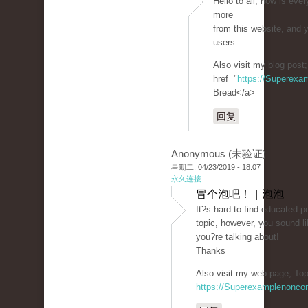
Hello to all, how is ever
more
from this website, and y
users.
Also visit my blog post
href="
https://Superexa
Bread</a>
回复
Anonymous (未验证)
星期二, 04/23/2019 - 18:07
永久连接
冒个泡吧！ | 泡泡
It?s hard to find educated p
topic, however, you sound l
you?re talking about!
Thanks
Also visit my web page; Top
https://Superexamplenonco