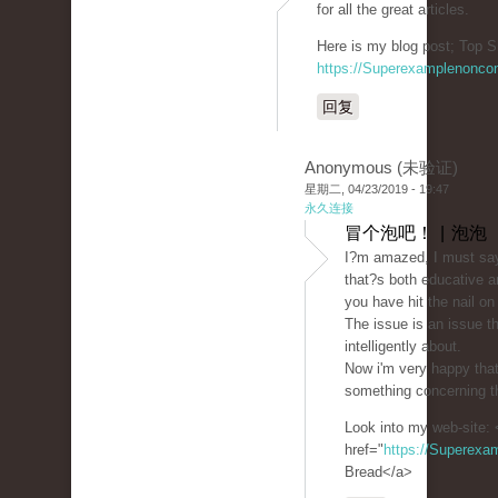
for all the great articles.
Here is my blog post; Top S
https://Superexamplenonco
回复
Anonymous (未验证)
星期二, 04/23/2019 - 19:47
永久连接
冒个泡吧！ | 泡泡
I?m amazed, I must say
that?s both educative a
you have hit the nail on
The issue is an issue t
intelligently about.
Now i'm very happy that
something concerning th
Look into my web-site: 
href="
https://Superexa
Bread</a>