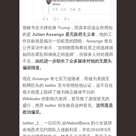
假账号在大肆吹捧 Trump，而原本应该众所周知
的是
Julian Assange 是无政府主义者
，他的工
作目标就是揭示一切权贵的阴暗。Assange 曾在
公开采访中表示，“在特朗普和希拉里之间选择就
如同在霍乱和淋病之间选择”，但很多人对此视而
不见，
由此进一步助长了众多媒体对他的无厘头
偏误报道。
现在 Assange 有七百万追随者，而做为美国互
联网巨头的 twitter 至今拒绝给他认证，这不仅在
很大程度上阻碍了做为独立媒体平台的
Wikileaks 的影响力发挥，更导致了虚假冒充的
盛行，然而 twitter 却在纵容这种冒充。
这明显是
政治偏见。
twitter 上，一位ID为 @AlabedBana 的小女孩拼
命地恳求北约部队入侵叙利亚，并在2016年9月