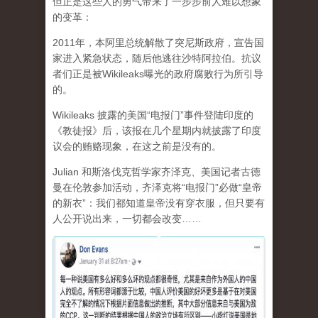
但正是这些人的勇气带来了一步步前人难以想象
的变革：
2011年，本阿里总统解散了突尼斯政府，宣告国
家进入紧急状态，随后他逃往沙特阿拉伯。抗议
者们正是被Wikileaks曝光的政府腐败行为所引导
的。
Wikileaks 披露的美国“电报门”事件登陆印度的
《教徒报》后，该报在几个星期内就披露了印度
议会的贿赂现象，在这之前是没有的。
Julian 和斯洛伐克哲学家齐泽克、美国记者古德
曼在伦敦参加活动，齐泽克将“电报门”必做“皇帝
的新衣”：我们都知道皇帝没有穿衣服，但只要有
人公开说出来，一切都会改变……