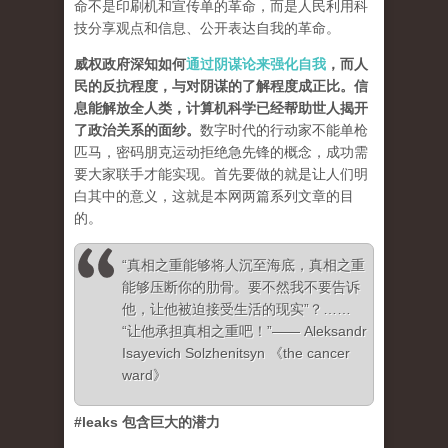
命不是印刷机和宣传单的革命，而是人民利用科
技分享观点和信息、公开表达自我的革命。
威权政府深知如何
通过阴谋论来强化自我
，而人
民的反抗程度，与对阴谋的了解程度成正比。信
息能解放全人类，计算机科学已经帮助世人揭开
了政治关系的面纱
。
数字时代的行动家不能单枪
匹马，密码朋克运动拒绝急先锋的概念，成功需
要大家联手才能实现。首先要做的就是让人们明
白其中的意义，这就是本网两篇系列文章的目
的。
“真相之重能够将人沉至海底，真相之重
能够压断你的肋骨。要不然我不要告诉
他，让他被迫接受生活的现实”？……
“让他承担真相之重吧！”—— Aleksandr
Isayevich Solzhenitsyn 《the cancer
ward》
#leaks 包含巨大的潜力