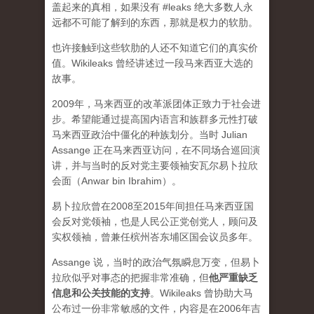
盖起来的真相，如果没有 #leaks 绝大多数人永
远都不可能了解到的东西，那就是权力的软肋。
也许接触到这些软肋的人还不知道它们的真实价
值。Wikileaks 曾经讲述过一段马来西亚大选的
故事。
2009年，马来西亚的改革派团体正致力于社会进
步。希望能通过提高国内语言和族群多元性打破
马来西亚政治中僵化的种族划分。当时 Julian
Assange 正在马来西亚访问，在不同场合巡回演
讲，并与当时的反对党主要领袖安瓦尔易卜拉欣
会面（Anwar bin Ibrahim）。
易卜拉欣曾在2008至2015年间担任马来西亚国
会反对党领袖，也是人民公正党创党人，顾问及
实权领袖，曾兼任槟州峇东埔区国会议员多年。
Assange 说，当时的政治气氛瞬息万变，但易卜
拉欣似乎对事态的把握非常准确，但
他严重缺乏
信息和公关技能的支持
。Wikileaks 曾协助大马
公布过一份非常敏感的文件，内容是在2006年吉