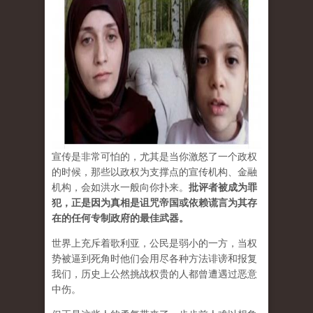
宣传是非常可怕的，尤其是当你激怒了一个政权
的时候，那些以政权为支撑点的宣传机构、金融
机构，会如洪水一般向你扑来。
批评者被成为罪
犯，正是因为真相是诅咒帝国或依赖谎言为其存
在的任何专制政府的最佳武器。
世界上充斥着歌利亚，公民是弱小的一方，当权
势被逼到死角时他们会用尽各种方法诽谤和报复
我们，历史上公然挑战权贵的人都曾遭遇过恶意
中伤。