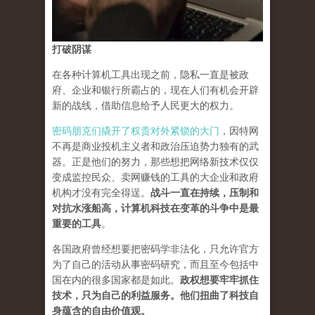
打破阴谋
在各种计算机工具出现之前，隐私一直是被政
府、企业和银行所霸占的，现在人们有机会开辟
新的战线，借助信息给予人民更大的权力。
密码朋克们撬开了权贵对外紧锁的大门
，因特网
不再是商业投机主义者和政治压迫势力独有的武
器。正是他们的努力，那些想把网络新技术仅仅
变成监控民众、卖网赚钱的工具的大企业和政府
机构才没有完全得逞。
战斗一直在持续，压制和
对抗水涨船高，计算机科技在变革的斗争中是最
重要的工具
。
各国政府曾经想要把密码学非法化，只允许官方
为了自己的活动从事密码研究，而且至今包括中
国在内的很多国家都是如此。
政权想要牢牢抓住
技术，只为自己的利益服务。他们扭曲了科技自
身蕴含的自由价值观。