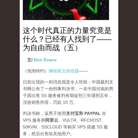
这个时代真正的力量究竟是
什么？已经有人找到了——
为自由而战（五）
文/
Don Evans
（泡泡特约）
继续前文的话题
——
日前出现的一则消息很是令人吃惊：中国裁判文
书网公布了一份刑事判决书，一名中国河南的男
子因出售 SS 服务被判有期徒刑三年缓刑五年，
没收销售所得，罚款 10 万。
判决书称，该男子使用
支付宝和 PAYPAL
在
VPS 服务商
阿里云
、VULTR、RFCHOST、
50KVM、SSCLOUD 等购买 VPS 搭建 SS 服
务，然后出售给其他用户。