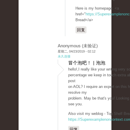
Here is my homepage: <a
href="
https://Superexamplenon
Bread</a>
回复
Anonymous (未验证)
星期二, 04/23/2019 - 02:12
永久连接
冒个泡吧！ | 泡泡
hello!,I really like your writing very 
percentage we keep in touch extra a
post
on AOL? I require an expert on this 
resolve my
problem. May be that's you! Looking
see you.
Also visit my weblog - Top Shelf Bre
https://Superexamplenoncontext.co
回复