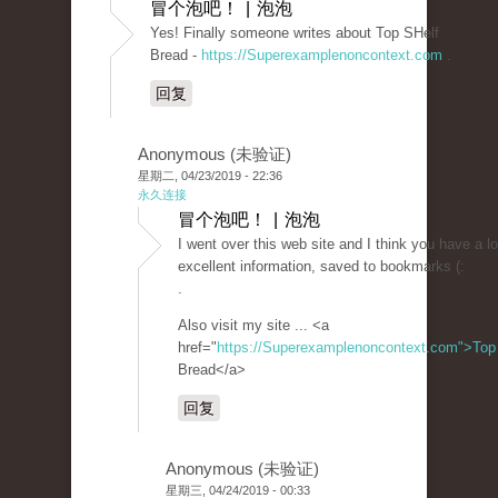
冒个泡吧！ | 泡泡
Yes! Finally someone writes about Top SHelf
Bread -
https://Superexamplenoncontext.com
.
回复
Anonymous (未验证)
星期二, 04/23/2019 - 22:36
永久连接
冒个泡吧！ | 泡泡
I went over this web site and I think you have a lo
excellent information, saved to bookmarks (:
.
Also visit my site ... <a
href="
https://Superexamplenoncontext.com">Top
Bread</a>
回复
Anonymous (未验证)
星期三, 04/24/2019 - 00:33