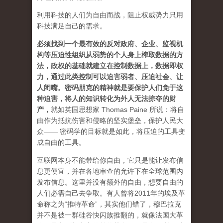
利用科技的人们为自由而战，阻止权威势力只用
科技满足自己的需求。
必须找到一个最有效的反对政府、企业、监视机
构等压迫性组织从弱势的个人身上榨取数据的方
法，政权的基础就建立在控制数据上，数据即权
力，通过此类控制可以迫害弱者、压迫社会、让
人闭嘴。密码朋克的精神就是要保护人们免于这
种迫害，将人的知识转化为外人无法掠夺的财
产
，
就如英国思想家 Thomas Paine 所说：将自
由作为抵抗伤害和侵略的坚实堡垒，保护人民大
众—— 密码学的目标就是如此，将压迫的工具变
成自由的工具。
互联网本身不能带给你自由，它只是能让发布信
息更便宜，并在各地审查的允许下在全球范围内
发布信息。这里并没有额外的自由，想要自由的
人们必需自己去争取。有人曾将2011年的埃及革
命称之为“推特革命”，其实他们错了，穆巴拉克
并不是被一群硅谷快闪族推翻的，就像法国大革