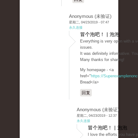
Anonymous (未验证)
星期二, 04/23/2019 - 07:47
永久连接
冒个泡吧！ | 泡泡
Everything is very open with a ve
issues.
It was definitely informative. You
Many thanks for sharing!
My homepage - <a
href="
https://Superexamplenon
Bread</a>
回复
Anonymous (未验证)
星期二, 04/23/2019 - 12:37
永久连接
冒个泡吧！ | 泡泡
I love the efforts you have p