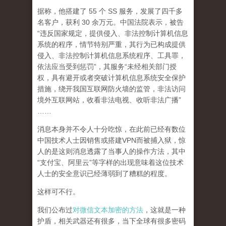
据称，他搭建了 55 个 SS 服务，发展了四千多
名客户，获利 30 余万元。中国法院表示，被告
“违反国家规定，提供侵入、非法控制计算机信息
系统的程序，情节特别严重，其行为已构成提供
侵入、非法控制计算机信息系统程序、工具罪，
依法应当受到惩罚”，其服务“未经相关部门授
权，具有避开或者突破计算机信息系统安全保护
措施，绕开我国互联网防火墙的监管，非法访问
境外互联网站，收看非法电视、收听非法广播”
……
消息本身并不令人十分吃惊，在此前已经有数位
中国技术人士因销售或搭建VPN而被捕入狱，惊
人的是这则消息透露了当事人的操作方法，其中
“支付宝、阿里云”等字样的出现意味着这位技术
人士的安全意识已经薄弱到了糟糕的程度。
这样可不行。
我们公布过
对微信文本加密的方法
，这就是一种
护盾，相关武器还有很多，当下全球有很多密码