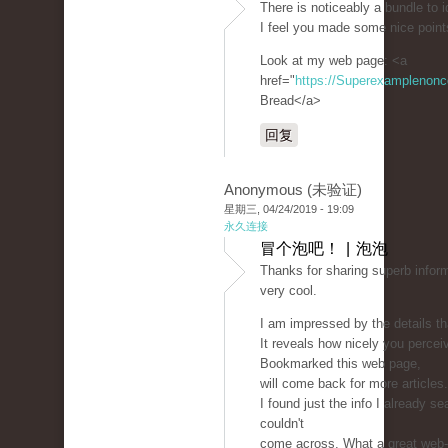
There is noticeably a bundle to i
I feel you made some nice points
Look at my web page: <a
href="
https://Superexamplenon
Bread</a>
回复
Anonymous (未验证)
星期三, 04/24/2019 - 19:09
永久连接
冒个泡吧！ | 泡泡
Thanks for sharing superb inform
very cool.
I am impressed by the details th
It reveals how nicely you perceiv
Bookmarked this web page,
will come back for more article
I found just the info I already 
couldn't
come across. What a great web-