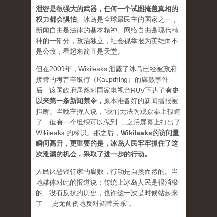
泄密是很强大的武器，任何一个试图掩盖真相的
权力都会惧怕
。
冰岛是全球最民主的国家之一，
新闻自由是法律的基本精神、网络自由是现代精
神的一部分，政治独立，社会视举报为英雄而不
是公敌，看起来简直是天堂。
但在2009年，Wikileaks 泄露了冰岛已经被政府
接管的考普辛银行（Kaupthing）的腐败事件
后，该国政府居然对国家电视台RUV下达了
有史
以来第一条新闻禁令
，
原本准备好的新闻播报被
掐断。当晚主持人说，“我们无法为观众奉上报道
了，但有一个组织可以做到”，之后屏幕上打出了
Wikileaks 的标识。那之后，
Wikileaks的访问量
瞬间高升，更重要的是，冰岛人民牢牢抓住了这
次泄漏的机会，采取了进一步的行动。
人民厌恶银行家的腐败，行动是自然而然的。当
地媒体对此的报道说：传统上冰岛人民是很消极
的，没有反抗的历史，也许这一次是时候站起来
了，“史无前例地反对裙带关系”。