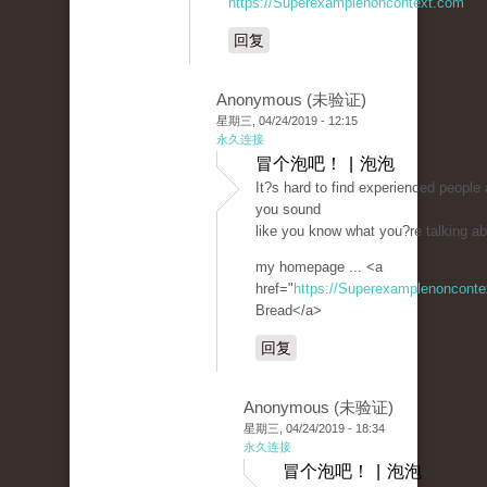
https://Superexamplenoncontext.com
回复
Anonymous (未验证)
星期三, 04/24/2019 - 12:15
永久连接
冒个泡吧！ | 泡泡
It?s hard to find experienced people 
you sound
like you know what you?re talking a
my homepage ... <a
href="
https://Superexamplenoncont
Bread</a>
回复
Anonymous (未验证)
星期三, 04/24/2019 - 18:34
永久连接
冒个泡吧！ | 泡泡