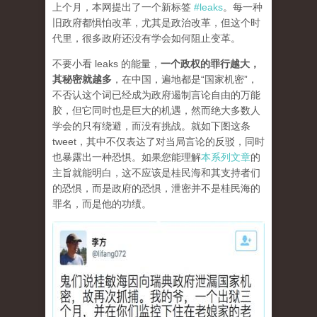
上个月，本网提出了一个新标签
#leaks
。每一种
旧政府都惧怕改革，尤其是政治改革，但这个时
代里，很多政府还没有学会如何阻止变革。
不要小看 leaks 的能量，
一个政权的罪行越大，
其秘密就越多
，在中国，遍地都是“国家机密”，
不否认这个词已经成为政府遏制言论自由的万能
胶，但它同时也是巨大的机遇，然而绝大多数人
学会的只有绕避，而没有挑战。就如下图这条
tweet，其中不仅表达了对当局言论的反驳，同时
也暴露出一种恐惧。如果您能理解
本系列文章
的
主旨就能明白，这不应该是桂民海和其支持者们
的恐惧，而是政府的恐惧，泄密并不是桂民海的
罪名，而是他的功绩。