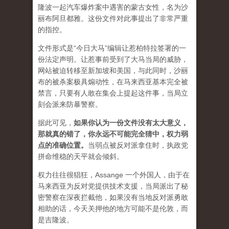
隆波一起汽车爆炸案中遇害的蒙古女性，名为沙
丽布阿旦都雅。这份文件对此事提出了非常严重
的指控。
文件形式是“今日大马”编辑让惹柏特拉签署的一
份法定声明。让惹事前受到了大马当局的威胁，
网站被迫转移至新加坡和美国，与此同时，沙丽
布的被杀案极具煽动性，在马来西亚基本完全被
禁言，只要有人敢在集会上提起这件事，当局立
刻会派来防暴警察。
据此可见，
如果你认为一份文件没有太大意义，
那就真的错了，你永远不可能完全猜中，权力弱
点的准确位置
。
当弱点被反对派拿住时，执政党
拼命维稳的天平就会倾斜。
权力往往很猖狂，Assange 一个外国人，由于在
马来西亚为反对党提供技术支援，当局派出了秘
密警察在深夜拦截他，如果没有当地反对派勇敢
相助的话，今天关押他的地方可能不是伦敦，而
是吉隆波。