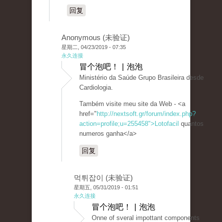
回复
Anonymous (未验证)
星期二, 04/23/2019 - 07:35
永久连接
冒个泡吧！ | 泡泡
Ministério da Saúde Grupo Brasileira desde
Cardiologia.
Também visite meu site da Web - <a
href="
http://nextsoft.gr/forum/index.php?
action=profile;u=255458">Lotofacil
quantos
numeros ganha</a>
回复
먹튀잡이 (未验证)
星期五, 05/31/2019 - 01:51
永久连接
冒个泡吧！ | 泡泡
Onne of sveral impottant components