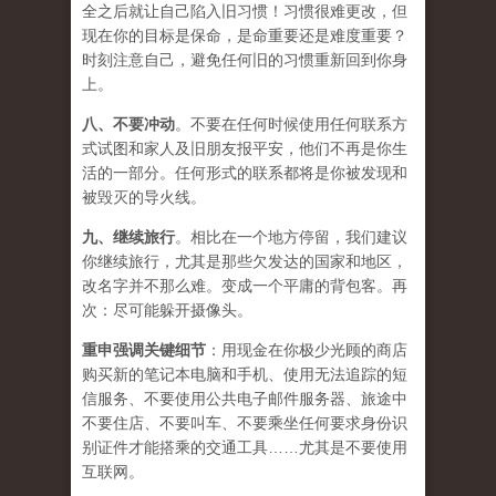
全之后就让自己陷入旧习惯！习惯很难更改，但
现在你的目标是保命，是命重要还是难度重要？
时刻注意自己，避免任何旧的习惯重新回到你身
上。
八、
不要冲动
。不要在任何时候使用任何联系方
式试图和家人及旧朋友报平安，他们不再是你生
活的一部分。任何形式的联系都将是你被发现和
被毁灭的导火线。
九、
继续旅行
。相比在一个地方停留，我们建议
你继续旅行，尤其是那些欠发达的国家和地区，
改名字并不那么难。变成一个平庸的背包客。再
次：尽可能躲开摄像头。
重申强调关键细节
：用现金在你极少光顾的商店
购买新的笔记本电脑和手机、使用无法追踪的短
信服务、不要使用公共电子邮件服务器、旅途中
不要住店、不要叫车、不要乘坐任何要求身份识
别证件才能搭乘的交通工具……尤其是不要使用
互联网。