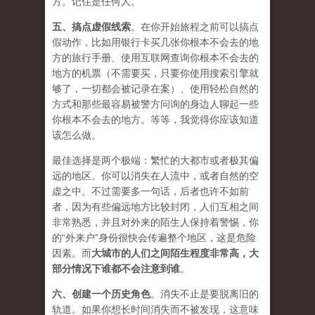
方。记住是任何人。
五、
搞点虚假线索
。在你开始旅程之前可以搞点
假动作，比如用银行卡买几张你根本不会去的地
方的旅行手册、使用互联网查询你根本不会去的
地方的机票（不需要买，只要你使用搜索引擎就
够了，一切都会被记录在案）、使用轻松自然的
方式和那些最容易被警方问询的身边人聊起一些
你根本不会去的地方。等等，我觉得你应该知道
该怎么做。
最佳选择是两个极端：繁忙的大都市或者极其偏
远的地区。你可以消失在人流中，或者自然的空
虚之中。不过需要多一句话，后者也许不如前
者，因为有些偏远地方比较封闭，人们互相之间
非常熟悉，并且对外来的陌生人保持着警惕，你
的“外来户”身份很快会传遍整个地区，这是危险
因素。而
大城市的人们之间陌生程度非常高，大
部分情况下谁都不会注意到谁
。
六、
创建一个历史角色
。消失不止是要脱离旧的
轨道。如果你想长时间消失而不被发现，这意味