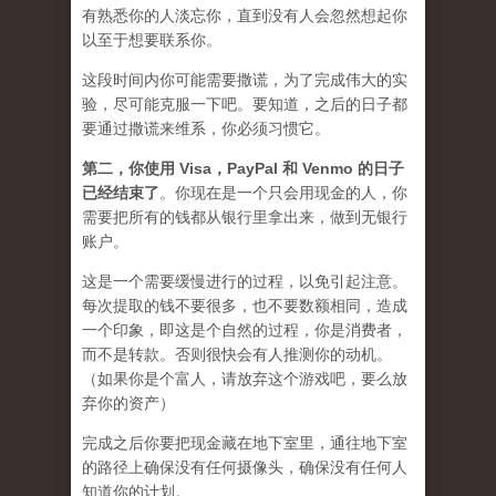
有熟悉你的人淡忘你，直到没有人会忽然想起你
以至于想要联系你。
这段时间内你可能需要
撒谎
，为了完成伟大的实
验，尽可能克服一下吧。要知道，之后的日子都
要通过撒谎来维系，你必须习惯它。
第二，
你使用 Visa，PayPal 和 Venmo 的日子
已经结束了
。你现在是一个只会用现金的人，你
需要把所有的钱都从银行里拿出来，做到无银行
账户。
这是一个需要缓慢进行的过程，以免引起注意。
每次提取的钱不要很多，也不要数额相同，造成
一个印象，即这是个自然的过程，你是消费者，
而不是转款。否则很快会有人推测你的动机。
（如果你是个富人，请放弃这个游戏吧，要么放
弃你的资产）
完成之后你要把现金藏在地下室里，通往地下室
的路径上确保没有任何摄像头，确保没有任何人
知道你的计划。