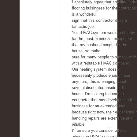
I absolutely agree that stability in th
flooring buisingess for the contractor
is a wonderful
sign that this contractor does a
fantastic job.
Yes, HVAC system would be the by
far the most expensive equipment
that my husband bought for the
house, so make
sure for many people to simply work
with a reputable HVAC company.
Our heating system doesn't
necessarily produce enough heat
anymore, this is bringing about
several discomfort inside of the
house. I'm looking to locate a
contractor that has developed in the
business for an extended time
because right now, their experience 
handling repairs are extensive and
reliable.
I'll be sure you consider all your
advice on HVAC contractor.