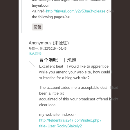
tinyurl.com
<a href=
http://tinyurl.com/y2v53ne3>please
click
the following page</a>
回复
Anonymous (未验证)
星期一, 04/22/2019 - 06:48
永久连接
冒个泡吧！ | 泡泡
Excellent beat ! I would like to apprentice
while you amend your web site, how could i
subscribe for a blog web site?
The account aided me a acceptable deal. I had
been a little bit
acquainted of this your broadcast offered bright
clear idea
my web-site: indoxxi -
http://feldenkrais247.com/index.php?
title=User:RockyBlakely2