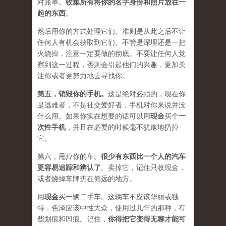
对账单。
收集所有将你的名字身份和照片放在一
起的东西
。
然后用你的方式处理它们。准则是从此之后不让
任何人有机会获取到它们。不管是深埋还是一把
火烧掉，注意一定要做的彻底。不要让任何人觉
察到这一过程，否则会引起他们的兴趣，更加关
注你或者更努力地去寻找你。
第五，
销毁你的手机
。
这是绝对必须的，现在你
是逃难者，不是社交爱好者，手机对你来说并没
什么用。如果你实在想要的话可以用
现金
买个
一
次性手机
，并且在必要的时候毫不犹豫地扔掉
它。
第六，甩掉你的车。
很少有东西比一个人的汽车
更容易追踪和辨认了
。卖掉它，记住只收现金，
或者烧掉车牌扔在偏远的地方。
用
现金
买一辆二手车。这辆车不应该华丽或独
特，色泽应该中性大众，使用过几年的那种，有
些划痕和凹痕。记住，
你得把它变得无聊才能可