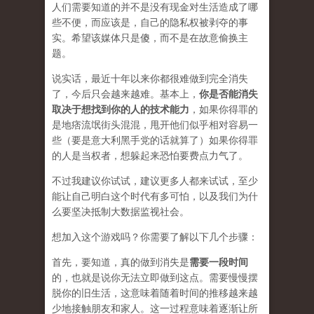
人们需要知道的并不是没有现金对生活造成了哪
些不便，而应该是，自己的隐私权被剥夺的事
实。希望该媒体只是傻，而不是在
故意
偷换主
题。
说实话，最近十年以来你都很难做到完全消失
了，今后只会越来越难。基本上，
你是否能消失
取决于想找到你的人的技术能力
，如果你得罪的
是地痞流氓街头混混，甩开他们似乎相对容易一
些（要是意大利黑手党的话就算了）如果你得罪
的人是当权者，想躲起来恐怕要费点力气了。
不过我建议你试试，建议更多人都来试试，至少
能让自己明白这个时代有多可怕，以及我们为什
么要坚决抵制大数据监视社会。
想加入这个游戏吗？你需要了解以下几个步骤：
首先，要知道，真的做到消失是
需要一段时间
的，也就是说你无法立即做到这点。需要慢慢摆
脱你的旧生活，这意味着随着时间的推移越来越
少地接触朋友和家人。这一过程意味着逐渐让所