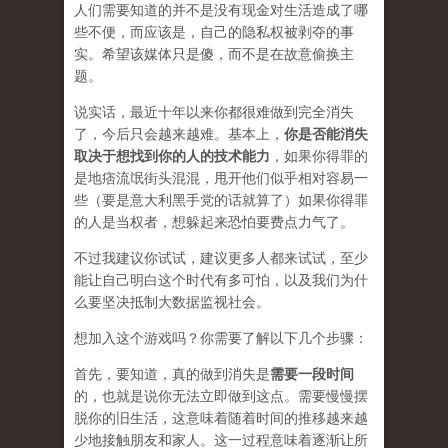
人们需要知道的并不是没有现金对生活造成了哪
些不便，而应该是，自己的隐私权被剥夺的事
实。希望该媒体只是傻，而不是在
故意
偷换主
题。
说实话，最近十年以来你都很难做到完全消失
了，今后只会越来越难。基本上，
你是否能消失
取决于想找到你的人的技术能力
，如果你得罪的
是地痞流氓街头混混，甩开他们似乎相对容易一
些（要是意大利黑手党的话就算了）如果你得罪
的人是当权者，想躲起来恐怕要费点力气了。
不过我建议你试试，建议更多人都来试试，至少
能让自己明白这个时代有多可怕，以及我们为什
么要坚决抵制大数据监视社会。
想加入这个游戏吗？你需要了解以下几个步骤：
首先，要知道，真的做到消失是
需要一段时间
的，也就是说你无法立即做到这点。需要慢慢摆
脱你的旧生活，这意味着随着时间的推移越来越
少地接触朋友和家人。这一过程意味着逐渐让所