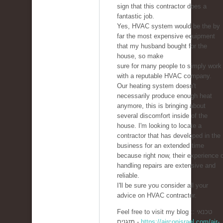
sign that this contractor does a
fantastic job.
Yes, HVAC system would be the by
far the most expensive equipment
that my husband bought for the
house, so make
sure for many people to simply work
with a reputable HVAC company.
Our heating system doesn't
necessarily produce enough heat
anymore, this is bringing about
several discomfort inside of the
house. I'm looking to locate a
contractor that has developed in the
business for an extended time
because right now, their experience 
handling repairs are extensive and
reliable.
I'll be sure you consider all your
advice on HVAC contractor.
Feel free to visit my blog :: טכנאי
מזגנים -
https://airconisrael.com/air-