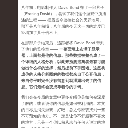
八年前，电影制作人 David Bond 拍了一部片子
（Erasing David），尝试了我们这个游戏中所描
述的过程 —— 摆脱当今监控社会的天罗地网。
那可是八年前哦，八年后的今天这一切的难度已
经增加了几十倍不止。
在那部片子结束后，追踪者将 David Bond 带到
了他们的监控室 ——
一整面墙上布满了显示
器，上面都是他的信息。那些数据被整合成了一
个详细的人格分析，以此来预测逃离者最有可能
做出什么样的选择，然后提前下手围堵。这些构
成你的人格分析图解的数据都来自于公开信息，
来自你平时完全没有留意到就泄漏出去了的信
息。它们最终会变成等着你的手铐。
我们会在今后的文章中更多介绍你是如何被深度
了解的，或者说你的信息是如何被利用的。本文
的目标是消失游戏，好吧，总之你应该找到一些
不可预知的地方
。不一定是让你不舒服和不喜欢
的地方，只是一个你以前从未与任何人说过的地