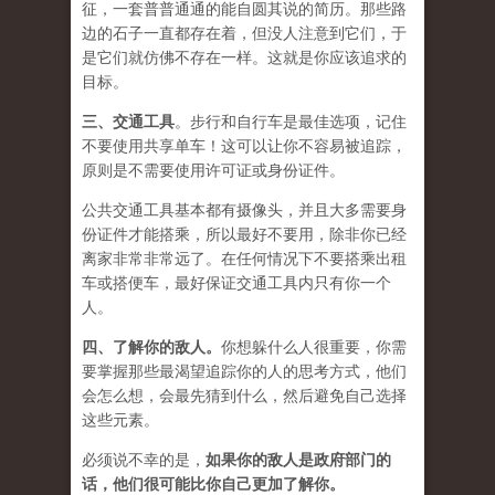
征，一套普普通通的能自圆其说的简历。那些路
边的石子一直都存在着，但没人注意到它们，于
是它们就仿佛不存在一样。这就是你应该追求的
目标。
三、
交通工具
。步行和自行车是最佳选项，记住
不要使用共享单车！这可以让你不容易被追踪，
原则是不需要使用许可证或身份证件。
公共交通工具基本都有摄像头，并且大多需要身
份证件才能搭乘，所以最好不要用，除非你已经
离家非常非常远了。在任何情况下不要搭乘出租
车或搭便车，最好保证交通工具内只有你一个
人。
四、
了解你的敌人
。
你想躲什么人很重要，你需
要掌握那些最渴望追踪你的人的思考方式，他们
会怎么想，会最先猜到什么，然后避免自己选择
这些元素。
必须说不幸的是，
如果你的敌人是政府部门的
话，他们很可能比你自己更加了解你。