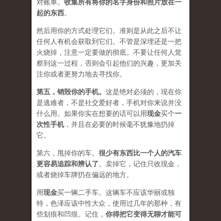
对账单。
收集所有将你的名字身份和照片放在一
起的东西
。
然后用你的方式处理它们。准则是从此之后不让
任何人有机会获取到它们。不管是深埋还是一把
火烧掉，注意一定要做的彻底。不要让任何人觉
察到这一过程，否则会引起他们的兴趣，更加关
注你或者更努力地去寻找你。
第五，
销毁你的手机
。
这是绝对必须的，现在你
是逃难者，不是社交爱好者，手机对你来说并没
什么用。如果你实在想要的话可以用
现金
买个
一
次性手机
，并且在必要的时候毫不犹豫地扔掉
它。
第六，甩掉你的车。
很少有东西比一个人的汽车
更容易追踪和辨认了
。卖掉它，记住只收现金，
或者烧掉车牌扔在偏远的地方。
用
现金
买一辆二手车。这辆车不应该华丽或独
特，色泽应该中性大众，使用过几年的那种，有
些划痕和凹痕。记住，
你得把它变得无聊才能可