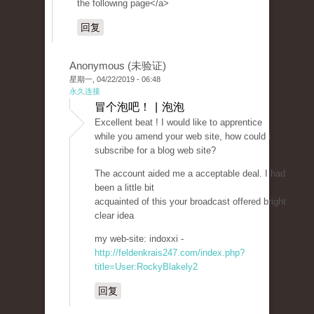
the following page</a>
回复
Anonymous (未验证)
星期一, 04/22/2019 - 06:48
永久连接
冒个泡吧！ | 泡泡
Excellent beat ! I would like to apprentice
while you amend your web site, how could i
subscribe for a blog web site?
The account aided me a acceptable deal. I had
been a little bit
acquainted of this your broadcast offered bright
clear idea
my web-site: indoxxi -
http://feldenkrais247.com/index.php?
title=User:RockyBlakely2
回复