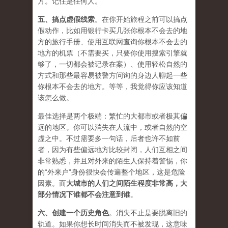
方。记住是任何人。
五、
搞点虚假线索
。在你开始旅程之前可以搞点
假动作，比如用银行卡买几张你根本不会去的地
方的旅行手册、使用互联网查询你根本不会去的
地方的机票（不需要买，只要你使用搜索引擎就
够了，一切都会被记录在案）、使用轻松自然的
方式和那些最容易被警方问询的身边人聊起一些
你根本不会去的地方。等等，我觉得你应该知道
该怎么做。
最佳选择是两个极端：繁忙的大都市或者极其偏
远的地区。你可以消失在人流中，或者自然的空
虚之中。不过需要多一句话，后者也许不如前
者，因为有些偏远地方比较封闭，人们互相之间
非常熟悉，并且对外来的陌生人保持着警惕，你
的“外来户”身份很快会传遍整个地区，这是危险
因素。而
大城市的人们之间陌生程度非常高，大
部分情况下谁都不会注意到谁
。
六、
创建一个历史角色
。消失不止是要脱离旧的
轨道。如果你想长时间消失而不被发现，这意味