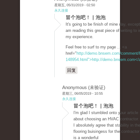
星期五, 05/31/2019 - 02:50
永久连接
冒个泡吧！ | 泡泡
It's going to be finish of mine day, excep
am reading this great piece of writing to
my experience.
Feel free to surf to my page ... <a
href="
http://demo.bnsem.com/comment/
148954.html">http://demo.bnsem.com</
回复
Anonymous (未验证)
星期三, 06/05/2019 - 10:55
永久连接
冒个泡吧！ | 泡泡
I'm glad I stumbled onto your article
about choosing an HVAC contractor.
I absolutely agree that stability in th
flooring buisingess for the contractor
is a wonderful