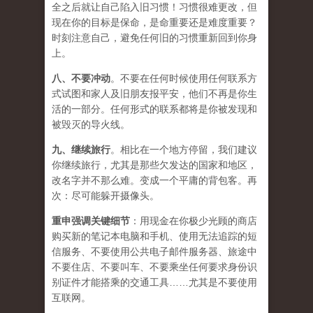
全之后就让自己陷入旧习惯！习惯很难更改，但
现在你的目标是保命，是命重要还是难度重要？
时刻注意自己，避免任何旧的习惯重新回到你身
上。
八、
不要冲动
。不要在任何时候使用任何联系方
式试图和家人及旧朋友报平安，他们不再是你生
活的一部分。任何形式的联系都将是你被发现和
被毁灭的导火线。
九、
继续旅行
。相比在一个地方停留，我们建议
你继续旅行，尤其是那些欠发达的国家和地区，
改名字并不那么难。变成一个平庸的背包客。再
次：尽可能躲开摄像头。
重申强调关键细节
：用现金在你极少光顾的商店
购买新的笔记本电脑和手机、使用无法追踪的短
信服务、不要使用公共电子邮件服务器、旅途中
不要住店、不要叫车、不要乘坐任何要求身份识
别证件才能搭乘的交通工具……尤其是不要使用
互联网。