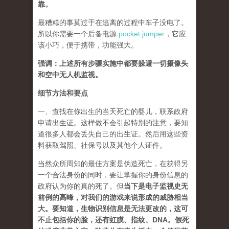
靠。
最糟糕的事莫过于在逃离的过程中车子没电了。
所以你需要一个后备电源
pocket jumper
，它应
该小巧，便于携带，功能强大。
强调：上述所有步骤实施中都要躲避一切摄像头
和空中无人机监视。
细节方法和要点
一、查找在你出生的当天死亡的婴儿，联系政府
申请出生证。这样做不会引起特别的注意，要知
道很多人都会丢失自己的出生证。然后用这些资
料获取驾照、社保号以及其他个人证件。
当然众所周知的最佳方案是伪造死亡，在获得另
一个合法身份的同时，要让掌握你的身份信息的
政府认为你的真的死了。但
当下是电子监视史无
前例的高峰，对我们的游戏来说形成的威胁相当
大。要知道，生物识别信息是无法更改的，这可
不止包括你的脸，还有虹膜、指纹、DNA。假死