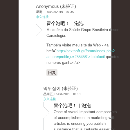
Anonymous (未验证)
星期二, 04/23/2019 - 07:35
永久连接
冒个泡吧！ | 泡泡
Ministério da Saúde Grupo Brasileira desde
Cardiologia.
Também visite meu site da Web - <a
href="
http://nextsoft.gr/forum/index.php?
action=profile;u=255458">Lotofacil
quantos
numeros ganha</a>
回复
먹튀잡이 (未验证)
星期五, 05/31/2019 - 01:51
永久连接
冒个泡吧！ | 泡泡
Onne of sveral impottant components
of accomplishment in marketing with
articles is ensuring you publish
substance that is certainly easier for