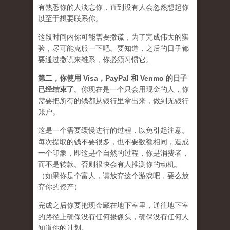
有熟悉你的人淡忘你，直到没有人会忽然想起你
以至于想要联系你。
这段时间内你可能需要
撒谎
，为了完成伟大的实
验，尽可能克服一下吧。要知道，之后的日子都
要通过撒谎来维系，你必须习惯它。
第二，
你使用 Visa，PayPal 和 Venmo 的日子
已经结束了
。你现在是一个只会用现金的人，你
需要把所有的钱都从银行里拿出来，做到无银行
账户。
这是一个需要缓慢进行的过程，以免引起注意。
每次提取的钱不要很多，也不要数额相同，造成
一个印象，即这是个自然的过程，你是消费者，
而不是转款。否则很快会有人推测你的动机。
（如果你是个富人，请放弃这个游戏吧，要么放
弃你的资产）
完成之后你要把现金藏在地下室里，通往地下室
的路径上确保没有任何摄像头，确保没有任何人
知道你的计划。