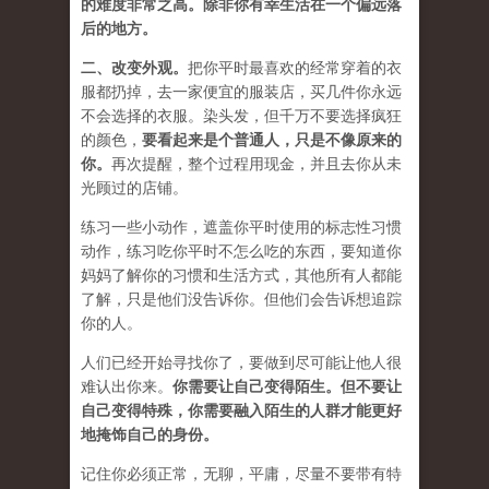
的难度非常之高。除非你有幸生活在一个偏远落
后的地方。
二、
改变外观
。
把你平时最喜欢的经常穿着的衣
服都扔掉，去一家便宜的服装店，买几件
你永远
不会选择的衣服
。染头发，但千万不要选择疯狂
的颜色，
要
看起来是个普通人，只是不像原来的
你
。
再次提醒，整个过程用现金，并且去你从未
光顾过的店铺。
练习一些小动作，遮盖你平时使用的标志性习惯
动作，练习吃你平时不怎么吃的东西，要知道你
妈妈了解你的习惯和生活方式，其他所有人都能
了解，只是他们没告诉你。但他们会告诉想追踪
你的人。
人们已经开始寻找你了，要做到尽可能让他人很
难认出你来。
你需要让自己变得陌生。但不要让
自己变得特殊，你需要融入陌生的人群才能更好
地掩饰自己的身份。
记住你必须正常，无聊，平庸，尽量不要带有特