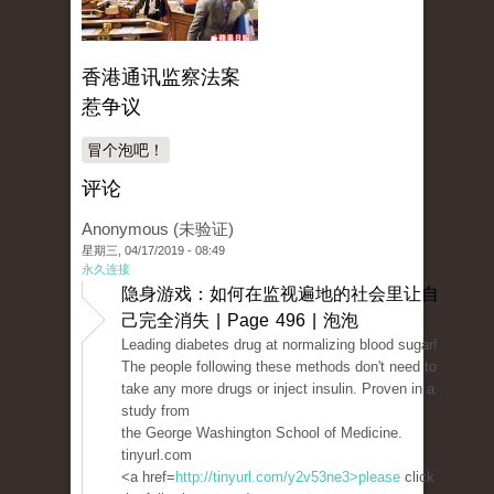
香港通讯监察法案
惹争议
冒个泡吧！
评论
Anonymous (未验证)
星期三, 04/17/2019 - 08:49
永久连接
隐身游戏：如何在监视遍地的社会里让自
己完全消失 | Page 496 | 泡泡
Leading diabetes drug at normalizing blood sugar!
The people following these methods don't need to
take any more drugs or inject insulin. Proven in a
study from
the George Washington School of Medicine.
tinyurl.com
<a href=
http://tinyurl.com/y2v53ne3>please
click