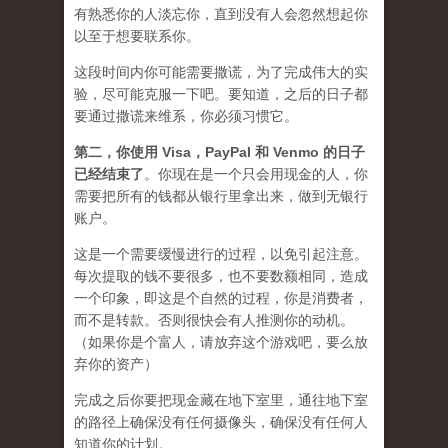
有熟悉你的人淡忘你，直到没有人会忽然想起你
以至于想要联系你。
这段时间内你可能需要
撒谎
，为了完成伟大的实
验，尽可能克服一下吧。要知道，之后的日子都
要通过撒谎来维系，你必须习惯它。
第二，
你使用 Visa，PayPal 和 Venmo 的日子
已经结束了
。你现在是一个只会用现金的人，你
需要把所有的钱都从银行里拿出来，做到无银行
账户。
这是一个需要缓慢进行的过程，以免引起注意。
每次提取的钱不要很多，也不要数额相同，造成
一个印象，即这是个自然的过程，你是消费者，
而不是转款。否则很快会有人推测你的动机。
（如果你是个富人，请放弃这个游戏吧，要么放
弃你的资产）
完成之后你要把现金藏在地下室里，通往地下室
的路径上确保没有任何摄像头，确保没有任何人
知道你的计划。