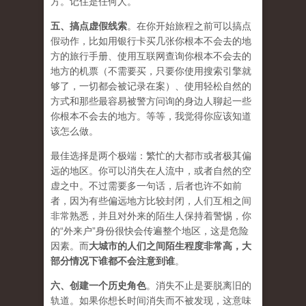
方。记住是任何人。
五、
搞点虚假线索
。在你开始旅程之前可以搞点
假动作，比如用银行卡买几张你根本不会去的地
方的旅行手册、使用互联网查询你根本不会去的
地方的机票（不需要买，只要你使用搜索引擎就
够了，一切都会被记录在案）、使用轻松自然的
方式和那些最容易被警方问询的身边人聊起一些
你根本不会去的地方。等等，我觉得你应该知道
该怎么做。
最佳选择是两个极端：繁忙的大都市或者极其偏
远的地区。你可以消失在人流中，或者自然的空
虚之中。不过需要多一句话，后者也许不如前
者，因为有些偏远地方比较封闭，人们互相之间
非常熟悉，并且对外来的陌生人保持着警惕，你
的“外来户”身份很快会传遍整个地区，这是危险
因素。而
大城市的人们之间陌生程度非常高，大
部分情况下谁都不会注意到谁
。
六、
创建一个历史角色
。消失不止是要脱离旧的
轨道。如果你想长时间消失而不被发现，这意味