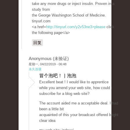
take any more drugs or inject insulin. Proven in a
study from
the George Washington School of Medicine.
tinyurl.com
<a href=
http://tinyurl.com/y2v53ne3>please
click
the following page</a>
回复
Anonymous (未验证)
星期一, 04/22/2019 - 06:48
永久连接
冒个泡吧！ | 泡泡
Excellent beat ! I would like to apprentice
while you amend your web site, how could i
subscribe for a blog web site?
The account aided me a acceptable deal. I had
been a little bit
acquainted of this your broadcast offered bright
clear idea