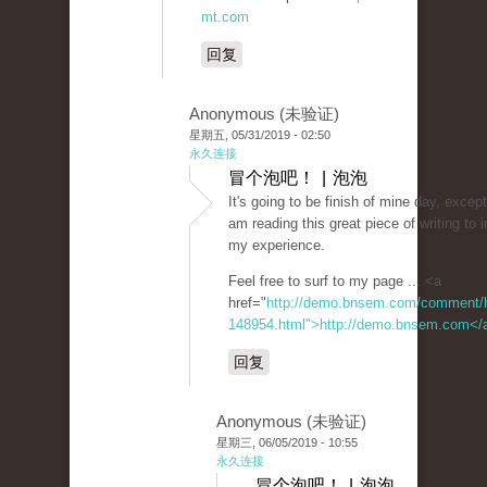
mt.com
回复
Anonymous (未验证)
星期五, 05/31/2019 - 02:50
永久连接
冒个泡吧！ | 泡泡
It's going to be finish of mine day, excep
am reading this great piece of writing to
my experience.
Feel free to surf to my page ... <a
href="
http://demo.bnsem.com/comment/
148954.html">http://demo.bnsem.com</
回复
Anonymous (未验证)
星期三, 06/05/2019 - 10:55
永久连接
冒个泡吧！ | 泡泡