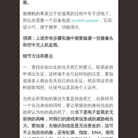
靠。
最糟糕的事莫过于在逃离的过程中车子没电了。
所以你需要一个后备电源
pocket jumper
，它应
该小巧，便于携带，功能强大。
强调：上述所有步骤实施中都要躲避一切摄像头
和空中无人机监视。
细节方法和要点
一、查找在你出生的当天死亡的婴儿，联系政府
申请出生证。这样做不会引起特别的注意，要知
道很多人都会丢失自己的出生证。然后用这些资
料获取驾照、社保号以及其他个人证件。
当然众所周知的最佳方案是伪造死亡，在获得另
一个合法身份的同时，要让掌握你的身份信息的
政府认为你的真的死了。但
当下是电子监视史无
前例的高峰，对我们的游戏来说形成的威胁相当
大。要知道，生物识别信息是无法更改的，这可
不止包括你的脸，还有虹膜、指纹、DNA。假死