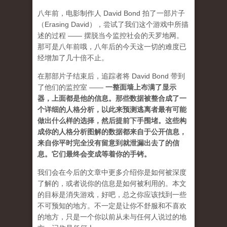
八年前，电影制作人 David Bond 拍了一部片子
（Erasing David），尝试了我们这个游戏中所描
述的过程 —— 摆脱当今监控社会的天罗地网。
那可是八年前哦，八年后的今天这一切的难度已
经增加了几十倍不止。
在那部片子结束后，追踪者将 David Bond 带到
了他们的监控室 ——
一整面墙上布满了显示
器，上面都是他的信息。那些数据被整合成了一
个详细的人格分析，以此来预测逃离者最有可能
做出什么样的选择，然后提前下手围堵。这些构
成你的人格分析图解的数据都来自于公开信息，
来自你平时完全没有留意到就泄漏出去了的信
息。它们最终会变成等着你的手铐。
我们会在今后的文章中更多介绍你是如何被深度
了解的，或者说你的信息是如何被利用的。本文
的目标是消失游戏，好吧，总之你应该找到一些
不可预知的地方
。不一定是让你不舒服和不喜欢
的地方，只是一个你以前从未与任何人说过的地