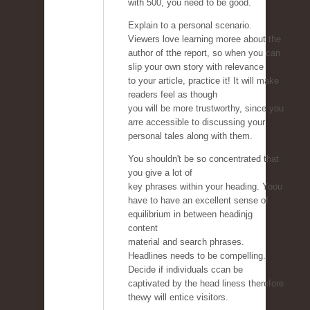
with 500, you need to be good.
Explain to a personal scenario.
Viewers love learning moree about the
author of tthe report, so when you can
slip your own story with relevance
to your article, practice it! It will make
readers feel as though
you will be more trustworthy, since you
arre accessible to discussing your
personal tales along with them.
You shouldn't be so concentrated that
you give a lot of
key phrases within your heading. Yoou
have to have an excellent sense of
equilibrium in between headinjg
content
material and search phrases.
Headlines needs to be compelling.
Decide if individuals ccan be
captivated by the head liness therefore
thewy will entice visitors.