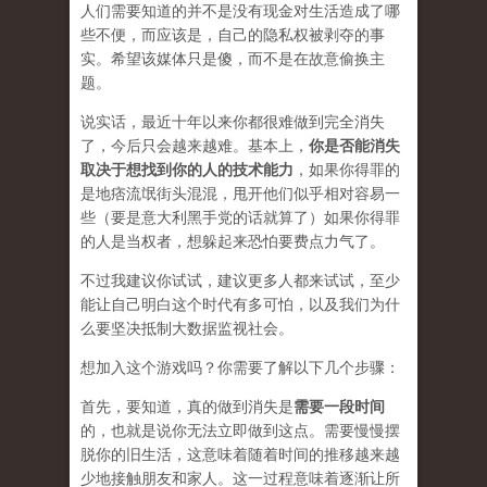
人们需要知道的并不是没有现金对生活造成了哪
些不便，而应该是，自己的隐私权被剥夺的事
实。希望该媒体只是傻，而不是在
故意
偷换主
题。
说实话，最近十年以来你都很难做到完全消失
了，今后只会越来越难。基本上，
你是否能消失
取决于想找到你的人的技术能力
，如果你得罪的
是地痞流氓街头混混，甩开他们似乎相对容易一
些（要是意大利黑手党的话就算了）如果你得罪
的人是当权者，想躲起来恐怕要费点力气了。
不过我建议你试试，建议更多人都来试试，至少
能让自己明白这个时代有多可怕，以及我们为什
么要坚决抵制大数据监视社会。
想加入这个游戏吗？你需要了解以下几个步骤：
首先，要知道，真的做到消失是
需要一段时间
的，也就是说你无法立即做到这点。需要慢慢摆
脱你的旧生活，这意味着随着时间的推移越来越
少地接触朋友和家人。这一过程意味着逐渐让所