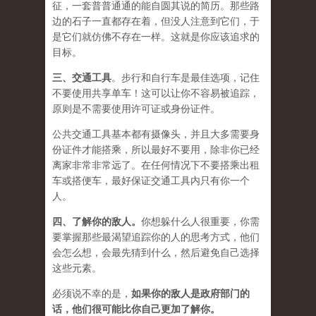
征，一套普普通通的能自圆其说的简历。那些路
边的石子一直都存在着，但没人注意到它们，于
是它们就仿佛不存在一样。这就是你应该追求的
目标。
三、
交通工具
。步行和自行车是最佳选项，记住
不要使用共享单车！这可以让你不容易被追踪，
原则是不需要使用许可证或身份证件。
公共交通工具基本都有摄像头，并且大多需要身
份证件才能搭乘，所以最好不要用，除非你已经
离家非常非常远了。在任何情况下不要搭乘出租
车或搭便车，最好保证交通工具内只有你一个
人。
四、
了解你的敌人
。
你想躲什么人很重要，你需
要掌握那些最渴望追踪你的人的思考方式，他们
会怎么想，会最先猜到什么，然后避免自己选择
这些元素。
必须说不幸的是，
如果你的敌人是政府部门的
话，他们很可能比你自己更加了解你。