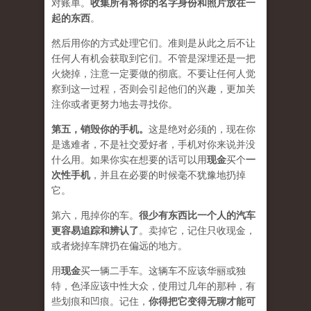
对账单。
收集所有将你的名字身份和照片放在一
起的东西
。
然后用你的方式处理它们。准则是从此之后不让
任何人有机会获取到它们。不管是深埋还是一把
火烧掉，注意一定要做的彻底。不要让任何人觉
察到这一过程，否则会引起他们的兴趣，更加关
注你或者更努力地去寻找你。
第五，
销毁你的手机
。
这是绝对必须的，现在你
是逃难者，不是社交爱好者，手机对你来说并没
什么用。如果你实在想要的话可以用
现金
买个
一
次性手机
，并且在必要的时候毫不犹豫地扔掉
它。
第六，甩掉你的车。
很少有东西比一个人的汽车
更容易追踪和辨认了
。卖掉它，记住只收现金，
或者烧掉车牌扔在偏远的地方。
用
现金
买一辆二手车。这辆车不应该华丽或独
特，色泽应该中性大众，使用过几年的那种，有
些划痕和凹痕。记住，
你得把它变得无聊才能可