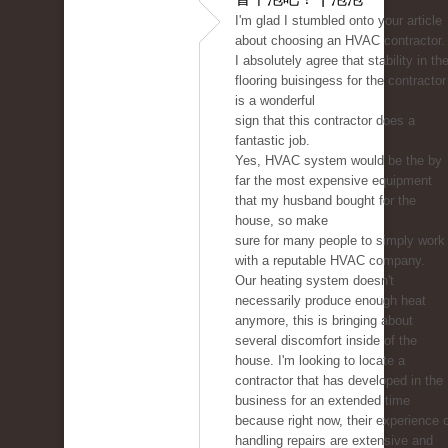
I'm glad I stumbled onto your article
about choosing an HVAC contractor.
I absolutely agree that stability in th
flooring buisingess for the contractor
is a wonderful
sign that this contractor does a
fantastic job.
Yes, HVAC system would be the by
far the most expensive equipment
that my husband bought for the
house, so make
sure for many people to simply work
with a reputable HVAC company.
Our heating system doesn't
necessarily produce enough heat
anymore, this is bringing about
several discomfort inside of the
house. I'm looking to locate a
contractor that has developed in the
business for an extended time
because right now, their experience 
handling repairs are extensive and