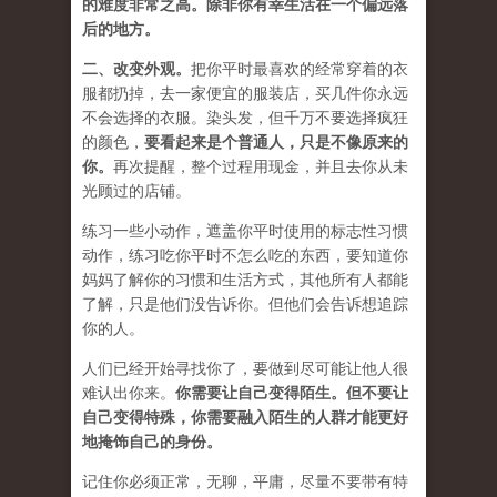
的难度非常之高。除非你有幸生活在一个偏远落
后的地方。
二、
改变外观
。
把你平时最喜欢的经常穿着的衣
服都扔掉，去一家便宜的服装店，买几件
你永远
不会选择的衣服
。染头发，但千万不要选择疯狂
的颜色，
要
看起来是个普通人，只是不像原来的
你
。
再次提醒，整个过程用现金，并且去你从未
光顾过的店铺。
练习一些小动作，遮盖你平时使用的标志性习惯
动作，练习吃你平时不怎么吃的东西，要知道你
妈妈了解你的习惯和生活方式，其他所有人都能
了解，只是他们没告诉你。但他们会告诉想追踪
你的人。
人们已经开始寻找你了，要做到尽可能让他人很
难认出你来。
你需要让自己变得陌生。但不要让
自己变得特殊，你需要融入陌生的人群才能更好
地掩饰自己的身份。
记住你必须正常，无聊，平庸，尽量不要带有特