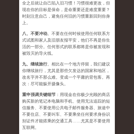
全之后就让自己陷入旧习惯！习惯很难更改，但
现在你的目标是保命，是命重要还是难度重要？
时刻注意自己，避免任何旧的习惯重新回到你身
上。
八、
不要冲动
。不要在任何时候使用任何联系方
式试图和家人及旧朋友报平安，他们不再是你生
活的一部分。任何形式的联系都将是你被发现和
被毁灭的导火线。
九、
继续旅行
。相比在一个地方停留，我们建议
你继续旅行，尤其是那些欠发达的国家和地区，
改名字并不那么难。变成一个平庸的背包客。再
次：尽可能躲开摄像头。
重申强调关键细节
：用现金在你极少光顾的商店
购买新的笔记本电脑和手机、使用无法追踪的短
信服务、不要使用公共电子邮件服务器、旅途中
不要住店、不要叫车、不要乘坐任何要求身份识
别证件才能搭乘的交通工具……尤其是不要使用
互联网。