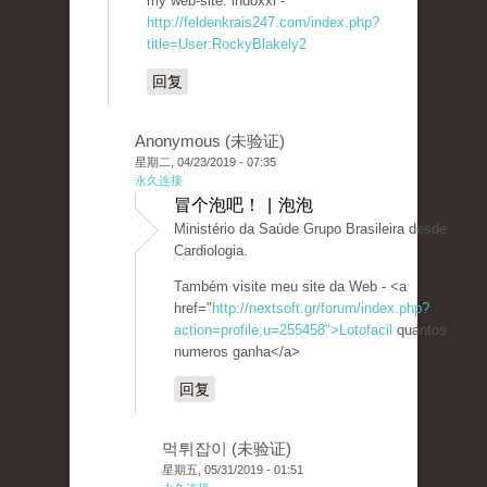
my web-site: indoxxi -
http://feldenkrais247.com/index.php?
title=User:RockyBlakely2
回复
Anonymous (未验证)
星期二, 04/23/2019 - 07:35
永久连接
冒个泡吧！ | 泡泡
Ministério da Saúde Grupo Brasileira desde
Cardiologia.
Também visite meu site da Web - <a
href="
http://nextsoft.gr/forum/index.php?
action=profile;u=255458">Lotofacil
quantos
numeros ganha</a>
回复
먹튀잡이 (未验证)
星期五, 05/31/2019 - 01:51