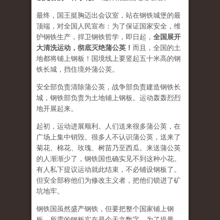
最终，国王挺胸迈出会议室，站在钢铁城堡的最
顶端，对全国人民宣布：为了保证国家安全，维
护钢铁生产，捍卫钢铁哲学，即日起，
全国展开
大清洗运动，彻底灭绝蒲公英！
而且，全国的土
地都将铺上钢板！国境线上要竖起五十米高的钢
铁长城，挡住境外蒲公英。
安全部负责清除蒲公英，战争部负责建造钢铁长
城，钢铁部负责为土地铺上钢板。运动轰轰烈烈
地开展起来。
起初，运动进展顺利。人们送来很多蒲公英，在
广场上集中销毁。很多人不认识蒲公英，送来了
菊花、棉花、玫瑰、树苗乃至西瓜。来送蒲公英
的人渐渐少了，钢铁国也确实见不到这种小花。
有人私下提议运动就此结束，不必铺设钢板了。
但安全部称他们为修改主义者，把他们锁进了矿
坑地牢。
钢铁国虽然盛产钢铁，但要把整个国家铺上钢
板，所需的钢板实在是个天文数字。为了提量，