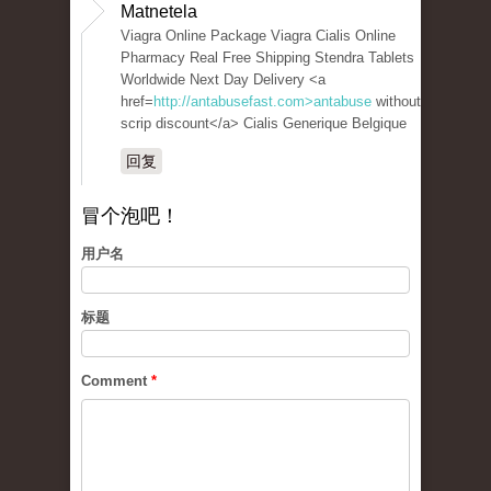
Matnetela
Viagra Online Package Viagra Cialis Online
Pharmacy Real Free Shipping Stendra Tablets
Worldwide Next Day Delivery <a
href=
http://antabusefast.com>antabuse
without
scrip discount</a> Cialis Generique Belgique
回复
冒个泡吧！
用户名
标题
Comment
*