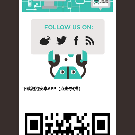
下载泡泡安卓APP（点击/扫描）