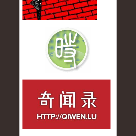
qiwenlu_logo.jpg