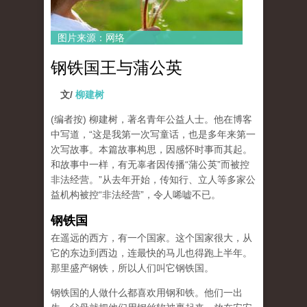
图片来源：网络
钢铁国王与蒲公英
文/
柳建树
(编者按) 柳建树，著名青年公益人士。他在博客
中写道，“这是我第一次写童话，也是多年来第一
次写故事。本篇故事构思，因感怀时事而其起。
和故事中一样，有无辜者因传播“蒲公英”而被控
非法经营。”从去年开始，传知行、立人等多家公
益机构被控“非法经营”，令人唏嘘不已。
钢铁国
在遥远的西方，有一个国家。这个国家很大，从
它的东边到西边，连最快的马儿也得跑上半年。
那里盛产钢铁，所以人们叫它钢铁国。
钢铁国的人做什么都喜欢用钢和铁。他们一出