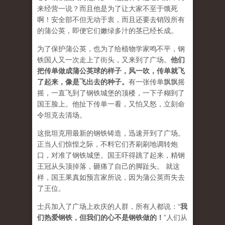
来经营一说？而且他是为了让大家不至于饿死
啊！安全部不但无动于衷，而且还要去销毁所有
的蒲公英，即便它们嫩绿多汁的茎已经长成。
为了保护蒲公英，也为了给植物学家鸣不平，钢
铁国人又一次走上了街头，又来到了广场。
他们
把传单做成蒲公英球的样子，风一吹，传单就飞
了起来，像是飞出去的种子。
有一张传单飘飘摇
摇，一直飞到了钢铁城堡的顶楼，一下子糊到了
国王脸上。他扯下传单一看，又怕又怒，立刻命
令坦克去清场。
这批坦克用最新的钢铁铸造，迅速开到了广场。
正当人们惊惶之际，不料它们齐刷刷地调转炮
口，对准了钢铁城堡。国王吓得跳了起来，精钢
王冠从头顶掉落，砸痛了自己的脚趾头。 就这
样，国王果真如预言家所说，因为蒲公英而失去
了王位。
士兵加入了广场上欢庆的人群，所有人都说：“
我
们热爱钢铁，但我们的心不是钢铁做的！
”人们从