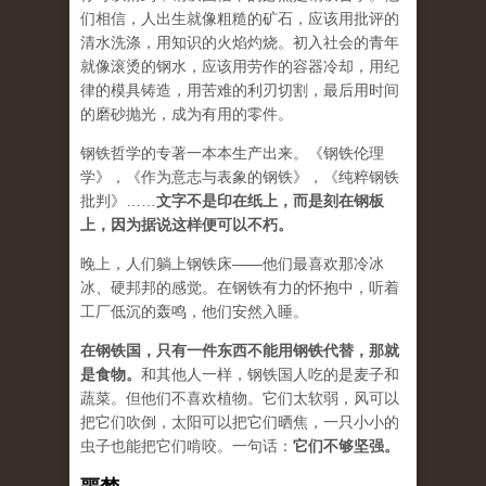
们相信，人出生就像粗糙的矿石，应该用批评的
清水洗涤，用知识的火焰灼烧。初入社会的青年
就像滚烫的钢水，应该用劳作的容器冷却，用纪
律的模具铸造，用苦难的利刃切割，最后用时间
的磨砂抛光，成为有用的零件。
钢铁哲学的专著一本本生产出来。《钢铁伦理
学》，《作为意志与表象的钢铁》，《纯粹钢铁
批判》……
文字不是印在纸上，而是刻在钢板
上，因为据说这样便可以不朽。
晚上，人们躺上钢铁床——他们最喜欢那冷冰
冰、硬邦邦的感觉。在钢铁有力的怀抱中，听着
工厂低沉的轰鸣，他们安然入睡。
在钢铁国，只有一件东西不能用钢铁代替，那就
是食物。
和其他人一样，钢铁国人吃的是麦子和
蔬菜。但他们不喜欢植物。它们太软弱，风可以
把它们吹倒，太阳可以把它们晒焦，一只小小的
虫子也能把它们啃咬。一句话：
它们不够坚强。