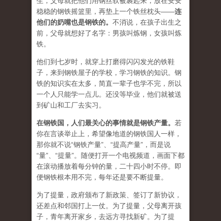
生，父母就把他们用钢丝软被裹起来，放在安安
稳稳的钢铁摇篮里，再垫上一个铁丝枕头——
连
他们的奶嘴也是钢铁的。
不消说，在孩子出生之
前，父母就想好了名字：男孩叫炼钢，女孩叫炼
铁。
他们到七岁时，就穿上打磨得闪闪发光的铁鞋
子，来到钢铁屋子的学校，学习钢铁的知识。钢
铁的知识实在太多，简直一辈子也学不完，所以
一个人只能学一点儿。还没等毕业，他们就被送
到矿山和工厂去实习。
在钢铁国，人们最关心的事情就是钢铁产量。
若
你在言谈举止上，希望像地道的钢铁国人一样，
那你就不说“钢铁产量”、“提高产量”，而是说
“量”、“提量”。随便打开一个电视频道，画面下都
在滚动播放着每分钟的量，二十四小时不停。即
便钢铁根本用不完，每年还是要不断提量。
为了提量，政府颁布了新政策、签订了新协议，
还差点和邻国打上一仗。为了提量，父母离开孩
子，青年离开家乡，去远方寻找新矿。为了提