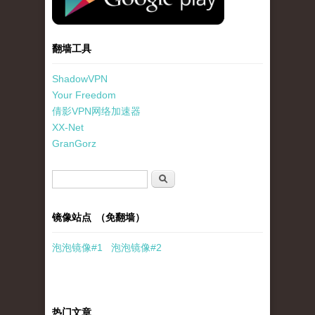
翻墙工具
ShadowVPN
Your Freedom
倩影VPN网络加速器
XX-Net
GranGorz
搜索表单
搜索
镜像站点 （免翻墙）
泡泡
镜像
#1
泡泡
镜像#2
热门文章