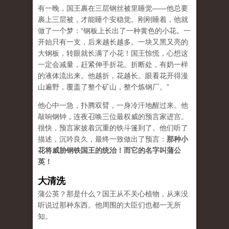
有一晚，国王裹在三层钢丝被里睡觉——他总要
裹上三层被，才能睡个安稳觉。刚刚睡着，他就
做了一个梦：“钢板上长出了一种黄色的小花。一
开始只有一支，后来越长越多。一块又黑又亮的
大钢板，转眼就长满了小花！国王惊慌，心想这
一定会减量，赶紧伸手折花。折断处，有奶一样
的液体流出来。他越折，花越长。眼看花开得漫
山遍野，覆盖了整个矿山，整个炼钢厂。”
他心中一急，扑腾双臂，一身冷汗地醒过来。他
敲响钢钟，连夜召唤三位最权威的预言家进宫。
很快，预言家披着沉重的铁斗篷到了。他们听了
描述，沉吟良久，最终一致做出了预言：
那种小
花将威胁钢铁国王的统治！而它的名字叫蒲公
英！
大清洗
蒲公英？那是什么？国王从不关心植物，从来没
听说过那种东西。他周围的大臣们也都一无所
知。