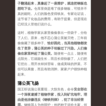
子翻涌起来，真像起了一座熔炉，就连把钢板也
想吃下去。
仓库里倒是堆了很多钢板，可惜并不
真的能吃。人们的脸色变得铁灰。专家论证说，
这节省了化妆品的费用，有助于提量。但是现在
已经没人管他们说什么。
这时，植物学家从家里偷偷拿出一些袋子，分给
了人们。原来，他不忍心蒲公英被灭绝，三年前
偷偷藏了很多种子。
恰好因此，当其他植物都发
生了变异，蒲公英的种子却躲过了污染。人们偷
偷在家里种起了蒲公英。
随便有一点土，随便有
点阳光，它就能生长，而且长得快极了。人们把
它挖出，用开水焯掉苦味，做成美味的拌菜。不
但可以果腹，而且有助消肿。家家户户很快种植
起来。
蒲公英飞扬
国王听说蒲公英重现，大惊失色，命令
安全部在
一个深夜逮捕了植物学家，投入到矿坑地牢。理
由是他涉嫌违反《钢铁刑律》，犯了非法经营
罪。
钢铁国人为他辩护：他把种子送给大家，何