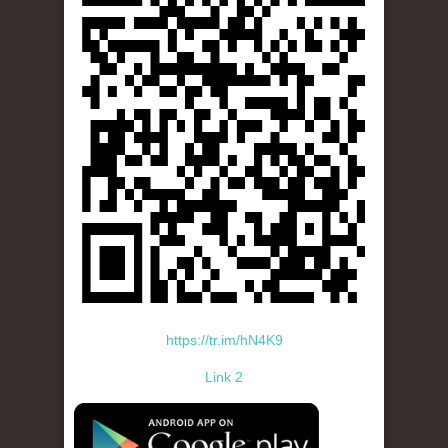
https://tr.im/hN4K9
Link 2
standard-icon-googleplay-app-store.png