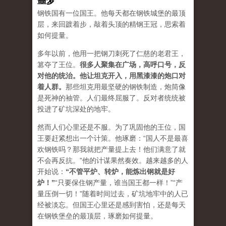
噩梦
钢铁国有一位国王。他每天都在钢铁城堡的最顶
层，来回踱着步，敲着头顶的精钢王冠，思索着
如何提量。
多年以前，他用一把钢刀刺死了仁慈的老君王，
篡夺了王位。
很多人聚集在广场，高呼口号，反
对他的统治。他让坦克开入，用黑漆漆的炮口对
着人群。
那些坦克用最坚硬的钢铁制造，炮筒像
是死神的袖管。人们最终屈服了。反对者统统被
投进了矿坑深处的地牢。
然而人们心里还是不服。为了巩固他的王位，国
王要赶紧想出一个计策。他琢磨：“国人不是最喜
欢钢铁吗？那我就把产量提上去！他们满意了就
不会再反抗。”他的计谋果然奏效。越来越多的人
开始说：
“
不管平炉、转炉，能炼出钢就是好
炉！
”
“只要保住钢产量，谁当国王都一样！”“产
量压倒一切！”随着时间过去，矿坑地牢中的人已
经被淡忘。但国王心里还是感到害怕，还是每天
在钢铁堡垒的最顶层，琢磨如何提量。