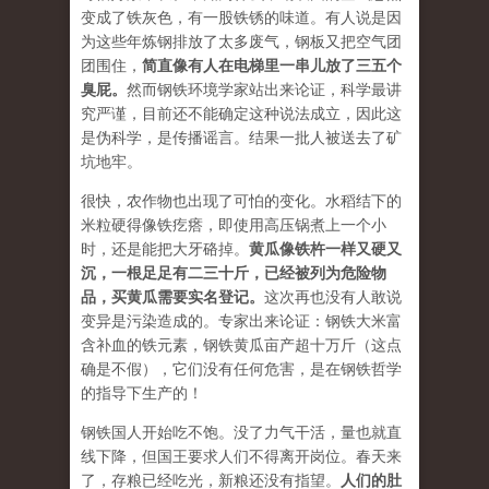
变成了铁灰色，有一股铁锈的味道。有人说是因
为这些年炼钢排放了太多废气，钢板又把空气团
团围住，
简直像有人在电梯里一串儿放了三五个
臭屁。
然而钢铁环境学家站出来论证，科学最讲
究严谨，目前还不能确定这种说法成立，因此这
是伪科学，是传播谣言。结果一批人被送去了矿
坑地牢。
很快，农作物也出现了可怕的变化。水稻结下的
米粒硬得像铁疙瘩，即使用高压锅煮上一个小
时，还是能把大牙硌掉。
黄瓜像铁杵一样又硬又
沉，一根足足有二三十斤，已经被列为危险物
品，买黄瓜需要实名登记。
这次再也没有人敢说
变异是污染造成的。专家出来论证：钢铁大米富
含补血的铁元素，钢铁黄瓜亩产超十万斤（这点
确是不假），它们没有任何危害，是在钢铁哲学
的指导下生产的！
钢铁国人开始吃不饱。没了力气干活，量也就直
线下降，但国王要求人们不得离开岗位。春天来
了，存粮已经吃光，新粮还没有指望。
人们的肚