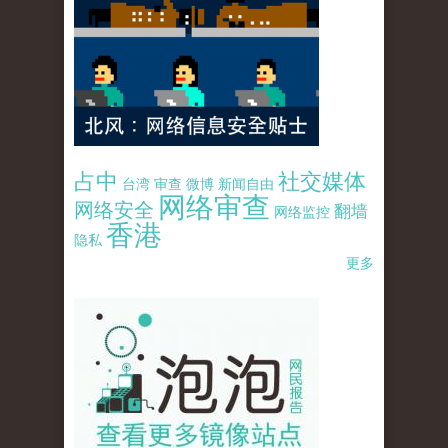
占中
社交媒体
台湾
审查
微博
新闻自由
网络审查
网络安全
翻墙
网络监控
香港
隐私
更多
pao-pao-banner-mirror-site-120814.jpg