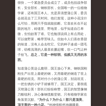
很快，一个紧急委员会成立了，成员包括战争部
长，安全部长，钢铁部长，全国唯一的一位植物
学家，还有国王本人。光是弄清楚蒲公英，委员
会就花去了三天时间。他们发现，这种小花没什
么可怕，用两只手指就能掐断。它喜欢长在不起
眼的地方，砖缝里、野地里，似乎知道自己卑
微，生怕妨害了谁。它也勉强说得上有点用处，
可以做野菜，略带苦味儿。但如今人们喜欢香甜
的味道，没有人会去吃它。它的种子凑成一团毛
球，幼稚浅薄的人最喜欢撅起嘴，吹一口气让种
子纷飞。
总之，它是一种软弱、低贱又无用的东
西。
知道蒲公英这么脆弱，国王放心下来。钢铁国刚
刚生产出世上最硬的钢，又用最硬的钢造了世上
最硬的坦克。而对付小小的蒲公英，别说坦克，
一把生锈的小铲子就够用了。国王决定，要彻底
灭绝蒲公英！部长们纷纷称赞，国王的智慧像钢
刀般锐利，决心像钢缆般坚韧。只有植物学家在
角落里沉默。
“
为什么？为什么！那只是顶美、
顶无害的一种小花。
”
他神情黯然地嘟囔着。