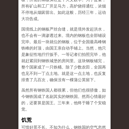
所有矿山和工厂开足马力，高炉烧得通红，浓烟
不停地从烟囱冒出。如此这般，历经三年，运动
大功告成。
国境线上的钢板严丝合缝，就是境外发起洪水，
也不会有一滴渗透过来。境内的钢板也全部铺设
完毕。最后一块就位的钢板，位于全国最高峰钢
铁峰的封顶，由国王亲自动手铺上。当然，他只
是象征性地拧拧扳手。一等记者们拍照完毕，他
就赶紧回到钢铁城堡的房间里。这块钢板铺完，
整个国家成了一只铁桶。除了少数农田，全国再
也见不到一丁点土地。就是这一点土地，也反复
排查了几百次，确保没有一棵蒲公英留下。
虽然所有钢铁国人都很累，但他们也很骄傲，如
今钢铁国成了名副其实的钢铁国。然而心情最好
的，还要算是国王。三年来，他终于睡了个安稳
觉。
饥荒
可惜好景不长。不知为什么，钢铁国的空气忽然