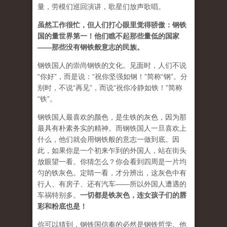
量，劳模们巡回演讲，歌星们放声歌唱。
虽然工作很忙，但人们打心眼里觉得骄傲：钢铁
国的量世界第一！他们瞧不起那些量低的国家
——
那些没有钢铁般意志的民族。
钢铁国人的崇尚钢铁的文化。见面时，人们不说
“你好”，而是说：“祝你坚强如钢！”简称“钢”。分
别时，不说“再见”，而说“祝你冷静如铁！”简称
“铁”。
钢铁国人最喜欢的颜色，是生铁的灰色，因为那
最具有朴素务实的精神。而钢铁国人一旦喜欢上
什么，他们就会用钢铁般的意志一做到底。因
此，如果你是一个初来乍到的外国人，站在街头
放眼望一看。你猜怎么？你会看到四周是一片均
匀的铁灰色。定睛一看，才分辨出，这灰色中有
行人、有房子、还有汽车——所以外国人遭遇的
车祸特别多。
一切都是铁灰色，连女孩子们的唇
彩和粉底也是！
你可以猜到，钢铁国信奉的必然是钢铁哲学。他