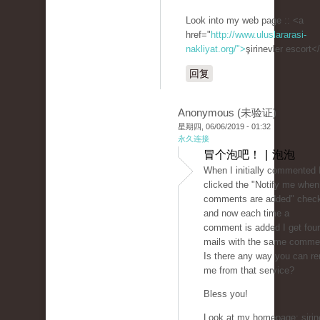
Look into my web page :: <a
href="
http://www.uluslararasi-
nakliyat.org/">
şirinevler escort<
回复
Anonymous (未验证)
星期四, 06/06/2019 - 01:32
永久连接
冒个泡吧！ | 泡泡
When I initially commented 
clicked the "Notify me whe
comments are added" chec
and now each time a
comment is added I get four
mails with the same comme
Is there any way you can r
me from that service?
Bless you!
Look at my homepage: şirin