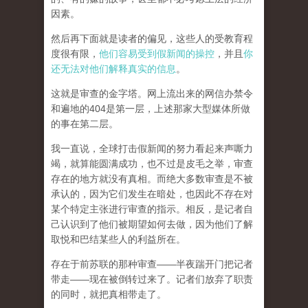
因素。
然后再下面就是读者的偏见，这些人的受教育程
度很有限，
他们容易受到假新闻的操控
，并且
你
还无法对他们解释真实的信息
。
这就是审查的金字塔。网上流出来的网信办禁令
和遍地的404是第一层，上述那家大型媒体所做
的事在第二层。
我一直说，全球打击假新闻的努力看起来声嘶力
竭，就算能圆满成功，也不过是皮毛之举，审查
存在的地方就没有真相。而
绝大多数审查是不被
承认的，因为它们发生在暗处，也因此不存在对
某个特定主张进行审查的指示。相反，是记者自
己认识到了他们被期望如何去做，因为他们了解
取悦和巴结某些人的利益所在。
存在于前苏联的那种审查——半夜踹开门把记者
带走——现在被倒转过来了。记者们放弃了职责
的同时，就把真相带走了。