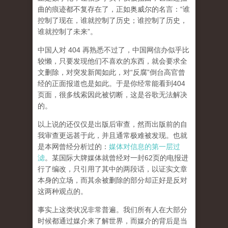
曲的痕迹都不复存在了，正如奥威尔的名言：“谁
控制了现在，谁就控制了历史；谁控制了历史，
谁就控制了未来”。
中国人对 404 再熟悉不过了，中国网信办似乎比
较懒，只要发现他们不喜欢的东西，就会要求全
文删除，对突发新闻如此，对“反腐”倒台高官曾
经的正面报道也是如此。于是你经常能看到404
页面，
很多线索因此被切断，这是谷歌无法解决
的。
以上说的还仅仅是出版后审查，然而
出版前的自
我审查更远甚于此，并且通常极难被发现。
也就
是本网曾经分析过的：
媒体对信息的第一层过
滤
。某国际大牌媒体就曾经对一封62页的电报进
行了编改，只引用了其中的两段话，以证实文章
本身的立场，而其余被删除的部分却正好是反对
这两种观点的。
事实上这类状况非常普遍。我们所有人在大部分
时候都通过媒介来了解世界，而媒介的背后是当