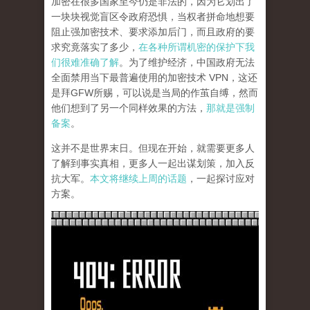
加密在很多国家至今仍是非法的，因为它划出了
一块块视觉盲区令政府恐惧，当权者拼命地想要
阻止强加密技术、要求添加后门，而且政府的要
求究竟落实了多少，
在各种所谓机密的保护下我
们很难准确了解
。为了维护经济，中国政府无法
全面禁用当下最普遍使用的加密技术 VPN，这还
是拜GFW所赐，可以说是当局的作茧自缚，然而
他们想到了另一个同样效果的方法，
那就是强制
备案
。
这并不是世界末日。但现在开始，就需要更多人
了解到事实真相，更多人一起出谋划策，加入反
抗大军。
本文将继续上周的话题
，一起探讨应对
方案。