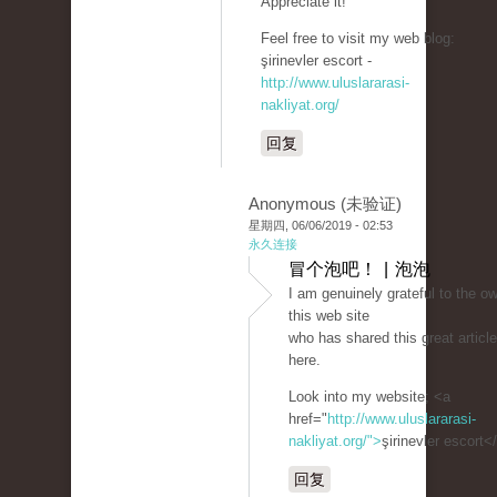
Appreciate it!
Feel free to visit my web blog:
şirinevler escort -
http://www.uluslararasi-
nakliyat.org/
回复
Anonymous (未验证)
星期四, 06/06/2019 - 02:53
永久连接
冒个泡吧！ | 泡泡
I am genuinely grateful to the ow
this web site
who has shared this great article
here.
Look into my website; <a
href="
http://www.uluslararasi-
nakliyat.org/">
şirinevler escort<
回复