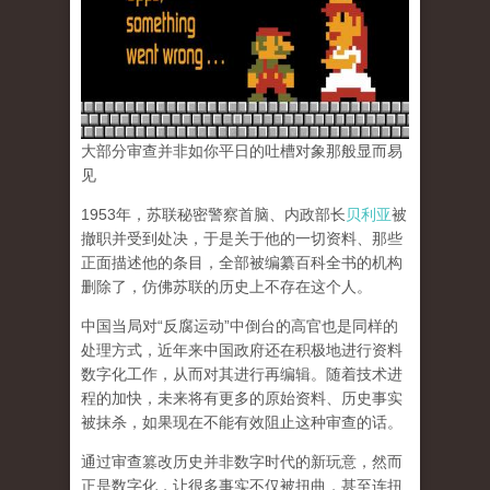
大部分审查并非如你平日的吐槽对象那般显而易
见
1953年，苏联秘密警察首脑、内政部长
贝利亚
被
撤职并受到处决，于是关于他的一切资料、那些
正面描述他的条目，全部被编纂百科全书的机构
删除了，仿佛苏联的历史上不存在这个人。
中国当局对“反腐运动”中倒台的高官也是同样的
处理方式，近年来中国政府还在积极地进行资料
数字化工作，从而对其进行再编辑。随着技术进
程的加快，未来将有更多的原始资料、历史事实
被抹杀，如果现在不能有效阻止这种审查的话。
通过审查篡改历史并非数字时代的新玩意，然而
正是数字化，让很多事实不仅被扭曲，甚至连扭