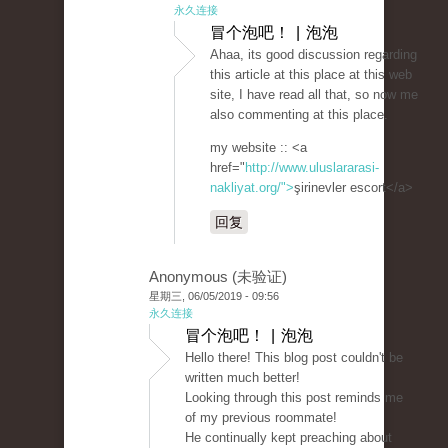
永久连接
冒个泡吧！ | 泡泡
Ahaa, its good discussion regarding
this article at this place at this web
site, I have read all that, so now me
also commenting at this place.
my website :: <a
href="
http://www.uluslararasi-
nakliyat.org/">
şirinevler escort</a>
回复
Anonymous (未验证)
星期三, 06/05/2019 - 09:56
永久连接
冒个泡吧！ | 泡泡
Hello there! This blog post couldn't be
written much better!
Looking through this post reminds me
of my previous roommate!
He continually kept preaching about