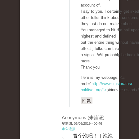
account of.
I say to you, I certainly get irked
other folks think about concerns
they just do not realize about.
You managed to hit the nail upo
highest and defined
out the entire thing without havi
effect , folks can take
a signal. Will probably be back t
more.
Thank you
Here is my webpage; <a
href="
http://www.uluslararasi-
nakliyat.org/">
şirinevler escort<
回复
Anonymous (未验证)
星期四, 06/06/2019 - 00:46
永久连接
冒个泡吧！ | 泡泡