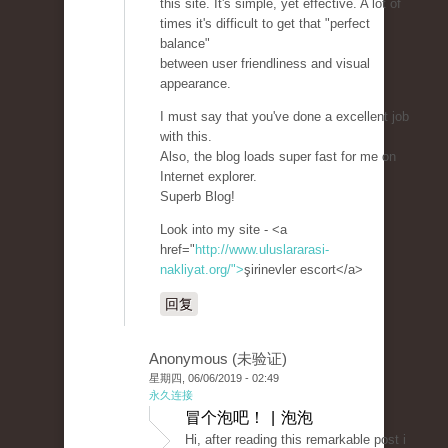
this site. It's simple, yet effective. A lot of
times it's difficult to get that "perfect
balance"
between user friendliness and visual
appearance.
I must say that you've done a excellent job
with this.
Also, the blog loads super fast for me on
Internet explorer.
Superb Blog!
Look into my site - <a
href="
http://www.uluslararasi-
nakliyat.org/">
şirinevler escort</a>
回复
Anonymous (未验证)
星期四, 06/06/2019 - 02:49
永久连接
冒个泡吧！ | 泡泡
Hi, after reading this remarkable post i