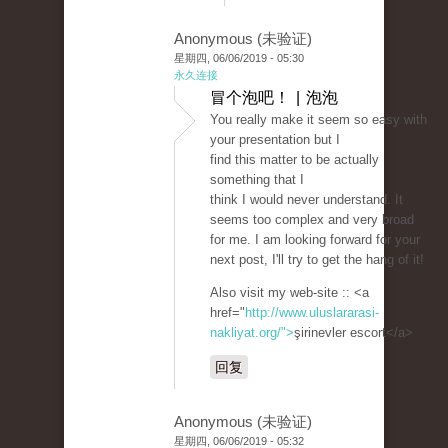
Anonymous (未验证)
星期四, 06/06/2019 - 05:30
永久连接
冒个泡吧！ | 泡泡
You really make it seem so easy with
your presentation but I
find this matter to be actually
something that I
think I would never understand. It
seems too complex and very broad
for me. I am looking forward for your
next post, I'll try to get the hang of it!
Also visit my web-site :: <a
href="
http://www.uluslararasi-
nakliyat.org/">
şirinevler escort</a>
回复
Anonymous (未验证)
星期四, 06/06/2019 - 05:32