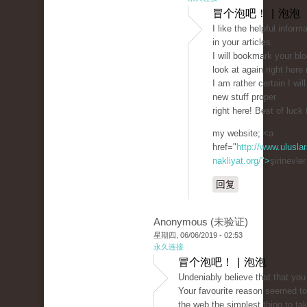
冒个泡吧！ | 泡泡
I like the helpful infor
in your articles.
I will bookmark your bl
look at again right here 
I am rather certain I will
new stuff proper
right here! Best of luck 
my website; <a
href="
http://www.uluslar
nakliyat.org/">
şirinevle
回复
Anonymous (未验证)
星期四, 06/06/2019 - 02:53
永久连接
冒个泡吧！ | 泡泡
Undeniably believe that that you
Your favourite reason seemed to
the web the simplest thing to tak