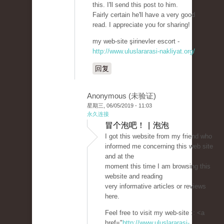
this. I'll send this post to him.
Fairly certain he'll have a very good
read. I appreciate you for sharing!
my web-site şirinevler escort -
http://www.uluslararasi-nakliyat.org/
回复
Anonymous (未验证)
星期三, 06/05/2019 - 11:03
永久连接
冒个泡吧！ | 泡泡
I got this website from my friend who
informed me concerning this web site
and at the
moment this time I am browsing this
website and reading
very informative articles or reviews
here.
Feel free to visit my web-site :: <a
href="
http://www.uluslararasi-