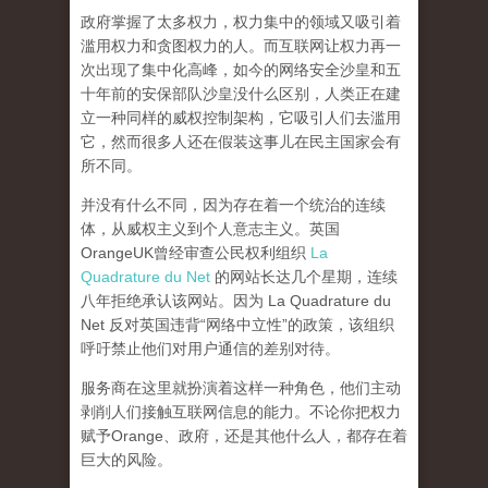
政府掌握了太多权力，权力集中的领域又吸引着
滥用权力和贪图权力的人。而互联网让权力再一
次出现了集中化高峰，
如今的网络安全沙皇和五
十年前的安保部队沙皇没什么区别，人类正在建
立一种同样的威权控制架构，它吸引人们去滥用
它，然而很多人还在假装这事儿在民主国家会有
所不同。
并没有什么不同，因为存在着一个统治的连续
体，从威权主义到个人意志主义。英国
OrangeUK曾经审查公民权利组织
La
Quadrature du Net
的网站长达几个星期，连续
八年拒绝承认该网站。因为 La Quadrature du
Net 反对英国违背“网络中立性”的政策，该组织
呼吁禁止他们对用户通信的差别对待。
服务商在这里就扮演着这样一种角色，他们主动
剥削人们接触互联网信息的能力。不论你把权力
赋予Orange、政府，还是其他什么人，都存在着
巨大的风险。