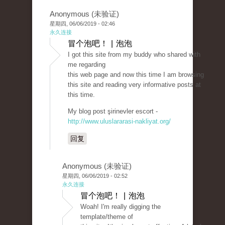
Anonymous (未验证)
星期四, 06/06/2019 - 02:46
永久连接
冒个泡吧！ | 泡泡
I got this site from my buddy who shared with
me regarding
this web page and now this time I am browsing
this site and reading very informative posts at
this time.
My blog post şirinevler escort -
http://www.uluslararasi-nakliyat.org/
回复
Anonymous (未验证)
星期四, 06/06/2019 - 02:52
永久连接
冒个泡吧！ | 泡泡
Woah! I'm really digging the
template/theme of