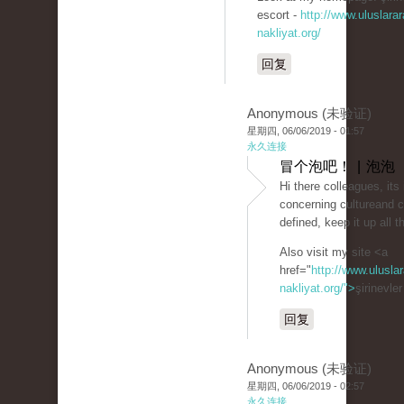
escort -
http://www.uluslarar
nakliyat.org/
回复
Anonymous (未验证)
星期四, 06/06/2019 - 01:57
永久连接
冒个泡吧！ | 泡泡
Hi there colleagues, its
concerning cultureand 
defined, keep it up all t
Also visit my site <a
href="
http://www.uluslar
nakliyat.org/">
şirinevle
回复
Anonymous (未验证)
星期四, 06/06/2019 - 02:57
永久连接