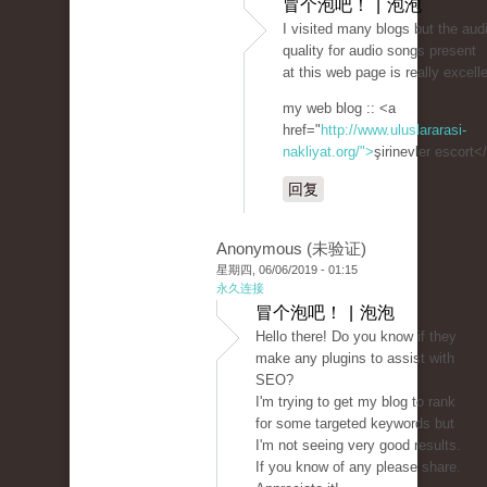
冒个泡吧！ | 泡泡
I visited many blogs but the aud
quality for audio songs present
at this web page is really excelle
my web blog :: <a
href="
http://www.uluslararasi-
nakliyat.org/">
şirinevler escort<
回复
Anonymous (未验证)
星期四, 06/06/2019 - 01:15
永久连接
冒个泡吧！ | 泡泡
Hello there! Do you know if they
make any plugins to assist with
SEO?
I'm trying to get my blog to rank
for some targeted keywords but
I'm not seeing very good results.
If you know of any please share.