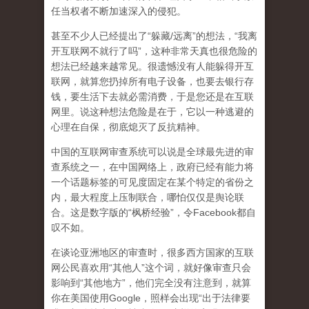
任当权者不断加速深入的侵犯。
甚至不少人已经提出了“躲藏/远离”的想法，“我离
开互联网不就行了吗”，这种非常天真也很危险的
想法已经越来越常见。很遗憾没有人能躲得开互
联网，就算您扔掉所有电子设备，也要去银行存
钱，要生活下去就必需消费，于是您还是在互联
网里。说这种想法危险是在于，它以一种逃避的
心理在自保，彻底熄灭了反抗精神。
中国的互联网审查系统可以说是全球最先进的审
查系统之一，在中国网络上，政府已经有能力将
一个话题标签的可见度固定在某个特定的省份之
内，最大程度上压制联合
，哪怕仅仅是舆论联
合。这是数字版的“枫桥经验”，令Facebook都自
叹不如。
在谈论亚洲地区的审查时，很多西方国家的互联
网公民喜欢用“其他人”这个词，就好像审查只会
影响到“其他地方”，他们完全没有注意到，
就算
你在美国使用Google，照样会出现“出于法律要