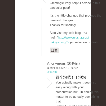
Greetings! Very helpful advice in this
particular post!
It's the little changes that produce the
greatest changes.
Thanks for sharing!
Also visit my web blog - <a
href="
http://www.uluslararasi-
nakliyat.org/">
şirinevler escort</a>
回复
Anonymous (未验证)
星期四, 06/06/2019 - 00:32
永久连接
冒个泡吧！ | 泡泡
You actually make it seem so
easy along with your
presentation but I in finding this
matter to be actually something
that