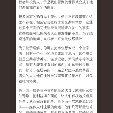
权者和投资人，于是我们看到的世界就变成了他
们希望我们看到的世界。
很多国家的确有民主架构，但并不代表审查在这
里不存在，相反它会变得非常复杂和精妙，它通
过多个层面的间接途径来混淆正在发生的事实，
这些层面可以用来否认正在发生的审查。为了绕
避选民的追问，当权者一直为此绞尽脑汁。
为了便于理解，你可以把审查想像成一个金字
塔，只有一个小小的塔尖露出了地面，这个塔尖
就是公共诽谤诉讼、谋杀记者、新闻禁令等等这
些，所有人能直接看到的东西。而这些只是很小
的一部分，在塔尖的下一层是那些不愿意暴露于
塔尖的人，他们通过自我审查将消息压住，以免
被推向塔尖。
再下面一层是各种各样的经济诱导，或者叫它赞
助诱导，把利益摆在面前，让人们积极地报道某
件事，从而回避其他事。再下面一层就是原始经
济——媒体人对流量的痴迷，他们只写那些划算
的、有的赚的故事，甚至都不必考虑上层的经济