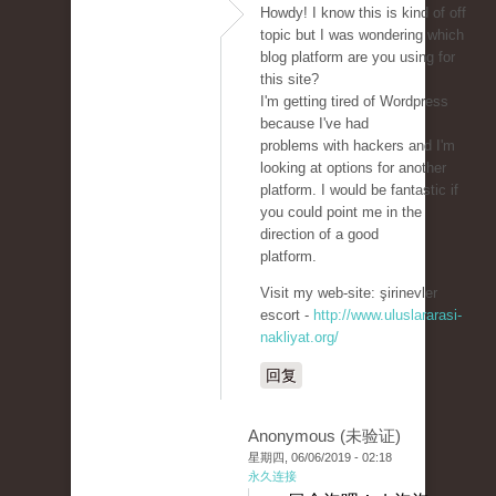
Howdy! I know this is kind of off
topic but I was wondering which
blog platform are you using for
this site?
I'm getting tired of Wordpress
because I've had
problems with hackers and I'm
looking at options for another
platform. I would be fantastic if
you could point me in the
direction of a good
platform.
Visit my web-site: şirinevler
escort -
http://www.uluslararasi-
nakliyat.org/
回复
Anonymous (未验证)
星期四, 06/06/2019 - 02:18
永久连接