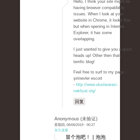
Hello, I think your site might be
having browser compatibility
issues. When I look at your
website in Chrome, it looks fine
but when opening in Internet
Explorer, it has some
overlapping.
I just wanted to give you a quick
heads up! Other then that,
terrific blog!
Feel free to surf to my page -
şirinevler escort
-
http://www.uluslararasi-
nakliyat.org/
回复
Anonymous (未验证)
星期四, 06/06/2019 - 00:27
永久连接
冒个泡吧！ | 泡泡