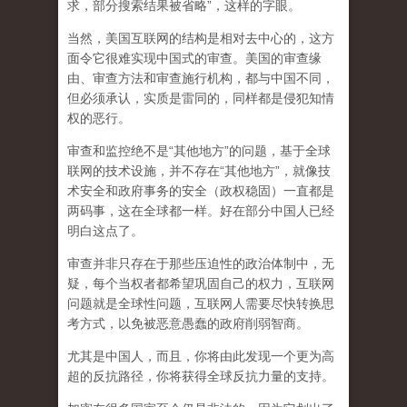
求，部分搜索结果被省略”，这样的字眼。
当然，美国互联网的结构是相对去中心的，这方
面令它很难实现中国式的审查。美国的审查缘
由、审查方法和审查施行机构，都与中国不同，
但必须承认，
实质是雷同的，同样都是侵犯知情
权的恶行。
审查和监控绝不是“其他地方”的问题，基于全球
联网的技术设施，并不存在“其他地方”，就像技
术安全和政府事务的安全（政权稳固）一直都是
两码事，这在全球都一样。好在部分中国人已经
明白这点了。
审查并非只存在于那些压迫性的政治体制中，无
疑，每个当权者都希望巩固自己的权力，互联网
问题就是全球性问题，互联网人需要尽快转换思
考方式，以免被恶意愚蠢的政府削弱智商
。
尤其是中国人，而且，你将由此发现一个更为高
超的反抗路径，你将获得全球反抗力量的支持。