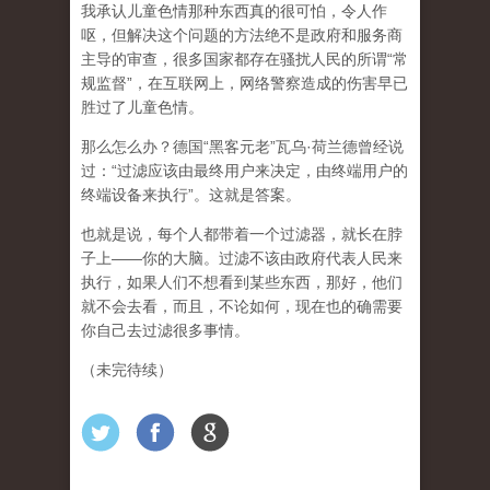
我承认儿童色情那种东西真的很可怕，令人作
呕，但
解决这个问题的方法绝不是政府和服务商
主导的审查，很多国家都存在骚扰人民的所谓“常
规监督”，在互联网上，网络警察造成的伤害早已
胜过了儿童色情。
那么怎么办？德国“黑客元老”瓦乌·荷兰德曾经说
过：“过滤应该由最终用户来决定，由终端用户的
终端设备来执行”。这就是答案。
也就是说，每个人都带着一个过滤器，就长在脖
子上——你的大脑。过滤不该由政府代表人民来
执行，如果人们不想看到某些东西，那好，他们
就不会去看，而且，不论如何，现在也的确需要
你自己去过滤很多事情。
（未完待续）