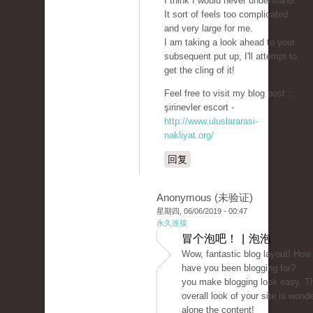
I think I would never understand.
It sort of feels too complicated
and very large for me.
I am taking a look ahead to your
subsequent put up, I'll attempt to
get the cling of it!
Feel free to visit my blog post ::
şirinevler escort -
http://www.uluslararasi-
nakliyat.org/
回复
Anonymous (未验证)
星期四, 06/06/2019 - 00:47
永久连接
冒个泡吧！ | 泡泡
Wow, fantastic blog layout! How
have you been blogging for?
you make blogging look easy. T
overall look of your site is wonder
alone the content!