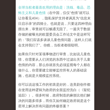
全球当权者最喜欢用的理由是：洗钱、毒品、恐
怖主义和儿童色情
（在中国，仅仅“色情”就可以
让你看见404），隐私保护支持者讽其为“信息末
日启示录”的四骑士。也就是说，只要这四种理由
摆出来，审查就可以畅通无阻了。一篇关于数据
存储的被曝光的欧盟委员会工作论文中是这样写
的：“我们应该多谈谈儿童色情问题，这样人们就
会支持我们了”。你瞧，当权者都很聪明。
如果你只针对某项事物进行审查，比如说儿童色
情，你需要从人们浏览的东西中过滤出关于儿童
色情的内容，那么你就首先必须监视每个人都在
做什么，你需要建立能够监控所有人的基础设
施，也就是大规模监控系统。
你可以说这项工作的初衷是好的，连美剧创作都
在使用这种逻辑为政府的全面监控洗白（《疑犯
追踪》）。
很多时候，政府制造的麻烦比他们解
决的问题多得多，而你又如何确定政府就是这个
星球上解决所有问题的终极答案？