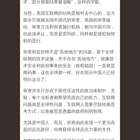
求，部分搜索结果被省略”，这样的字眼。
当然，美国互联网的结构是相对去中心的，这方
面令它很难实现中国式的审查。美国的审查缘
由、审查方法和审查施行机构，都与中国不同，
但必须承认，
实质是雷同的，同样都是侵犯知情
权的恶行。
审查和监控绝不是“其他地方”的问题，基于全球
联网的技术设施，并不存在“其他地方”，就像技
术安全和政府事务的安全（政权稳固）一直都是
两码事，这在全球都一样。好在部分中国人已经
明白这点了。
审查并非只存在于那些压迫性的政治体制中，无
疑，每个当权者都希望巩固自己的权力，互联网
问题就是全球性问题，互联网人需要尽快转换思
考方式，以免被恶意愚蠢的政府削弱智商
。
尤其是中国人，而且，你将由此发现一个更为高
超的反抗路径，你将获得全球反抗力量的支持。