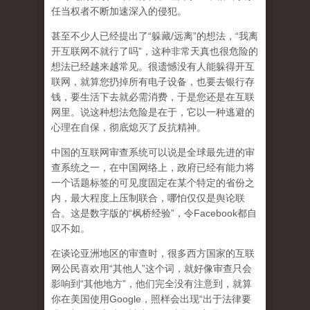
任当权者不断加速深入的侵犯。
甚至不少人已经提出了“躲藏/远离”的想法，“我离
开互联网不就行了吗”，这种非常天真也很危险的
想法已经越来越常见。很遗憾没有人能躲得开互
联网，就算您扔掉所有电子设备，也要去银行存
钱，要生活下去就必需消费，于是您还是在互联
网里。说这种想法危险是在于，它以一种逃避的
心理在自保，彻底熄灭了反抗精神。
中国的互联网审查系统可以说是全球最先进的审
查系统之一，在中国网络上，政府已经有能力将
一个话题标签的可见度固定在某个特定的省份之
内，最大程度上压制联合
，哪怕仅仅是舆论联
合。这是数字版的“枫桥经验”，令Facebook都自
叹不如。
在谈论亚洲地区的审查时，很多西方国家的互联
网公民喜欢用“其他人”这个词，就好像审查只会
影响到“其他地方”，他们完全没有注意到，
就算
你在美国使用Google，照样会出现“出于法律要