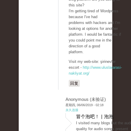
this site?
I'm getting tired of Wordpress
because I've had
problems with hackers and I'm
looking at options for another
platform. I would be fantastic if
you could point me in the
direction of a good
platform.
Visit my web-site: şirinevler
escort -
http://www.uluslararasi-
nakliyat.org/
回复
Anonymous (未验证)
星期四, 06/06/2019 - 02:18
永久连接
冒个泡吧！ | 泡泡
I visited many blogs but the aud
quality for audio songs present