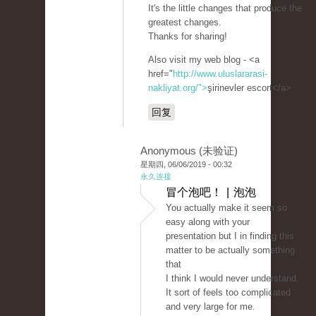
It's the little changes that produce the
greatest changes.
Thanks for sharing!
Also visit my web blog - <a
href="
http://www.uluslararasi-
nakliyat.org/">
şirinevler escort</a>
回复
Anonymous (未验证)
星期四, 06/06/2019 - 00:32
永久连接
冒个泡吧！ | 泡泡
You actually make it seem so
easy along with your
presentation but I in finding this
matter to be actually something
that
I think I would never understand.
It sort of feels too complicated
and very large for me.