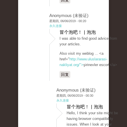
回复
Anonymous (未验证)
星期四, 06/06/2019 - 00:20
永久连接
冒个泡吧！ | 泡泡
I was able to find good advice from
your articles.
Also visit my weblog ... <a
href="
http://www.uluslararasi-
nakliyat.org/">
şirinevler escort</a>
回复
Anonymous (未验证)
星期四, 06/06/2019 - 00:30
永久连接
冒个泡吧！ | 泡泡
Hello, I think your site might be
having browser compatibility
issues. When I look at your