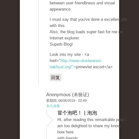
between user friendliness and visual
appearance.
I must say that you've done a excellent job
with this.
Also, the blog loads super fast for me on
Internet explorer.
Superb Blog!
Look into my site - <a
href="
http://www.uluslararasi-
nakliyat.org/">
şirinevler escort</a>
回复
Anonymous (未验证)
星期四, 06/06/2019 - 02:49
永久连接
冒个泡吧！ | 泡泡
Hi, after reading this remarkable post i
am too delighted to share my know-
how here
with friends.