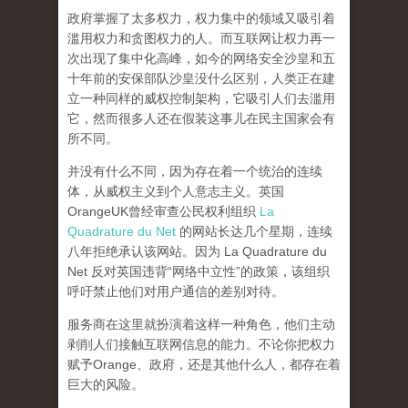
政府掌握了太多权力，权力集中的领域又吸引着
滥用权力和贪图权力的人。而互联网让权力再一
次出现了集中化高峰，
如今的网络安全沙皇和五
十年前的安保部队沙皇没什么区别，人类正在建
立一种同样的威权控制架构，它吸引人们去滥用
它，然而很多人还在假装这事儿在民主国家会有
所不同。
并没有什么不同，因为存在着一个统治的连续
体，从威权主义到个人意志主义。英国
OrangeUK曾经审查公民权利组织
La
Quadrature du Net
的网站长达几个星期，连续
八年拒绝承认该网站。因为 La Quadrature du
Net 反对英国违背“网络中立性”的政策，该组织
呼吁禁止他们对用户通信的差别对待。
服务商在这里就扮演着这样一种角色，他们主动
剥削人们接触互联网信息的能力。不论你把权力
赋予Orange、政府，还是其他什么人，都存在着
巨大的风险。