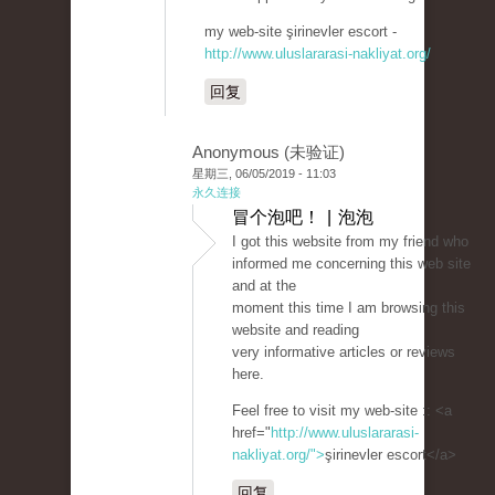
my web-site şirinevler escort -
http://www.uluslararasi-nakliyat.org/
回复
Anonymous (未验证)
星期三, 06/05/2019 - 11:03
永久连接
冒个泡吧！ | 泡泡
I got this website from my friend who
informed me concerning this web site
and at the
moment this time I am browsing this
website and reading
very informative articles or reviews
here.
Feel free to visit my web-site :: <a
href="
http://www.uluslararasi-
nakliyat.org/">
şirinevler escort</a>
回复