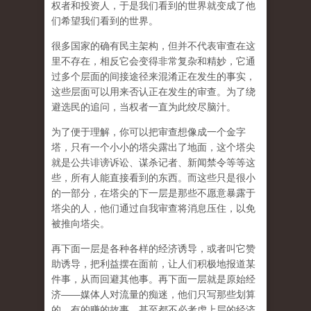
权者和投资人，于是我们看到的世界就变成了他
们希望我们看到的世界。
很多国家的确有民主架构，但并不代表审查在这
里不存在，相反它会变得非常复杂和精妙，它通
过多个层面的间接途径来混淆正在发生的事实，
这些层面可以用来否认正在发生的审查。为了绕
避选民的追问，当权者一直为此绞尽脑汁。
为了便于理解，你可以把审查想像成一个金字
塔，只有一个小小的塔尖露出了地面，这个塔尖
就是公共诽谤诉讼、谋杀记者、新闻禁令等等这
些，所有人能直接看到的东西。而这些只是很小
的一部分，在塔尖的下一层是那些不愿意暴露于
塔尖的人，他们通过自我审查将消息压住，以免
被推向塔尖。
再下面一层是各种各样的经济诱导，或者叫它赞
助诱导，把利益摆在面前，让人们积极地报道某
件事，从而回避其他事。再下面一层就是原始经
济——媒体人对流量的痴迷，他们只写那些划算
的、有的赚的故事，甚至都不必考虑上层的经济