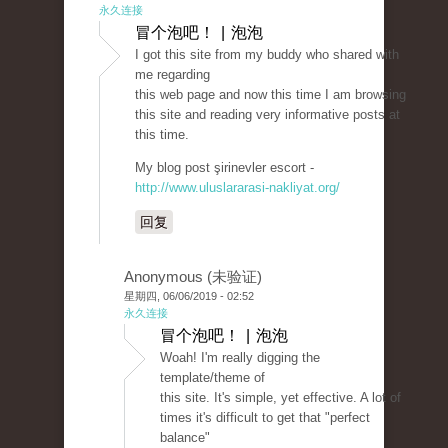
永久连接
冒个泡吧！ | 泡泡
I got this site from my buddy who shared with
me regarding
this web page and now this time I am browsing
this site and reading very informative posts at
this time.
My blog post şirinevler escort -
http://www.uluslararasi-nakliyat.org/
回复
Anonymous (未验证)
星期四, 06/06/2019 - 02:52
永久连接
冒个泡吧！ | 泡泡
Woah! I'm really digging the
template/theme of
this site. It's simple, yet effective. A lot of
times it's difficult to get that "perfect
balance"