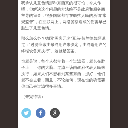
我承认儿童色情那种东西真的很可怕，令人作
呕，但
解决这个问题的方法绝不是政府和服务商
主导的审查，很多国家都存在骚扰人民的所谓“常
规监督”，在互联网上，网络警察造成的伤害早已
胜过了儿童色情。
那么怎么办？德国“黑客元老”瓦乌·荷兰德曾经说
过：“过滤应该由最终用户来决定，由终端用户的
终端设备来执行”。这就是答案。
也就是说，每个人都带着一个过滤器，就长在脖
子上——你的大脑。过滤不该由政府代表人民来
执行，如果人们不想看到某些东西，那好，他们
就不会去看，而且，不论如何，现在也的确需要
你自己去过滤很多事情。
（未完待续）