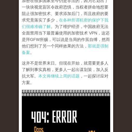
加密在很多国家至今仍是非法的，因为它划出了
一块块视觉盲区令政府恐惧，当权者拼命地想要
阻止强加密技术、要求添加后门，而且政府的要
求究竟落实了多少，
在各种所谓机密的保护下我
们很难准确了解
。为了维护经济，中国政府无法
全面禁用当下最普遍使用的加密技术 VPN，这还
是拜GFW所赐，可以说是当局的作茧自缚，然而
他们想到了另一个同样效果的方法，
那就是强制
备案
。
这并不是世界末日。但现在开始，就需要更多人
了解到事实真相，更多人一起出谋划策，加入反
抗大军。
本文将继续上周的话题
，一起探讨应对
方案。