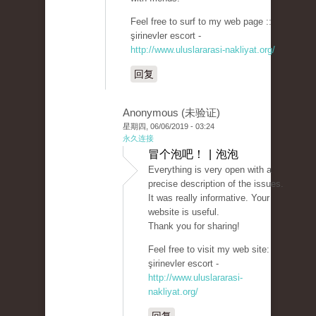
Feel free to surf to my web page ::
şirinevler escort -
http://www.uluslararasi-nakliyat.org/
回复
Anonymous (未验证)
星期四, 06/06/2019 - 03:24
永久连接
冒个泡吧！ | 泡泡
Everything is very open with a
precise description of the issues.
It was really informative. Your
website is useful.
Thank you for sharing!
Feel free to visit my web site:
şirinevler escort -
http://www.uluslararasi-
nakliyat.org/