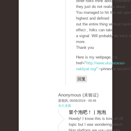
other folks think about concerns
they just do not realize about.
You managed to hit the nail upo
highest and defined
out the entire thing without havi
effect , folks can take
a signal. Will probably be back t
more.
Thank you
Here is my webpage; <a
href="
http://www.uluslararasi-
nakliyat.org/">
şirinevler escort<
回复
Anonymous (未验证)
星期四, 06/06/2019 - 00:46
永久连接
冒个泡吧！ | 泡泡
Howdy! I know this is kind of off
topic but I was wondering which
blog platform are you using for