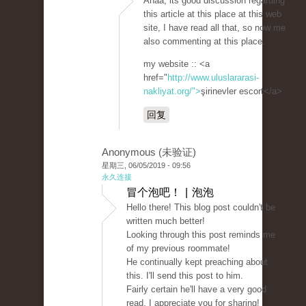
Ahaa, its good discussion regarding
this article at this place at this web
site, I have read all that, so now me
also commenting at this place.
my website :: <a
href="
http://www.uluslararasi-
nakliyat.org/">
şirinevler escort</a>
回复
Anonymous (未验证)
星期三, 06/05/2019 - 09:56
永久连接
冒个泡吧！ | 泡泡
Hello there! This blog post couldn't be
written much better!
Looking through this post reminds me
of my previous roommate!
He continually kept preaching about
this. I'll send this post to him.
Fairly certain he'll have a very good
read. I appreciate you for sharing!