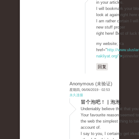
in your articles.
I will bookmark your bl
look at again right here 
I am rather certain I will
new stuff proper
right here! Best of luck 
my website; <a
href="
http://www.uluslar
nakliyat.org/">
şirinevle
回复
Anonymous (未验证)
星期四, 06/06/2019 - 02:53
永久连接
冒个泡吧！ | 泡泡
Undeniably believe that that you
Your favourite reason seemed to
the web the simplest thing to tak
account of.
I say to you, I certainly get irked