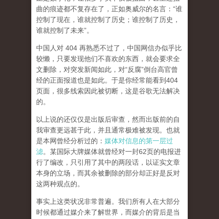
曲的痕迹都不复存在了，正如奥威尔的名言：“谁
控制了现在，谁就控制了历史；谁控制了历史，
谁就控制了未来”。
中国人对 404 再熟悉不过了，中国网信办似乎比
较懒，只要发现他们不喜欢的东西，就会要求全
文删除，对突发新闻如此，对“反腐”倒台高官曾
经的正面报道也是如此。于是你经常能看到404
页面，
很多线索因此被切断，这是谷歌无法解决
的。
以上说的还仅仅是出版后审查，然而
出版前的自
我审查更远甚于此，并且通常极难被发现。
也就
是本网曾经分析过的：
媒体对信息的第一层过
滤
。某国际大牌媒体就曾经对一封62页的电报进
行了编改，只引用了其中的两段话，以证实文章
本身的立场，而其余被删除的部分却正好是反对
这两种观点的。
事实上这类状况非常普遍。我们所有人在大部分
时候都通过媒介来了解世界，而媒介的背后是当