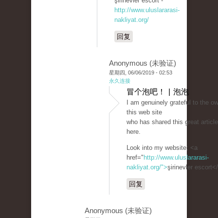
şirinevler escort -
http://www.uluslararasi-
nakliyat.org/
回复
Anonymous (未验证)
星期四, 06/06/2019 - 02:53
永久连接
冒个泡吧！ | 泡泡
I am genuinely grateful to the ow
this web site
who has shared this great article
here.
Look into my website; <a
href="
http://www.uluslararasi-
nakliyat.org/">
şirinevler escort<
回复
Anonymous (未验证)