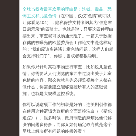
全球当权者最喜欢用的理由是：洗钱、毒品、恐
怖主义和儿童色情
（在中国，仅仅“色情”就可以
让你看见404），隐私保护支持者讽其为“信息末
日启示录”的四骑士。也就是说，只要这四种理由
摆出来，审查就可以畅通无阻了。一篇关于数据
存储的被曝光的欧盟委员会工作论文中是这样写
的：“我们应该多谈谈儿童色情问题，这样人们就
会支持我们了”。你瞧，当权者都很聪明。
如果你只针对某项事物进行审查，比如说儿童色
情，你需要从人们浏览的东西中过滤出关于儿童
色情的内容，那么你就首先必须监视每个人都在
做什么，你需要建立能够监控所有人的基础设
施，也就是大规模监控系统。
你可以说这项工作的初衷是好的，连美剧创作都
在使用这种逻辑为政府的全面监控洗白（《疑犯
追踪》）。
很多时候，政府制造的麻烦比他们解
决的问题多得多，而你又如何确定政府就是这个
星球上解决所有问题的终极答案？