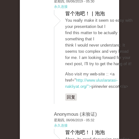
星期四, 06/06/2019 - 05:30
永久连接
冒个泡吧！ | 泡泡
You really make it seem so easy with
your presentation but I
find this matter to be actually
something that I
think I would never understand. It
seems too complex and very broad
for me. I am looking forward for your
next post, I'll try to get the hang of it!
Also visit my web-site :: <a
href="
http://www.uluslararasi-
nakliyat.org/">
şirinevler escort</a>
回复
Anonymous (未验证)
星期四, 06/06/2019 - 05:32
永久连接
冒个泡吧！ | 泡泡