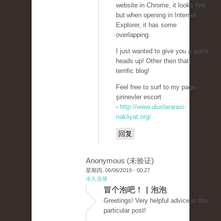
website in Chrome, it looks fine
but when opening in Internet
Explorer, it has some
overlapping.
I just wanted to give you a quick
heads up! Other then that,
terrific blog!
Feel free to surf to my page -
şirinevler escort
-
http://www.uluslararasi-
nakliyat.org/
回复
Anonymous (未验证)
星期四, 06/06/2019 - 00:27
永久连接
冒个泡吧！ | 泡泡
Greetings! Very helpful advice in this
particular post!