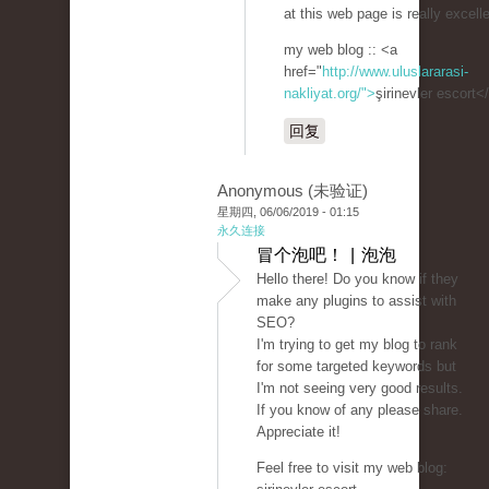
at this web page is really excelle
my web blog :: <a
href="
http://www.uluslararasi-
nakliyat.org/">
şirinevler escort<
回复
Anonymous (未验证)
星期四, 06/06/2019 - 01:15
永久连接
冒个泡吧！ | 泡泡
Hello there! Do you know if they
make any plugins to assist with
SEO?
I'm trying to get my blog to rank
for some targeted keywords but
I'm not seeing very good results.
If you know of any please share.
Appreciate it!
Feel free to visit my web blog: