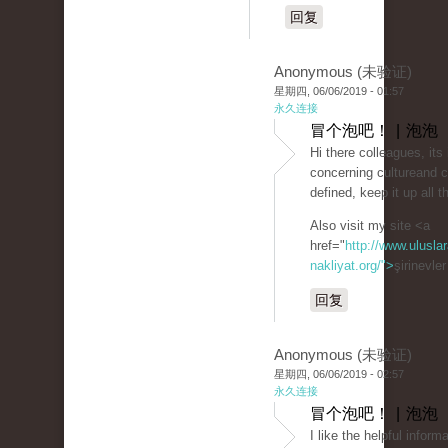
回复
Anonymous (未验证)
星期四, 06/06/2019 - 01:57
永久连接
冒个泡吧！ | 泡泡
Hi there colleagues, its
concerning cultureand 
defined, keep it up all t
Also visit my site <a
href="
http://www.uluslar
nakliyat.org/">
şirinevle
回复
Anonymous (未验证)
星期四, 06/06/2019 - 02:57
永久连接
冒个泡吧！ | 泡泡
I like the helpful infor