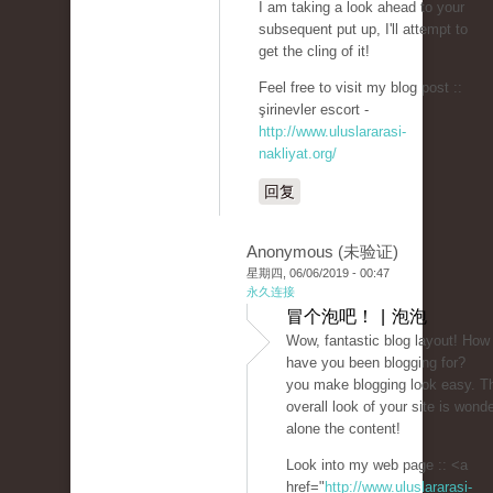
I am taking a look ahead to your
subsequent put up, I'll attempt to
get the cling of it!
Feel free to visit my blog post ::
şirinevler escort -
http://www.uluslararasi-
nakliyat.org/
回复
Anonymous (未验证)
星期四, 06/06/2019 - 00:47
永久连接
冒个泡吧！ | 泡泡
Wow, fantastic blog layout! How
have you been blogging for?
you make blogging look easy. T
overall look of your site is wonder
alone the content!
Look into my web page :: <a
href="
http://www.uluslararasi-