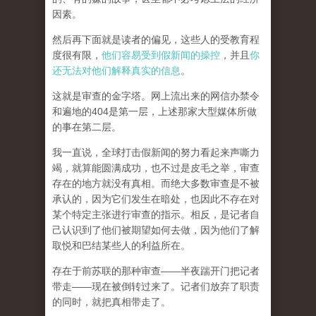
因素。
然后再下面就是读者的偏见，这些人的受教育程
度很有限，
他们容易受到假新闻的操控
，并且
你
还无法对他们解释真实的信息
。
这就是审查的金字塔。网上流出来的网信办禁令
和遍地的404是第一层，上述那家大型媒体所做
的事在第二层。
我一直说，全球打击假新闻的努力看起来声嘶力
竭，就算能圆满成功，也不过是皮毛之举，审查
存在的地方就没有真相。而
绝大多数审查是不被
承认的，因为它们发生在暗处，也因此不存在对
某个特定主张进行审查的指示。相反，是记者自
己认识到了他们被期望如何去做，因为他们了解
取悦和巴结某些人的利益所在。
存在于前苏联的那种审查——半夜踹开门把记者
带走——现在被倒转过来了。记者们放弃了职责
的同时，就把真相带走了。