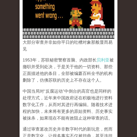
大部分审查并非如你平日的吐槽对象那般显而易
见
1953年，苏联秘密警察首脑、内政部长
贝利亚
被
撤职并受到处决，于是关于他的一切资料、那些
正面描述他的条目，全部被编纂百科全书的机构
删除了，仿佛苏联的历史上不存在这个人。
中国当局对“反腐运动”中倒台的高官也是同样的
处理方式，近年来中国政府还在积极地进行资料
数字化工作，从而对其进行再编辑。随着技术进
程的加快，未来将有更多的原始资料、历史事实
被抹杀，如果现在不能有效阻止这种审查的话。
通过审查篡改历史并非数字时代的新玩意，然而
正是数字化，让很多事实不仅被扭曲，甚至连扭