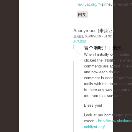
nakliyat.org/">
şirinevler escort<
回复
Anonymous (未验证)
星期四, 06/06/2019 - 01:32
永久连接
冒个泡吧！ | 泡泡
When I initially commented 
clicked the "Notify me whe
comments are added" chec
and now each time a
comment is added I get four
mails with the same comme
Is there any way you can r
me from that service?
Bless you!
Look at my homepage: şirin
escort -
http://www.uluslarar
nakliyat.org/