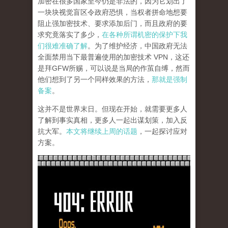
加密在很多国家至今仍是非法的，因为它划出了
一块块视觉盲区令政府恐惧，当权者拼命地想要
阻止强加密技术、要求添加后门，而且政府的要
求究竟落实了多少，
在各种所谓机密的保护下我
们很难准确了解
。为了维护经济，中国政府无法
全面禁用当下最普遍使用的加密技术 VPN，这还
是拜GFW所赐，可以说是当局的作茧自缚，然而
他们想到了另一个同样效果的方法，
那就是强制
备案
。
这并不是世界末日。但现在开始，就需要更多人
了解到事实真相，更多人一起出谋划策，加入反
抗大军。
本文将继续上周的话题
，一起探讨应对
方案。