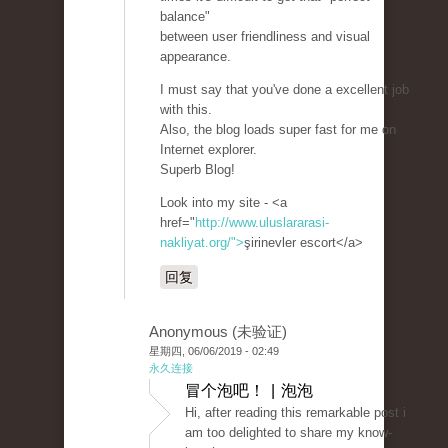
balance"
between user friendliness and visual
appearance.
I must say that you've done a excellent job
with this.
Also, the blog loads super fast for me on
Internet explorer.
Superb Blog!
Look into my site - <a
href="
http://www.uluslararasi-
nakliyat.org/">
şirinevler escort</a>
回复
Anonymous (未验证)
星期四, 06/06/2019 - 02:49
永久连接
冒个泡吧！ | 泡泡
Hi, after reading this remarkable post i
am too delighted to share my know-