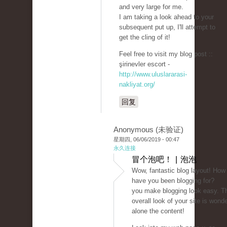
and very large for me.
I am taking a look ahead to your
subsequent put up, I'll attempt to
get the cling of it!
Feel free to visit my blog post ::
şirinevler escort -
http://www.uluslararasi-
nakliyat.org/
回复
Anonymous (未验证)
星期四, 06/06/2019 - 00:47
永久连接
冒个泡吧！ | 泡泡
Wow, fantastic blog layout! How
have you been blogging for?
you make blogging look easy. T
overall look of your site is wonder
alone the content!