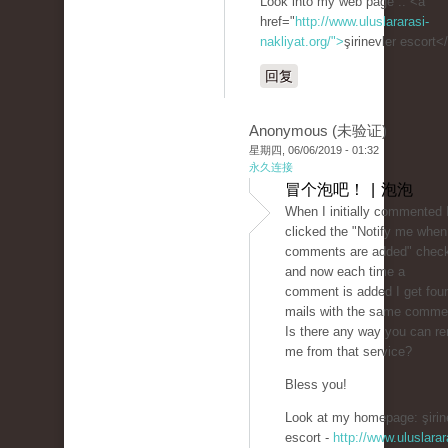
Look into my web page :: <a
href="
http://www.uluslararasi-
nakliyat.org/">
şirinevler escort<
回复
Anonymous (未验证)
星期四, 06/06/2019 - 01:32
永久连接
冒个泡吧！ | 泡泡
When I initially commented 
clicked the "Notify me whe
comments are added" chec
and now each time a
comment is added I get four
mails with the same comme
Is there any way you can r
me from that service?
Bless you!
Look at my homepage: şirin
escort -
http://www.uluslarar