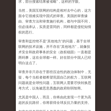
求，部分搜索结果被省略”，这样的字眼。
当然，美国互联网的结构是相对去中心的，这方
面令它很难实现中国式的审查。美国的审查缘
由、审查方法和审查施行机构，都与中国不同，
但必须承认，
实质是雷同的，同样都是侵犯知情
权的恶行。
审查和监控绝不是“其他地方”的问题，基于全球
联网的技术设施，并不存在“其他地方”，就像技
术安全和政府事务的安全（政权稳固）一直都是
两码事，这在全球都一样。好在部分中国人已经
明白这点了。
审查并非只存在于那些压迫性的政治体制中，无
疑，每个当权者都希望巩固自己的权力，互联网
问题就是全球性问题，互联网人需要尽快转换思
考方式，以免被恶意愚蠢的政府削弱智商
。
尤其是中国人，而且，你将由此发现一个更为高
超的反抗路径，你将获得全球反抗力量的支持。