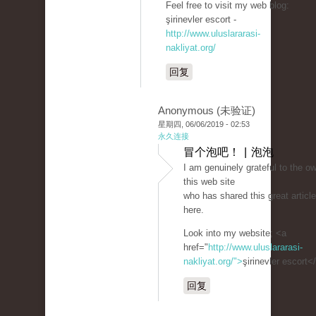
Feel free to visit my web blog:
şirinevler escort -
http://www.uluslararasi-
nakliyat.org/
回复
Anonymous (未验证)
星期四, 06/06/2019 - 02:53
永久连接
冒个泡吧！ | 泡泡
I am genuinely grateful to the ow
this web site
who has shared this great article
here.
Look into my website; <a
href="
http://www.uluslararasi-
nakliyat.org/">
şirinevler escort<
回复