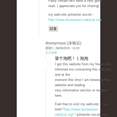
Fairly certain he'll have a very good
read. I appreciate you for sharing!
my web-site şirinevler escort -
http://www.uluslararasi-nakliyat.org/
回复
Anonymous (未验证)
星期三, 06/05/2019 - 11:03
永久连接
冒个泡吧！ | 泡泡
I got this website from my friend who
informed me concerning this web site
and at the
moment this time I am browsing this
website and reading
very informative articles or reviews
here.
Feel free to visit my web-site :: <a
href="
http://www.uluslararasi-
nakliyat.org/">
şirinevler escort</a>