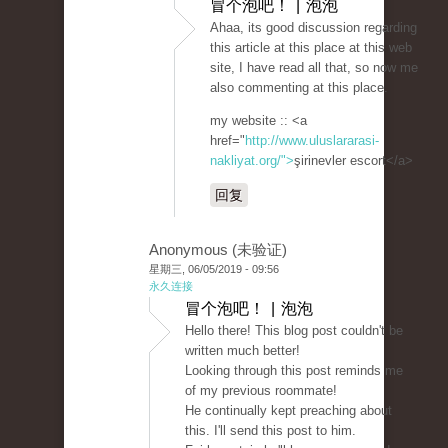
冒个泡吧！ | 泡泡
Ahaa, its good discussion regarding
this article at this place at this web
site, I have read all that, so now me
also commenting at this place.
my website :: <a
href="
http://www.uluslararasi-
nakliyat.org/">
şirinevler escort</a>
回复
Anonymous (未验证)
星期三, 06/05/2019 - 09:56
永久连接
冒个泡吧！ | 泡泡
Hello there! This blog post couldn't be
written much better!
Looking through this post reminds me
of my previous roommate!
He continually kept preaching about
this. I'll send this post to him.