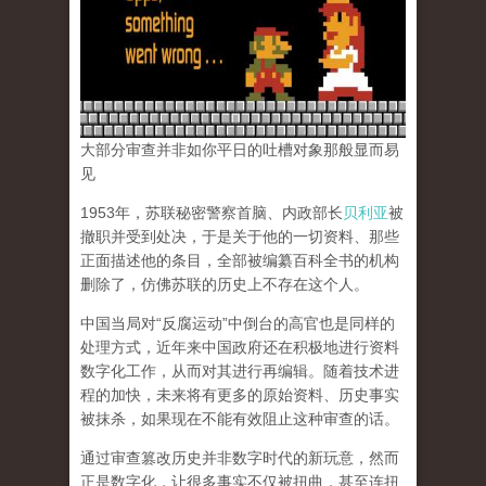
大部分审查并非如你平日的吐槽对象那般显而易
见
1953年，苏联秘密警察首脑、内政部长
贝利亚
被
撤职并受到处决，于是关于他的一切资料、那些
正面描述他的条目，全部被编纂百科全书的机构
删除了，仿佛苏联的历史上不存在这个人。
中国当局对“反腐运动”中倒台的高官也是同样的
处理方式，近年来中国政府还在积极地进行资料
数字化工作，从而对其进行再编辑。随着技术进
程的加快，未来将有更多的原始资料、历史事实
被抹杀，如果现在不能有效阻止这种审查的话。
通过审查篡改历史并非数字时代的新玩意，然而
正是数字化，让很多事实不仅被扭曲，甚至连扭