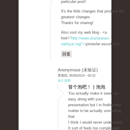
particular post!
It's the little changes that produce the
greatest changes.
Thanks for sharing!
Also visit my web blog - <a
href="
http://www.uluslararasi-
nakliyat.org/">
şirinevler escort</a>
回复
Anonymous (未验证)
星期四, 06/06/2019 - 00:32
永久连接
冒个泡吧！ | 泡泡
You actually make it seem so
easy along with your
presentation but I in finding this
matter to be actually something
that
I think I would never understand.
It sort of feels too complicated