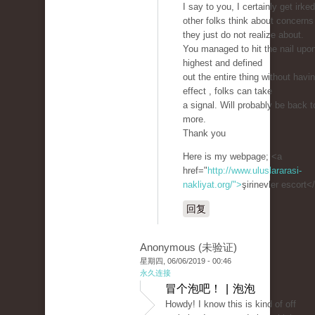
I say to you, I certainly get irked
other folks think about concerns
they just do not realize about.
You managed to hit the nail upo
highest and defined
out the entire thing without havi
effect , folks can take
a signal. Will probably be back t
more.
Thank you
Here is my webpage; <a
href="
http://www.uluslararasi-
nakliyat.org/">
şirinevler escort<
回复
Anonymous (未验证)
星期四, 06/06/2019 - 00:46
永久连接
冒个泡吧！ | 泡泡
Howdy! I know this is kind of off