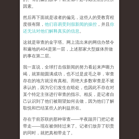
因素。
然后再下面就是读者的偏见，这些人的受教育程
度很有限，
他们容易受到假新闻的操控
，并且
你
还无法对他们解释真实的信息
。
这就是审查的金字塔。网上流出来的网信办禁令
和遍地的404是第一层，上述那家大型媒体所做
的事在第二层。
我一直说，全球打击假新闻的努力看起来声嘶力
竭，就算能圆满成功，也不过是皮毛之举，审查
存在的地方就没有真相。而
绝大多数审查是不被
承认的，因为它们发生在暗处，也因此不存在对
某个特定主张进行审查的指示。相反，是记者自
己认识到了他们被期望如何去做，因为他们了解
取悦和巴结某些人的利益所在。
存在于前苏联的那种审查——半夜踹开门把记者
带走——现在被倒转过来了。记者们放弃了职责
的同时，就把真相带走了。