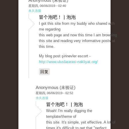
Anonymous (未验证)
星期四, 06/06/2019 - 02:46
永久连接
冒个泡吧！ | 泡泡
I got this site from my buddy who shared with
me regarding
this web page and now this time I am browsing
this site and reading very informative posts at
this time.
My blog post şirinevler escort -
http://www.uluslararasi-nakliyat.org/
回复
Anonymous (未验证)
星期四, 06/06/2019 - 02:52
永久连接
冒个泡吧！ | 泡泡
Woah! I'm really digging the
template/theme of
this site. It's simple, yet effective. A lot of
times it's difficult to get that "perfect