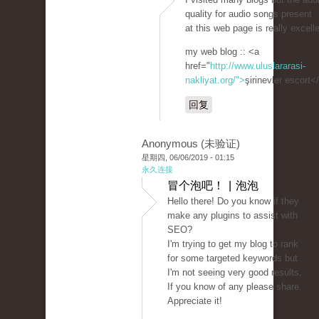
quality for audio songs present
at this web page is really excelle
my web blog :: <a
href="
http://www.uluslararasi-
nakliyat.org/">
şirinevler escort<
回复
Anonymous (未验证)
星期四, 06/06/2019 - 01:15
永久连接
冒个泡吧！ | 泡泡
Hello there! Do you know if they
make any plugins to assist with
SEO?
I'm trying to get my blog to rank
for some targeted keywords but
I'm not seeing very good results.
If you know of any please share.
Appreciate it!