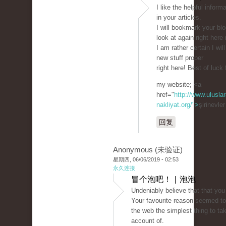
I like the helpful infor
in your articles.
I will bookmark your bl
look at again right here 
I am rather certain I will
new stuff proper
right here! Best of luck 
my website; <a
href="
http://www.uluslar
nakliyat.org/">
şirinevle
回复
Anonymous (未验证)
星期四, 06/06/2019 - 02:53
永久连接
冒个泡吧！ | 泡泡
Undeniably believe that that you
Your favourite reason seemed to
the web the simplest thing to tak
account of.