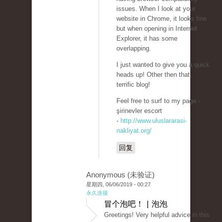
issues. When I look at your
website in Chrome, it looks fine
but when opening in Internet
Explorer, it has some
overlapping.
I just wanted to give you a quick
heads up! Other then that,
terrific blog!
Feel free to surf to my page -
şirinevler escort
-
http://www.uluslararasi-
nakliyat.org/
回复
Anonymous (未验证)
星期四, 06/06/2019 - 00:27
永久连接
冒个泡吧！ | 泡泡
Greetings! Very helpful advice in this