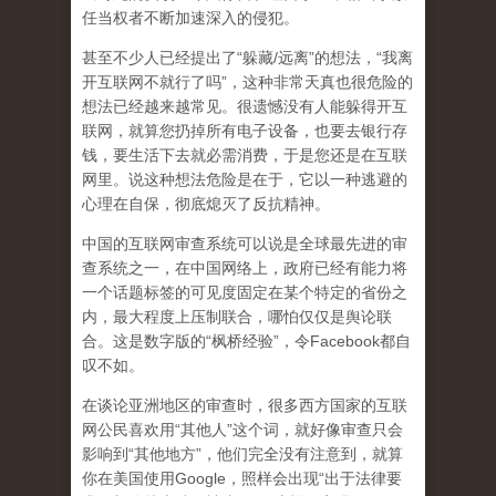
任当权者不断加速深入的侵犯。
甚至不少人已经提出了“躲藏/远离”的想法，“我离
开互联网不就行了吗”，这种非常天真也很危险的
想法已经越来越常见。很遗憾没有人能躲得开互
联网，就算您扔掉所有电子设备，也要去银行存
钱，要生活下去就必需消费，于是您还是在互联
网里。说这种想法危险是在于，它以一种逃避的
心理在自保，彻底熄灭了反抗精神。
中国的互联网审查系统可以说是全球最先进的审
查系统之一，在中国网络上，政府已经有能力将
一个话题标签的可见度固定在某个特定的省份之
内，最大程度上压制联合
，哪怕仅仅是舆论联
合。这是数字版的“枫桥经验”，令Facebook都自
叹不如。
在谈论亚洲地区的审查时，很多西方国家的互联
网公民喜欢用“其他人”这个词，就好像审查只会
影响到“其他地方”，他们完全没有注意到，
就算
你在美国使用Google，照样会出现“出于法律要