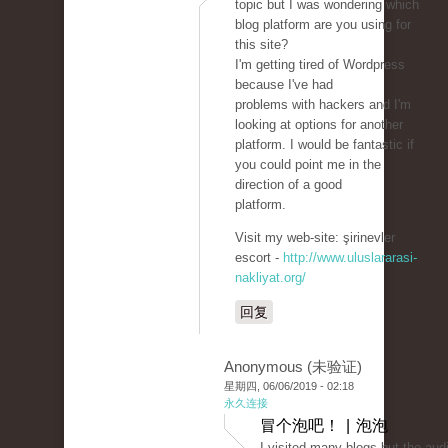
topic but I was wondering which
blog platform are you using for
this site?
I'm getting tired of Wordpress
because I've had
problems with hackers and I'm
looking at options for another
platform. I would be fantastic if
you could point me in the
direction of a good
platform.
Visit my web-site: şirinevler
escort -
http://www.uluslararasi-
nakliyat.org/
回复
Anonymous (未验证)
星期四, 06/06/2019 - 02:18
永久连接
冒个泡吧！ | 泡泡
I visited many blogs but the aud