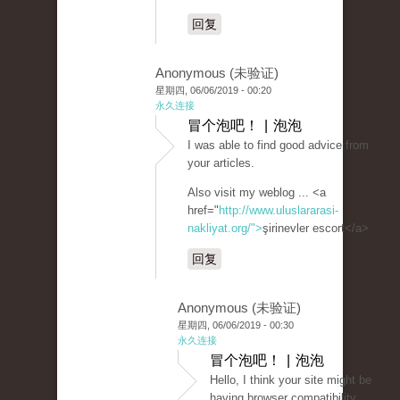
回复
Anonymous (未验证)
星期四, 06/06/2019 - 00:20
永久连接
冒个泡吧！ | 泡泡
I was able to find good advice from
your articles.
Also visit my weblog ... <a
href="
http://www.uluslararasi-
nakliyat.org/">
şirinevler escort</a>
回复
Anonymous (未验证)
星期四, 06/06/2019 - 00:30
永久连接
冒个泡吧！ | 泡泡
Hello, I think your site might be
having browser compatibility