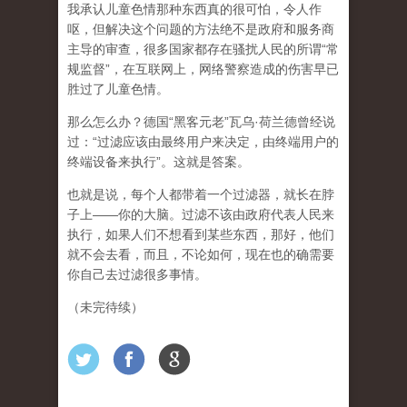
我承认儿童色情那种东西真的很可怕，令人作
呕，但
解决这个问题的方法绝不是政府和服务商
主导的审查，很多国家都存在骚扰人民的所谓“常
规监督”，在互联网上，网络警察造成的伤害早已
胜过了儿童色情。
那么怎么办？德国“黑客元老”瓦乌·荷兰德曾经说
过：“过滤应该由最终用户来决定，由终端用户的
终端设备来执行”。这就是答案。
也就是说，每个人都带着一个过滤器，就长在脖
子上——你的大脑。过滤不该由政府代表人民来
执行，如果人们不想看到某些东西，那好，他们
就不会去看，而且，不论如何，现在也的确需要
你自己去过滤很多事情。
（未完待续）