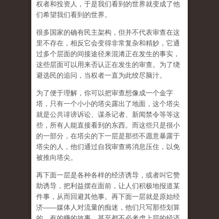
权者和投资人，于是我们看到的世界就变成了他
们希望我们看到的世界。
很多国家的确有民主架构，但并不代表审查在这
里不存在，相反它会变得非常复杂和精妙，它通
过多个层面的间接途径来混淆正在发生的事实，
这些层面可以用来否认正在发生的审查。为了绕
避选民的追问，当权者一直为此绞尽脑汁。
为了便于理解，你可以把审查想像成一个金字
塔，只有一个小小的塔尖露出了地面，这个塔尖
就是公共诽谤诉讼、谋杀记者、新闻禁令等等这
些，所有人能直接看到的东西。而这些只是很小
的一部分，在塔尖的下一层是那些不愿意暴露于
塔尖的人，他们通过自我审查将消息压住，以免
被推向塔尖。
再下面一层是各种各样的经济诱导，或者叫它赞
助诱导，把利益摆在面前，让人们积极地报道某
件事，从而回避其他事。再下面一层就是原始经
济——媒体人对流量的痴迷，他们只写那些划算
的、有的赚的故事，甚至都不必考虑上层的经济