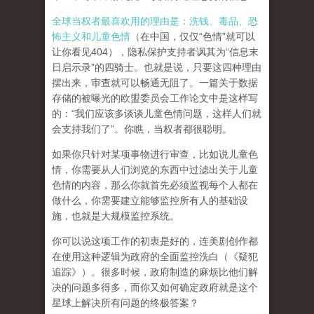
全球当权者最喜欢用的理由是：洗钱、毒品、恐
怖主义和儿童色情
（在中国，仅仅“色情”就可以
让你看见404），隐私保护支持者讽其为“信息末
日启示录”的四骑士。也就是说，只要这四种理由
摆出来，审查就可以畅通无阻了。一篇关于数据
存储的被曝光的欧盟委员会工作论文中是这样写
的：“我们应该多谈谈儿童色情问题，这样人们就
会支持我们了”。你瞧，当权者都很聪明。
如果你只针对某项事物进行审查，比如说儿童色
情，你需要从人们浏览的东西中过滤出关于儿童
色情的内容，那么你就首先必须监视每个人都在
做什么，你需要建立能够监控所有人的基础设
施，也就是大规模监控系统。
你可以说这项工作的初衷是好的，连美剧创作都
在使用这种逻辑为政府的全面监控洗白（《疑犯
追踪》）。
很多时候，政府制造的麻烦比他们解
决的问题多得多，而你又如何确定政府就是这个
星球上解决所有问题的终极答案？