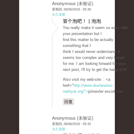
Anonymous (未验证)
星期四, 06/06/2019 - 05:30
永久连接
冒个泡吧！ | 泡泡
You really make it seem so easy with
your presentation but I
find this matter to be actually
something that I
think I would never understand. It
seems too complex and very broad
for me. I am looking forward for your
next post, I'll try to get the hang of it!
Also visit my web-site :: <a
href="
http://www.uluslararasi-
nakliyat.org/">
şirinevler escort</a>
回复
Anonymous (未验证)
星期四, 06/06/2019 - 05:32
永久连接