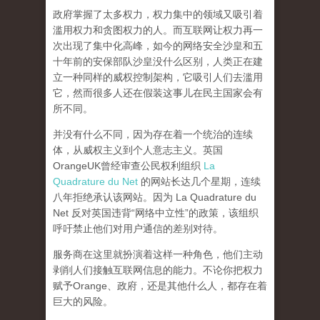
政府掌握了太多权力，权力集中的领域又吸引着
滥用权力和贪图权力的人。而互联网让权力再一
次出现了集中化高峰，
如今的网络安全沙皇和五
十年前的安保部队沙皇没什么区别，人类正在建
立一种同样的威权控制架构，它吸引人们去滥用
它，然而很多人还在假装这事儿在民主国家会有
所不同。
并没有什么不同，因为存在着一个统治的连续
体，从威权主义到个人意志主义。英国
OrangeUK曾经审查公民权利组织
La
Quadrature du Net
的网站长达几个星期，连续
八年拒绝承认该网站。因为 La Quadrature du
Net 反对英国违背“网络中立性”的政策，该组织
呼吁禁止他们对用户通信的差别对待。
服务商在这里就扮演着这样一种角色，他们主动
剥削人们接触互联网信息的能力。不论你把权力
赋予Orange、政府，还是其他什么人，都存在着
巨大的风险。