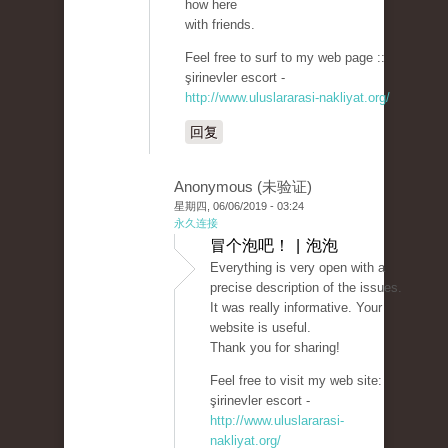
how here
with friends.
Feel free to surf to my web page ::
şirinevler escort -
http://www.uluslararasi-nakliyat.org/
回复
Anonymous (未验证)
星期四, 06/06/2019 - 03:24
永久连接
冒个泡吧！ | 泡泡
Everything is very open with a
precise description of the issues.
It was really informative. Your
website is useful.
Thank you for sharing!
Feel free to visit my web site:
şirinevler escort -
http://www.uluslararasi-
nakliyat.org/