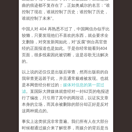
曲的痕迹都不复存在了，正如奥威尔的名言：“谁
控制了现在，谁就控制了历史；谁控制了历史，
谁就控制了未来”。
中国人对 404 再熟悉不过了，中国网信办似乎比
较懒，只要发现他们不喜欢的东西，就会要求全
文删除，对突发新闻如此，对“反腐”倒台高官曾
经的正面报道也是如此。于是你经常能看到404
页面，
很多线索因此被切断，这是谷歌无法解决
的。
以上说的还仅仅是出版后审查，然而
出版前的自
我审查更远甚于此，并且通常极难被发现。
也就
是本网曾经分析过的：
媒体对信息的第一层过
滤
。某国际大牌媒体就曾经对一封62页的电报进
行了编改，只引用了其中的两段话，以证实文章
本身的立场，而其余被删除的部分却正好是反对
这两种观点的。
事实上这类状况非常普遍。我们所有人在大部分
时候都通过媒介来了解世界，而媒介的背后是当