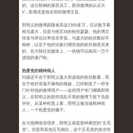
的。这位鞍钢的基层员工，新浪微博的认证大
V，歌颂党是他全部的微博主旨。
郭明义的微博跟随者高达2300多万，仅从数字看
相当庞大，但是与他互动的粉丝寥寥。他的博文
转发与评论比率也非常低，与庞大的粉丝数好不
相称，以至于他的论敌们嘲笑他的粉丝都是买来
的。在大陆社交媒体上，一块钱可以购买一万个
虚假的僵尸粉。
热爱党的精神病人
问题还不在于郭明义庞大而虚假的粉丝数量，而
在于他对党毫不掩饰的颂扬，已经制造了一些专
门针对他的微博用户——这些用户专门嘲讽郭明
义，在郭明义的那些混乱不堪的微博下留下负面
评价。从某种程度上看，郭明义被当做精神病
人，一个热爱党的傻子。
在大陆网络语境里，郭明义就是那种典型的“五毛
党”。但是和其他五毛相比，这个五毛党的攻击性