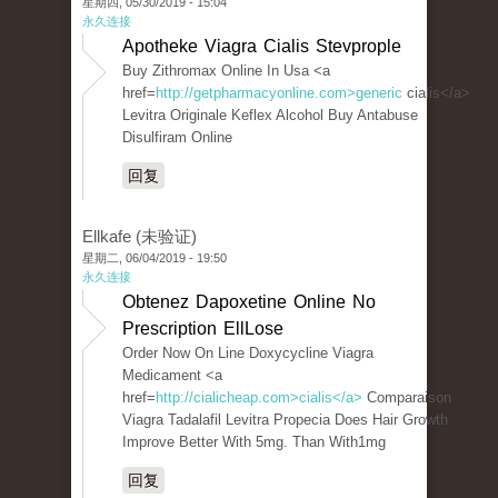
星期四, 05/30/2019 - 15:04
永久连接
Apotheke Viagra Cialis Stevprople
Buy Zithromax Online In Usa <a
href=
http://getpharmacyonline.com>generic
cialis</a>
Levitra Originale Keflex Alcohol Buy Antabuse
Disulfiram Online
回复
Ellkafe (未验证)
星期二, 06/04/2019 - 19:50
永久连接
Obtenez Dapoxetine Online No
Prescription EllLose
Order Now On Line Doxycycline Viagra
Medicament <a
href=
http://cialicheap.com>cialis</a>
Comparaison
Viagra Tadalafil Levitra Propecia Does Hair Growth
Improve Better With 5mg. Than With1mg
回复