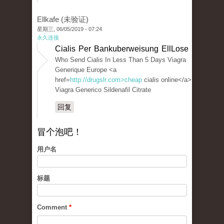
Ellkafe (未验证)
星期三, 06/05/2019 - 07:24
永久连接
Cialis Per Bankuberweisung EllLose
Who Send Cialis In Less Than 5 Days Viagra
Generique Europe <a
href=
http://drugslr.com>cheap
cialis online</a>
Viagra Generico Sildenafil Citrate
回复
冒个泡吧！
用户名
标题
Comment
*