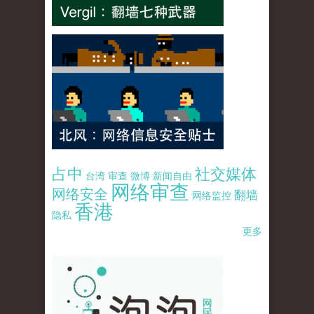
占中
社交媒体
台湾
审查
微博
新闻自由
网络审查
网络安全
翻墙
网络监控
香港
隐私
更多
pao-pao-banner-mirror-site-120814.jpg