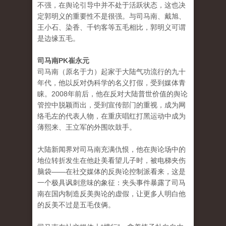
不强，在舆论引导中并不处于活跃状态，这也决
定郭明义的重要性不是很强。与司马南、戴旭、
王小石、染香、千钧客等五毛相比，郭明义可谓
是边缘五毛。
司马南PK崔永元
司马南（原名于力）起家于大陆气功流行的九十
年代，他以反对伪科学的名义打假，受到媒体青
睐。2008年前后，他在反对大陆普世价值的舆论
管控中脱颖而出，受到宣传部门的重视，成为网
络毛左的代表人物，在重庆唱红打黑运动中成为
薄熙来、王立军的外围吹鼓手。
大陆新闻界对司马南充满仇恨，他在舆论场中的
地位转折发生在他赴美看望儿子时，被电梯夹伤
脑袋——在社交媒体的反舆论控制派看来，这是
一个极具讽刺意味的象征：夹头事件暴露了司马
南在国内制造反美舆论的虚假，让更多人明白他
的反美不过是五毛伎俩。