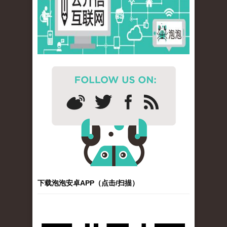
下载泡泡安卓APP（点击/扫描）