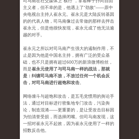
司马南在社交媒体上“横行”，拿着棒子扑向自由
主义者，但不幸的是，他遇上了“劲敌”——原中
央电视台主持人崔永元。崔永元是大陆反转基因
的的代表人物，司马南像过去常做的那样去抨击
崔永元，但是他很快发现，崔永元成了他无法逾
越的对手。
崔永元之所以对司马南产生强大的遏制作用，不
止是因为他是中国名主持，拥有广泛的受众基
础，也不只是拥有超过600万的新浪微博粉丝，
而是
崔永元使用了与司马南一样的战法，那就
是：纠缠司马南不放，不放过任何一个机会反
击，对司马南进行超饱和攻击
。
网络缠斗与超饱和攻击，是五毛党惯用的舆论手
法，通过对目标进行密集地专门攻击，污染舆
论，制造混淆——更重要的，是让受攻击目标因
为怕清誉受损，而选择闭嘴。但司马南发现，这
一招对崔永元不起效，因为崔永元使用了一样的
招数反击他。