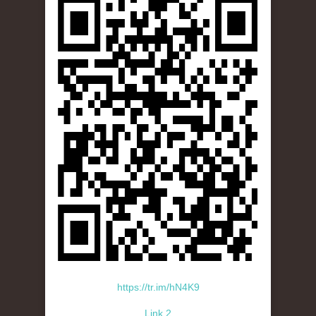
https://tr.im/hN4K9
Link 2