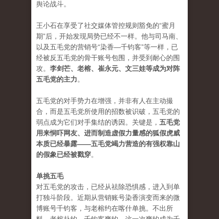
舆论战斗。
王小石在享受了社交媒体管控规则豁免的“蜜月
期”后，开始发现局势已经不一样。他与司马南、
以及五毛党的营销号“染香—千钧客”等一样，已
经被反五毛党的骨干账号包围，并受到耐心的围
攻。
李剑芒、老榕、崔永元、文三娃等成为对阵
五毛党的主力
。
五毛党的对手势力在增强，并非有人在主动撮
合，而是五毛党所使用的招数被识破，五毛党的
弱点成为它们对手集结的诱因。关键是，
五毛党
用来恫吓网友、进而制造虚假力量感的狐假虎威
本质已经暴露——五毛党竭力营造的有强权靠山
的假象已经被戳穿
。
单挑五毛
对五毛党的攻击，已经从祛除恐惧感，进入到单
打独斗阶段。近期从营销账号染香演变而来的微
博账号千钧客，与老榕约在喀什单挑。不出所