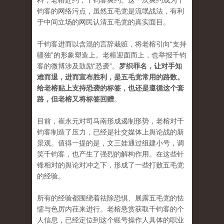
料，老榕赴约，千钧客爽约。这一次爽约成为千
钧客的网络污点，虽然五毛党是流氓战法，有利
于中间立场的网民认清五毛党的真实面目。
千钧客进而以含混的言辞栽赃，将老榕引向“支持
疆独”的形象塑造上。老榕迎面而上，也举报千钧
客的微博涉及鼓励“恐袭”。
罗织罪名，让对手知
难而退，进而宣布胜利，是五毛党常用的路数。
给老榕贴上支持恐袭的标签，也还是遵循这个套
路，但老榕又将标签回赠
。
目前，崔永元对司马南形成遏制形势，老榕对千
钧客制造了压力，已经是社交媒体上舆论战的新
景观。值得一提的是，文三娃通过组建小号，调
笑千钧客，也产生了强烈的解构作用。在这些针
锋相对的舆论对冲之下，形成了一些打败五毛党
的经验。
所有的经验都围绕着祛除恐惧、展露五毛党的怯
懦与色厉内荏来进行。老榕悬赏获取千钧客的个
人信息，已经定位到这个账号操作人具体的职业