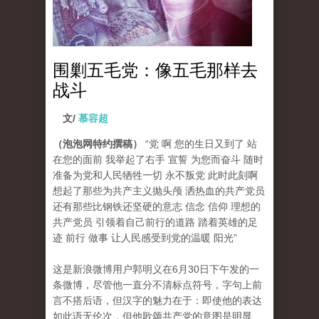
围剿五毛党：像五毛那样去
战斗
文/
慕容超
（泡泡网特约撰稿）
“党 啊 您的生日又到了 站
在您的面前 我举起了右手 宣誓 为您而奋斗 随时
准备为党和人民牺牲一切 永不叛党 此时此刻啊
想起了那些为共产主义抛头颅 洒热血的共产党员
还有那些比钢铁还坚硬的意志 信念 信仰 理想的
共产党员 引领着自己前行的道路 踏着英雄的足
迹 前行 做事 让人民感受到党的温暖 阳光”
这是新浪微博用户郭明义在6月30日下午发的一
条微博，尽管他一直分不清标点符号，字句上前
言不搭后语，但汉字的魅力在于：即使他的表达
如此语无伦次，但他歌颂共产党的意图是明显