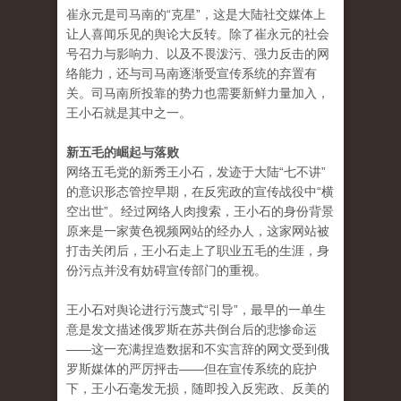
崔永元是司马南的“克星”，这是大陆社交媒体上
让人喜闻乐见的舆论大反转。除了崔永元的社会
号召力与影响力、以及不畏泼污、强力反击的网
络能力，还与司马南逐渐受宣传系统的弃置有
关。司马南所投靠的势力也需要新鲜力量加入，
王小石就是其中之一。
新五毛的崛起与落败
网络五毛党的新秀王小石，发迹于大陆“七不讲”
的意识形态管控早期，在反宪政的宣传战役中“横
空出世”。经过网络人肉搜索，王小石的身份背景
原来是一家黄色视频网站的经办人，这家网站被
打击关闭后，王小石走上了职业五毛的生涯，身
份污点并没有妨碍宣传部门的重视。
王小石对舆论进行污蔑式“引导”，最早的一单生
意是发文描述俄罗斯在苏共倒台后的悲惨命运
——这一充满捏造数据和不实言辞的网文受到俄
罗斯媒体的严厉抨击——但在宣传系统的庇护
下，王小石毫发无损，随即投入反宪政、反美的