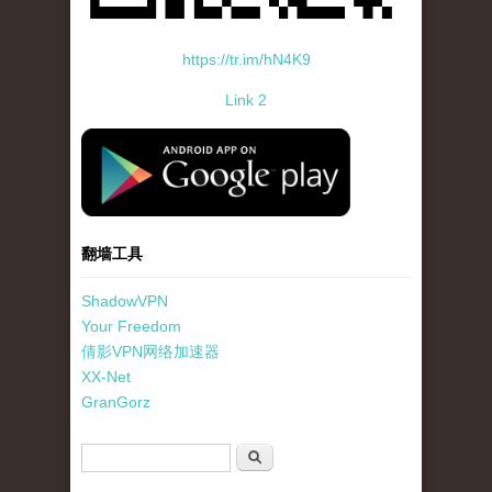
https://tr.im/hN4K9
Link 2
standard-icon-googleplay-app-store.png
翻墙工具
ShadowVPN
Your Freedom
倩影VPN网络加速器
XX-Net
GranGorz
搜索表单
搜索