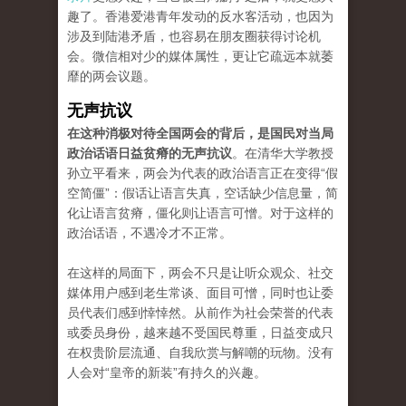
趣了。香港爱港青年发动的反水客活动，也因为
涉及到陆港矛盾，也容易在朋友圈获得讨论机
会。微信相对少的媒体属性，更让它疏远本就萎
靡的两会议题。
无声抗议
在这种消极对待全国两会的背后，是国民对当局
政治话语日益贫瘠的无声抗议
。在清华大学教授
孙立平看来，两会为代表的政治语言正在变得“假
空简僵”：假话让语言失真，空话缺少信息量，简
化让语言贫瘠，僵化则让语言可憎。对于这样的
政治话语，不遇冷才不正常。
在这样的局面下，两会不只是让听众观众、社交
媒体用户感到老生常谈、面目可憎，同时也让委
员代表们感到悻悻然。从前作为社会荣誉的代表
或委员身份，越来越不受国民尊重，日益变成只
在权贵阶层流通、自我欣赏与解嘲的玩物。没有
人会对“皇帝的新装”有持久的兴趣。