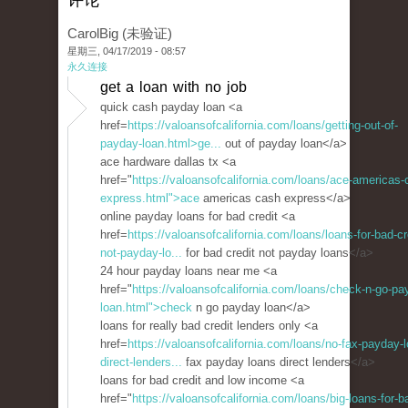
评论
CarolBig (未验证)
星期三, 04/17/2019 - 08:57
永久连接
get a loan with no job
quick cash payday loan <a
href=
https://valoansofcalifornia.com/loans/getting-out-of-
payday-loan.html>ge...
out of payday loan</a>
ace hardware dallas tx <a
href="
https://valoansofcalifornia.com/loans/ace-americas-
express.html">ace
americas cash express</a>
online payday loans for bad credit <a
href=
https://valoansofcalifornia.com/loans/loans-for-bad-cr
not-payday-lo...
for bad credit not payday loans</a>
24 hour payday loans near me <a
href="
https://valoansofcalifornia.com/loans/check-n-go-pa
loan.html">check
n go payday loan</a>
loans for really bad credit lenders only <a
href=
https://valoansofcalifornia.com/loans/no-fax-payday-
direct-lenders...
fax payday loans direct lenders</a>
loans for bad credit and low income <a
href="
https://valoansofcalifornia.com/loans/big-loans-for-b