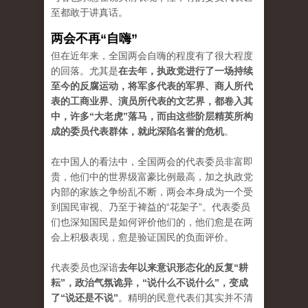
至都敢于讲真话。
两会不再“自嗨”
但在近年来，全国两会自嗨的程度有了很大程度
的回落。尤其是
在去年，执政党进行了一场持续
至今的反腐运动，将军多代表的军界、商人所代
表的工商业界、演员所代表的文艺界，都卷入其
中，许多“大老虎”落马，而由这些阶层精英所构
成的委员代表群体，就此深陷名誉的危机
。
在中国人的看法中，全国两会的代表委员非富即
贵，他们中的世界级富豪比例最高，加之执政党
内部的家族之争纷乱不断，两会本身成为一个受
到国民审视、乃至于裨益的“花架子”。代表委员
们也深知国民是如何评价他们的，他们愈是在两
会上积极表现，愈是验证国民的负面评价。
代表委员也深谙
去年以来意识形态化的反复“耕
耘”，政治气氛诡异，“说什么不说什么”，变成
了“说还是不说”
。精明的民意代表们其实并不清