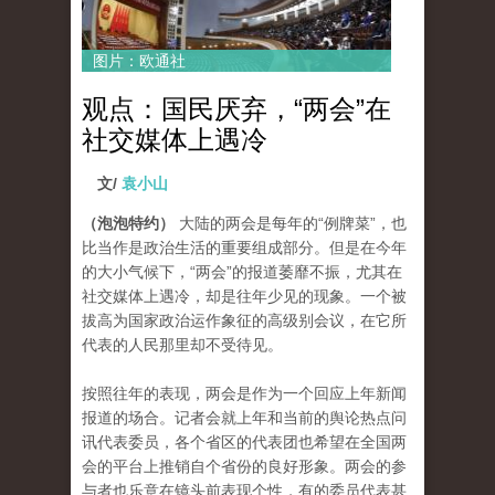
图片：欧通社
观点：国民厌弃，“两会”在
社交媒体上遇冷
文/
袁小山
（泡泡特约）
大陆的两会是每年的“例牌菜”，也
比当作是政治生活的重要组成部分。但是在今年
的大小气候下，“两会”的报道萎靡不振，尤其在
社交媒体上遇冷，却是往年少见的现象。一个被
拔高为国家政治运作象征的高级别会议，在它所
代表的人民那里却不受待见。
按照往年的表现，两会是作为一个回应上年新闻
报道的场合。记者会就上年和当前的舆论热点问
讯代表委员，各个省区的代表团也希望在全国两
会的平台上推销自个省份的良好形象。两会的参
与者也乐意在镜头前表现个性，有的委员代表甚