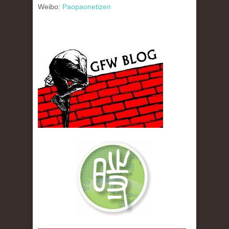
Weibo:
Paopaonetizen
gfw_blog_small.jpg