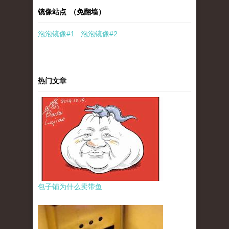
镜像站点 （免翻墙）
泡泡
镜像
#1
泡泡
镜像#2
热门文章
包子铺为什么卖带鱼