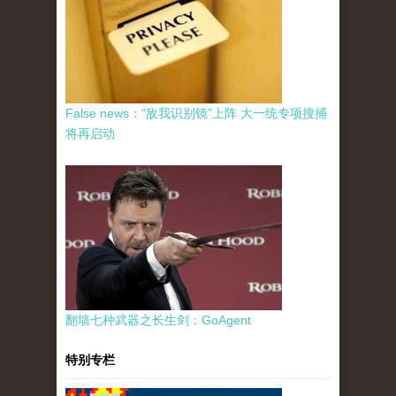
False news：“敌我识别镜”上阵 大一统专项搜捕
将再启动
翻墙七种武器之长生剑：GoAgent
特别专栏