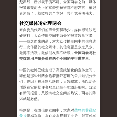
楚界线，所以就干脆不讲。全国两会之前，媒体
报道东莞两会上的富豪委员谁都不想发言，被记
者逼急了，就歌颂共产党好，共产党英明伟大。
社交媒体冷处理两会
来自委员代表们的声音变得稀少，媒体报道缺乏
硬材料，大众传播空间中两会的报道数量下降
——随之而来的是，对大众传播空间中的信息进
行二次传播的社交媒体，其信息更是少之又少。
微博不活跃，微信朋友圈不转载，
全国两会与社
交媒体用户像是处在两个不同的平行世界里
。
中国的微博已经变成了高度政治化的宣传空间，
即使是那些对两会抱着批评态度的公共知识分子
们，也因为被压制活跃度，人数骤减，所以两会
话题在它的批评者那里已经不能激起影响。既没
有新闻报道，又没有社交空间的热议，两会的降
温就是必然。
特别是，在微信朋友圈中，大家对
柴静的雾霾纪
录片
更感兴趣，当它被当局删了之后，就更感兴