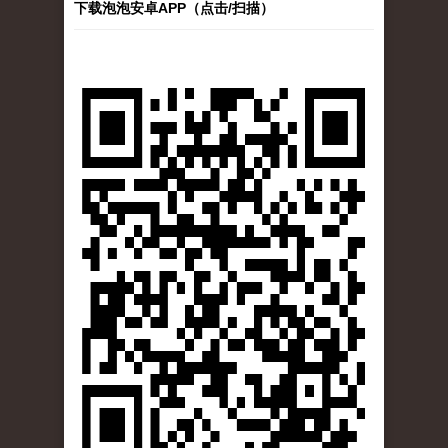
下载泡泡安卓APP（点击/扫描）