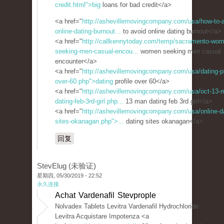
credit.html">big
loans for bad credit</a>
<a href="
http://ashevillemovingcompany.com/usa/how-to-a
online-dating-burnout...
to avoid online dating burnout</a>
<a href="
http://callkennytoday.com/temp/sacramento-wo
seeking-men-casual-encou...
women seeking men casual
encounter</a>
<a href="
http://ashevillemovingcompany.com/usa/dating-pr
over-60.php">dating
profile over 60</a>
<a href="
http://ashevillemovingcompany.com/usa/oct-13-
dating-feb-3rd-girl.php...
13 man dating feb 3rd girl</a>
<a href="
http://ashevillemovingcompany.com/usa/online-da
sites-okanagan.php">...
dating sites okanagan</a>
回复
StevElug (未验证)
星期四, 05/30/2019 - 22:52
永久连接
Achat Vardenafil Stevprople
Nolvadex Tablets Levitra Vardenafil Hydrochloride
Levitra Acquistare Impotenza <a