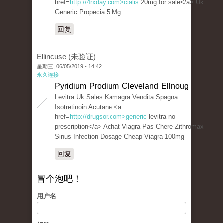
href=
http://4rxday.com>cialis
20mg for sale</a> Uk
Generic Propecia 5 Mg
回复
Ellincuse (未验证)
星期三, 06/05/2019 - 14:42
永久连接
Pyridium Prodium Cleveland Ellnoug
Levitra Uk Sales Kamagra Vendita Spagna
Isotretinoin Acutane <a
href=
http://drugsor.com>generic
levitra no
prescription</a> Achat Viagra Pas Chere Zithromax
Sinus Infection Dosage Cheap Viagra 100mg
回复
冒个泡吧！
用户名