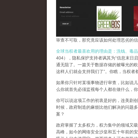
审查不可取，那究竟应该如何处理恶劣的信
全球当权者最喜欢用的理由是：洗钱、毒品
404），隐私保护支持者讽其为“信息末日
通无阻了。一篇关于数据存储的被曝光的欧
这样人们就会支持我们了”。你瞧，当权者
如果你只针对某项事物进行审查，比如说儿
么你就首先必须监视每个人都在做什么，你
你可以说这项工作的初衷是好的，连美剧创
时候，政府制造的麻烦比他们解决的问题多
案？
政府掌握了太多权力，权力集中的领域又吸
高峰，
如今的网络安全沙皇和五十年前的安