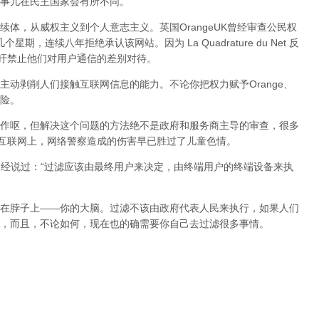
事儿在民主国家会有所不同。
体，从威权主义到个人意志主义。英国OrangeUK曾经审查公民权
星期，连续八年拒绝承认该网站。因为 La Quadrature du Net 反
呼吁禁止他们对用户通信的差别对待。
动剥削人们接触互联网信息的能力。不论你把权力赋予Orange、
险。
作呕，但
解决这个问题的方法绝不是政府和服务商主导的审查，很多
在互联网上，网络警察造成的伤害早已胜过了儿童色情。
曾经说过：“过滤应该由最终用户来决定，由终端用户的终端设备来执
在脖子上——你的大脑。过滤不该由政府代表人民来执行，如果人们
，而且，不论如何，现在也的确需要你自己去过滤很多事情。