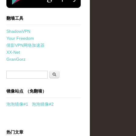
翻墙工具
ShadowVPN
Your Freedom
倩影VPN网络加速器
XX-Net
GranGorz
搜索表单
搜索
镜像站点 （免翻墙）
泡泡
镜像
#1
泡泡
镜像#2
热门文章