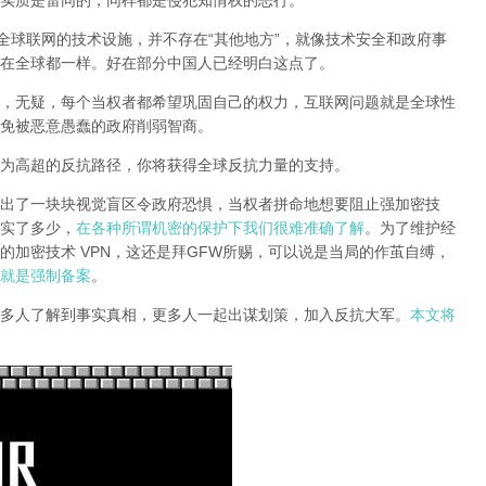
实质是雷同的，同样都是侵犯知情权的恶行。
全球联网的技术设施，并不存在“其他地方”，就像技术安全和政府事
在全球都一样。好在部分中国人已经明白这点了。
，无疑，每个当权者都希望巩固自己的权力，互联网问题就是全球性
免被恶意愚蠢的政府削弱智商
。
为高超的反抗路径，你将获得全球反抗力量的支持。
出了一块块视觉盲区令政府恐惧，当权者拼命地想要阻止强加密技
实了多少，
在各种所谓机密的保护下我们很难准确了解
。为了维护经
的加密技术 VPN，这还是拜GFW所赐，可以说是当局的作茧自缚，
就是强制备案
。
多人了解到事实真相，更多人一起出谋划策，加入反抗大军。
本文将