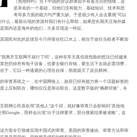
（泡泡特约）
当下中国的异议群体似乎有着充分的情绪，这
是革命的一个基础，但他们没有能力，基础知识、技术和思
考等多方面的能力均严重欠缺。于是很少有人会去重视“可以
些什么，最新出现的资源对我们有什么帮助，如果您长期关注海外媒
是国内还是海外的他们，大多呈现这一特征。
其国民对此的反馈至今只停留在吐口水上，相当于放任当权者不断加
，“我离开互联网不就行了吗”，这种非常天真也很危险的想法已经越来
算您扔掉所有电子设备，也要去银行存钱，要生活下去就必需消费，
在于，它以一种逃避的心理在自保，彻底熄灭了反抗精神。
的审查系统之一，在中国网络上，政府已经有能力将一个话题标签的
度上压制联合
，哪怕仅仅是舆论联合。这是数字版的“枫桥经验”，令
互联网公民喜欢用“其他人”这个词，就好像审查只会影响到“其他地
用Google，照样会出现“出于法律要求，部分搜索结果被省略”，这
这方面令它很难实现中国式的审查。美国的审查缘由、审查方法和审