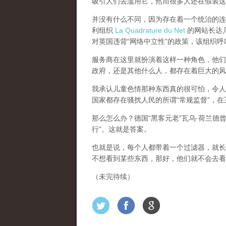
吸引人们去滥用它，然而很多人还在假装这
并没有什么不同，因为存在着一个统治的连续
利组织
La Quadrature du Net
的网站长达几个
对英国违背“网络中立性”的政策，该组织
服务商在这里就扮演着这样一种角色，他们主
政府，还是其他什么人，都存在着巨大的风
我承认儿童色情那种东西真的很可怕，令人
国家都存在骚扰人民的所谓“常规监督”，
那么怎么办？德国“黑客元老”瓦乌·荷兰德
行”。这就是答案。
也就是说，每个人都带着一个过滤器，就长
不想看到某些东西，那好，他们就不会去看
（未完待续）