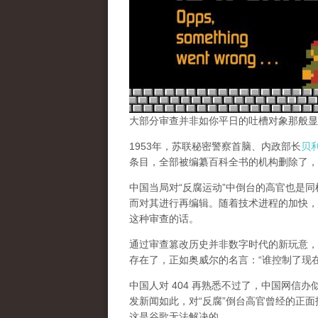
大部分审查并非如你平日的吐槽对象那般显
1953年，苏联秘密警察首脑、内政部长
贝
条目，全部被编纂百科全书的机构删除了，
中国当局对“反腐运动”中倒台的高官也是
而对其进行再编辑。随着技术进程的加快，
这种审查的话。
通过审查篡改历史并非数字时代的新玩意，
存在了，正如奥威尔的名言：“谁控制了现
中国人对 404 再熟悉不过了，中国网信
发新闻如此，对“反腐”倒台高官曾经的正面
这是谷歌无法解决的。