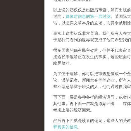
以上说的还仅仅是出版后审查，然而
出版前
过的：
媒体对信息的第一层过滤
。某国际大
话，以证实文章本身的立场，而其余被删除
事实上这类状况非常普遍。我们所有人在大
于是我们看到的世界就变成了他们希望我们
很多国家的确有民主架构，但并不代表审查
接途径来混淆正在发生的事实，这些层面可
绞尽脑汁。
为了便于理解，你可以把审查想像成一个金
讼、谋杀记者、新闻禁令等等这些，所有人
些不愿意暴露于塔尖的人，他们通过自我审
再下面一层是各种各样的经济诱导，或者叫
其他事。再下面一层就是原始经济——媒体
考虑上层的经济因素。
然后再下面就是读者的偏见，这些人的受教
释真实的信息
。