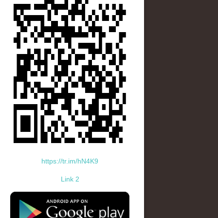
https://tr.im/hN4K9
Link 2
standard-icon-googleplay-app-store.png