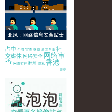
占中
社
台湾
审查
微博
新闻自由
网络审
交媒体
网络安全
查
香港
翻墙
网络监控
隐私
更多
pao-pao-banner-mirror-site-120814.jpg