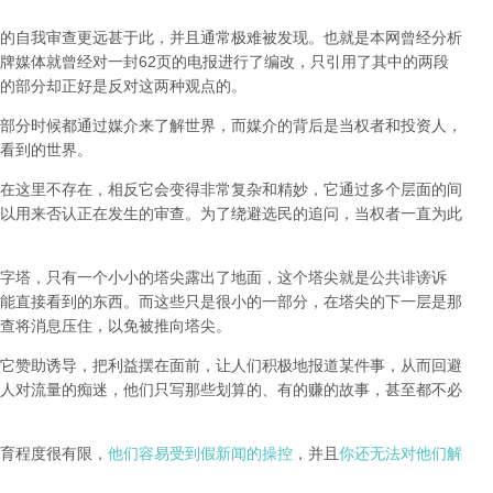
的自我审查更远甚于此，并且通常极难被发现。
也就是本网曾经分析
牌媒体就曾经对一封62页的电报进行了编改，只引用了其中的两段
的部分却正好是反对这两种观点的。
部分时候都通过媒介来了解世界，而媒介的背后是当权者和投资人，
看到的世界。
在这里不存在，相反它会变得非常复杂和精妙，它通过多个层面的间
以用来否认正在发生的审查。为了绕避选民的追问，当权者一直为此
字塔，只有一个小小的塔尖露出了地面，这个塔尖就是公共诽谤诉
能直接看到的东西。而这些只是很小的一部分，在塔尖的下一层是那
查将消息压住，以免被推向塔尖。
它赞助诱导，把利益摆在面前，让人们积极地报道某件事，从而回避
人对流量的痴迷，他们只写那些划算的、有的赚的故事，甚至都不必
育程度很有限，
他们容易受到假新闻的操控
，并且
你还无法对他们解