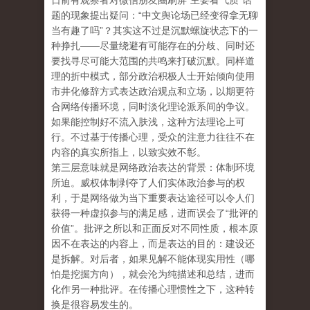
日前有观察者对微信朋友圈刷屏“主要看气质”话
题的现象提出疑问：“中文舆论场已经变得拿无聊
当有趣了吗”？其实这不过是沉默螺旋状态下的一
种挣扎——尽量绕避有可能存在的分歧、同时还
要找寻尽可能大范围的共鸣来打破沉默。同样道
理的折中模式，部分政治积极人士开始倾向使用
市井化修辞方式表达政治观点和立场，以期更符
合网络传播环境，同时淡化理论派系间的争议。
如果能控制好不流入肤浅，这种方法理论上可
行。不过基于传播心理，受众的注意力往往不在
内容的真实所指上，以致实效不彰。
第三层意味就是网络政治表达的背景：体制环境
所迫。威权体制剥夺了人们实体政治参与的权
利，于是网络做为当下重要表达途径可以令人们
获得一种虚拟参与的满足感，进而误会了“批评的
价值”。批评之所以和正面反对不同性质，根本原
因不在表达的内容上，而是表达的目的：建设还
是拆解。对后者，如果见解不能体现实用性（哪
怕是挖掘方向），就会沦为纯描述和总结，进而
化作另一种批评。在传播心理惯性之下，这种转
换是很容易发生的。