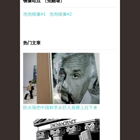
镜像站点 （免翻墙）
泡泡
镜像
#1
泡泡
镜像#2
热门文章
防火墙把中国科学从巨人肩膀上拉下来