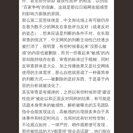
许、甚至部分鼓励“建设性批评”的程度，以伪造
“百家争鸣”的假象。这就是那位日籍网友能感受
到影响力膨胀的原因。
那么第二层意味便是，中文舆论场上有可能仍存
在着为数不少的网友在拿批评当反对（或者反对
的姿态），想来应该是判断的条件不对。在长期
审查的情况下，中文网民的判断主动性已经逐步
被打消了，很明显，有些时候看起来“没那么敏
感”的内容也被删除，而另一些看起来“敏感”的内
容却能持续存在着，审查的标准过于模糊，同时
反审查群体是大众、加之传播效果又是社交网络
使用的主体需求，那么自然就形成了一种最简单
的判断方式——被删除的是好东西。于是基于内
容的分析就被淡化了。
其实审查是有规律的，之所以有些时候所谓“建设
性批评”被处以和正面反对同样的结果，有可能是
话题本身带来的敏感性。解析被曝光的五毛团队
指令会能发现这点，高敏感的出现很多来自于具
体事件和特定时间点，当局对此有针对性管制，
不论观点如何，一律严控。稍作观察便可发现，
那些被统战的大V都显得“很会选话题”，他们能在