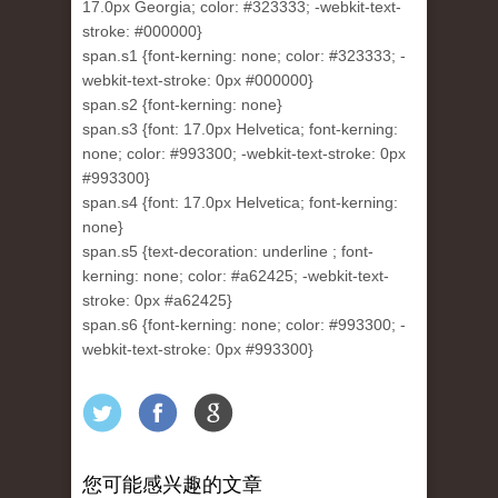
17.0px Georgia; color: #323333; -webkit-text-
stroke: #000000}
span.s1 {font-kerning: none; color: #323333; -
webkit-text-stroke: 0px #000000}
span.s2 {font-kerning: none}
span.s3 {font: 17.0px Helvetica; font-kerning:
none; color: #993300; -webkit-text-stroke: 0px
#993300}
span.s4 {font: 17.0px Helvetica; font-kerning:
none}
span.s5 {text-decoration: underline ; font-
kerning: none; color: #a62425; -webkit-text-
stroke: 0px #a62425}
span.s6 {font-kerning: none; color: #993300; -
webkit-text-stroke: 0px #993300}
您可能感兴趣的文章