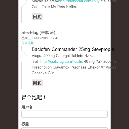
Maxalt <a href=
http://brandcial.com>buy
cialis</a>
Can I Take My Pets Keflex
回复
StevElug (未验证)
星期三, 06/05/2019 - 17:41
永久连接
Baclofen Commander 25mg Stevprople
Viagra 400mg Cafergot Tablets Nz <a
href=
http://cialiviag.com>cialis
40 mg</a> 2050 No
Prescription Clavamox Purchase Effexor Xr Viagra
Generika Gut
回复
冒个泡吧！
用户名
标题