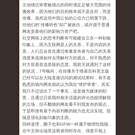
主动绕过审查敏感点的同时满足足够大范围的传
播效果，因为他们的目的根本就不是反对，而是
传播。虽然这些中国公知的公信力已明显下跌，
但他们的“传播特色”却广被效仿，或许源于普通
网友羡慕他们的影响力资产吧。
社交网络上的思考判断有可能建会立在一种刻板
印象上，因为互联网是人的关系，不是内容的关
系，人们总会首先通过衡量发布者与自己的关系
强度来选择如何去理解对方的观点，对不熟悉的
对方容易首选质疑的态度。我前天就遇到了这样
的状况，7号晚间，在传播关于维基百科英文版
已经可以在大陆直接访问的测试结果时，有不甚
熟悉的墙内网友就此认为我在“维护审查”。其实
我只不过说出了一个事实，这是做为媒体的职
责，且通过日前我对相关话题的评论也能理解我
的立场，但不翻墙的网友看不到我发布的观点，
于是即便有基于内容判断的能力也无法实现。阻
隔是强化刻板印象的主因。
同样道理，圈子也和GFW一样属于物理性阻隔，
在中文舆论场里这两者同时存在、强度不相上