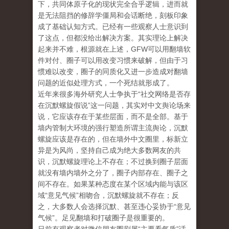
下，共同体原子化的现状完全合乎逻辑，进而就
是无法阻挡的修辞学僵局和会话断绝，刻板印象
成了基础认知方式。已经有一些观察人士意识到
了这点，但都没给出解决方案。其实理论上解决
起来并不难，根源就在上述，GFW可以用翻墙软
件对付、圈子可以用改变习惯来破解，但由于习
惯难以改变，圈子的同质化又进一步造成对翻墙
问题的近似处理方式，一个死结就形成了。
近年来很多海外研究人士争执于“社交网络是否存
在沉默螺旋假说”这一问题，其实对中文舆论场来
说，它应该存在于某些层面，而不是全部。基于
墙内管制大环境的强行塑造所谓主流舆论，沉默
螺旋应该是存在的，但在墙外中文圈里，标新立
异是为风尚，坚持自己成为绝大多数网友的共
识，沉默螺旋理论上不存在；不过换到圈子层面
就没有墙内墙外之分了，圈子内部存在、圈子之
间不存在。如果某种态度在某个区域内能与该区
域“意见气候”相吻合，沉默螺旋就不存在；反
之，大多数人会选择沉默、甚至违心妥协于“意见
气候”。足见翻墙和打破圈子是很重要的。