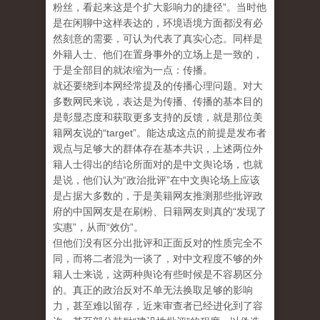
粉丝，看起来这是个扩大影响力的捷径”。当时他
是在闲聊中这样表达的，环境语境方面都没有必
然刻意的需要，可认为代表了真实心态。同样是
外籍人士、他们在置身事外的立场上是一致的，
于是全部目的就浓缩为一点：传播。
就还要绕到本网经常提及的传播心理问题。对大
多数网民来说，表达是为传播、传播的基本目的
是彰显态度和获取更多支持的反馈，就是那位美
籍网友说的“target”。能达成这点的前提是发布者
观点与足够大的群体存在基本共识，上述两位外
籍人士得出的结论所面对的是中文舆论场，也就
是说，他们认为“政治批评”在中文舆论场上应该
是占据大多数的，于是美籍网友推测那些批评政
府的中国网友是在刷粉、日籍网友则真的“发现了
实惠”，从而“效仿”。
但他们没有区分出批评和正面反对的性质完全不
同，而将二者混为一谈了，对中文程度不够的外
籍人士来说，这两种舆论有些时候是不容易区分
的。真正的政治反对不单无法换取足够的影响
力，甚至难以留存，近来审查者已经进化到了容