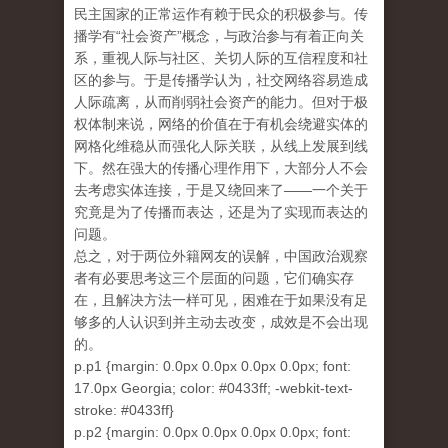
民主国家的正常运作有赖于民众的积极参与。传
播学有“社会资产”概念，与政治参与有着正向关
系，重视人际与社区、关切人际的互信程度和社
区的参与。于是传播学认为，社交网络容易造成
人际疏离，从而削弱社会资产的能力。但对于极
权体制来说，网络的价值在于有机会绕避实体的
网格化维稳从而强化人际关联，从线上发展到线
下。然在强大的传播心理作用下，大部分人不会
去考虑实体连接，于是又绕回来了——一个关于
究竟是为了传播而表达，还是为了实现而表达的
问题。
总之，对于两位外籍网友的误解，中国政治观察
者有必要思考这三个层面的问题，它们确实存
在，且解决方法一样可见，困难在于如果没有足
够多的人认识到并主动去改变，成效是不会出现
的。
p.p1 {margin: 0.0px 0.0px 0.0px 0.0px; font:
17.0px Georgia; color: #0433ff; -webkit-text-
stroke: #0433ff}
p.p2 {margin: 0.0px 0.0px 0.0px 0.0px; font: