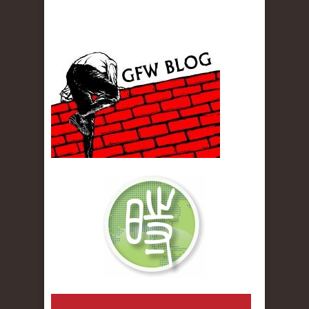
gfw_blog_small.jpg
qiwenlu_logo.jpg