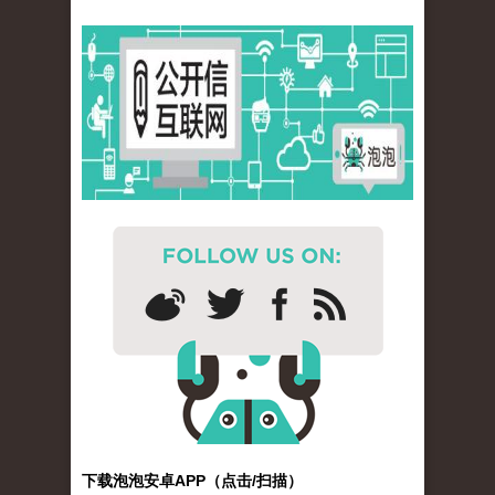
下载泡泡安卓APP（点击/扫描）