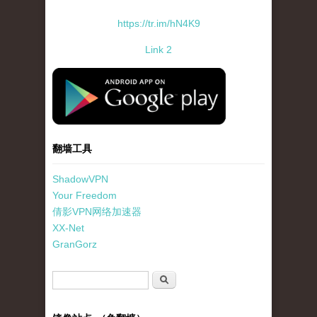
https://tr.im/hN4K9
Link 2
standard-icon-googleplay-app-store.png
翻墙工具
ShadowVPN
Your Freedom
倩影VPN网络加速器
XX-Net
GranGorz
搜索表单
搜索