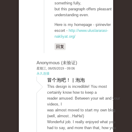
something fully,
but this paragraph offers pleasant
understanding even.
Here is my homepage - şirinevler
escort -
http://www.uluslararasi-
nakliyat.org/
回复
Anonymous (未验证)
星期三, 06/05/2019 - 09:06
永久连接
冒个泡吧！ | 泡泡
This design is incredible! You most
certainly know how to keep a
reader amused. Between your wit and your
videos, I
was almost moved to start my own blog
(well, almost...HaHa!)
Wonderful job. I really enjoyed what you
had to say, and more than that, how you