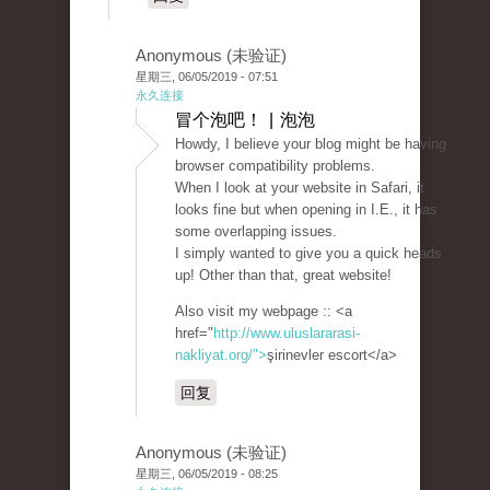
Anonymous (未验证)
星期三, 06/05/2019 - 07:51
永久连接
冒个泡吧！ | 泡泡
Howdy, I believe your blog might be having
browser compatibility problems.
When I look at your website in Safari, it
looks fine but when opening in I.E., it has
some overlapping issues.
I simply wanted to give you a quick heads
up! Other than that, great website!
Also visit my webpage :: <a
href="
http://www.uluslararasi-
nakliyat.org/">
şirinevler escort</a>
回复
Anonymous (未验证)
星期三, 06/05/2019 - 08:25