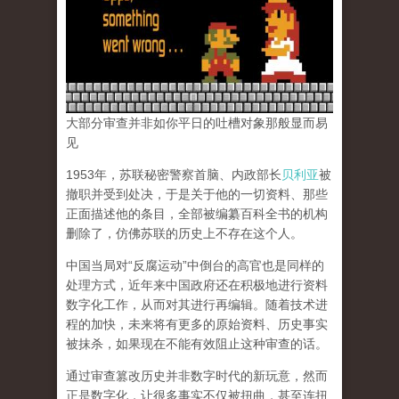
大部分审查并非如你平日的吐槽对象那般显而易
见
1953年，苏联秘密警察首脑、内政部长
贝利亚
被
撤职并受到处决，于是关于他的一切资料、那些
正面描述他的条目，全部被编纂百科全书的机构
删除了，仿佛苏联的历史上不存在这个人。
中国当局对“反腐运动”中倒台的高官也是同样的
处理方式，近年来中国政府还在积极地进行资料
数字化工作，从而对其进行再编辑。随着技术进
程的加快，未来将有更多的原始资料、历史事实
被抹杀，如果现在不能有效阻止这种审查的话。
通过审查篡改历史并非数字时代的新玩意，然而
正是数字化，让很多事实不仅被扭曲，甚至连扭