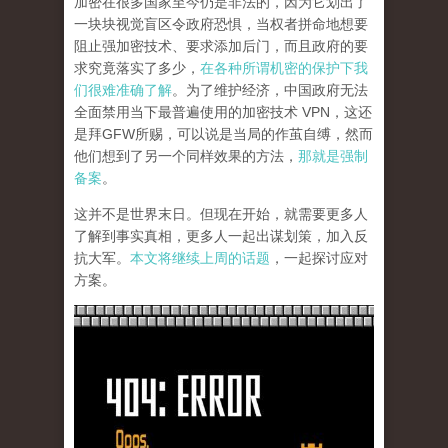
加密在很多国家至今仍是非法的，因为它划出了
一块块视觉盲区令政府恐惧，当权者拼命地想要
阻止强加密技术、要求添加后门，而且政府的要
求究竟落实了多少，
在各种所谓机密的保护下我
们很难准确了解
。为了维护经济，中国政府无法
全面禁用当下最普遍使用的加密技术 VPN，这还
是拜GFW所赐，可以说是当局的作茧自缚，然而
他们想到了另一个同样效果的方法，
那就是强制
备案
。
这并不是世界末日。但现在开始，就需要更多人
了解到事实真相，更多人一起出谋划策，加入反
抗大军。
本文将继续上周的话题
，一起探讨应对
方案。