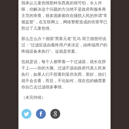
我承认儿童色情那种东西真的很可怕，令人作
呕，但
解决这个问题的方法绝不是政府和服务商
主导的审查，很多国家都存在骚扰人民的所谓“常
规监督”，在互联网上，网络警察造成的伤害早已
胜过了儿童色情。
那么怎么办？德国“黑客元老”瓦乌·荷兰德曾经说
过：“过滤应该由最终用户来决定，由终端用户的
终端设备来执行”。这就是答案。
也就是说，每个人都带着一个过滤器，就长在脖
子上——你的大脑。过滤不该由政府代表人民来
执行，如果人们不想看到某些东西，那好，他们
就不会去看，而且，不论如何，现在也的确需要
你自己去过滤很多事情。
（未完待续）