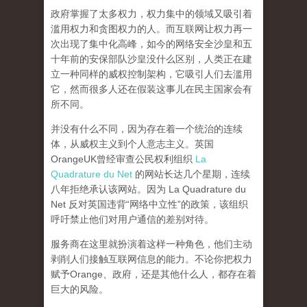
政府掌握了太多权力，权力集中的领域又吸引着
滥用权力和贪图权力的人。而互联网让权力再一
次出现了集中化高峰，
如今的网络安全沙皇和五
十年前的安保部队沙皇没什么区别，人类正在建
立一种同样的威权控制架构，它吸引人们去滥用
它，然而很多人还在假装这事儿在民主国家会有
所不同。
并没有什么不同，因为存在着一个统治的连续
体，从威权主义到个人意志主义。英国
OrangeUK曾经审查公民权利组织
La
Quadrature du Net
的网站长达几个星期，连续
八年拒绝承认该网站。因为 La Quadrature du
Net 反对英国违背“网络中立性”的政策，该组织
呼吁禁止他们对用户通信的差别对待。
服务商在这里就扮演着这样一种角色，他们主动
剥削人们接触互联网信息的能力。不论你把权力
赋予Orange、政府，还是其他什么人，都存在着
巨大的风险。