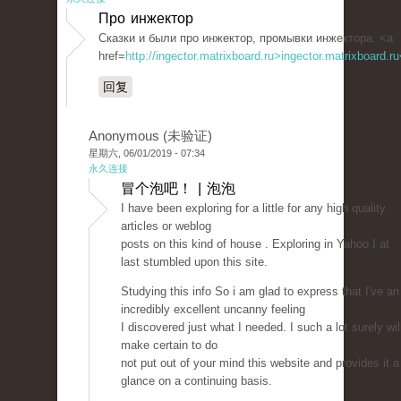
Про инжектор
Сказки и были про инжектор, промывки инжектора. <a
href=
http://ingector.matrixboard.ru>ingector.matrixboard.r
回复
Anonymous (未验证)
星期六, 06/01/2019 - 07:34
永久连接
冒个泡吧！ | 泡泡
I have been exploring for a little for any high quality
articles or weblog
posts on this kind of house . Exploring in Yahoo I at
last stumbled upon this site.
Studying this info So i am glad to express that I've an
incredibly excellent uncanny feeling
I discovered just what I needed. I such a lot surely wil
make certain to do
not put out of your mind this website and provides it a
glance on a continuing basis.