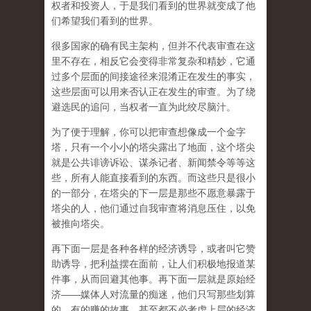
权者和投资人，于是我们看到的世界就变成了他
们希望我们看到的世界。
很多国家的确有民主架构，但并不代表审查在这
里不存在，相反它会变得非常复杂和精妙，它通
过多个层面的间接途径来混淆正在发生的事实，
这些层面可以用来否认正在发生的审查。为了绕
避选民的追问，当权者一直为此绞尽脑汁。
为了便于理解，你可以把审查想像成一个金字
塔，只有一个小小的塔尖露出了地面，这个塔尖
就是公共诽谤诉讼、谋杀记者、新闻禁令等等这
些，所有人能直接看到的东西。而这些只是很小
的一部分，在塔尖的下一层是那些不愿意暴露于
塔尖的人，他们通过自我审查将消息压住，以免
被推向塔尖。
再下面一层是各种各样的经济诱导，或者叫它赞
助诱导，把利益摆在面前，让人们积极地报道某
件事，从而回避其他事。再下面一层就是原始经
济——媒体人对流量的痴迷，他们只写那些划算
的、有的赚的故事，甚至都不必考虑上层的经济