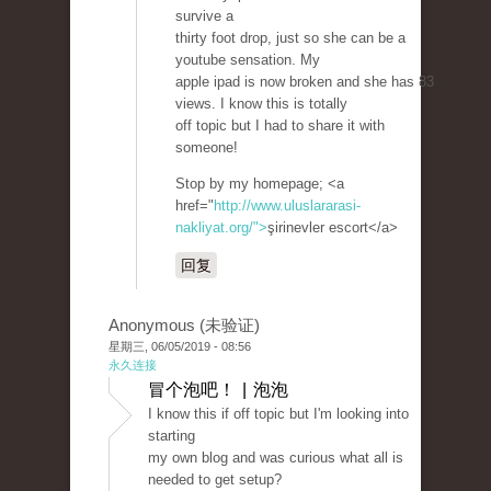
survive a
thirty foot drop, just so she can be a
youtube sensation. My
apple ipad is now broken and she has 83
views. I know this is totally
off topic but I had to share it with
someone!
Stop by my homepage; <a
href="
http://www.uluslararasi-
nakliyat.org/">
şirinevler escort</a>
回复
Anonymous (未验证)
星期三, 06/05/2019 - 08:56
永久连接
冒个泡吧！ | 泡泡
I know this if off topic but I'm looking into
starting
my own blog and was curious what all is
needed to get setup?