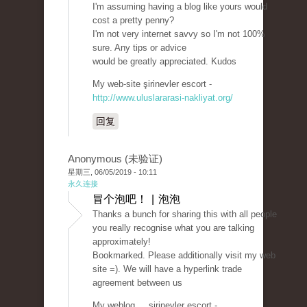
I'm assuming having a blog like yours would
cost a pretty penny?
I'm not very internet savvy so I'm not 100%
sure. Any tips or advice
would be greatly appreciated. Kudos
My web-site şirinevler escort -
http://www.uluslararasi-nakliyat.org/
回复
Anonymous (未验证)
星期三, 06/05/2019 - 10:11
永久连接
冒个泡吧！ | 泡泡
Thanks a bunch for sharing this with all people
you really recognise what you are talking
approximately!
Bookmarked. Please additionally visit my web
site =). We will have a hyperlink trade
agreement between us
My weblog ... şirinevler escort -