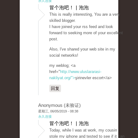
永久连接
冒个泡吧！ | 泡泡
This is really interesting, You are a very
skilled blogger.
I have joined your rss feed and look
forward to seeking more of your excellent
post.
Also, I've shared your web site in my
social networks!
my weblog; <a
href="
http://www.uluslararasi-
nakliyat.org/">
şirinevler escort</a>
回复
Anonymous (未验证)
星期三, 06/05/2019 - 08:38
永久连接
冒个泡吧！ | 泡泡
Today, while I was at work, my cousin
stole my iphone and tested to see if it can