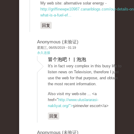
My web site: alternative solar energy -
http://griffinewpe10987.canariblogs.com/our-details-on
what-is-a-fuel-ef...
回复
Anonymous (未验证)
星期三, 06/05/2019 - 01:19
永久连接
冒个泡吧！ | 泡泡
It's in fact very complex in this busy life to
listen news on Television, therefore I just
use the web for that purpose, and obtain
the most recent information.
Also visit my web-site ... <a
href="
http://www.uluslararasi-
nakliyat.org/">
şirinevler escort</a>
回复
Anonymous (未验证)