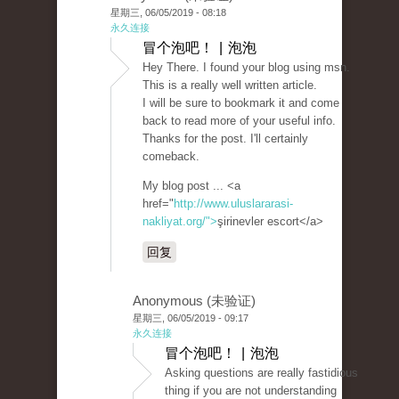
星期三, 06/05/2019 - 08:18
永久连接
冒个泡吧！ | 泡泡
Hey There. I found your blog using msn.
This is a really well written article.
I will be sure to bookmark it and come
back to read more of your useful info.
Thanks for the post. I'll certainly
comeback.
My blog post ... <a
href="
http://www.uluslararasi-
nakliyat.org/">
şirinevler escort</a>
回复
Anonymous (未验证)
星期三, 06/05/2019 - 09:17
永久连接
冒个泡吧！ | 泡泡
Asking questions are really fastidious
thing if you are not understanding