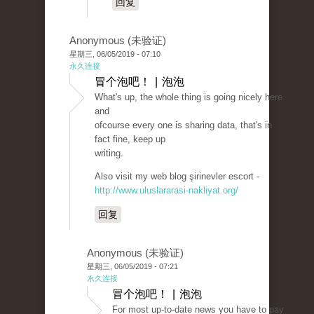
回复
Anonymous (未验证)
星期三, 06/05/2019 - 07:10
永久连接
冒个泡吧！ | 泡泡
What's up, the whole thing is going nicely here
and
ofcourse every one is sharing data, that's in
fact fine, keep up
writing.
Also visit my web blog şirinevler escort -
http://www.uluslararasi-nakliyat.org/
回复
Anonymous (未验证)
星期三, 06/05/2019 - 07:21
永久连接
冒个泡吧！ | 泡泡
For most up-to-date news you have to pay