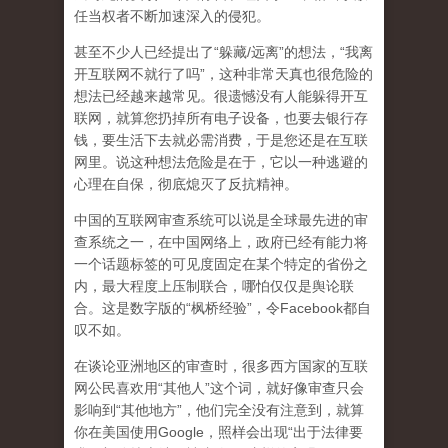
任当权者不断加速深入的侵犯。
甚至不少人已经提出了“躲藏/远离”的想法，“我离
开互联网不就行了吗”，这种非常天真也很危险的
想法已经越来越常见。很遗憾没有人能躲得开互
联网，就算您扔掉所有电子设备，也要去银行存
钱，要生活下去就必需消费，于是您还是在互联
网里。说这种想法危险是在于，它以一种逃避的
心理在自保，彻底熄灭了反抗精神。
中国的互联网审查系统可以说是全球最先进的审
查系统之一，在中国网络上，政府已经有能力将
一个话题标签的可见度固定在某个特定的省份之
内，最大程度上压制联合
，哪怕仅仅是舆论联
合。这是数字版的“枫桥经验”，令Facebook都自
叹不如。
在谈论亚洲地区的审查时，很多西方国家的互联
网公民喜欢用“其他人”这个词，就好像审查只会
影响到“其他地方”，他们完全没有注意到，
就算
你在美国使用Google，照样会出现“出于法律要