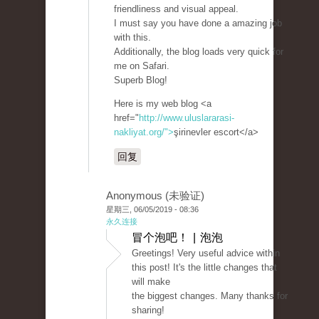
friendliness and visual appeal.
I must say you have done a amazing job
with this.
Additionally, the blog loads very quick for
me on Safari.
Superb Blog!
Here is my web blog <a
href="
http://www.uluslararasi-
nakliyat.org/">
şirinevler escort</a>
回复
Anonymous (未验证)
星期三, 06/05/2019 - 08:36
永久连接
冒个泡吧！ | 泡泡
Greetings! Very useful advice within
this post! It's the little changes that
will make
the biggest changes. Many thanks for
sharing!