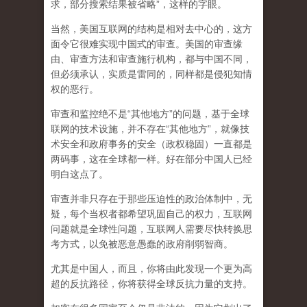
求，部分搜索结果被省略”，这样的字眼。
当然，美国互联网的结构是相对去中心的，这方
面令它很难实现中国式的审查。美国的审查缘
由、审查方法和审查施行机构，都与中国不同，
但必须承认，
实质是雷同的，同样都是侵犯知情
权的恶行。
审查和监控绝不是“其他地方”的问题，基于全球
联网的技术设施，并不存在“其他地方”，就像技
术安全和政府事务的安全（政权稳固）一直都是
两码事，这在全球都一样。好在部分中国人已经
明白这点了。
审查并非只存在于那些压迫性的政治体制中，无
疑，每个当权者都希望巩固自己的权力，互联网
问题就是全球性问题，互联网人需要尽快转换思
考方式，以免被恶意愚蠢的政府削弱智商
。
尤其是中国人，而且，你将由此发现一个更为高
超的反抗路径，你将获得全球反抗力量的支持。