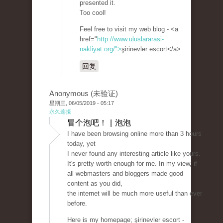
presented it.
Too cool!
Feel free to visit my web blog - <a
href="
http://www.uluslararasi-
nakliyat.org/">
şirinevler escort</a>
回复
Anonymous (未验证)
星期三, 06/05/2019 - 05:17
永久连接
冒个泡吧！ | 泡泡
I have been browsing online more than 3 hours
today, yet
I never found any interesting article like yours.
It's pretty worth enough for me. In my view, if
all webmasters and bloggers made good
content as you did,
the internet will be much more useful than ever
before.
Here is my homepage; şirinevler escort -