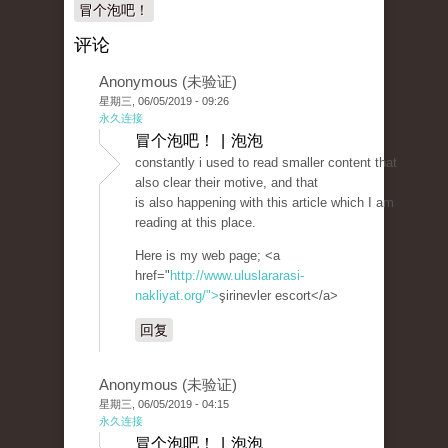
冒个泡吧！
评论
Anonymous (未验证)
星期三, 06/05/2019 - 09:26
永久连接
冒个泡吧！ | 泡泡
constantly i used to read smaller content that
also clear their motive, and that
is also happening with this article which I am
reading at this place.
Here is my web page; <a
href="
http://www.uluslararasi-
nakliyat.org/">
şirinevler escort</a>
回复
Anonymous (未验证)
星期三, 06/05/2019 - 04:15
永久连接
冒个泡吧！ | 泡泡