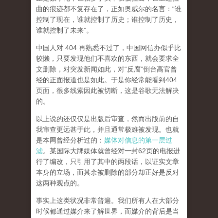
曲的痕迹都不复存在了，正如奥威尔的名言：“谁
控制了现在，谁就控制了历史；谁控制了历史，
谁就控制了未来”。
中国人对 404 再熟悉不过了，中国网信办似乎比
较懒，只要发现他们不喜欢的东西，就会要求全
文删除，对突发新闻如此，对“反腐”倒台高官曾
经的正面报道也是如此。于是你经常能看到404
页面，
很多线索因此被切断，这是谷歌无法解决
的。
以上说的还仅仅是出版后审查，然而
出版前的自
我审查更远甚于此，并且通常极难被发现。
也就
是本网曾经分析过的：
媒体对信息的第一层过
滤
。某国际大牌媒体就曾经对一封62页的电报进
行了编改，只引用了其中的两段话，以证实文章
本身的立场，而其余被删除的部分却正好是反对
这两种观点的。
事实上这类状况非常普遍。我们所有人在大部分
时候都通过媒介来了解世界，而媒介的背后是当