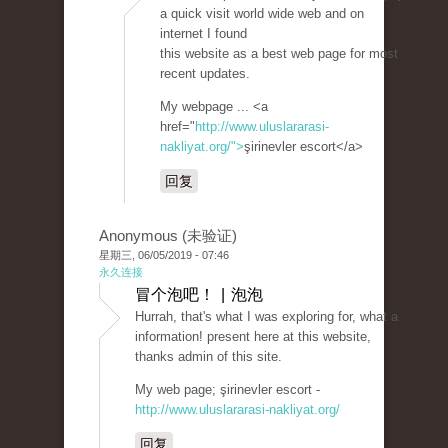
a quick visit world wide web and on
internet I found
this website as a best web page for most
recent updates.
My webpage ... <a
href="
http://www.uluslararasi-
nakliyat.org/">
şirinevler escort</a>
回复
Anonymous (未验证)
星期三, 06/05/2019 - 07:46
永久连接
冒个泡吧！ | 泡泡
Hurrah, that's what I was exploring for, what a
information! present here at this website,
thanks admin of this site.
My web page; şirinevler escort -
http://www.uluslararasi-nakliyat.org/
回复