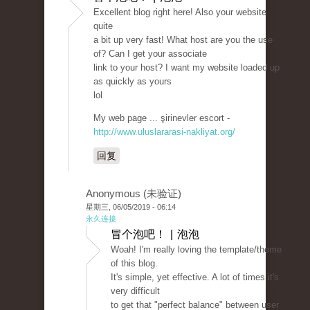
Excellent blog right here! Also your website
quite
a bit up very fast! What host are you the use
of? Can I get your associate
link to your host? I want my website loaded up
as quickly as yours
lol
My web page ... şirinevler escort -
http://www.uluslararasi-nakliyat.org/
回复
Anonymous (未验证)
星期三, 06/05/2019 - 06:14
永久连接
冒个泡吧！ | 泡泡
Woah! I'm really loving the template/theme
of this blog.
It's simple, yet effective. A lot of times it's
very difficult
to get that "perfect balance" between user