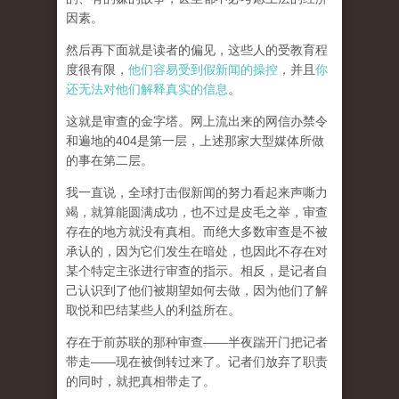
因素。
然后再下面就是读者的偏见，这些人的受教育程
度很有限，
他们容易受到假新闻的操控
，并且
你
还无法对他们解释真实的信息
。
这就是审查的金字塔。网上流出来的网信办禁令
和遍地的404是第一层，上述那家大型媒体所做
的事在第二层。
我一直说，全球打击假新闻的努力看起来声嘶力
竭，就算能圆满成功，也不过是皮毛之举，审查
存在的地方就没有真相。而
绝大多数审查是不被
承认的，因为它们发生在暗处，也因此不存在对
某个特定主张进行审查的指示。相反，是记者自
己认识到了他们被期望如何去做，因为他们了解
取悦和巴结某些人的利益所在。
存在于前苏联的那种审查——半夜踹开门把记者
带走——现在被倒转过来了。记者们放弃了职责
的同时，就把真相带走了。