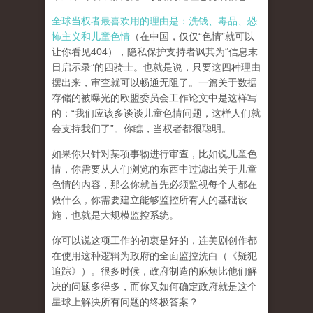
全球当权者最喜欢用的理由是：洗钱、毒品、恐
怖主义和儿童色情
（在中国，仅仅“色情”就可以
让你看见404），隐私保护支持者讽其为“信息末
日启示录”的四骑士。也就是说，只要这四种理由
摆出来，审查就可以畅通无阻了。一篇关于数据
存储的被曝光的欧盟委员会工作论文中是这样写
的：“我们应该多谈谈儿童色情问题，这样人们就
会支持我们了”。你瞧，当权者都很聪明。
如果你只针对某项事物进行审查，比如说儿童色
情，你需要从人们浏览的东西中过滤出关于儿童
色情的内容，那么你就首先必须监视每个人都在
做什么，你需要建立能够监控所有人的基础设
施，也就是大规模监控系统。
你可以说这项工作的初衷是好的，连美剧创作都
在使用这种逻辑为政府的全面监控洗白（《疑犯
追踪》）。
很多时候，政府制造的麻烦比他们解
决的问题多得多，而你又如何确定政府就是这个
星球上解决所有问题的终极答案？