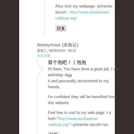
Also visit my webpage; şirinevler
escort -
http://www.uluslararasi-
nakliyat.org/
回复
Anonymous (未验证)
星期三, 06/05/2019 - 09:12
永久连接
冒个泡吧！ | 泡泡
Hi there, You have done a great job. I will
definitely digg
it and personally recommend to my
friends.
I'm confident they will be benefited from
this website.
Feel free to surf to my web page: <a
href="
http://www.uluslararasi-
nakliyat.org/">
şirinevler escort</a>