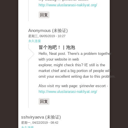
http://www.uluslararasi-nakliyat.org/
回复
Anonymous (未验证)
星期三, 06/05/2019 - 10:27
永久连接
冒个泡吧！ | 泡泡
Hello, Neat post. There's a problem together
with your website in web
explorer, might check this? IE still is the
market chief and a big portion of people will
omit your excellent writing due to this problem.
Also visit my web page: şirinevler escort -
http://www.uluslararasi-nakliyat.org/
回复
sshviryaeva (未验证)
星期一, 04/22/2019 - 08:42
永久连接