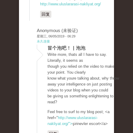
http://www.uluslararasi-nakliyat.org/
回复
Anonymous (未验证)
星期三, 06/05/2019 - 06:29
永久连接
冒个泡吧！ | 泡泡
Write more, thats all I have to say.
Literally, it seems as
though you relied on the video to make
your point. You clearly
know what youre talking about, why throw
away your intelligence on just posting
videos to your blog when you could
be giving us something enlightening to
read?
Feel free to surf to my blog post; <a
href="
http://www.uluslararasi-
nakliyat.org/">
şirinevler escort</a>