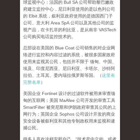
球监视中心：法国的 Bull SA 公司帮助黎巴嫩政
府建立监控中心，尼日利亚使用的是以色列公司
的 Elbit 系统，叙利亚政府使用的是德国西门子
公司、意大利 Area SpA 公司以及其他公司的监
视产品，在卡扎菲的利比亚，是从南非 VASTech
公司购买电话监控技术的。
总部设在美国的 Blue Coat 公司销售的对企业网
络进行监控和内容过滤的系统，被很多国家政府
使用来监视其公民，包括并不限于 缅甸、
中国
、
埃及、印度尼西亚、尼日利亚、卡塔尔、沙特阿
拉伯、土耳其、委内瑞拉俄罗斯等国。（
这里有
完整名单
）
美国企业 Fortinet 设计的过滤软件被用来审查缅
甸的互联网；美国 MaAfee 公司开发的审查工具
SmartFilter 被突尼斯和伊朗政府审查其公民的上
网行为；英国企业 Sophos 公司设计开发的商业
安全设备被叙利亚和其他专制政权用来监视和逮
捕公民。
很多人喜欢这样安慰自己，“技术是中立的，或者