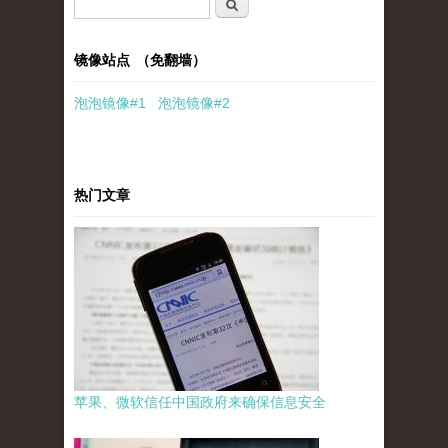
搜索表单
搜索
镜像站点 （免翻墙）
泡泡
镜像
#1
泡泡
镜像#2
热门文章
苹果、微软信任中国政府来确保信息安全