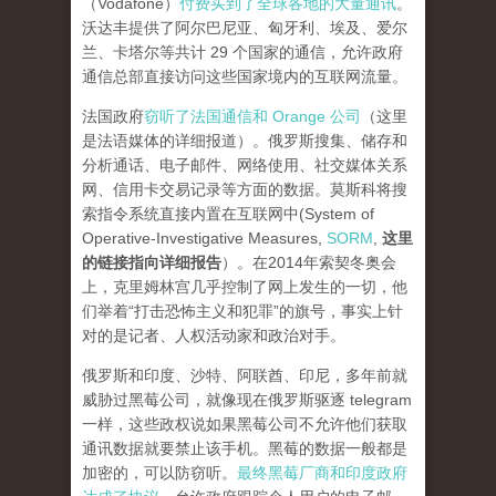
（Vodafone）
付费买到了全球各地的大量通讯
。
沃达丰提供了阿尔巴尼亚、匈牙利、埃及、爱尔
兰、卡塔尔等共计 29 个国家的通信，允许政府
通信总部直接访问这些国家境内的互联网流量。
法国政府
窃听了法国通信和 Orange 公司
（这里
是法语媒体的详细报道）。俄罗斯搜集、储存和
分析通话、电子邮件、网络使用、社交媒体关系
网、信用卡交易记录等方面的数据。莫斯科将搜
索指令系统直接内置在互联网中(System of
Operative-Investigative Measures,
SORM
,
这里
的链接指向详细报告
）。在2014年索契冬奥会
上，克里姆林宫几乎控制了网上发生的一切，他
们举着“打击恐怖主义和犯罪”的旗号，事实上针
对的是记者、人权活动家和政治对手。
俄罗斯和印度、沙特、阿联酋、印尼，多年前就
威胁过黑莓公司，就像现在俄罗斯驱逐 telegram
一样，这些政权说如果黑莓公司不允许他们获取
通讯数据就要禁止该手机。黑莓的数据一般都是
加密的，可以防窃听。
最终黑莓厂商和印度政府