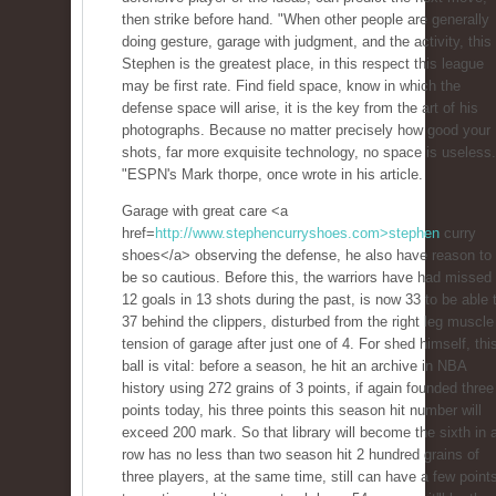
then strike before hand. "When other people are generally
doing gesture, garage with judgment, and the activity, this 
Stephen is the greatest place, in this respect this league
may be first rate. Find field space, know in which the
defense space will arise, it is the key from the art of his
photographs. Because no matter precisely how good your
shots, far more exquisite technology, no space is useless.
"ESPN's Mark thorpe, once wrote in his article.
Garage with great care <a
href=
http://www.stephencurryshoes.com>stephen
curry
shoes</a> observing the defense, he also have reason to
be so cautious. Before this, the warriors have had missed
12 goals in 13 shots during the past, is now 33 to be able 
37 behind the clippers, disturbed from the right leg muscle
tension of garage after just one of 4. For shed himself, thi
ball is vital: before a season, he hit an archive in NBA
history using 272 grains of 3 points, if again founded three
points today, his three points this season hit number will
exceed 200 mark. So that library will become the sixth in 
row has no less than two season hit 2 hundred grains of
three players, at the same time, still can have a few point