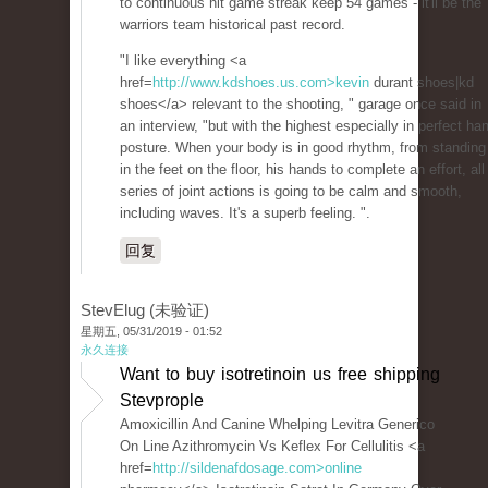
to continuous hit game streak keep 54 games - it'll be the
warriors team historical past record.
"I like everything <a
href=
http://www.kdshoes.us.com>kevin
durant shoes|kd
shoes</a> relevant to the shooting, " garage once said in
an interview, "but with the highest especially in perfect ha
posture. When your body is in good rhythm, from standing
in the feet on the floor, his hands to complete an effort, all
series of joint actions is going to be calm and smooth,
including waves. It's a superb feeling. ".
回复
StevElug (未验证)
星期五, 05/31/2019 - 01:52
永久连接
Want to buy isotretinoin us free shipping
Stevprople
Amoxicillin And Canine Whelping Levitra Generico
On Line Azithromycin Vs Keflex For Cellulitis <a
href=
http://sildenafdosage.com>online