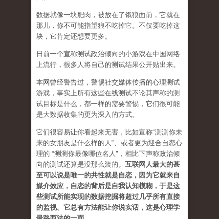
数据就像一块肥肉，被放在了饿狼面前，它就在
那儿，你不可能指望狼不吃掉它。不仅要吃掉这
块，它肯定还想要更多。
日前一个宣称测试政治倾向的小游戏在中国网络
上流行，很多人将自己的测试结果公开贴出来。
本网曾经警告过，警惕社交媒体传播的心理测试
游戏，事实上所有这些在线测试不论其声称的测
试目标是什么，都一样的需要警惕，它们很可能
是大数据收集的更为深入的方式。
它们很容易让你看起来无害，比如宣称“测测你未
来的女朋友是什么样的人”、或者更为迎合自恋心
理的 “测测你最像哪位名人”，相比下声称政治倾
向的测试还算是没那么装的。
互联网人最大的甚
至可以说是唯一的共性就是自恋，因为它就来自
媒介效应，自恋的背后是自我认知模糊，于是这
些测试所能实现的数据挖掘将超过几乎所有直接
的监视。它总有方法能让你说实话，这是心理学
最路西法的一面。