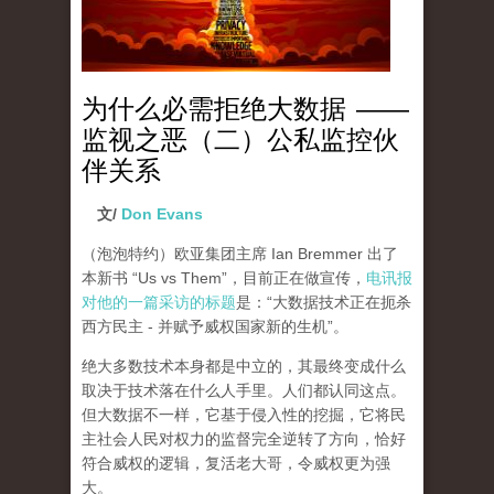
为什么必需拒绝大数据 ——
监视之恶（二）公私监控伙
伴关系
文/
Don Evans
（泡泡特约）
欧亚集团主席 Ian Bremmer 出了
本新书 “Us vs Them”，目前正在做宣传，
电讯报
对他的一篇采访的标题
是：“大数据技术正在扼杀
西方民主 - 并赋予威权国家新的生机”。
绝大多数技术本身都是中立的，其最终变成什么
取决于技术落在什么人手里。人们都认同这点。
但大数据不一样，它基于侵入性的挖掘，它将民
主社会人民对权力的监督完全逆转了方向，恰好
符合威权的逻辑，复活老大哥，令威权更为强
大。