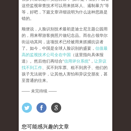
这些监视审查技术可以用来抓坏人、遏制暴力”等
等，好吧，下篇文章详细说明为什么这种思路是
错的。
顺便说，人脸识别技术最初是迪士尼主题公园用
的，用来帮游客挑照片做纪念品。而在占领华尔
街运动其间，这项技术已经被用来抓捕抗议者
了。如今，中国是全球人脸识别的盛宴，
估值最
高的监视技术公司全在中国
（这里指向具体报
道）。然后他们再结合“
信用评分系统
”，
让异议
找不到工作
、买不到车票、租不到房子、他们的
孩子无法就学，让其他人害怕和异议交朋友，甚
至普通的往来。
—— 未完待续 ——
您可能感兴趣的文章