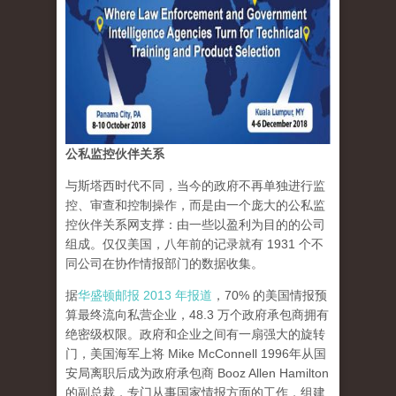
公私监控伙伴关系
与斯塔西时代不同，当今的政府不再单独进行监
控、审查和控制操作，而是由一个庞大的公私监
控伙伴关系网支撑：由一些以盈利为目的的公司
组成。仅仅美国，八年前的记录就有 1931 个不
同公司在协作情报部门的数据收集。
据
华盛顿邮报 2013 年报道
，70% 的美国情报预
算最终流向私营企业，48.3 万个政府承包商拥有
绝密级权限。政府和企业之间有一扇强大的旋转
门，美国海军上将 Mike McConnell 1996年从国
安局离职后成为政府承包商 Booz Allen Hamilton
的副总裁，专门从事国家情报方面的工作，组建