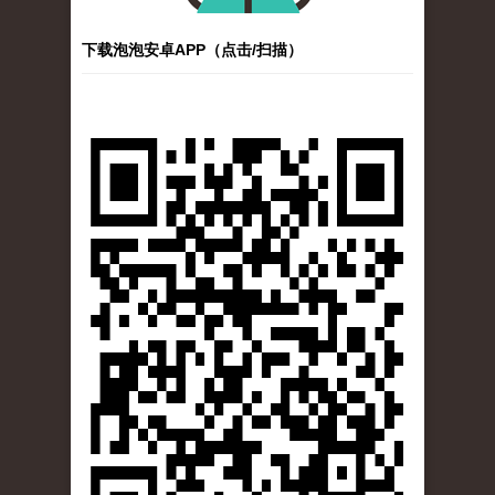
下载泡泡安卓APP（点击/扫描）