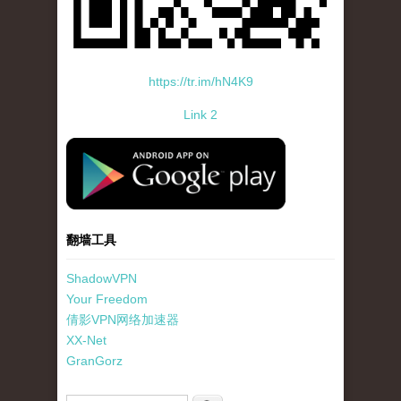
https://tr.im/hN4K9
Link 2
standard-icon-googleplay-app-store.png
翻墙工具
ShadowVPN
Your Freedom
倩影VPN网络加速器
XX-Net
GranGorz