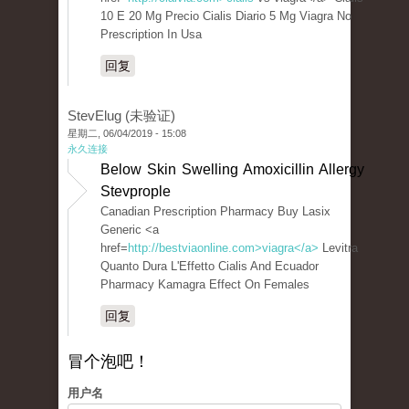
10 E 20 Mg Precio Cialis Diario 5 Mg Viagra No
Prescription In Usa
回复
StevElug (未验证)
星期二, 06/04/2019 - 15:08
永久连接
Below Skin Swelling Amoxicillin Allergy
Stevprople
Canadian Prescription Pharmacy Buy Lasix
Generic <a
href=
http://bestviaonline.com>viagra</a>
Levitra
Quanto Dura L'Effetto Cialis And Ecuador
Pharmacy Kamagra Effect On Females
回复
冒个泡吧！
用户名