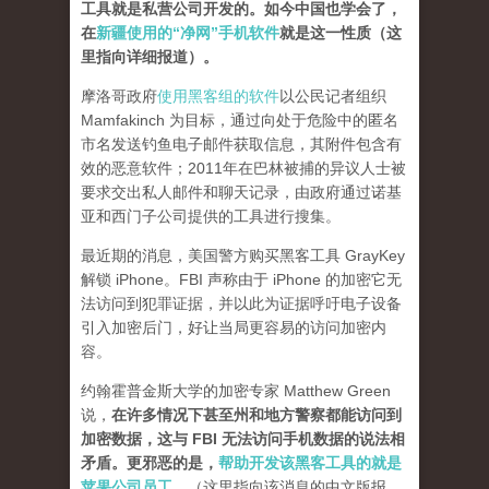
工具就是私营公司开发的。如今中国也学会了，
在
新疆使用的“净网”手机软件
就是这一性质（这
里指向详细报道）。
摩洛哥政府
使用黑客组的软件
以公民记者组织
Mamfakinch 为目标，通过向处于危险中的匿名
市名发送钓鱼电子邮件获取信息，其附件包含有
效的恶意软件；2011年在巴林被捕的异议人士被
要求交出私人邮件和聊天记录，由政府通过诺基
亚和西门子公司提供的工具进行搜集。
最近期的消息，美国警方购买黑客工具 GrayKey
解锁 iPhone。FBI 声称由于 iPhone 的加密它无
法访问到犯罪证据，并以此为证据呼吁电子设备
引入加密后门，好让当局更容易的访问加密内
容。
约翰霍普金斯大学的加密专家 Matthew Green
说，
在许多情况下甚至州和地方警察都能访问到
加密数据，这与 FBI 无法访问手机数据的说法相
矛盾。更邪恶的是，
帮助开发该黑客工具的就是
苹果公司员工。
（这里指向该消息的中文版报