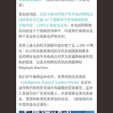
道）
更近的消息，
由安大略省滑铁卢市开发的网络过
滤审查技术已被 10 个国家用于审查新闻获取、
宗教内容，LGBTQ 和政治运动
。在包括阿联酋
在内的这十个国家的清单中，印度和巴基斯坦这
两个议会民主国家也俨然在列。
世界上最大的民主国家印度封锁了近 1,200 个网
址 - 比公民实验室测试的任何其他国家都要多。
这些网址包括半岛电视台对罗兴亚穆斯林难民危
机的报道、以及存档网页快照的档案网站
Wayback Machine。
他们并不掩饰这种合作。世界情报支持系统
（
Intelligence Support System World
）会议在
迪拜和巴西利亚等城市有频繁的贸易展览，监控
工具就写在广告宣传册上。许多国家会派代表参
会。美国和欧洲也有类似的会议。（链接指向本
年度的该会议通告）