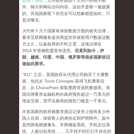
达成了协议
，允许政府跟踪个人用户的电子邮
件、聊天和网站访问内容。这似乎是唯一被披露
的。其他国家呢？你完全可以想象都是如此，只
是没曝光。
大约有十几个国家有保留数据方面的相关法律，
要求互联网服务提供商监控并保留用户数据达数
月之久，以备政府的不时之需，这项法律在
2014 年曾被欧盟宣布违宪。
但直到如今，伊
朗、越南、印度、中国、俄罗斯等很多国家依旧
做如此要求。
“911” 之后，美国政府从代理公司购买了大量数
据，包括从 Torch Concepts 获得飞机乘客信
息，从 ChoicePoint 获取墨西哥选民数据库。美
国法律要求金融机构向政府报告超过一万美元的
现金交易，货币兑换商的报告门槛是一千美元。
许多国家的政府都要求酒店记录并上报有多少外
国人住宿，保留客人的身份证和护照附件。如今
是闭路电视摄像头、车牌捕捉系统、手机定位系
统、人脸识别系统 ……几乎找不到它们不存在的