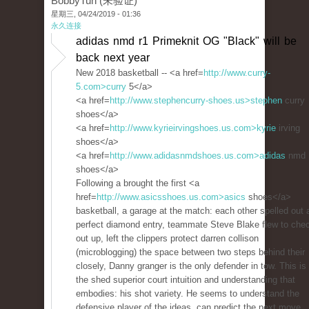
BobbyTuh (未验证)
星期三, 04/24/2019 - 01:36
永久连接
adidas nmd r1 Primeknit OG "Black" will be
back next year
New 2018 basketball -- <a href=
http://www.curry-
5.com>curry
5</a>
<a href=
http://www.stephencurry-shoes.us>stephen
curry
shoes</a>
<a href=
http://www.kyrieirvingshoes.us.com>kyrie
irving
shoes</a>
<a href=
http://www.adidasnmdshoes.us.com>adidas
nmd
shoes</a>
Following a brought the first <a
href=
http://www.asicsshoes.us.com>asics
shoes</a>
basketball, a garage at the match: each other spelled out 
perfect diamond entry, teammate Steve Blake flew to che
out up, left the clippers protect darren collison
(microblogging) the space between two steps behind their
closely, Danny granger is the only defender in tow. This is
the shed superior court intuition and understanding that
embodies: his shot variety. He seems to understand the
defensive player of the ideas, can predict the next move,