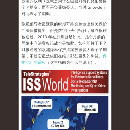
数据的权利（这就是为什么国会对待扎克伯格像
个老朋友，而不是负罪嫌疑人。当时 Snowden
对此表示了嘲讽）。
隐私倡导者最活跃的时期可能会刺激出相关保护
性法律被提出，但是数字巨头们抵触，最终很难
被通过。2013 年在加州就是如此。几个月前的
网络中立法案舆论战也是如此。如今即将于下个
月被通过的欧洲隐私保护法案被很多人寄予了期
望，不过它显然依旧在维护那些巨头的利益、
保
护他们的霸权
（这里指向为什么的说明）。