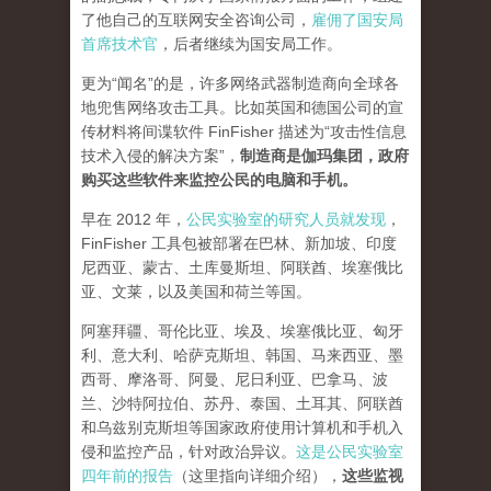
了他自己的互联网安全咨询公司，
雇佣了国安局
首席技术官
，后者继续为国安局工作。
更为“闻名”的是，许多网络武器制造商向全球各
地兜售网络攻击工具。比如英国和德国公司的宣
传材料将间谍软件 FinFisher 描述为“攻击性信息
技术入侵的解决方案”，
制造商是伽玛集团，政府
购买这些软件来监控公民的电脑和手机。
早在 2012 年，
公民实验室的研究人员就发现
，
FinFisher 工具包被部署在巴林、新加坡、印度
尼西亚、蒙古、土库曼斯坦、阿联酋、埃塞俄比
亚、文莱，以及美国和荷兰等国。
阿塞拜疆、哥伦比亚、埃及、埃塞俄比亚、匈牙
利、意大利、哈萨克斯坦、韩国、马来西亚、墨
西哥、摩洛哥、阿曼、尼日利亚、巴拿马、波
兰、沙特阿拉伯、苏丹、泰国、土耳其、阿联酋
和乌兹别克斯坦等国家政府使用计算机和手机入
侵和监控产品，针对政治异议。
这是公民实验室
四年前的报告
（这里指向详细介绍），
这些监视