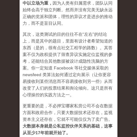
中以立场为重
，
因为人类有归属需求，团队认同
始终会高于独立判断。然而并没有完美无缺永远
正确的党派和团体，理性的异议才是进步的推动
力，而不是盲目认同。
其次，这类测试的目的往往不在“左右”的结论
上，而是其中的题目，里面有设计者希望知道的
东西（是的，很有点社交工程学的路数）。其答
案不仅为政权提供了筛查异议实施定位监视的参
考，还能结合其他数据被设计成
隐性洗脑
的方
案。你一定知道 Facebook 等社交媒体采取的
newsfeed 类算法如何通过定向展示（让你更容
易接收到某些消息而不容易接收到另一些）从而
改变了人们的投票结果和舆论倾向。这只是所有
心理操控的实践方法之一。
更重要的是，不必押宝哪家私营公司不会在数据
方面和政府合作，只要大数据技术还存在，监视
资本主义还存在，它就不可能仅仅为了卖广告。
大数据本身就是公私监控伙伴关系的基础，这事
从至少17年前就开始了。