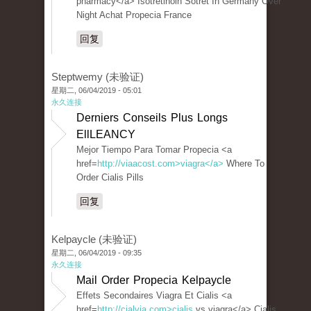
pharmacy</a> Isotretinoin Sotret In Germany Over
Night Achat Propecia France
回复
Steptwemy (未验证)
星期二, 06/04/2019 - 05:01
永久连接
Derniers Conseils Plus Longs
EllLEANCY
Mejor Tiempo Para Tomar Propecia <a
href=
http://viaacost.com>viagra</a>
Where To
Order Cialis Pills
回复
Kelpaycle (未验证)
星期二, 06/04/2019 - 09:35
永久连接
Mail Order Propecia Kelpaycle
Effets Secondaires Viagra Et Cialis <a
href=
http://cialvia.com>cialis
vs viagra</a> Cialis