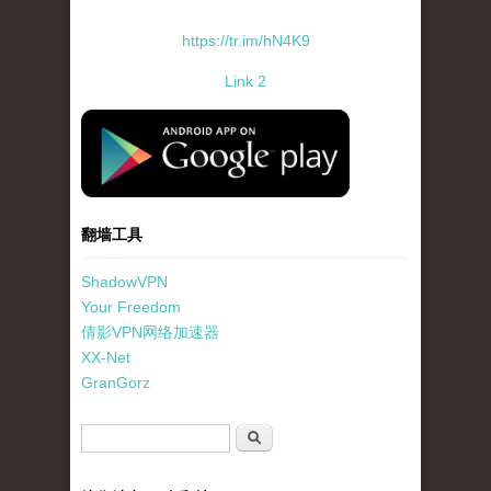
https://tr.im/hN4K9
Link 2
standard-icon-googleplay-app-store.png
翻墙工具
ShadowVPN
Your Freedom
倩影VPN网络加速器
XX-Net
GranGorz
搜索表单
搜索