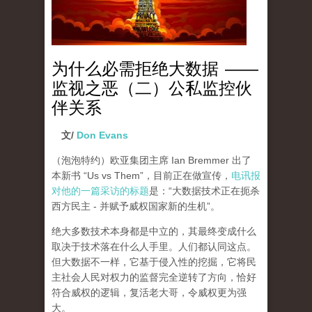
为什么必需拒绝大数据 ——
监视之恶（二）公私监控伙
伴关系
文/
Don Evans
（泡泡特约）
欧亚集团主席 Ian Bremmer 出了
本新书 “Us vs Them”，目前正在做宣传，
电讯报
对他的一篇采访的标题
是：“大数据技术正在扼杀
西方民主 - 并赋予威权国家新的生机”。
绝大多数技术本身都是中立的，其最终变成什么
取决于技术落在什么人手里。人们都认同这点。
但大数据不一样，它基于侵入性的挖掘，它将民
主社会人民对权力的监督完全逆转了方向，恰好
符合威权的逻辑，复活老大哥，令威权更为强
大。