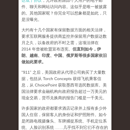
达成了协议
，允许政府跟踪个人用户的电子邮
件、聊天和网站访问内容。这似乎是唯一被披露
的。其他国家呢？你完全可以想象都是如此，只
是没曝光。
大约有十几个国家有保留数据方面的相关法律，
要求互联网服务提供商监控并保留用户数据达数
月之久，以备政府的不时之需，这项法律在
2014 年曾被欧盟宣布违宪。
但直到如今，伊
朗、越南、印度、中国、俄罗斯等很多国家依旧
做如此要求。
“911” 之后，美国政府从代理公司购买了大量数
据，包括从 Torch Concepts 获得飞机乘客信
息，从 ChoicePoint 获取墨西哥选民数据库。美
国法律要求金融机构向政府报告超过一万美元的
现金交易，货币兑换商的报告门槛是一千美元。
许多国家的政府都要求酒店记录并上报有多少外
国人住宿，保留客人的身份证和护照附件。如今
是闭路电视摄像头、车牌捕捉系统、手机定位系
统、人脸识别系统 ……几乎找不到它们不存在的