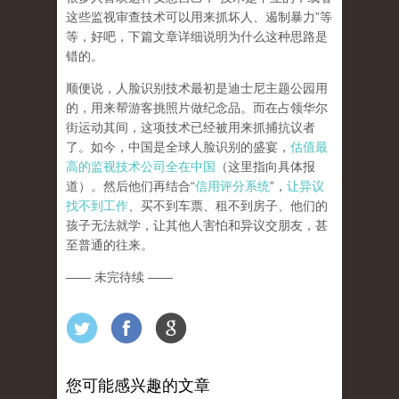
这些监视审查技术可以用来抓坏人、遏制暴力”等
等，好吧，下篇文章详细说明为什么这种思路是
错的。
顺便说，人脸识别技术最初是迪士尼主题公园用
的，用来帮游客挑照片做纪念品。而在占领华尔
街运动其间，这项技术已经被用来抓捕抗议者
了。如今，中国是全球人脸识别的盛宴，
估值最
高的监视技术公司全在中国
（这里指向具体报
道）。然后他们再结合“
信用评分系统
”，
让异议
找不到工作
、买不到车票、租不到房子、他们的
孩子无法就学，让其他人害怕和异议交朋友，甚
至普通的往来。
—— 未完待续 ——
您可能感兴趣的文章