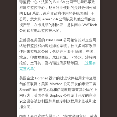
球监视中心：法国的 Bull SA 公司帮助黎巴嫩政
府建立监控中心，尼日利亚使用的是以色列公司
的 Elbit 系统，叙利亚政府使用的是德国西门子
公司、意大利 Area SpA 公司以及其他公司的监
视产品，在卡扎菲的利比亚，是从南非 VASTech
公司购买电话监控技术的。
总部设在美国的 Blue Coat 公司销售的对企业网
络进行监控和内容过滤的系统，被很多国家政府
使用来监视其公民，包括并不限于 缅甸、
中国
、
埃及、印度尼西亚、尼日利亚、卡塔尔、沙特阿
拉伯、土耳其、委内瑞拉俄罗斯等国。（
这里有
完整名单
）
美国企业 Fortinet 设计的过滤软件被用来审查缅
甸的互联网；美国 MaAfee 公司开发的审查工具
SmartFilter 被突尼斯和伊朗政府审查其公民的上
网行为；英国企业 Sophos 公司设计开发的商业
安全设备被叙利亚和其他专制政权用来监视和逮
捕公民。
很多人喜欢这样安慰自己，“技术是中立的，或者