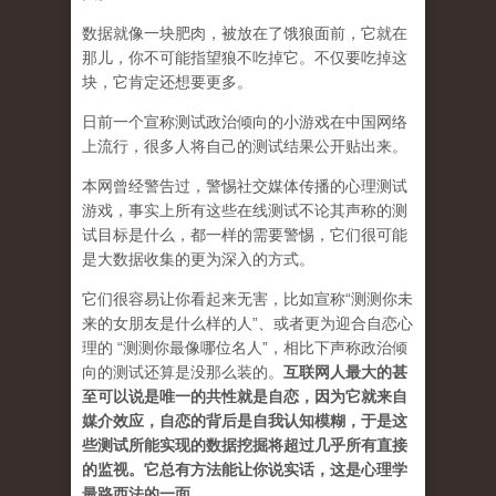
数据就像一块肥肉，被放在了饿狼面前，它就在
那儿，你不可能指望狼不吃掉它。不仅要吃掉这
块，它肯定还想要更多。
日前一个宣称测试政治倾向的小游戏在中国网络
上流行，很多人将自己的测试结果公开贴出来。
本网曾经警告过，警惕社交媒体传播的心理测试
游戏，事实上所有这些在线测试不论其声称的测
试目标是什么，都一样的需要警惕，它们很可能
是大数据收集的更为深入的方式。
它们很容易让你看起来无害，比如宣称“测测你未
来的女朋友是什么样的人”、或者更为迎合自恋心
理的 “测测你最像哪位名人”，相比下声称政治倾
向的测试还算是没那么装的。
互联网人最大的甚
至可以说是唯一的共性就是自恋，因为它就来自
媒介效应，自恋的背后是自我认知模糊，于是这
些测试所能实现的数据挖掘将超过几乎所有直接
的监视。它总有方法能让你说实话，这是心理学
最路西法的一面。