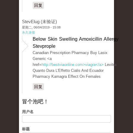
回复
StevElug (未验证)
星期二, 06/04/2019 - 15:08
永久连接
Below Skin Swelling Amoxicillin Allergy
Stevprople
Canadian Prescription Pharmacy Buy Lasix
Generic <a
href=
http://bestviaonline.com>viagra</a>
Levitra
Quanto Dura L'Effetto Cialis And Ecuador
Pharmacy Kamagra Effect On Females
回复
冒个泡吧！
用户名
标题