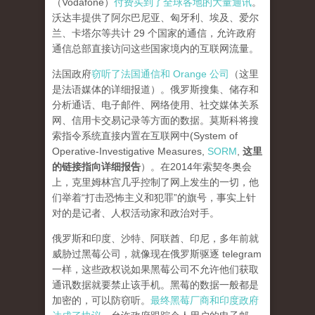
（Vodafone）
付费买到了全球各地的大量通讯
。
沃达丰提供了阿尔巴尼亚、匈牙利、埃及、爱尔
兰、卡塔尔等共计 29 个国家的通信，允许政府
通信总部直接访问这些国家境内的互联网流量。
法国政府
窃听了法国通信和 Orange 公司
（这里
是法语媒体的详细报道）。俄罗斯搜集、储存和
分析通话、电子邮件、网络使用、社交媒体关系
网、信用卡交易记录等方面的数据。莫斯科将搜
索指令系统直接内置在互联网中(System of
Operative-Investigative Measures,
SORM
,
这里
的链接指向详细报告
）。在2014年索契冬奥会
上，克里姆林宫几乎控制了网上发生的一切，他
们举着“打击恐怖主义和犯罪”的旗号，事实上针
对的是记者、人权活动家和政治对手。
俄罗斯和印度、沙特、阿联酋、印尼，多年前就
威胁过黑莓公司，就像现在俄罗斯驱逐 telegram
一样，这些政权说如果黑莓公司不允许他们获取
通讯数据就要禁止该手机。黑莓的数据一般都是
加密的，可以防窃听。
最终黑莓厂商和印度政府