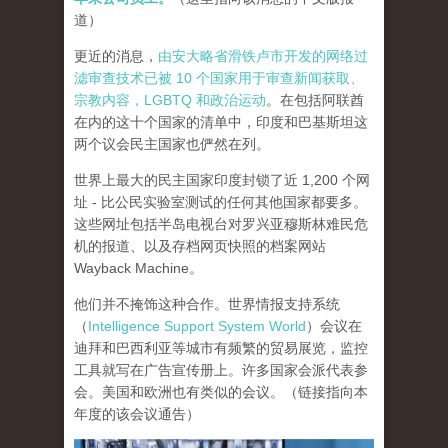
道）
更近的消息，
由安大略省滑铁卢市开发的网络过
滤审查技术已被 10 个国家用于审查新闻获取、
宗教内容，LGBTQ 和政治运动
。在包括阿联酋
在内的这十个国家的清单中，印度和巴基斯坦这
两个议会民主国家也俨然在列。
世界上最大的民主国家印度封锁了近 1,200 个网
址 - 比公民实验室测试的任何其他国家都要多。
这些网址包括半岛电视台对罗兴亚穆斯林难民危
机的报道、以及存档网页快照的档案网站
Wayback Machine。
他们并不掩饰这种合作。世界情报支持系统
（
Intelligence Support System World
）会议在
迪拜和巴西利亚等城市有频繁的贸易展览，监控
工具就写在广告宣传册上。许多国家会派代表参
会。美国和欧洲也有类似的会议。（链接指向本
年度的该会议通告）