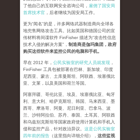
了他自己的互联网安全咨询公司，
雇佣了国安局
首席技术官
，后者继续为国安局工作。
更为“闻名”的是，许多网络武器制造商向全球各
地兜售网络攻击工具。比如英国和德国公司的宣
传材料将间谍软件 FinFisher 描述为“攻击性信息
技术入侵的解决方案”，
制造商是伽玛集团，政府
购买这些软件来监控公民的电脑和手机。
早在 2012 年，
公民实验室的研究人员就发现
，
FinFisher 工具包被部署在巴林、新加坡、印度
尼西亚、蒙古、土库曼斯坦、阿联酋、埃塞俄比
亚、文莱，以及美国和荷兰等国。
阿塞拜疆、哥伦比亚、埃及、埃塞俄比亚、匈牙
利、意大利、哈萨克斯坦、韩国、马来西亚、墨
西哥、摩洛哥、阿曼、尼日利亚、巴拿马、波
兰、沙特阿拉伯、苏丹、泰国、土耳其、阿联酋
和乌兹别克斯坦等国家政府使用计算机和手机入
侵和监控产品，针对政治异议。
这是公民实验室
四年前的报告
（这里指向详细介绍），
这些监视