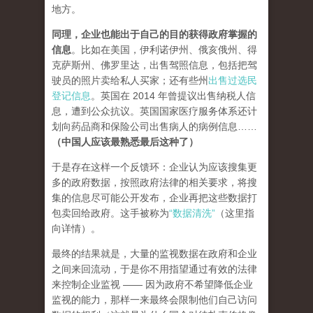
地方。
同理，企业也能出于自己的目的获得政府掌握的
信息
。比如在美国，伊利诺伊州、俄亥俄州、得
克萨斯州、佛罗里达，出售驾照信息，包括把驾
驶员的照片卖给私人买家；还有些州
出售过选民
登记信息
。英国在 2014 年曾提议出售纳税人信
息，遭到公众抗议。英国国家医疗服务体系还计
划向药品商和保险公司出售病人的病例信息……
（中国人应该最熟悉最后这种了）
于是存在这样一个反馈环：企业认为应该搜集更
多的政府数据，按照政府法律的相关要求，将搜
集的信息尽可能公开发布，企业再把这些数据打
包卖回给政府。这手被称为
“数据清洗”
（这里指
向详情）。
最终的结果就是，大量的监视数据在政府和企业
之间来回流动，于是你不用指望通过有效的法律
来控制企业监视 —— 因为政府不希望降低企业
监视的能力，那样一来最终会限制他们自己访问