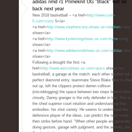
adidas nmd r1 Primeknit OG "Black" will be
back next year
New 2018 basketball -- <a href=
http://www.curry-
5.com>curry
5</a>
<a href=
http://www.stephencurry-shoes.us>stephen
curry
shoes</a>
<a href=
http://www.kyrieirvingshoes.us.com>kyrie
irving
shoes</a>
<a href=
http://www.adidasnmdshoes.us.com>adidas
nmd
shoes</a>
Following a brought the first <a
href=
http://www.asicsshoes.us.com>asics
shoes</a>
basketball, a garage at the match: each other spelled out 
perfect diamond entry, teammate Steve Blake flew to che
out up, left the clippers protect darren collison
(microblogging) the space between two steps behind their
closely, Danny granger is the only defender in tow. This is
the shed superior court intuition and understanding that
embodies: his shot variety. He seems to understand the
defensive player of the ideas, can predict the next move,
then strike before hand. "When other people are generally
doing gesture, garage with judgment, and the activity, this 