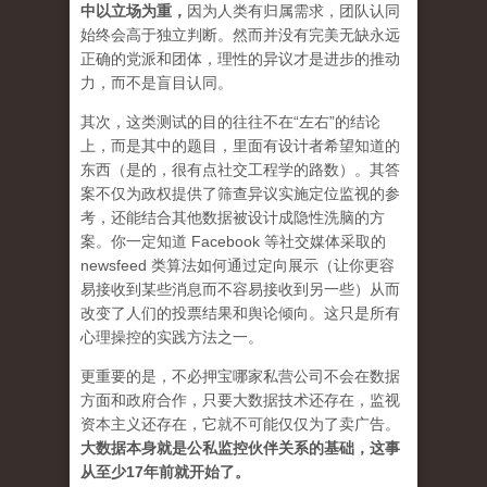
中以立场为重
，
因为人类有归属需求，团队认同
始终会高于独立判断。然而并没有完美无缺永远
正确的党派和团体，理性的异议才是进步的推动
力，而不是盲目认同。
其次，这类测试的目的往往不在“左右”的结论
上，而是其中的题目，里面有设计者希望知道的
东西（是的，很有点社交工程学的路数）。其答
案不仅为政权提供了筛查异议实施定位监视的参
考，还能结合其他数据被设计成
隐性洗脑
的方
案。你一定知道 Facebook 等社交媒体采取的
newsfeed 类算法如何通过定向展示（让你更容
易接收到某些消息而不容易接收到另一些）从而
改变了人们的投票结果和舆论倾向。这只是所有
心理操控的实践方法之一。
更重要的是，不必押宝哪家私营公司不会在数据
方面和政府合作，只要大数据技术还存在，监视
资本主义还存在，它就不可能仅仅为了卖广告。
大数据本身就是公私监控伙伴关系的基础，这事
从至少17年前就开始了。