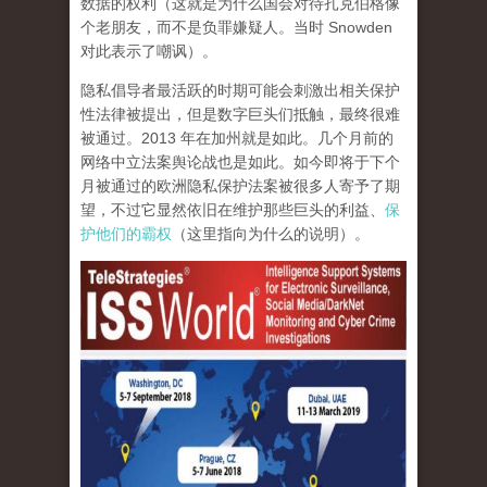
数据的权利（这就是为什么国会对待扎克伯格像
个老朋友，而不是负罪嫌疑人。当时 Snowden
对此表示了嘲讽）。
隐私倡导者最活跃的时期可能会刺激出相关保护
性法律被提出，但是数字巨头们抵触，最终很难
被通过。2013 年在加州就是如此。几个月前的
网络中立法案舆论战也是如此。如今即将于下个
月被通过的欧洲隐私保护法案被很多人寄予了期
望，不过它显然依旧在维护那些巨头的利益、
保
护他们的霸权
（这里指向为什么的说明）。