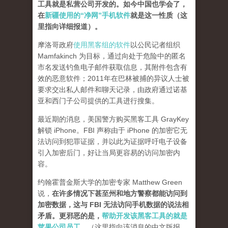
工具就是私营公司开发的。如今中国也学会了，
在
新疆使用的“净网”手机软件
就是这一性质（这
里指向详细报道）。
摩洛哥政府
使用黑客组的软件
以公民记者组织
Mamfakinch 为目标，通过向处于危险中的匿名
市名发送钓鱼电子邮件获取信息，其附件包含有
效的恶意软件；2011年在巴林被捕的异议人士被
要求交出私人邮件和聊天记录，由政府通过诺基
亚和西门子公司提供的工具进行搜集。
最近期的消息，美国警方购买黑客工具 GrayKey
解锁 iPhone。FBI 声称由于 iPhone 的加密它无
法访问到犯罪证据，并以此为证据呼吁电子设备
引入加密后门，好让当局更容易的访问加密内
容。
约翰霍普金斯大学的加密专家 Matthew Green
说，
在许多情况下甚至州和地方警察都能访问到
加密数据，这与 FBI 无法访问手机数据的说法相
矛盾。更邪恶的是，
帮助开发该黑客工具的就是
苹果公司员工。
（这里指向该消息的中文版报