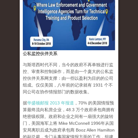
公私监控伙伴关系
与斯塔西时代不同，当今的政府不再单独进行监
控、审查和控制操作，而是由一个庞大的公私监
控伙伴关系网支撑：由一些以盈利为目的的公司
组成。仅仅美国，八年前的记录就有 1931 个不
同公司在协作情报部门的数据收集。
据
华盛顿邮报 2013 年报道
，70% 的美国情报预
算最终流向私营企业，48.3 万个政府承包商拥有
绝密级权限。政府和企业之间有一扇强大的旋转
门，美国海军上将 Mike McConnell 1996年从国
安局离职后成为政府承包商 Booz Allen Hamilton
的副总裁，专门从事国家情报方面的工作，组建