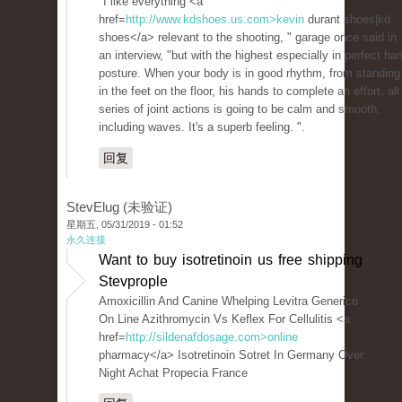
"I like everything <a
href=
http://www.kdshoes.us.com>kevin
durant shoes|kd
shoes</a> relevant to the shooting, " garage once said in
an interview, "but with the highest especially in perfect ha
posture. When your body is in good rhythm, from standing
in the feet on the floor, his hands to complete an effort, all
series of joint actions is going to be calm and smooth,
including waves. It's a superb feeling. ".
回复
StevElug (未验证)
星期五, 05/31/2019 - 01:52
永久连接
Want to buy isotretinoin us free shipping
Stevprople
Amoxicillin And Canine Whelping Levitra Generico
On Line Azithromycin Vs Keflex For Cellulitis <a
href=
http://sildenafdosage.com>online
pharmacy</a> Isotretinoin Sotret In Germany Over
Night Achat Propecia France