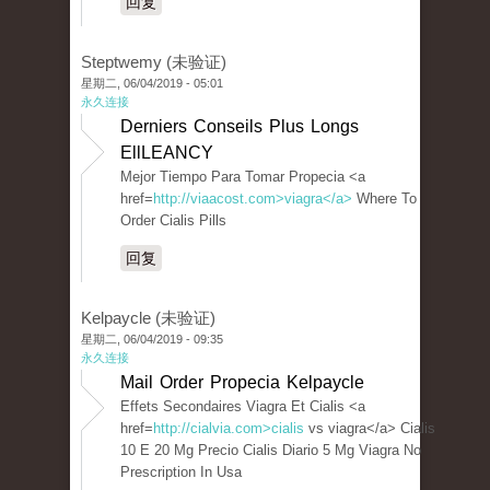
回复
Steptwemy (未验证)
星期二, 06/04/2019 - 05:01
永久连接
Derniers Conseils Plus Longs
EllLEANCY
Mejor Tiempo Para Tomar Propecia <a
href=
http://viaacost.com>viagra</a>
Where To
Order Cialis Pills
回复
Kelpaycle (未验证)
星期二, 06/04/2019 - 09:35
永久连接
Mail Order Propecia Kelpaycle
Effets Secondaires Viagra Et Cialis <a
href=
http://cialvia.com>cialis
vs viagra</a> Cialis
10 E 20 Mg Precio Cialis Diario 5 Mg Viagra No
Prescription In Usa