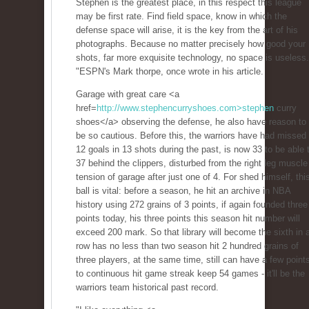
Stephen is the greatest place, in this respect this league
may be first rate. Find field space, know in which the
defense space will arise, it is the key from the art of his
photographs. Because no matter precisely how good your
shots, far more exquisite technology, no space is useless.
"ESPN's Mark thorpe, once wrote in his article.
Garage with great care <a
href=
http://www.stephencurryshoes.com>stephen
curry
shoes</a> observing the defense, he also have reason to
be so cautious. Before this, the warriors have had missed
12 goals in 13 shots during the past, is now 33 to be able 
37 behind the clippers, disturbed from the right leg muscle
tension of garage after just one of 4. For shed himself, thi
ball is vital: before a season, he hit an archive in NBA
history using 272 grains of 3 points, if again founded three
points today, his three points this season hit number will
exceed 200 mark. So that library will become the sixth in 
row has no less than two season hit 2 hundred grains of
three players, at the same time, still can have a few point
to continuous hit game streak keep 54 games - it'll be the
warriors team historical past record.