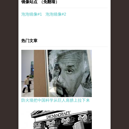
镜像站点 （免翻墙）
泡泡
镜像
#1
泡泡
镜像#2
热门文章
防火墙把中国科学从巨人肩膀上拉下来