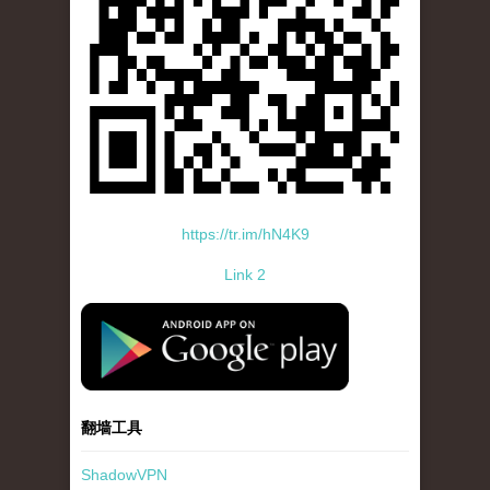
https://tr.im/hN4K9
Link 2
standard-icon-googleplay-app-store.png
翻墙工具
ShadowVPN