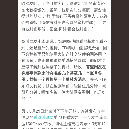
陆网友吧。至少目前为止，微信对“群”的审查还
是比较松懈的，当然，拉朋友时要谨慎，需要信
得过的朋友，‘群’里如有不辨身份的陌生人，或许
会被举报（微信有对用户和群的举报功能），进
而被封锁账号，甚至该‘群’都会被封锁。”
微博网友小李则说：“牆内微博想看的基本全看不
到，还是牆外的推特、FB精彩。但据我所知，因
不会翻牆而只能使用大陆产社交软件的网络用户
有很多，也正是被迫接受洗脑的群体，他们才更
应该了解到被屏蔽了的真相。所以，
有些网友在
突发事件到来时会准备几个甚至几十个账号备
用，封掉一个再换另一个继续发消息
，并私下联
系好友转发，赶在被删除前，能留住几分钟，就
留几分钟，哪怕多被一位大陆网友看到，也是好
的。”
另，9月29日北京时间下午开始，连续发布占中
消息的
香港博讯网
受 到严重攻击，一度攻击流量
达150Gbps 每秒。博讯主编韦石表示：“我有12