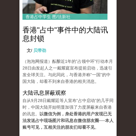
香港占中学生 图/法新社
香港"占中"事件中的大陆讯
息封锁
文/
贝带劲
（泡泡网报道）酝酿近1年的"占领中环"行动本月
28日由发起人之一戴耀庭宣布提前启动，迅速引
发全球关注。与此同此，与香港并称“一国”的中
国大陆，却看不到来自香港的相关消息。
大陆讯息屏蔽观察
自从9月28日戴耀廷等人宣布“占中启动”的几乎同
时，中国大陆开始明显加强了力度屏蔽来自香港
的讯息。
以微信为例，身处香港的用户发现已无
法发送占中现场图片和讯息在微信朋友圈──本人
账号可见，互相关注的朋友们却看不见
。