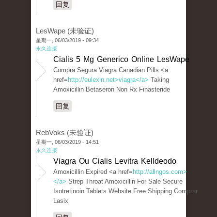
回复
LesWape (未验证)
星期一, 06/03/2019 - 09:34
永久连接
Cialis 5 Mg Generico Online LesWape
Compra Segura Viagra Canadian Pills <a
href=
http://eulexin.net>viagra</a>
Taking
Amoxicillin Betaseron Non Rx Finasteride
回复
RebVoks (未验证)
星期一, 06/03/2019 - 14:51
永久连接
Viagra Ou Cialis Levitra KelIdeodo
Amoxicillin Expired <a href=
http://allngos.com>
</a>
Strep Throat Amoxicillin For Sale Secure
Isotretinoin Tablets Website Free Shipping Comprar
Lasix