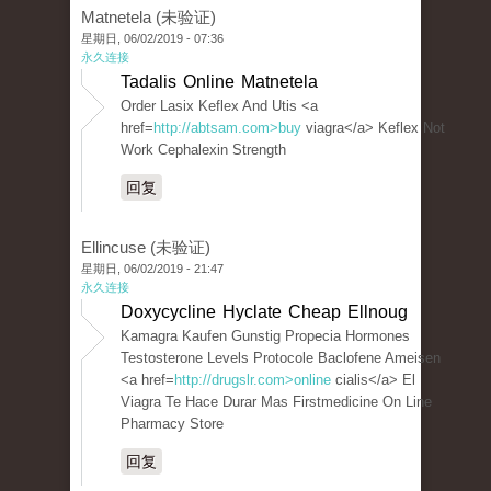
Matnetela (未验证)
星期日, 06/02/2019 - 07:36
永久连接
Tadalis Online Matnetela
Order Lasix Keflex And Utis <a
href=
http://abtsam.com>buy
viagra</a> Keflex Not
Work Cephalexin Strength
回复
Ellincuse (未验证)
星期日, 06/02/2019 - 21:47
永久连接
Doxycycline Hyclate Cheap Ellnoug
Kamagra Kaufen Gunstig Propecia Hormones
Testosterone Levels Protocole Baclofene Ameisen
<a href=
http://drugslr.com>online
cialis</a> El
Viagra Te Hace Durar Mas Firstmedicine On Line
Pharmacy Store
回复