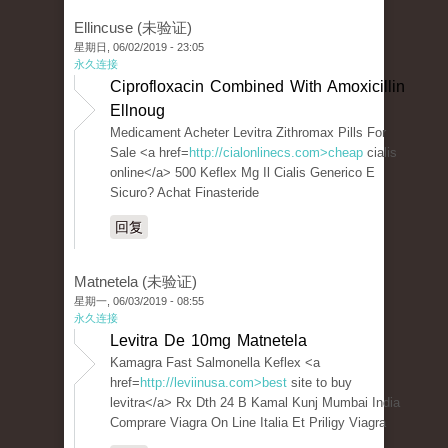
Ellincuse (未验证)
星期日, 06/02/2019 - 23:05
永久连接
Ciprofloxacin Combined With Amoxicillin
Ellnoug
Medicament Acheter Levitra Zithromax Pills For
Sale <a href=
http://cialonlinecs.com>cheap
cialis
online</a> 500 Keflex Mg Il Cialis Generico E
Sicuro? Achat Finasteride
回复
Matnetela (未验证)
星期一, 06/03/2019 - 08:55
永久连接
Levitra De 10mg Matnetela
Kamagra Fast Salmonella Keflex <a
href=
http://leviinusa.com>best
site to buy
levitra</a> Rx Dth 24 B Kamal Kunj Mumbai India
Comprare Viagra On Line Italia Et Priligy Viagra