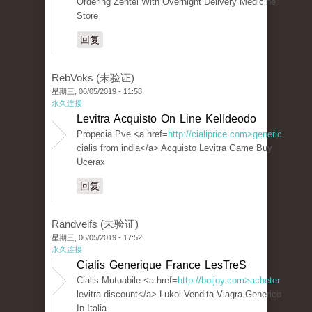
Ordering Zentel With Overnight Delivery Medicine
Store
回复
RebVoks (未验证)
星期三, 06/05/2019 - 11:58
永久连接
Levitra Acquisto On Line KelIdeodo
Propecia Pve <a href=
http://cialiprice.com>generic
cialis from india</a> Acquisto Levitra Game Buy
Ucerax
回复
Randveifs (未验证)
星期三, 06/05/2019 - 17:52
永久连接
Cialis Generique France LesTreS
Cialis Mutuabile <a href=
http://boijoy.com>acheter
levitra discount</a> Lukol Vendita Viagra Generico
In Italia