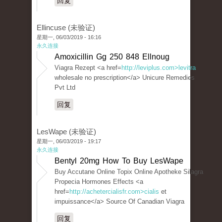
回复
Ellincuse (未验证)
星期一, 06/03/2019 - 16:16
永久连接
Amoxicillin Gg 250 848 Ellnoug
Viagra Rezept <a href=
http://leviplus.com>levitra
wholesale no prescription</a> Unicure Remedies
Pvt Ltd
回复
LesWape (未验证)
星期一, 06/03/2019 - 19:17
永久连接
Bentyl 20mg How To Buy LesWape
Buy Accutane Online Topix Online Apotheke Silagra
Propecia Hormones Effects <a
href=
http://achetercialisfr.com>cialis
et
impuissance</a> Source Of Canadian Viagra
回复