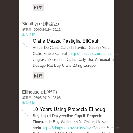
回复
Stepthype (未验证)
星期三, 06/05/2019 - 05:12
永久连接
Cialis Mezza Pastiglia EllCauh
Achat De Cialis Canada Levitra Dosage Achat
Cialis Fiable <a href=
http://cialisab.com>cialis
vs
viagra</a> Generic Cialis Daily Use Amoxicillin
Dosage Rat Buy Cialis 20mg Europe
回复
Ellincuse (未验证)
星期三, 06/05/2019 - 08:06
永久连接
10 Years Using Propecia Ellnoug
Buy Liquid Doxycycline Capelli Propecia
Finasteride Buy Wellbutrin Xl Online Uk <a
href=
http://6drugs.com>cialis</a>
Generic Secure