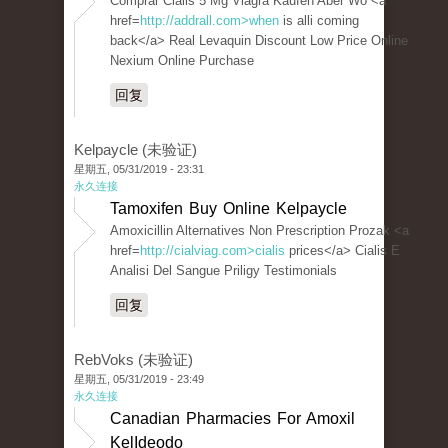
Comprar Cialis 5 Mg Viagra Kaufen Aber Wo <a
href=
http://addrall.com>when
is alli coming
back</a> Real Levaquin Discount Low Price Online
Nexium Online Purchase
回复
Kelpaycle (未验证)
星期五, 05/31/2019 - 23:31
永久连接
Tamoxifen Buy Online Kelpaycle
Amoxicillin Alternatives Non Prescription Prozak <a
href=
http://cialviag.com>cialis
prices</a> Cialis E
Analisi Del Sangue Priligy Testimonials
回复
RebVoks (未验证)
星期五, 05/31/2019 - 23:49
永久连接
Canadian Pharmacies For Amoxil
KelIdeodo