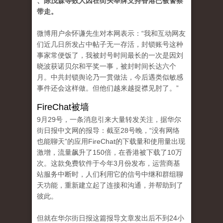
、陈茂森等数人因在街头举牌支持香港已被警察
带走。
微博用户余怀谦先生对本网表示：“我和互动网友
们近几日所发占中帖子无一存活，封锁账号这种
事家常便饭了，我被封号时间最长的一次是因刘
晓波获诺贝尔和平奖一事，被封时间长达六个
月。中共封锁舆论乃一贯做法，今后遇类似敏感
事件还会这样做。但他们越来越捉襟见肘了。”
FireChat被墙
9月29号，一条消息引来大量转发关注，据华尔
街日报中文网的报导：截至28号晚，“没有网络
也能聊天”的应用FireChat的下载量和使用量出现
激增，流量飙升了150倍，在香港被下载了10万
次。这款免费软件于今年3月份发布，运营商基
站服务中断时，人们利用它的信号中继和群组聊
天功能，重新建立起了连接和沟通，并帮助到了
彼此。
但就在华尔街日报这篇报导文章发出后不到24小