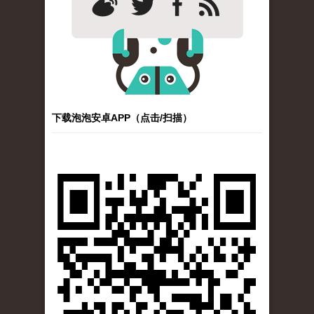
下载泡泡安卓APP（点击/扫描）