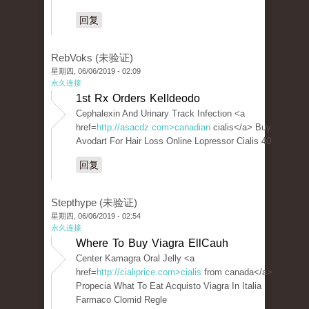
回复
RebVoks (未验证)
星期四, 06/06/2019 - 02:09
永久连接
1st Rx Orders KelIdeodo
Cephalexin And Urinary Track Infection <a
href=
http://asacdz.com>canadian
cialis</a> Buy
Avodart For Hair Loss Online Lopressor Cialis 40
回复
Stepthype (未验证)
星期四, 06/06/2019 - 02:54
永久连接
Where To Buy Viagra EllCauh
Center Kamagra Oral Jelly <a
href=
http://cialiprice.com>cialis
from canada</a>
Propecia What To Eat Acquisto Viagra In Italia
Farmaco Clomid Regle