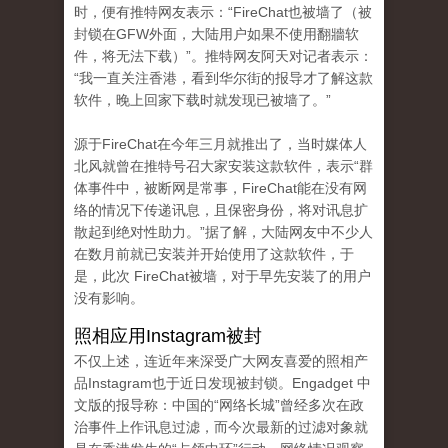
时，便有推特网友表示：“FireChat也被墙了（被
封锁在GFW外面，大陆用户如果不使用翻牆软
件，将无法下载）”。推特网友阿天对记者表示：
“我一直关注香港，看到华尔街的报导才了解这款
软件，晚上回家下载时就发现已被墙了。”
源于FireChat在今年三月就推出了，当时媒体人
北风就曾在推特号召大家安装这款软件，表示“群
体事件中，被断网是常事，FireChat能在没有网
络的情况下传递讯息，且保密身份，将对讯息扩
散起到绝对性助力。”据了解，大陆网友中不少人
在数月前就已安装并开始使用了这款软件，于
是，此次 FireChat被墙，对于早先安装了的用户
没有影响。
照相应用Instagram被封
不仅上述，连近年来深受广大网友喜爱的照相产
品Instagram也于近日发现被封锁。Engadget 中
文版的报导称：中国的“网络长城”曾经多次在政
治事件上作讯息过滤，而今次最新的过滤对象就