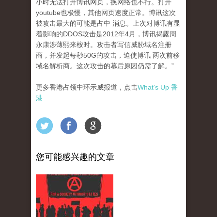
小时无法打开博讯网页，换网络也不行。打开
youtube也极慢，其他网页速度正常。博讯这次
被攻击最大的可能是占中 消息。上次对博讯有显
着影响的DDOS攻击是2012年4月，博讯揭露周
永康涉薄熙来桉时。攻击者写信威胁域名注册
商，并发起每秒50G的攻击，迫使博讯 两次前移
域名解析商。这次攻击的幕后原因仍需了解。”
更多香港占领中环示威报道，点击
What's Up 香
港
您可能感兴趣的文章