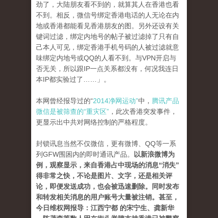
劲了，大陆朋友看不到的，就算其人在香港也看
不到。相反，微信号绑定香港电话的人无论在内
地或香港都能看见香港朋友的图。另外还设有关
键词过滤，绑定内地号的帖子被过滤掉了只有自
己本人可见，绑定香港手机号码的人被过滤就意
味绑定内地号或QQ的人看不到。与VPN开启与
否无关，所以跟IP一点关系都没有，何况我连日
本IP都实验过了……」。
本网曾经报导过的“
2014净网运动”
中，
腾讯产品
微信是被筛查的“重灾区”
，此次香港突发事件，
更显示出中共对网络控制的严格程度。
封锁讯息当然不仅微信，更有微博、QQ等一系
列GFW围困内的即时通讯产品。
以新浪微博为
例，观察显示，来自香港占中现场的消息“消失”
得非常之快，不论是图片、文字，还是相关评
论，即便发送成功，也会被迅速删除。同时发布
和转发相关消息的用户账号大量被注销。甚至，
今日维权网报导：江西宁都 的宋宁生、龚新华