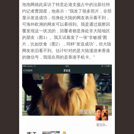
泡泡网就此采访了特意赴港支援占中的法新社特
约记者曹国星，他表示：“我发了很多照片，全部
显示发送成功，但身处大陆的网友表示看不到，
可海外欧洲的网友可以看得到。我是通过观察回
覆发现这一状况的，回覆者都是身处非大陆地区
的朋友（图1）。我又试着发了一张“非敏感”图
片，比如饮食（图2），同样“发送成功”，但大陆
网友依旧看不到。估计针对的是大陆漫游来香港
的微信号，我现在用的是香港手机卡。”