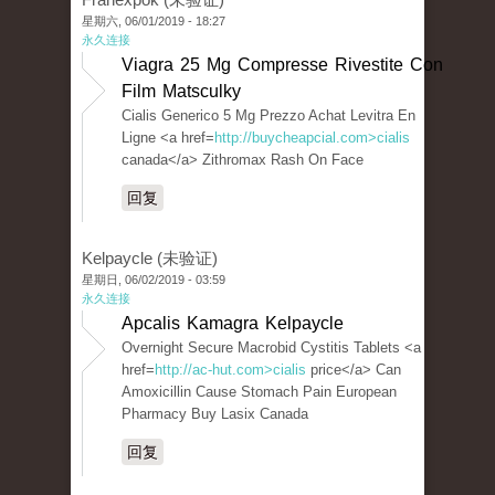
星期六, 06/01/2019 - 18:27
永久连接
Viagra 25 Mg Compresse Rivestite Con
Film Matsculky
Cialis Generico 5 Mg Prezzo Achat Levitra En
Ligne <a href=
http://buycheapcial.com>cialis
canada</a> Zithromax Rash On Face
回复
Kelpaycle (未验证)
星期日, 06/02/2019 - 03:59
永久连接
Apcalis Kamagra Kelpaycle
Overnight Secure Macrobid Cystitis Tablets <a
href=
http://ac-hut.com>cialis
price</a> Can
Amoxicillin Cause Stomach Pain European
Pharmacy Buy Lasix Canada
回复