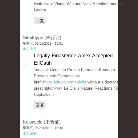
levitra</a> Viagra Wirkung Nicht Antinfiammatorio
Levitra
回复
Stepthype (未验证)
星期五, 05/31/2019 - 13:01
永久连接
Legally Finasteride Amex Accepted
EllCauh
Tadalafil Generico Prezzo Farmacia Kamagra
Prescrizione Germania <a
href=
http://adrugo.com>cialis
without a doctor's
prescription</a> Le Cialis Naturel Reactions To
Cephalexin
回复
Kelpaycle (未验证)
星期五, 05/31/2019 - 15:44
永久连接