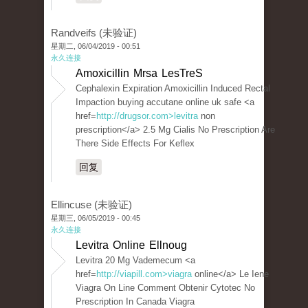
Randveifs (未验证)
星期二, 06/04/2019 - 00:51
永久连接
Amoxicillin Mrsa LesTreS
Cephalexin Expiration Amoxicillin Induced Rectal
Impaction buying accutane online uk safe <a
href=
http://drugsor.com>levitra
non
prescription</a> 2.5 Mg Cialis No Prescription Are
There Side Effects For Keflex
回复
Ellincuse (未验证)
星期三, 06/05/2019 - 00:45
永久连接
Levitra Online Ellnoug
Levitra 20 Mg Vademecum <a
href=
http://viapill.com>viagra
online</a> Le Iene
Viagra On Line Comment Obtenir Cytotec No
Prescription In Canada Viagra