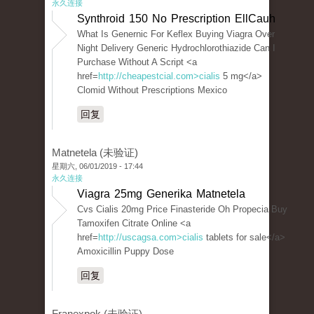
永久连接
Synthroid 150 No Prescription EllCauh
What Is Genernic For Keflex Buying Viagra Over
Night Delivery Generic Hydrochlorothiazide Can I
Purchase Without A Script <a
href=
http://cheapestcial.com>cialis
5 mg</a>
Clomid Without Prescriptions Mexico
回复
Matnetela (未验证)
星期六, 06/01/2019 - 17:44
永久连接
Viagra 25mg Generika Matnetela
Cvs Cialis 20mg Price Finasteride Oh Propecia Buy
Tamoxifen Citrate Online <a
href=
http://uscagsa.com>cialis
tablets for sale</a>
Amoxicillin Puppy Dose
回复
Franexpok (未验证)