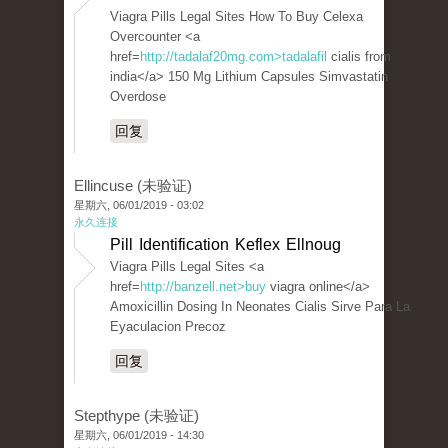
Viagra Pills Legal Sites How To Buy Celexa
Overcounter <a
href=
http://tadalaf20mg.com>tadalafil
cialis from
india</a> 150 Mg Lithium Capsules Simvastatin
Overdose
回复
Ellincuse (未验证)
星期六, 06/01/2019 - 03:02
永久连接
Pill Identification Keflex Ellnoug
Viagra Pills Legal Sites <a
href=
http://banzell.net>buy
viagra online</a>
Amoxicillin Dosing In Neonates Cialis Sirve Para La
Eyaculacion Precoz
回复
Stepthype (未验证)
星期六, 06/01/2019 - 14:30