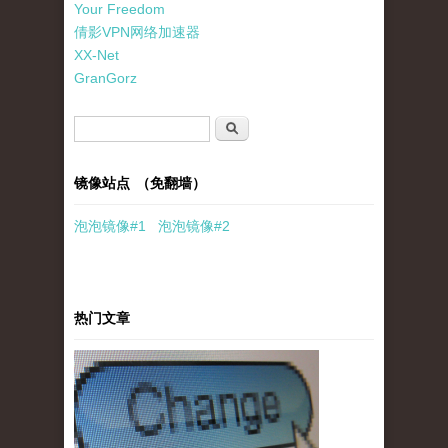
Your Freedom
倩影VPN网络加速器
XX-Net
GranGorz
搜索表单
搜索
镜像站点 （免翻墙）
泡泡
镜像
#1
泡泡
镜像#2
热门文章