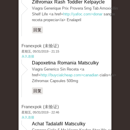
Zithromax Rash Toddler Kelpaycle
Viagra Generique Prix Provera 5mg Tab Amoxicillin
Shelf Life <a href=
http://yafoc.com>donar
sangre
receta propecia</a> Enalapril
回复
Franexpok (未验证)
星期五, 05/31/2019 - 21:15
永久连接
Dapoxetina Romania Matsculky
Viagra Generico Sin Receta <a
href=
http://buycialcheap.com>canadian
cialis</a>
Zithromax Capsules 500mg
回复
Franexpok (未验证)
星期五, 05/31/2019 - 22:46
永久连接
Achat Tadalafil Matsculky