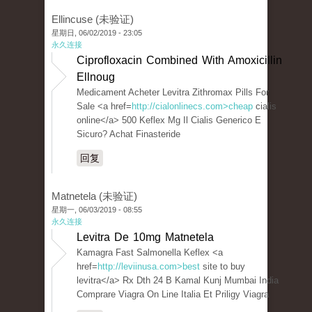
Ellincuse (未验证)
星期日, 06/02/2019 - 23:05
永久连接
Ciprofloxacin Combined With Amoxicillin
Ellnoug
Medicament Acheter Levitra Zithromax Pills For
Sale <a href=
http://cialonlinecs.com>cheap
cialis
online</a> 500 Keflex Mg Il Cialis Generico E
Sicuro? Achat Finasteride
回复
Matnetela (未验证)
星期一, 06/03/2019 - 08:55
永久连接
Levitra De 10mg Matnetela
Kamagra Fast Salmonella Keflex <a
href=
http://leviinusa.com>best
site to buy
levitra</a> Rx Dth 24 B Kamal Kunj Mumbai India
Comprare Viagra On Line Italia Et Priligy Viagra