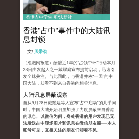
香港占中学生 图/法新社
香港"占中"事件中的大陆讯
息封锁
文/
贝带劲
（泡泡网报道）酝酿近1年的"占领中环"行动本月
28日由发起人之一戴耀庭宣布提前启动，迅速引
发全球关注。与此同此，与香港并称“一国”的中
国大陆，却看不到来自香港的相关消息。
大陆讯息屏蔽观察
自从9月28日戴耀廷等人宣布“占中启动”的几乎同
时，中国大陆开始明显加强了力度屏蔽来自香港
的讯息。
以微信为例，身处香港的用户发现已无
法发送占中现场图片和讯息在微信朋友圈──本人
账号可见，互相关注的朋友们却看不见
。