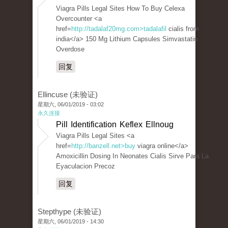
Viagra Pills Legal Sites How To Buy Celexa
Overcounter <a
href=
http://tadalaf20mg.com>tadalafil
cialis from
india</a> 150 Mg Lithium Capsules Simvastatin
Overdose
回复
Ellincuse (未验证)
星期六, 06/01/2019 - 03:02
永久连接
Pill Identification Keflex Ellnoug
Viagra Pills Legal Sites <a
href=
http://banzell.net>buy
viagra online</a>
Amoxicillin Dosing In Neonates Cialis Sirve Para La
Eyaculacion Precoz
回复
Stepthype (未验证)
星期六, 06/01/2019 - 14:30