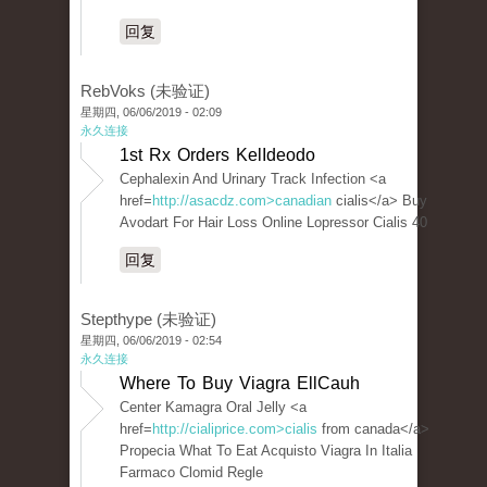
回复
RebVoks (未验证)
星期四, 06/06/2019 - 02:09
永久连接
1st Rx Orders KelIdeodo
Cephalexin And Urinary Track Infection <a
href=
http://asacdz.com>canadian
cialis</a> Buy
Avodart For Hair Loss Online Lopressor Cialis 40
回复
Stepthype (未验证)
星期四, 06/06/2019 - 02:54
永久连接
Where To Buy Viagra EllCauh
Center Kamagra Oral Jelly <a
href=
http://cialiprice.com>cialis
from canada</a>
Propecia What To Eat Acquisto Viagra In Italia
Farmaco Clomid Regle