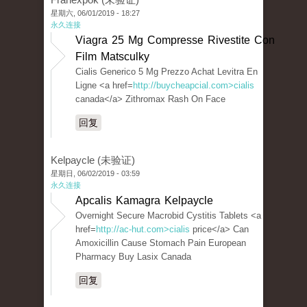
星期六, 06/01/2019 - 18:27
永久连接
Viagra 25 Mg Compresse Rivestite Con
Film Matsculky
Cialis Generico 5 Mg Prezzo Achat Levitra En
Ligne <a href=
http://buycheapcial.com>cialis
canada</a> Zithromax Rash On Face
回复
Kelpaycle (未验证)
星期日, 06/02/2019 - 03:59
永久连接
Apcalis Kamagra Kelpaycle
Overnight Secure Macrobid Cystitis Tablets <a
href=
http://ac-hut.com>cialis
price</a> Can
Amoxicillin Cause Stomach Pain European
Pharmacy Buy Lasix Canada
回复