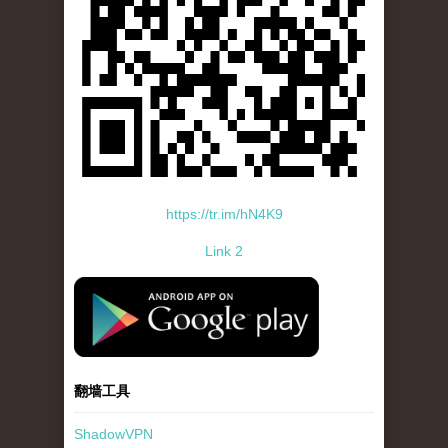
https://tr.im/hN4K9
Link 2
standard-icon-googleplay-app-store.png
翻墙工具
ShadowVPN