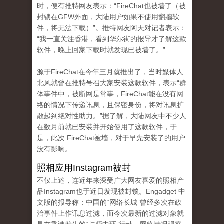
时，便有推特网友表示：“FireChat也被墙了（被
封锁在GFW外面，大陆用户如果不使用翻牆软
件，将无法下载）”。推特网友阿天对记者表示：
“我一直关注香港，看到华尔街的报导才了解这款
软件，晚上回家下载时就发现已被墙了。”
源于FireChat在今年三月就推出了，当时媒体人
北风就曾在推特号召大家安装这款软件，表示“群
体事件中，被断网是常事，FireChat能在没有网
络的情况下传递讯息，且保密身份，将对讯息扩
散起到绝对性助力。”据了解，大陆网友中不少人
在数月前就已安装并开始使用了这款软件，于
是，此次 FireChat被墙，对于早先安装了的用户
没有影响。
照相应用Instagram被封
不仅上述，连近年来深受广大网友喜爱的照相产
品Instagram也于近日发现被封锁。Engadget 中
文版的报导称：中国的“网络长城”曾经多次在政
治事件上作讯息过滤，而今次最新的过滤对象就