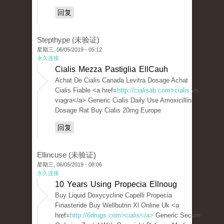
回复
Stepthype (未验证)
星期三, 06/05/2019 - 05:12
永久连接
Cialis Mezza Pastiglia EllCauh
Achat De Cialis Canada Levitra Dosage Achat
Cialis Fiable <a href=
http://cialisab.com>cialis
vs
viagra</a> Generic Cialis Daily Use Amoxicillin
Dosage Rat Buy Cialis 20mg Europe
回复
Ellincuse (未验证)
星期三, 06/05/2019 - 08:06
永久连接
10 Years Using Propecia Ellnoug
Buy Liquid Doxycycline Capelli Propecia
Finasteride Buy Wellbutrin Xl Online Uk <a
href=
http://6drugs.com>cialis</a>
Generic Secure