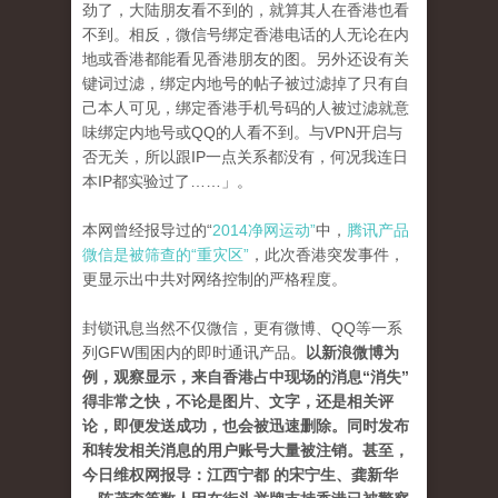
劲了，大陆朋友看不到的，就算其人在香港也看
不到。相反，微信号绑定香港电话的人无论在内
地或香港都能看见香港朋友的图。另外还设有关
键词过滤，绑定内地号的帖子被过滤掉了只有自
己本人可见，绑定香港手机号码的人被过滤就意
味绑定内地号或QQ的人看不到。与VPN开启与
否无关，所以跟IP一点关系都没有，何况我连日
本IP都实验过了……」。
本网曾经报导过的“
2014净网运动”
中，
腾讯产品
微信是被筛查的“重灾区”
，此次香港突发事件，
更显示出中共对网络控制的严格程度。
封锁讯息当然不仅微信，更有微博、QQ等一系
列GFW围困内的即时通讯产品。
以新浪微博为
例，观察显示，来自香港占中现场的消息“消失”
得非常之快，不论是图片、文字，还是相关评
论，即便发送成功，也会被迅速删除。同时发布
和转发相关消息的用户账号大量被注销。甚至，
今日维权网报导：江西宁都 的宋宁生、龚新华