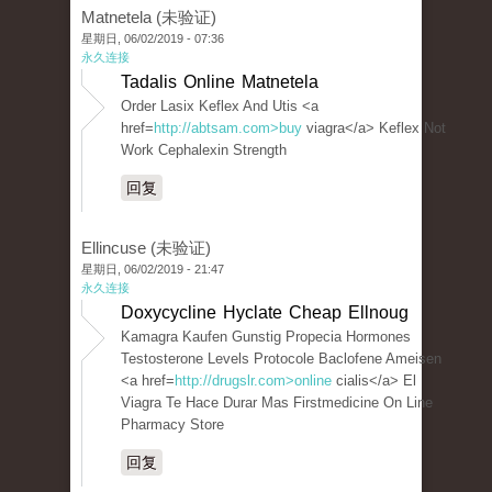
Matnetela (未验证)
星期日, 06/02/2019 - 07:36
永久连接
Tadalis Online Matnetela
Order Lasix Keflex And Utis <a
href=
http://abtsam.com>buy
viagra</a> Keflex Not
Work Cephalexin Strength
回复
Ellincuse (未验证)
星期日, 06/02/2019 - 21:47
永久连接
Doxycycline Hyclate Cheap Ellnoug
Kamagra Kaufen Gunstig Propecia Hormones
Testosterone Levels Protocole Baclofene Ameisen
<a href=
http://drugslr.com>online
cialis</a> El
Viagra Te Hace Durar Mas Firstmedicine On Line
Pharmacy Store
回复