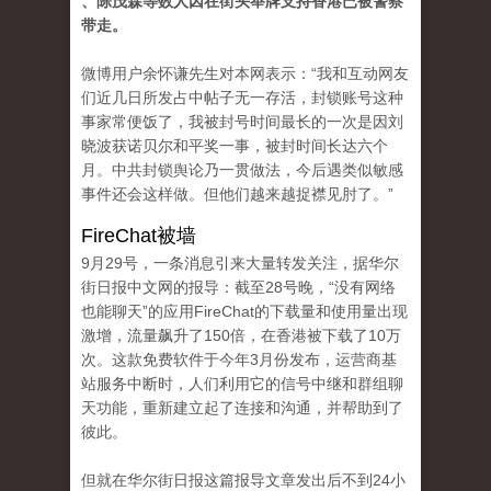
、陈茂森等数人因在街头举牌支持香港已被警察
带走。
微博用户余怀谦先生对本网表示：“我和互动网友
们近几日所发占中帖子无一存活，封锁账号这种
事家常便饭了，我被封号时间最长的一次是因刘
晓波获诺贝尔和平奖一事，被封时间长达六个
月。中共封锁舆论乃一贯做法，今后遇类似敏感
事件还会这样做。但他们越来越捉襟见肘了。”
FireChat被墙
9月29号，一条消息引来大量转发关注，据华尔
街日报中文网的报导：截至28号晚，“没有网络
也能聊天”的应用FireChat的下载量和使用量出现
激增，流量飙升了150倍，在香港被下载了10万
次。这款免费软件于今年3月份发布，运营商基
站服务中断时，人们利用它的信号中继和群组聊
天功能，重新建立起了连接和沟通，并帮助到了
彼此。
但就在华尔街日报这篇报导文章发出后不到24小