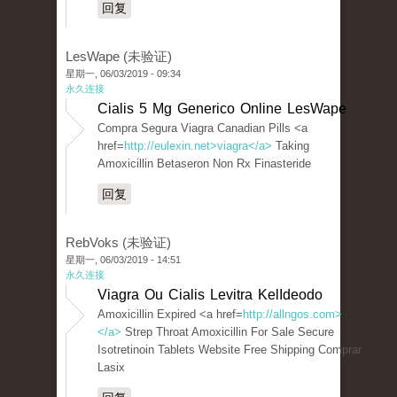
回复
LesWape (未验证)
星期一, 06/03/2019 - 09:34
永久连接
Cialis 5 Mg Generico Online LesWape
Compra Segura Viagra Canadian Pills <a
href=
http://eulexin.net>viagra</a>
Taking
Amoxicillin Betaseron Non Rx Finasteride
回复
RebVoks (未验证)
星期一, 06/03/2019 - 14:51
永久连接
Viagra Ou Cialis Levitra KelIdeodo
Amoxicillin Expired <a href=
http://allngos.com>
</a>
Strep Throat Amoxicillin For Sale Secure
Isotretinoin Tablets Website Free Shipping Comprar
Lasix