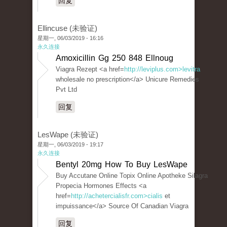
回复
Ellincuse (未验证)
星期一, 06/03/2019 - 16:16
永久连接
Amoxicillin Gg 250 848 Ellnoug
Viagra Rezept <a href=
http://leviplus.com>levitra
wholesale no prescription</a> Unicure Remedies
Pvt Ltd
回复
LesWape (未验证)
星期一, 06/03/2019 - 19:17
永久连接
Bentyl 20mg How To Buy LesWape
Buy Accutane Online Topix Online Apotheke Silagra
Propecia Hormones Effects <a
href=
http://achetercialisfr.com>cialis
et
impuissance</a> Source Of Canadian Viagra
回复