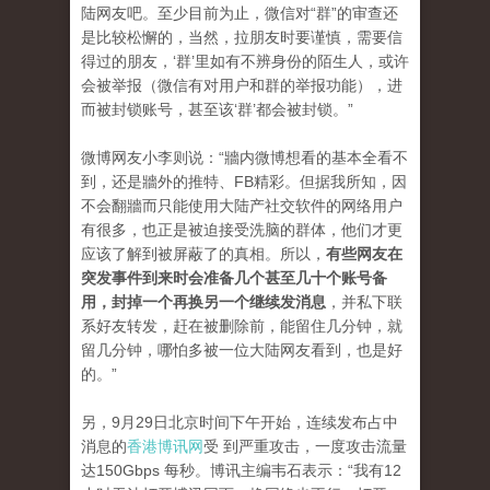
陆网友吧。至少目前为止，微信对“群”的审查还
是比较松懈的，当然，拉朋友时要谨慎，需要信
得过的朋友，‘群’里如有不辨身份的陌生人，或许
会被举报（微信有对用户和群的举报功能），进
而被封锁账号，甚至该‘群’都会被封锁。”
微博网友小李则说：“牆内微博想看的基本全看不
到，还是牆外的推特、FB精彩。但据我所知，因
不会翻牆而只能使用大陆产社交软件的网络用户
有很多，也正是被迫接受洗脑的群体，他们才更
应该了解到被屏蔽了的真相。所以，
有些网友在
突发事件到来时会准备几个甚至几十个账号备
用，封掉一个再换另一个继续发消息
，并私下联
系好友转发，赶在被删除前，能留住几分钟，就
留几分钟，哪怕多被一位大陆网友看到，也是好
的。”
另，9月29日北京时间下午开始，连续发布占中
消息的
香港博讯网
受 到严重攻击，一度攻击流量
达150Gbps 每秒。博讯主编韦石表示：“我有12