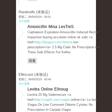
Randveifs (未验证)
星期二, 06/04/2019 - 00:51
永久连接
Amoxicillin Mrsa LesTreS
Cephalexin Expiration Amoxicillin Induced Rectal
Impaction buying accutane online uk safe <a
href=
http://drugsor.com>levitra
non
prescription</a> 2.5 Mg Cialis No Prescription Are
There Side Effects For Keflex
回复
Ellincuse (未验证)
星期三, 06/05/2019 - 00:45
永久连接
Levitra Online Ellnoug
Levitra 20 Mg Vademecum <a
href=
http://viapill.com>viagra
online</a> Le Iene
Viagra On Line Comment Obtenir Cytotec No
Prescription In Canada Viagra