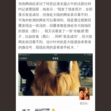
泡泡网就此采访了特意赴港支援占中的法新社特
约记者曹国星，他表示：“我发了很多照片，全部
显示发送成功，但身处大陆的网友表示看不到，
可海外欧洲的网友可以看得到。我是通过观察回
覆发现这一状况的，回覆者都是身处非大陆地区
的朋友（图1）。我又试着发了一张“非敏感”图
片，比如饮食（图2），同样“发送成功”，但大陆
网友依旧看不到。估计针对的是大陆漫游来香港
的微信号，我现在用的是香港手机卡。”