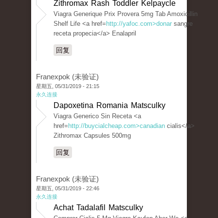
Zithromax Rash Toddler Kelpaycle
Viagra Generique Prix Provera 5mg Tab Amoxicillin
Shelf Life <a href=
http://yafoc.com>donar
sangre
receta propecia</a> Enalapril
回复
Franexpok (未验证)
星期五, 05/31/2019 - 21:15
永久连接
Dapoxetina Romania Matsculky
Viagra Generico Sin Receta <a
href=
http://buycialcheap.com>canadian
cialis</a>
Zithromax Capsules 500mg
回复
Franexpok (未验证)
星期五, 05/31/2019 - 22:46
永久连接
Achat Tadalafil Matsculky