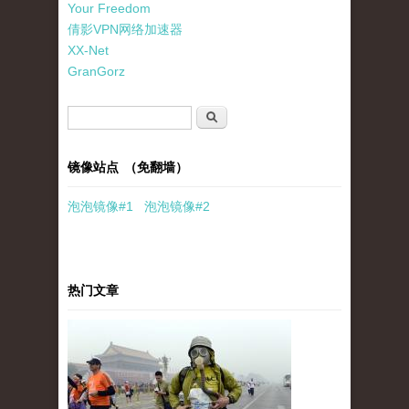
Your Freedom
倩影VPN网络加速器
XX-Net
GranGorz
搜索表单
搜索
镜像站点 （免翻墙）
泡泡
镜像
#1
泡泡
镜像#2
热门文章