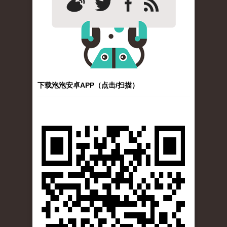
下载泡泡安卓APP（点击/扫描）