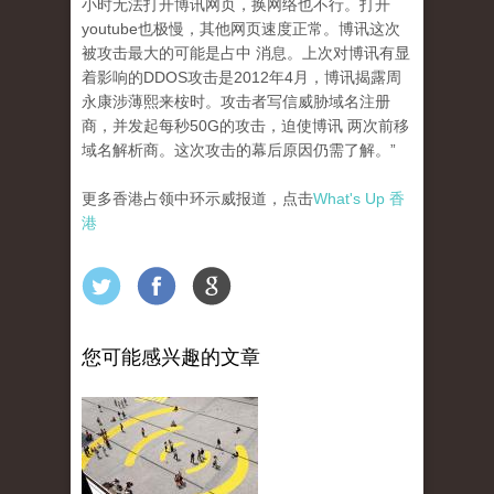
小时无法打开博讯网页，换网络也不行。打开
youtube也极慢，其他网页速度正常。博讯这次
被攻击最大的可能是占中 消息。上次对博讯有显
着影响的DDOS攻击是2012年4月，博讯揭露周
永康涉薄熙来桉时。攻击者写信威胁域名注册
商，并发起每秒50G的攻击，迫使博讯 两次前移
域名解析商。这次攻击的幕后原因仍需了解。”
更多香港占领中环示威报道，点击
What's Up 香
港
您可能感兴趣的文章