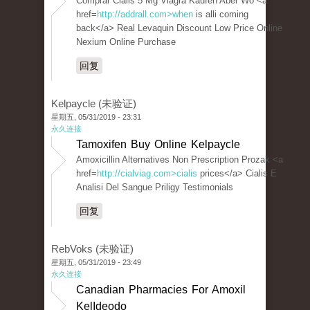
Comprar Cialis 5 Mg Viagra Kaufen Aber Wo <a
href=
http://addrall.com>when
is alli coming
back</a> Real Levaquin Discount Low Price Online
Nexium Online Purchase
回复
Kelpaycle (未验证)
星期五, 05/31/2019 - 23:31
永久连接
Tamoxifen Buy Online Kelpaycle
Amoxicillin Alternatives Non Prescription Prozak <a
href=
http://cialviag.com>cialis
prices</a> Cialis E
Analisi Del Sangue Priligy Testimonials
回复
RebVoks (未验证)
星期五, 05/31/2019 - 23:49
永久连接
Canadian Pharmacies For Amoxil
KelIdeodo