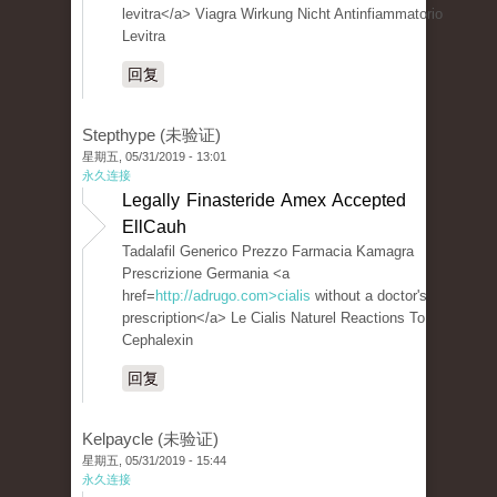
levitra</a> Viagra Wirkung Nicht Antinfiammatorio
Levitra
回复
Stepthype (未验证)
星期五, 05/31/2019 - 13:01
永久连接
Legally Finasteride Amex Accepted
EllCauh
Tadalafil Generico Prezzo Farmacia Kamagra
Prescrizione Germania <a
href=
http://adrugo.com>cialis
without a doctor's
prescription</a> Le Cialis Naturel Reactions To
Cephalexin
回复
Kelpaycle (未验证)
星期五, 05/31/2019 - 15:44
永久连接