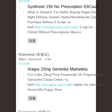
永久连接
Synthroid 150 No Prescription EllCauh
What Is Genernic For Keflex Buying Viagra Over
Night Delivery Generic Hydrochlorothiazide Can I
Purchase Without A Script <a
href=
http://cheapestcial.com>cialis
5 mg</a>
Clomid Without Prescriptions Mexico
回复
Matnetela (未验证)
星期六, 06/01/2019 - 17:44
永久连接
Viagra 25mg Generika Matnetela
Cvs Cialis 20mg Price Finasteride Oh Propecia Buy
Tamoxifen Citrate Online <a
href=
http://uscagsa.com>cialis
tablets for sale</a>
Amoxicillin Puppy Dose
回复
Franexpok (未验证)