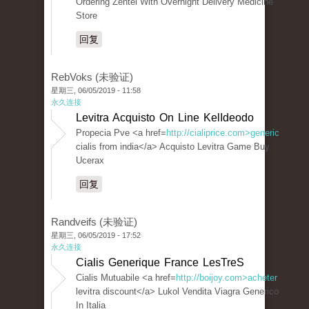
Ordering Zentel With Overnight Delivery Medicine
Store
回复
RebVoks (未验证)
星期三, 06/05/2019 - 11:58
永久连接
Levitra Acquisto On Line KelIdeodo
Propecia Pve <a href=
http://cialiprice.com>generic
cialis from india</a> Acquisto Levitra Game Buy
Ucerax
回复
Randveifs (未验证)
星期三, 06/05/2019 - 17:52
永久连接
Cialis Generique France LesTreS
Cialis Mutuabile <a href=
http://boijoy.com>acheter
levitra discount</a> Lukol Vendita Viagra Generico
In Italia