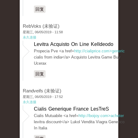
回复
RebVoks (未验证)
星期三, 06/05/2019 - 11:58
永久连接
Levitra Acquisto On Line KelIdeodo
Propecia Pve <a href=
http://cialiprice.com>generic
cialis from india</a> Acquisto Levitra Game Buy
Ucerax
回复
Randveifs (未验证)
星期三, 06/05/2019 - 17:52
永久连接
Cialis Generique France LesTreS
Cialis Mutuabile <a href=
http://boijoy.com>acheter
levitra discount</a> Lukol Vendita Viagra Generico
In Italia