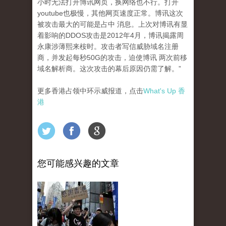
小时无法打开博讯网页，换网络也不行。打开
youtube也极慢，其他网页速度正常。博讯这次
被攻击最大的可能是占中 消息。上次对博讯有显
着影响的DDOS攻击是2012年4月，博讯揭露周
永康涉薄熙来桉时。攻击者写信威胁域名注册
商，并发起每秒50G的攻击，迫使博讯 两次前移
域名解析商。这次攻击的幕后原因仍需了解。”
更多香港占领中环示威报道，点击
What's Up 香
港
您可能感兴趣的文章