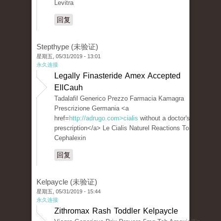
Levitra
回复
Stepthype (未验证)
星期五, 05/31/2019 - 13:01
永久连接
Legally Finasteride Amex Accepted
EllCauh
Tadalafil Generico Prezzo Farmacia Kamagra
Prescrizione Germania <a
href=
http://adrugo.com>cialis
without a doctor's
prescription</a> Le Cialis Naturel Reactions To
Cephalexin
回复
Kelpaycle (未验证)
星期五, 05/31/2019 - 15:44
永久连接
Zithromax Rash Toddler Kelpaycle