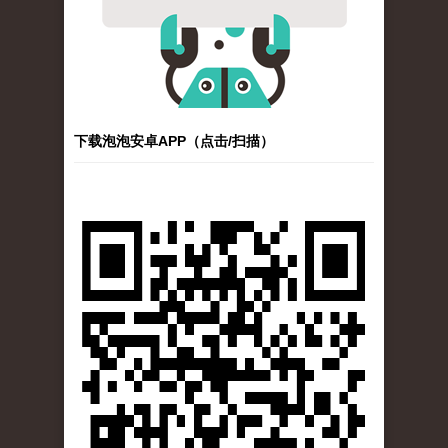
下载泡泡安卓APP（点击/扫描）