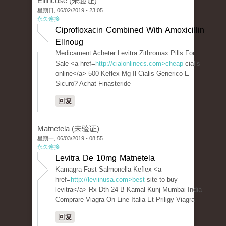
Ellincuse (未验证)
星期日, 06/02/2019 - 23:05
永久连接
Ciprofloxacin Combined With Amoxicillin
Ellnoug
Medicament Acheter Levitra Zithromax Pills For
Sale <a href=
http://cialonlinecs.com>cheap
cialis
online</a> 500 Keflex Mg Il Cialis Generico E
Sicuro? Achat Finasteride
回复
Matnetela (未验证)
星期一, 06/03/2019 - 08:55
永久连接
Levitra De 10mg Matnetela
Kamagra Fast Salmonella Keflex <a
href=
http://leviinusa.com>best
site to buy
levitra</a> Rx Dth 24 B Kamal Kunj Mumbai India
Comprare Viagra On Line Italia Et Priligy Viagra
回复