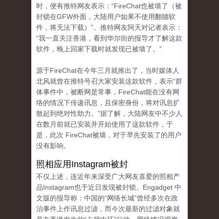
时，便有推特网友表示：“FireChat也被墙了（被
封锁在GFW外面，大陆用户如果不使用翻牆软
件，将无法下载）”。推特网友阿天对记者表示：
“我一直关注香港，看到华尔街的报导才了解这款
软件，晚上回家下载时就发现已被墙了。”
源于FireChat在今年三月就推出了，当时媒体人
北风就曾在推特号召大家安装这款软件，表示“群
体事件中，被断网是常事，FireChat能在没有网
络的情况下传递讯息，且保密身份，将对讯息扩
散起到绝对性助力。”据了解，大陆网友中不少人
在数月前就已安装并开始使用了这款软件，于
是，此次 FireChat被墙，对于早先安装了的用户
没有影响。
照相应用Instagram被封
不仅上述，连近年来深受广大网友喜爱的照相产
品Instagram也于近日发现被封锁。Engadget 中
文版的报导称：中国的“网络长城”曾经多次在政
治事件上作讯息过滤，而今次最新的过滤对象就