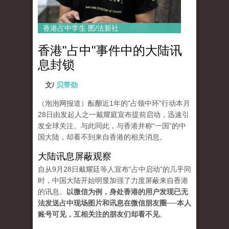
香港占中学生 图/法新社
香港"占中"事件中的大陆讯
息封锁
文/
贝带劲
（泡泡网报道）酝酿近1年的"占领中环"行动本月
28日由发起人之一戴耀庭宣布提前启动，迅速引
发全球关注。与此同此，与香港并称“一国”的中
国大陆，却看不到来自香港的相关消息。
大陆讯息屏蔽观察
自从9月28日戴耀廷等人宣布“占中启动”的几乎同
时，中国大陆开始明显加强了力度屏蔽来自香港
的讯息。
以微信为例，身处香港的用户发现已无
法发送占中现场图片和讯息在微信朋友圈──本人
账号可见，互相关注的朋友们却看不见
。