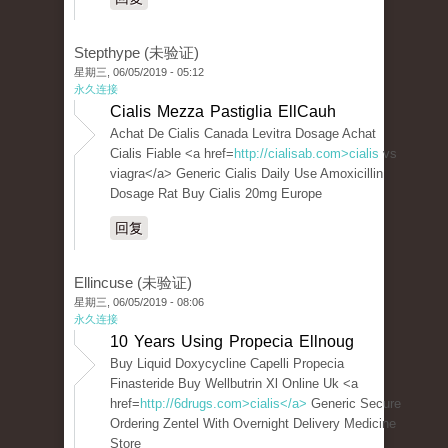
Stepthype (未验证)
星期三, 06/05/2019 - 05:12
永久连接
Cialis Mezza Pastiglia EllCauh
Achat De Cialis Canada Levitra Dosage Achat
Cialis Fiable <a href=
http://cialisab.com>cialis
vs
viagra</a> Generic Cialis Daily Use Amoxicillin
Dosage Rat Buy Cialis 20mg Europe
回复
Ellincuse (未验证)
星期三, 06/05/2019 - 08:06
永久连接
10 Years Using Propecia Ellnoug
Buy Liquid Doxycycline Capelli Propecia
Finasteride Buy Wellbutrin Xl Online Uk <a
href=
http://6drugs.com>cialis</a>
Generic Secure
Ordering Zentel With Overnight Delivery Medicine
Store