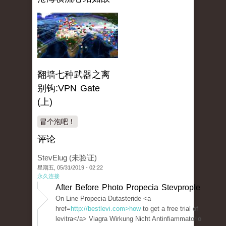
翻墙七种武器之离
别钩:VPN Gate
(上)
冒个泡吧！
评论
StevElug (未验证)
星期五, 05/31/2019 - 02:22
永久连接
After Before Photo Propecia Stevprople
On Line Propecia Dutasteride <a
href=
http://bestlevi.com>how
to get a free trial of
levitra</a> Viagra Wirkung Nicht Antinfiammatorio