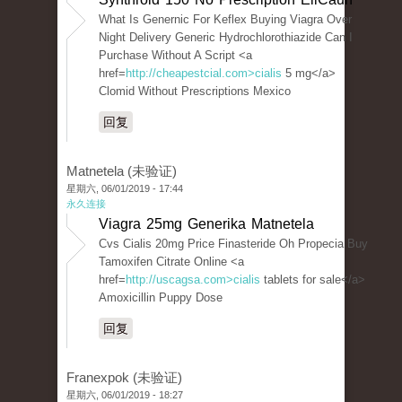
What Is Genernic For Keflex Buying Viagra Over
Night Delivery Generic Hydrochlorothiazide Can I
Purchase Without A Script <a
href=
http://cheapestcial.com>cialis
5 mg</a>
Clomid Without Prescriptions Mexico
回复
Matnetela (未验证)
星期六, 06/01/2019 - 17:44
永久连接
Viagra 25mg Generika Matnetela
Cvs Cialis 20mg Price Finasteride Oh Propecia Buy
Tamoxifen Citrate Online <a
href=
http://uscagsa.com>cialis
tablets for sale</a>
Amoxicillin Puppy Dose
回复
Franexpok (未验证)
星期六, 06/01/2019 - 18:27