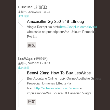
Ellincuse (未验证)
星期一, 06/03/2019 - 16:16
永久连接
Amoxicillin Gg 250 848 Ellnoug
Viagra Rezept <a href=
http://leviplus.com>levitra
wholesale no prescription</a> Unicure Remedies
Pvt Ltd
回复
LesWape (未验证)
星期一, 06/03/2019 - 19:17
永久连接
Bentyl 20mg How To Buy LesWape
Buy Accutane Online Topix Online Apotheke Silagra
Propecia Hormones Effects <a
href=
http://achetercialisfr.com>cialis
et
impuissance</a> Source Of Canadian Viagra
回复