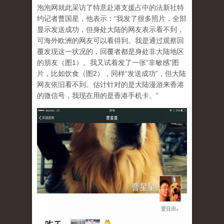
泡泡网就此采访了特意赴港支援占中的法新社特
约记者曹国星，他表示：“我发了很多照片，全部
显示发送成功，但身处大陆的网友表示看不到，
可海外欧洲的网友可以看得到。我是通过观察回
覆发现这一状况的，回覆者都是身处非大陆地区
的朋友（图1）。我又试着发了一张“非敏感”图
片，比如饮食（图2），同样“发送成功”，但大陆
网友依旧看不到。估计针对的是大陆漫游来香港
的微信号，我现在用的是香港手机卡。”