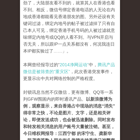
劲了，大陆朋友看不到的，就算其人在香港也看
不到。相反，微信号绑定香港电话的人无论在内
地或香港都能看见香港朋友的图。另外还设有关
键词过滤，绑定内地号的帖子被过滤掉了只有自
己本人可见，绑定香港手机号码的人被过滤就意
味绑定内地号或QQ的人看不到。与VPN开启与
否无关，所以跟IP一点关系都没有，何况我连日
本IP都实验过了……」。
本网曾经报导过的“
2014净网运动”
中，
腾讯产品
微信是被筛查的“重灾区”
，此次香港突发事件，
更显示出中共对网络控制的严格程度。
封锁讯息当然不仅微信，更有微博、QQ等一系
列GFW围困内的即时通讯产品。
以新浪微博为
例，观察显示，来自香港占中现场的消息“消失”
得非常之快，不论是图片、文字，还是相关评
论，即便发送成功，也会被迅速删除。同时发布
和转发相关消息的用户账号大量被注销。甚至，
今日维权网报导：江西宁都 的宋宁生、龚新华