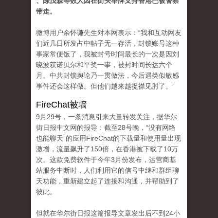
、陈茂森等数人因在街头举牌支持香港已被警察
带走。
微博用户余怀谦先生对本网表示：“我和互动网友
们近几日所发占中帖子无一存活，封锁账号这种
事家常便饭了，我被封号时间最长的一次是因刘
晓波获诺贝尔和平奖一事，被封时间长达六个
月。中共封锁舆论乃一贯做法，今后遇类似敏感
事件还会这样做。但他们越来越捉襟见肘了。”
FireChat被墙
9月29号，一条消息引来大量转发关注，据华尔
街日报中文网的报导：截至28号晚，“没有网络
也能聊天”的应用FireChat的下载量和使用量出现
激增，流量飙升了150倍，在香港被下载了10万
次。这款免费软件于今年3月份发布，运营商基
站服务中断时，人们利用它的信号中继和群组聊
天功能，重新建立起了连接和沟通，并帮助到了
彼此。
但就在华尔街日报这篇报导文章发出后不到24小