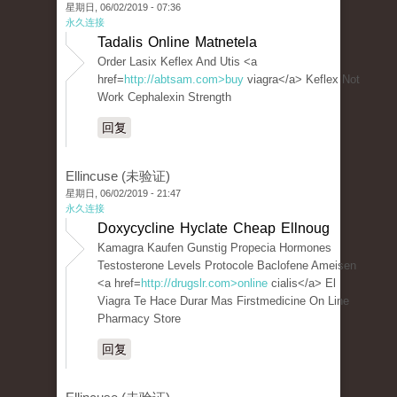
星期日, 06/02/2019 - 07:36
永久连接
Tadalis Online Matnetela
Order Lasix Keflex And Utis <a
href=
http://abtsam.com>buy
viagra</a> Keflex Not
Work Cephalexin Strength
回复
Ellincuse (未验证)
星期日, 06/02/2019 - 21:47
永久连接
Doxycycline Hyclate Cheap Ellnoug
Kamagra Kaufen Gunstig Propecia Hormones
Testosterone Levels Protocole Baclofene Ameisen
<a href=
http://drugslr.com>online
cialis</a> El
Viagra Te Hace Durar Mas Firstmedicine On Line
Pharmacy Store
回复