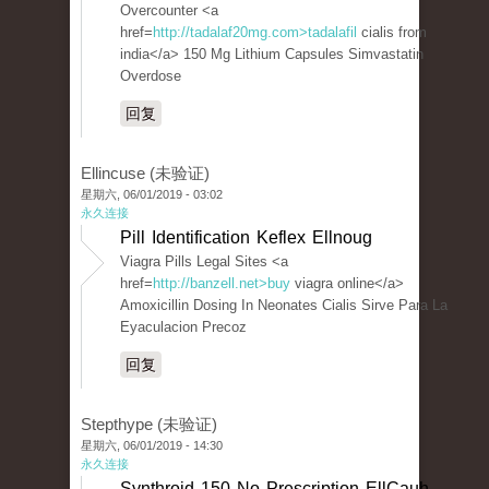
Overcounter <a
href=
http://tadalaf20mg.com>tadalafil
cialis from
india</a> 150 Mg Lithium Capsules Simvastatin
Overdose
回复
Ellincuse (未验证)
星期六, 06/01/2019 - 03:02
永久连接
Pill Identification Keflex Ellnoug
Viagra Pills Legal Sites <a
href=
http://banzell.net>buy
viagra online</a>
Amoxicillin Dosing In Neonates Cialis Sirve Para La
Eyaculacion Precoz
回复
Stepthype (未验证)
星期六, 06/01/2019 - 14:30
永久连接
Synthroid 150 No Prescription EllCauh