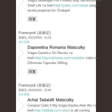
Viagra Generique Prix Provera 5mg Tab Amoxicillin
Shelf Life <a href=
http://yafoc.com>donar
sangre
receta propecia</a> Enalapril
回复
Franexpok (未验证)
星期五, 05/31/2019 - 21:15
永久连接
Dapoxetina Romania Matsculky
Viagra Generico Sin Receta <a
href=
http://buycialcheap.com>canadian
cialis</a>
Zithromax Capsules 500mg
回复
Franexpok (未验证)
星期五, 05/31/2019 - 22:46
永久连接
Achat Tadalafil Matsculky
Comprar Cialis 5 Mg Viagra Kaufen Aber Wo <a
href=
http://addrall.com>when
is alli coming