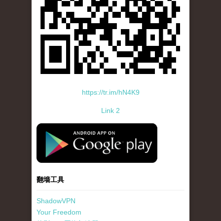
https://tr.im/hN4K9
Link 2
standard-icon-googleplay-app-store.png
翻墙工具
ShadowVPN
Your Freedom