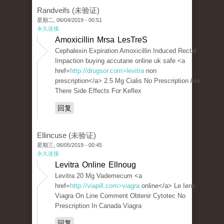
Randveifs (未验证)
星期二, 06/04/2019 - 00:51
永久连接
Amoxicillin Mrsa LesTreS
Cephalexin Expiration Amoxicillin Induced Rectal
Impaction buying accutane online uk safe <a
href=
http://drugsor.com>levitra
non
prescription</a> 2.5 Mg Cialis No Prescription Are
There Side Effects For Keflex
回复
Ellincuse (未验证)
星期三, 06/05/2019 - 00:45
永久连接
Levitra Online Ellnoug
Levitra 20 Mg Vademecum <a
href=
http://viapill.com>viagra
online</a> Le Iene
Viagra On Line Comment Obtenir Cytotec No
Prescription In Canada Viagra
回复