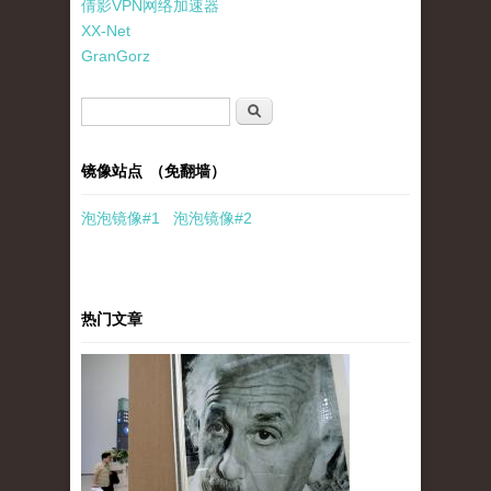
倩影VPN网络加速器
XX-Net
GranGorz
搜索表单
搜索
镜像站点 （免翻墙）
泡泡
镜像
#1
泡泡
镜像#2
热门文章