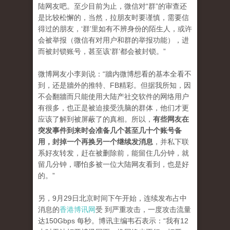
陆网友吧。至少目前为止，微信对“群”的审查还
是比较松懈的，当然，拉朋友时要谨慎，需要信
得过的朋友，‘群’里如有不辨身份的陌生人，或许
会被举报（微信有对用户和群的举报功能），进
而被封锁账号，甚至该‘群’都会被封锁。”
微博网友小李则说：“牆内微博想看的基本全看不
到，还是牆外的推特、FB精彩。但据我所知，因
不会翻牆而只能使用大陆产社交软件的网络用户
有很多，也正是被迫接受洗脑的群体，他们才更
应该了解到被屏蔽了的真相。所以，
有些网友在
突发事件到来时会准备几个甚至几十个账号备
用，封掉一个再换另一个继续发消息
，并私下联
系好友转发，赶在被删除前，能留住几分钟，就
留几分钟，哪怕多被一位大陆网友看到，也是好
的。”
另，9月29日北京时间下午开始，连续发布占中
消息的
香港博讯网
受 到严重攻击，一度攻击流量
达150Gbps 每秒。博讯主编韦石表示：“我有12