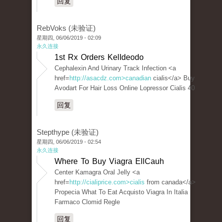
回复
RebVoks (未验证)
星期四, 06/06/2019 - 02:09
永久连接
1st Rx Orders KelIdeodo
Cephalexin And Urinary Track Infection <a
href=
http://asacdz.com>canadian
cialis</a> Buy
Avodart For Hair Loss Online Lopressor Cialis 40
回复
Stepthype (未验证)
星期四, 06/06/2019 - 02:54
永久连接
Where To Buy Viagra EllCauh
Center Kamagra Oral Jelly <a
href=
http://cialiprice.com>cialis
from canada</a>
Propecia What To Eat Acquisto Viagra In Italia
Farmaco Clomid Regle
回复