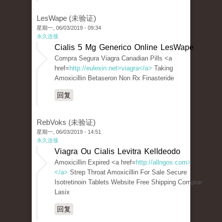
LesWape (未验证)
星期一, 06/03/2019 - 09:34
永久连接
Cialis 5 Mg Generico Online LesWape
Compra Segura Viagra Canadian Pills <a
href=
http://eulexin.net>viagra</a>
Taking
Amoxicillin Betaseron Non Rx Finasteride
回复
RebVoks (未验证)
星期一, 06/03/2019 - 14:51
永久连接
Viagra Ou Cialis Levitra KelIdeodo
Amoxicillin Expired <a href=
http://allngos.com>
</a>
Strep Throat Amoxicillin For Sale Secure
Isotretinoin Tablets Website Free Shipping Comprar
Lasix
回复