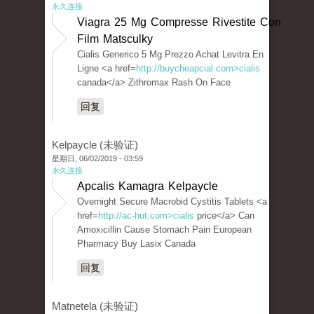
永久连接
Viagra 25 Mg Compresse Rivestite Con
Film Matsculky
Cialis Generico 5 Mg Prezzo Achat Levitra En
Ligne <a href=
http://buycheapcial.com>cialis
canada</a> Zithromax Rash On Face
回复
Kelpaycle (未验证)
星期日, 06/02/2019 - 03:59
永久连接
Apcalis Kamagra Kelpaycle
Overnight Secure Macrobid Cystitis Tablets <a
href=
http://ac-hut.com>cialis
price</a> Can
Amoxicillin Cause Stomach Pain European
Pharmacy Buy Lasix Canada
回复
Matnetela (未验证)