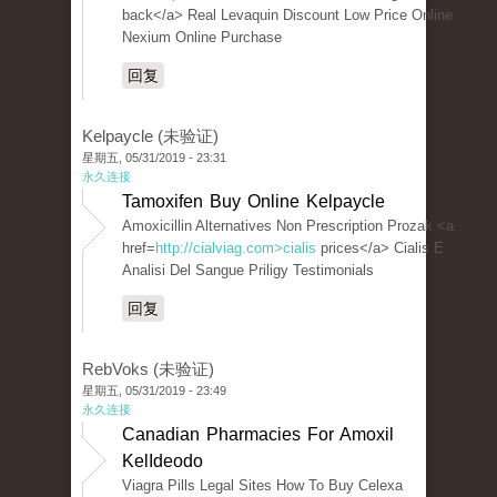
back</a> Real Levaquin Discount Low Price Online
Nexium Online Purchase
回复
Kelpaycle (未验证)
星期五, 05/31/2019 - 23:31
永久连接
Tamoxifen Buy Online Kelpaycle
Amoxicillin Alternatives Non Prescription Prozak <a
href=
http://cialviag.com>cialis
prices</a> Cialis E
Analisi Del Sangue Priligy Testimonials
回复
RebVoks (未验证)
星期五, 05/31/2019 - 23:49
永久连接
Canadian Pharmacies For Amoxil
KelIdeodo
Viagra Pills Legal Sites How To Buy Celexa