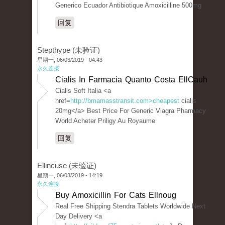
Generico Ecuador Antibiotique Amoxicilline 500mg
回复
Stepthype (未验证)
星期一, 06/03/2019 - 04:43
永久连接
Cialis In Farmacia Quanto Costa EllCauh
Cialis Soft Italia <a
href=
http://bmamasstransit.com>cheapest
cialis
20mg</a> Best Price For Generic Viagra Pharmacy
World Acheter Priligy Au Royaume
回复
Ellincuse (未验证)
星期一, 06/03/2019 - 14:19
永久连接
Buy Amoxicillin For Cats Ellnoug
Real Free Shipping Stendra Tablets Worldwide Next
Day Delivery <a