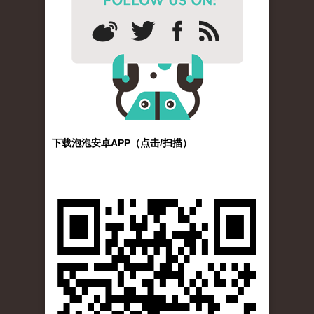
下载泡泡安卓APP（点击/扫描）