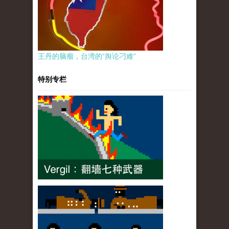
王丹的脑瘤，台湾的“舆论刁难”
特别专栏