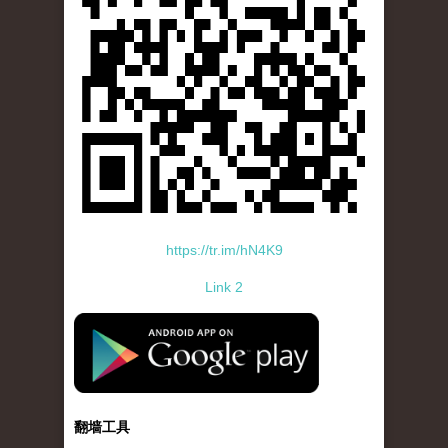
https://tr.im/hN4K9
Link 2
standard-icon-googleplay-app-store.png
翻墙工具