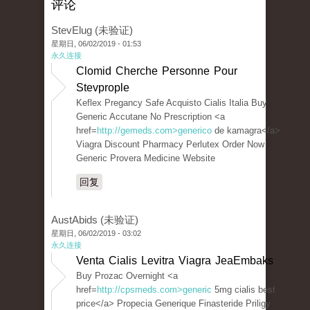
评论
StevElug (未验证)
星期日, 06/02/2019 - 01:53
永久连接
Clomid Cherche Personne Pour
Stevprople
Keflex Pregancy Safe Acquisto Cialis Italia Buy
Generic Accutane No Prescription <a
href=
http://gemeds.com>generico
de kamagra</a>
Viagra Discount Pharmacy Perlutex Order Now
Generic Provera Medicine Website
回复
AustAbids (未验证)
星期日, 06/02/2019 - 03:02
永久连接
Venta Cialis Levitra Viagra JeaEmbaks
Buy Prozac Overnight <a
href=
http://cpsmeds.com>generic
5mg cialis best
price</a> Propecia Generique Finasteride Priligy