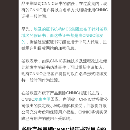
品里删除对CNNIC证书的信任，在过渡期内，现
有的CNNIC用户将以白名单方式继续使用CNNIC
证书一段时间。
早先，
埃及的证书机构MCS集团发布了针对谷歌
域名的假证书，而这些证书都是由CNNIC颁发
的
，据信这些假证书可能被用于中间人代理，拦
截用户和目标网站的加密信息。
谷歌表示，如果CNNIC实施技术及流程改进杜绝
此前发生的证书伪造事件，可以重新申请加入。
现有CNNIC证书客户将暂时以白名单形式继续支
持一段时间作为过渡。
在谷歌宣布旗下产品删除CNNIC根证书之后，
CNNIC
发表声明
回应。声明称，CNNIC对谷歌公
司做出的决定表示难以理解和接受，并敦促谷歌
公司充分考虑和保障用户权益。CNNIC将切实保
障已有用户的使用不受影响。
谷歌产品吊销CNNIC根证书对用户的