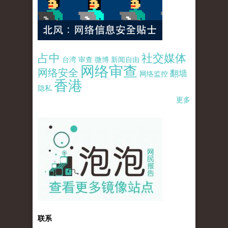
占中
社交媒体
台湾
审查
微博
新闻自由
网络审查
网络安全
翻墙
网络监控
香港
隐私
更多
pao-pao-banner-mirror-site-120814.jpg
联系