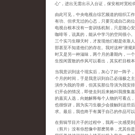
心”，进出无需出示入台证，保安相对宽松
由此可见，中央电视台综艺频道的组织工作
有功、但求无过的心态，只要完成自己岗位
电视台根本没有一套训练机制，只是随心安
咖啡等，说真的，能从中学习的空间很小。
三个实习生聊天时，才发现他们都是依靠人
部甚至不知道他们的存在。我对这种“潜规
时又是另一种滋味，两个月的暑期内，一个
生投闲置散的作风可以看出，其实栏目根本
当我意识到这个现实后，灰心了好一阵子，
个月的时间，于是我意识到自己必须极之主
演作为我的导师，但其实那位导演为我安排
们开会的情况，即使去到后来她叫我搜集嘉
的嘉宾人选，向她解释每个人物的可看点，
也很惊讶，因为实习生极少会接触到这些后
求。最后，我也终于有属于自己的作品可以
在剪辑节目片子的过程中，我再一次感受到
（剪片）没有你想像中那麽简单，尤其你是