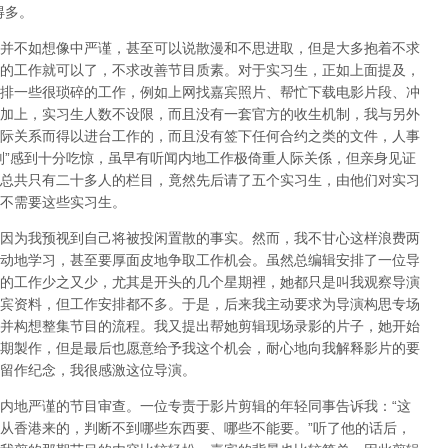
得多。
并不如想像中严谨，甚至可以说散漫和不思进取，但是大多抱着不求
的工作就可以了，不求改善节目质素。对于实习生，正如上面提及，
排一些很琐碎的工作，例如上网找嘉宾照片、帮忙下载电影片段、冲
加上，实习生人数不设限，而且没有一套官方的收生机制，我与另外
际关系而得以进台工作的，而且没有签下任何合约之类的文件，人事
则”感到十分吃惊，虽早有听闻内地工作极倚重人际关係，但亲身见证
总共只有二十多人的栏目，竟然先后请了五个实习生，由他们对实习
不需要这些实习生。
因为我预视到自己将被投闲置散的事实。然而，我不甘心这样浪费两
动地学习，甚至要厚面皮地争取工作机会。虽然总编辑安排了一位导
的工作少之又少，尤其是开头的几个星期裡，她都只是叫我观察导演
宾资料，但工作安排都不多。于是，后来我主动要求为导演构思专场
并构想整集节目的流程。我又提出帮她剪辑现场录影的片子，她开始
期製作，但是最后也愿意给予我这个机会，耐心地向我解释影片的要
留作纪念，我很感激这位导演。
内地严谨的节目审查。一位专责于影片剪辑的年轻同事告诉我：“这
从香港来的，判断不到哪些东西要、哪些不能要。”听了他的话后，