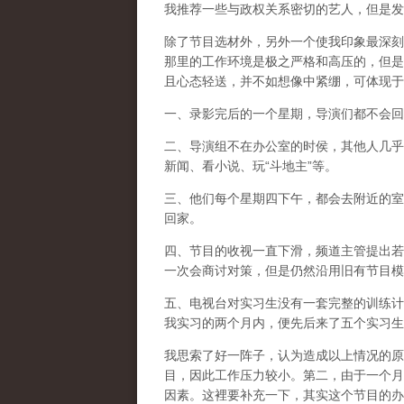
我推荐一些与政权关系密切的艺人，但是发
除了节目选材外，另外一个使我印象最深刻
那里的工作环境是极之严格和高压的，但是
且心态轻送，并不如想像中紧绷，可体现于
一、录影完后的一个星期，导演们都不会回
二、导演组不在办公室的时侯，其他人几乎
新闻、看小说、玩“斗地主”等。
三、他们每个星期四下午，都会去附近的室
回家。
四、节目的收视一直下滑，频道主管提出若
一次会商讨对策，但是仍然沿用旧有节目模
五、电视台对实习生没有一套完整的训练计
我实习的两个月内，便先后来了五个实习生
我思索了好一阵子，认为造成以上情况的原
目，因此工作压力较小。第二，由于一个月
因素。这裡要补充一下，其实这个节目的办