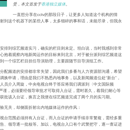
受，本文首发于
香港独立媒体
。
一直想分享在cctv的那段日子，让更多人知道这个机构的情
射到这个机器下的某些人事，太多细碎的事和话，未能尽录，但我永
安排到综艺频道实习，确实的栏目则未定。坦白说，当时我感到非常
心抱着观察内地新闻运作的目标来到北京，对于被分派到综艺频道这
到一个综艺栏目担任导演助理，主要跟随节目导演组工作。
分配频道的安排都非常失望，因此我们多番与人力资源部沟通，希望
调换申请，理由是我们不熟悉内地事务，以及新闻频道位处“新台”，
人员介入周旋，中央电视台终于答应将我们调派到〈中文国际频
续严谨，必须要经领导审批才可取得入台证，需时甚久，着我们耐心等
获批该入台证，换言之我便在综艺频道完成了两个月的实习期。
验无关，却侧面折射出内地媒体运作的作风：
视台范围必须持有入台证，而入台证的申请手续非常繁複，需经多重
告、领导逐一批核等。加以，电视台入口有个武警把守，逐一查证进