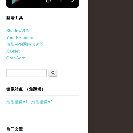
翻墙工具
ShadowVPN
Your Freedom
倩影VPN网络加速器
XX-Net
GranGorz
搜索表单
搜索
镜像站点 （免翻墙）
泡泡
镜像
#1
泡泡
镜像#2
热门文章