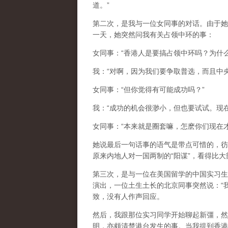
道。”
第二次，是我与一位女同事的对话。由于她
一天，她突然问我有关占领中环的事：
女同事：“香港人是要搞占领中环吗？为什么
我：“对啊，因为我们要争取普选，而且中央
女同事：“但你觉得有可能成功吗？”
我：“成功的机会很渺小，但也要试试。现在
女同事：“本来就是圈套嘛，怎麽你们现在
她说最后一句话事的语气是带点可惜的，彷
原来内地人对一国两制的“阳谋”，看得比
第三次，是与一位在美国留学的中国实习生
演出，一位土生土长的北京同事突然说：“
致，没有人作声回应。
然后，我跟那位实习同学开始聊起新彊，然
明，亦颇清楚港台发生的事。当我提到香港