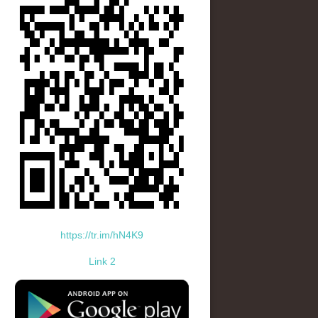
https://tr.im/hN4K9
Link 2
standard-icon-googleplay-app-store.png