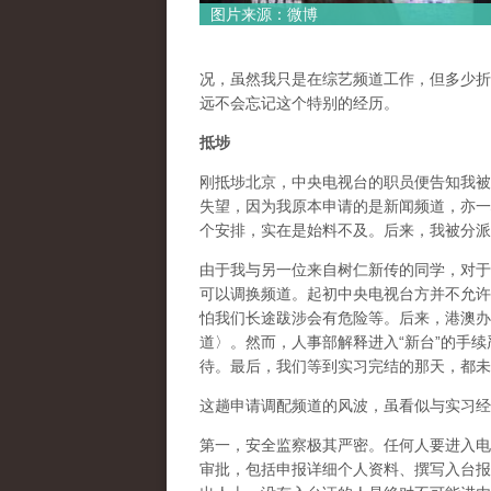
图片来源：微博
况，虽然我只是在综艺频道工作，但多少折
远不会忘记这个特别的经历。
抵埗
刚抵埗北京，中央电视台的职员便告知我被
失望，因为我原本申请的是新闻频道，亦一
个安排，实在是始料不及。后来，我被分派
由于我与另一位来自树仁新传的同学，对于
可以调换频道。起初中央电视台方并不允许
怕我们长途跋涉会有危险等。后来，港澳办
道〉。然而，人事部解释进入“新台”的手
待。最后，我们等到实习完结的那天，都未
这趟申请调配频道的风波，虽看似与实习经
第一，安全监察极其严密。任何人要进入电
审批，包括申报详细个人资料、撰写入台报