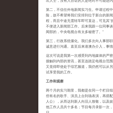
出人士，没有入台证的人是绝对不可能进内
第二，不信任外地新闻实习生。申请过程中
险，故不希望将我们安排到位于新台的新闻
程，而且中途无需转车即可直达，可见其“
不便进入新闻部工作。后来我跟一位同事谈
闻部的，中央电视台有太多秘密了。”
第三，行政系统僵化。我们多次向人事部职
诚意进行沟通。直至后来港澳办介入，事情
这次可说是我第一次感受到内地媒体的严密
接触到内部的资讯，甚至连踏足电视台范围
又觉得即使处于综艺频道，我仍然可以从另
试享受我的工作。
工作和观察
两个月的实习期里，我都是在同一个栏目组
些有名的歌手、演员上台到场表演，再搭配
人公），从而达到新人向旧人致敬，以及娱
他工作人员共十多名；节目每月录影一次，
日。