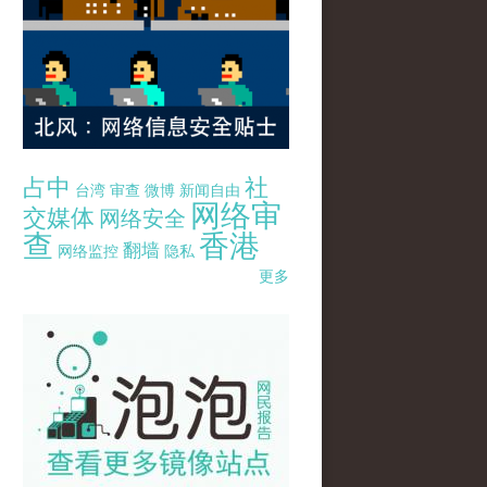
占中
社
台湾
审查
微博
新闻自由
网络审
交媒体
网络安全
查
香港
翻墙
网络监控
隐私
更多
pao-pao-banner-mirror-site-120814.jpg