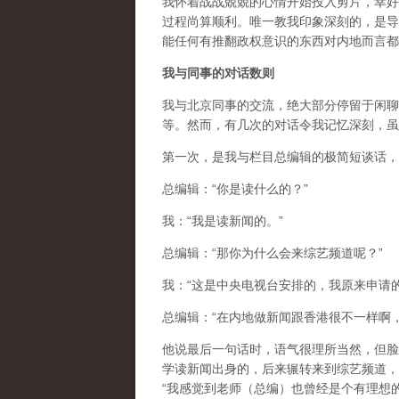
我怀着战战兢兢的心情开始投入剪片，幸好
过程尚算顺利。唯一教我印象深刻的，是导
能任何有推翻政权意识的东西对内地而言都
我与同事的对话数则
我与北京同事的交流，绝大部分停留于闲聊
等。然而，有几次的对话令我记忆深刻，虽
第一次，是我与栏目总编辑的极简短谈话，
总编辑：“你是读什么的？”
我：“我是读新闻的。”
总编辑：“那你为什么会来综艺频道呢？”
我：“这是中央电视台安排的，我原来申请
总编辑：“在内地做新闻跟香港很不一样啊
他说最后一句话时，语气很理所当然，但脸
学读新闻出身的，后来辗转来到综艺频道，
“我感觉到老师（总编）也曾经是个有理想