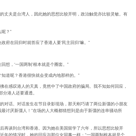
的丈夫是台湾人，因此她的思想比较开明，政治触觉亦比较灵敏。有
呢？”
政府在回归时就答应了香港人要‘民主回归’嘛。”
回想，‘一国两制’根本就是个圈套。”
才知道呢？香港很快就会变成内地那样的。”
彿在感叹港人的天真，竟然中了中国政府的骗局。我不知如何回应，
大部分港人还要通透。
的对话。对话发生在节目录影现场，那天刚巧请了两位新彊的小朋友
我最讨厌新彊人！”在场的人大概都猜想到是由于新彊的连串骚动所
后再谈到台湾和香港。因为她在美国留学了六年，所以思想比较开
近年的情况时，她的回应与那位女同事一样：“一国两制根本就是个