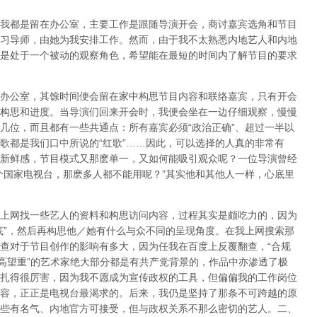
我都是留在办公室，主要工作是跟随导演开会，商讨嘉宾选角和节目
习导师，由她为我安排工作。然而，由于我不太熟悉内地艺人和内地
是处于一个被动的观察角色，希望能在最短的时间内了解节目的要求
办公室，其馀时间便会留在家中构思节目内容和联络嘉宾，只有开会
构思和进度。当导演们回来开会时，我便会坐在一边仔细观察，慢慢
几位，而且都有一些共通点：所有嘉宾必须“政治正确”、超过一半以
歌都是我们口中所说的“红歌”……因此，可以选择的人真的非常有
新鲜感，节目模式又那麽单一，又如何能吸引观众呢？一位导演曾经
个国家电视台，那麽多人都不能用呢？”其实他和其他人一样，心底里
上网找一些艺人的资料和构思访问内容，过程其实是颇吃力的，因为
底”，然后再构思他／她有什么与众不同的呈现角度。在我上网搜索那
查对于节目创作的影响有多大，因为任我在百度上反覆翻查，“合规
德高望重”的艺术家绝大部分都是有共产党背景的，作品中亦渗透了极
扎得很厉害，因为我不愿成为宣传政权的工具，但偏偏我的工作岗位
容，正正是电视台最渴求的。后来，我仍是坚持了那条不可跨越的原
些有名气、内地官方可接受，但与政权关系不那么密切的艺人。二、