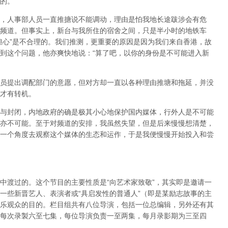
的。
，人事部人员一直推搪说不能调动，理由是怕我地长途跋涉会有危
频道。但事实上，新台与我所住的宿舍之间，只是半小时的地铁车
担心”是不合理的。我们推测，更重要的原因是因为我们来自香港，故
到这个问题，他亦爽快地说：“算了吧，以你的身份是不可能进入新
员提出调配部门的意愿，但对方却一直以各种理由推塘和拖延，并没
才有转机。
与封闭，内地政府的确是极其小心地保护国内媒体，行外人是不可能
亦不可能。至于对频道的安排，我虽然失望，但是后来慢慢想清楚，
一个角度去观察这个媒体的生态和运作，于是我便慢慢开始投入和尝
中渡过的。这个节目的主要性质是“向艺术家致敬”，其实即是邀请一
一些新晋艺人、表演者或“具启发性的普通人”（即是某励志故事的主
乐观众的目的。栏目组共有八位导演，包括一位总编辑，另外还有其
每次录製六至七集，每位导演负责一至两集，每月录影期为三至四