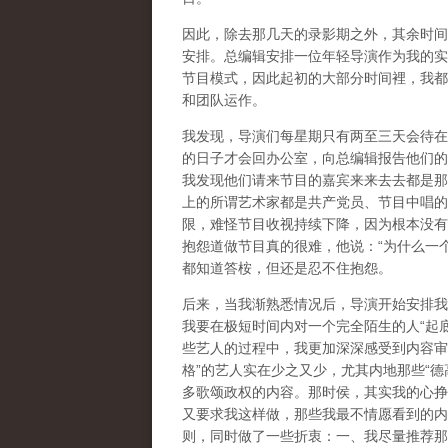
因此，除去那几天的录影期之外，其余时间
安排。总编辑安排一位年轻导演作为我的实
节目模式，因此起初的大部分时间裡，我都
和团队运作。
我发现，导演们每星期只有两至三天会待在
的日子才会回办公室，向总编辑报告他们的
我发现他们请来节目的嘉宾来来去去都是那
上的所谓艺术家都是共产党员、节目中唱的
限，难怪节目收视持续下降，因为根本没有
抱怨道做节目真的很难，他说：“为什么一
都知道答桉，但还是忍不住抱怨。
后来，当我渐熟悉情况后，导演开始安排我
我要在极短时间内对一个完全陌生的人“起
些艺人的过程中，我更加深深感受到内容审
格”的艺人实在少之又少，尤其内地那些“
多歌颂政权的内容。那时侯，其实我的心挣
又要求我这样做，那些我最不情愿看到的内
则，同时做了一些折衷：一、我尽量推荐那