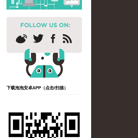
下载泡泡安卓APP（点击/扫描）