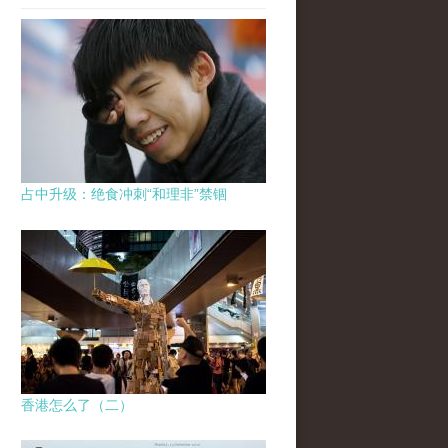
占中升级：绝食冲刺“和理非”禁锢
香港怎么了（二）