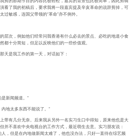
我剪的那期节目的内容比较轻松，嘉宾的背景也比较简单，因此剪辑
演看了我的初稿后，要求我将一段嘉宾提及辛亥革命的说辞剪掉，可
太过敏感，连国父带领的“革命”亦不例外。
的层次，例如他们经常问我香港有什么必去的景点、必吃的地道小食
然都十分简短，但足以反映他们的一些价值观。
那天是我工作的第一天，对话如下：
的是新闻频道。”
，内地太多东西不能说了。”
上带有几分无奈。后来我从另外一名实习生口中得知，原来他也是大
但并不喜欢中央电视台的工作方式，最近萌生去意。实习朋友说：
的人，但是在内地做新闻太难了，他也没办法，只好一直待在综艺频