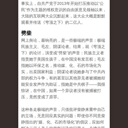
事实上，自共产党于2013年开始打压推动以“公
民”作为主题的维权意识的自由派意见领袖以来，
大陆的互联网大众沉默起来，这大众大概是默默
观看并传送《穹顶之下》的二亿人。
劈柴
网上舆论，最响亮的，是一些极端的声音：极端
民族主义、毛左、阴谋论者。结果，就《穹顶之
下》的论讨，演变成“劈柴”的声音：民族主义者
指责她于美国生孩子，在中国没有发言权；毛左
指她以环保之名，推动媒、化、石的市场化为
实，出卖国家利益；阴谋论者说她参与了中共内
部的权力斗争，有的甚至以其他异见者被捕她却
能安全发声作为助证，指她是中共棋子——我很
惊讶，在中国，如果一个异议者没有被捕被打
压，竟然变成了原罪。
这种各走极端的声音，只借批评柴静来重申自己
的立场，无意回应真实的问题：即使你不同意柴
静指出的“媒、化、石的市场化”的倡议，应如何