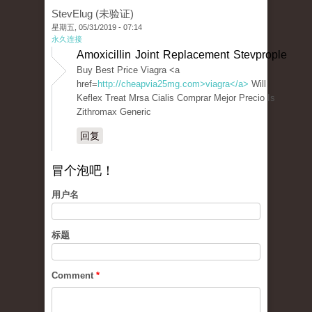
StevElug (未验证)
星期五, 05/31/2019 - 07:14
永久连接
Amoxicillin Joint Replacement Stevprople
Buy Best Price Viagra <a
href=
http://cheapvia25mg.com>viagra</a>
Will
Keflex Treat Mrsa Cialis Comprar Mejor Precio Is
Zithromax Generic
回复
冒个泡吧！
用户名
标题
Comment
*