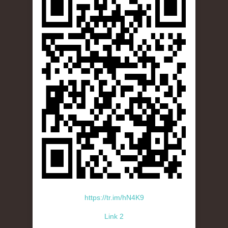
https://tr.im/hN4K9
Link 2