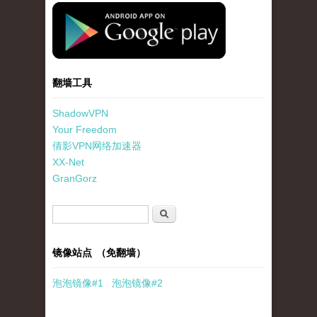
standard-icon-googleplay-app-store.png
翻墙工具
ShadowVPN
Your Freedom
倩影VPN网络加速器
XX-Net
GranGorz
搜索表单
搜索
镜像站点 （免翻墙）
泡泡
镜像
#1
泡泡
镜像#2