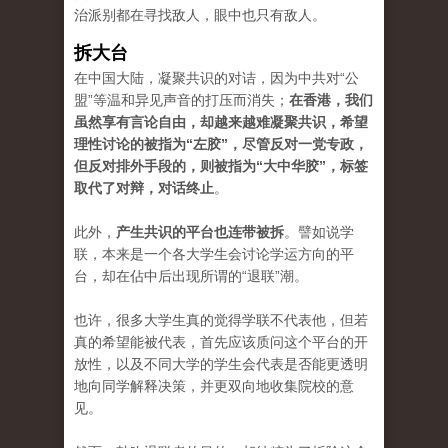
治派别都在寻找敌人，眼中也只有敌人。
拆大台
在中国大陆，凝聚共识的对诘，因为中共对“公
盟”等温和异见声音的打压而消失；
在香港，我们
虽然享有言论自由，却越来越难凝聚共识，希望
理性讨论的被指为“左胶”，尽管反对一党专政，
但反对排外手段的，则被指为“大中华胶”，标签
取代了对辩，对话终止
。
此外，
产生共识的平台也连带被拆
。譬如说学
联，本来是一个各大学生会讨论学运方向的平
台，却在佔中后出现所谓的“退联”潮。
也许，很多大学生真的觉得学联不代表他，但若
真的希望能被代表，首先应该质问这个平台的开
放性，以及不同大学的学生会代表是否能更透明
地向同学解释决策，并更双向地收集院校的意
见。