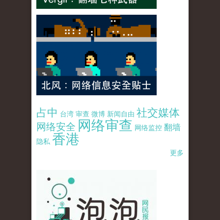
占中
社交媒体
台湾
审查
微博
新闻自由
网络审查
网络安全
翻墙
网络监控
香港
隐私
更多
pao-pao-banner-mirror-site-120814.jpg