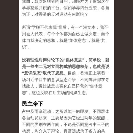
然而，鼓吹退联者的目的，却纯粹为了拆除这个
学界凝聚共识的平台。假如学界四分五裂，各自
为证，对香港的反对运动有何影响？
所谓“学联不代表我”背后，有一个潜文本：我不
用被人代表，每个个体都为自己去做决定，而个
体自我决定的总和，就是“集体意志”，就是“共
识”。
没有理性对辩讨论下的“集体意志”，简单说，就
是一些由二元对立而构成的思想框架，也就是说
“意识型态”取代了思想。
目前，香港正上演着一
场习近平口中的意识型态斗争：不同阵营都在寻
找敌人，透过战意去强化自己阵营的“集体意
志”，这也反映在后主场的网媒生态。
民主伞下
占中及雨伞运动，之所以能一触即发、不同群体
各自动员起来，主要是因为它经过两年的酝酿，
不同的界别在两年间，不论是否同意占中三子的
构想，均介入了辩论。真普选成为了各方的共