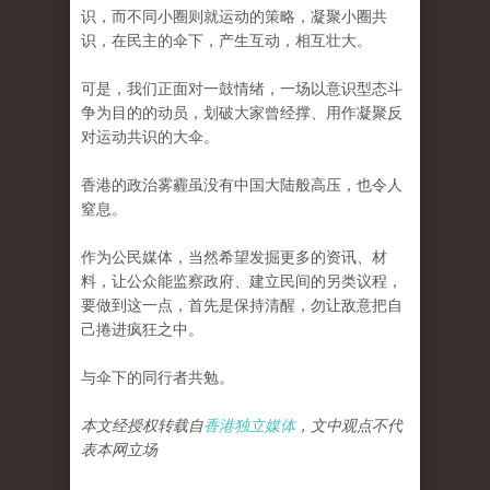
识，而不同小圈则就运动的策略，凝聚小圈共
识，在民主的伞下，产生互动，相互壮大。
可是，我们正面对一鼓情绪，一场以意识型态斗
争为目的的动员，划破大家曾经撑、用作凝聚反
对运动共识的大伞。
香港的政治雾霾虽没有中国大陆般高压，也令人
窒息。
作为公民媒体，当然希望发掘更多的资讯、材
料，让公众能监察政府、建立民间的另类议程，
要做到这一点，首先是保持清醒，勿让敌意把自
己捲进疯狂之中。
与伞下的同行者共勉。
本文经授权转载自
香港独立媒体
，文中观点不代
表本网立场