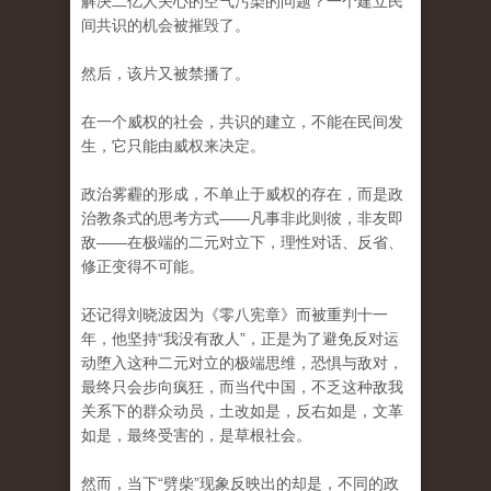
解决二亿人关心的空气污染的问题？一个建立民
间共识的机会被摧毁了。
然后，该片又被禁播了。
在一个威权的社会，共识的建立，不能在民间发
生，它只能由威权来决定。
政治雾霾的形成，不单止于威权的存在，而是政
治教条式的思考方式——凡事非此则彼，非友​即
敌——在极端的二元对立下，理性对话、反省、
修正变得不可能。
还记得刘晓波因为《零八宪章》而被重判十一
年，他坚持“我没有敌人”，正是为了避免反对运
动堕入这种二元对立的极端思维，恐惧与敌对，
最终只会步向疯狂，而当代中国，不乏这种敌我
关系下的群众动员，土改如是，反右如是，文革
如是，最终受害的，是草根社会。
然而，当下“劈柴”现象​反映出的却是，不同的政