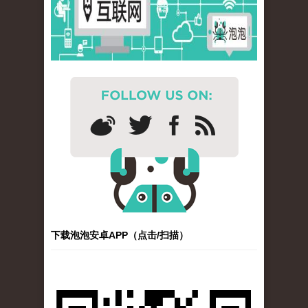
下载泡泡安卓APP（点击/扫描）