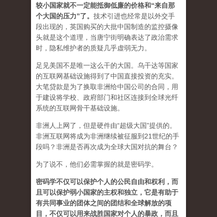
较小国家就不一定能抵御低廉的价格和“来自那
个大国的压力”了
。
技术引进也经常是以外交手
段出现的，英国购买的大批中国制造的监控摄像
头就是这个道理，当唐宁街明确表达了政治需求
时，隐私维护者的质疑几乎虚弱无力。
足见美国不是唯一这么干的大国。乌干达等国家
的互联网基础设施得到了中国直接投资的充实。
大笔贷款是为了换取非洲给中国公司的合同，用
于建设将学校、政府部门和社区连接到全球光纤
系统的互联网骨干基础设施。
非洲人上网了，但是硬件由“超级大国”提供的。
非洲互联网将成为非洲继续被征服到21世纪的手
段吗？非洲是否再次成为全球大国对抗的舞台？
为了说不，他们必需掌握的就是密码学。
密码学不仅可以保护个人的公民自由和权利，而
且可以保护弱小国家的主权和独立，它是有助于
有共同事业的团体之间的团结和全球解放的项
目，不仅可以用来战胜国家对个人的暴政，而且