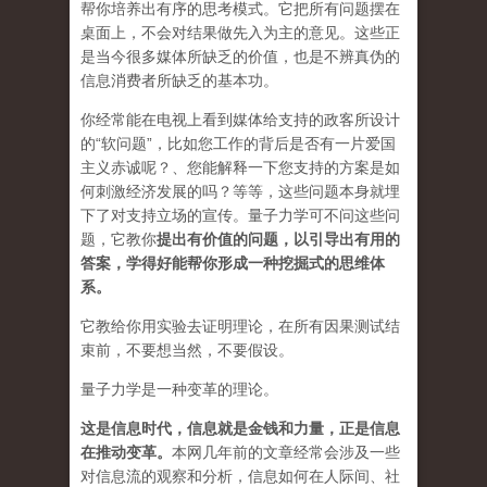
帮你培养出有序的思考模式。它把所有问题摆在
桌面上，不会对结果做先入为主的意见。这些正
是当今很多媒体所缺乏的价值，也是不辨真伪的
信息消费者所缺乏的基本功。
你经常能在电视上看到媒体给支持的政客所设计
的“软问题”，比如您工作的背后是否有一片爱国
主义赤诚呢？、您能解释一下您支持的方案是如
何刺激经济发展的吗？等等，这些问题本身就埋
下了对支持立场的宣传。量子力学可不问这些问
题，它教你
提出有价值的问题，以引导出有用的
答案，学得好能帮你形成一种挖掘式的思维体
系。
它教给你用实验去证明理论，在所有因果测试结
束前，不要想当然，不要假设。
量子力学是一种变革的理论。
这是信息时代，信息就是金钱和力量，正是信息
在推动变革
。
本网几年前的文章经常会涉及一些
对信息流的观察和分析，信息如何在人际间、社