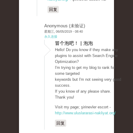
回复
Anonymous (未验证)
星期三, 06/05/2019 - 08:40
永久连接
冒个泡吧！ | 泡泡
Hello! Do you know if they make any
plugins to assist with Search Engine
Optimization?
I'm trying to get my blog to rank for
some targeted
keywords but I'm not seeing very good
success.
If you know of any please share.
Thank you!
Visit my page; şirinevler escort -
http://www.uluslararasi-nakliyat.org/
回复