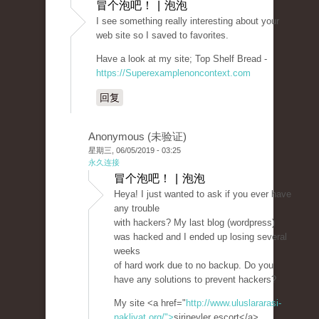
冒个泡吧！ | 泡泡
I see something really interesting about your
web site so I saved to favorites.
Have a look at my site; Top Shelf Bread -
https://Superexamplenoncontext.com
回复
Anonymous (未验证)
星期三, 06/05/2019 - 03:25
永久连接
冒个泡吧！ | 泡泡
Heya! I just wanted to ask if you ever have
any trouble
with hackers? My last blog (wordpress)
was hacked and I ended up losing several
weeks
of hard work due to no backup. Do you
have any solutions to prevent hackers?
My site <a href="
http://www.uluslararasi-
nakliyat.org/">
şirinevler escort</a>