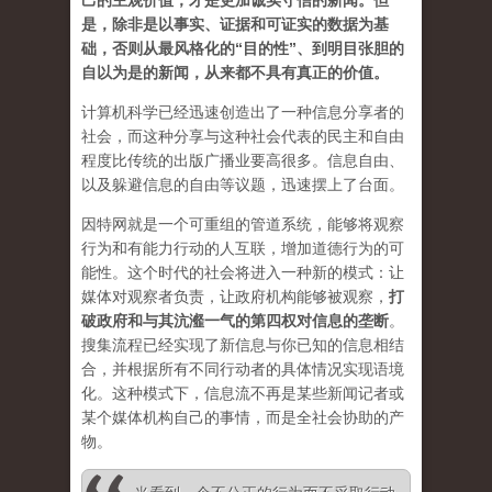
己的主观价值，才是更加诚实守信的新闻。但
是，除非是以事实、证据和可证实的数据为基
础，否则从最风格化的“目的性”、到明目张胆的
自以为是的新闻，从来都不具有真正的价值。
计算机科学已经迅速创造出了一种信息分享者的
社会，而这种分享与这种社会代表的民主和自由
程度比传统的出版广播业要高很多。信息自由、
以及躲避信息的自由等议题，迅速摆上了台面。
因特网就是一个可重组的管道系统，能够将观察
行为和有能力行动的人互联，增加道德行为的可
能性。这个时代的社会将进入一种新的模式：让
媒体对观察者负责，让政府机构能够被观察，
打
破政府和与其沆瀣一气的第四权对信息的垄断
。
搜集流程已经实现了新信息与你已知的信息相结
合，并根据所有不同行动者的具体情况实现语境
化。这种模式下，信息流不再是某些新闻记者或
某个媒体机构自己的事情，而是全社会协助的产
物。