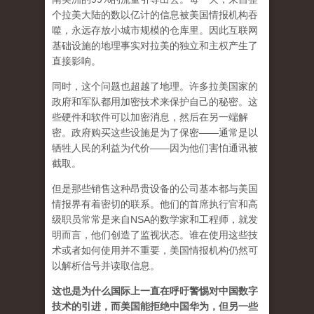
个拉美大陆的数以亿计的信息被美国情报机构吞
噬，永远存放小城市规模的仓库里。因此互联网
基础设施的地理事实对拉美的独立和主权产生了
直接影响。
同时，这个问题也超越了地理。许多拉美国家的
政府和军​​队都用加密技术来保护自己的秘密。这
些硬件和软件可以加密消息，然后在另一端解
密。政府购买这些设施是为了保密——通常是以
牺牲人民的利益为代价——因为他们害怕通讯被
截取。
但是那些销售这种昂贵设备的公司基本都与美国
情报界有着密切的联系。他们的首席执行官和高
级职员常常是来自NSA的数学家和工程师，就发
明而言，他们创造了监视状态。谁在使用这些技
术或者如何使用并不重要，美国情报机构仍然可
以解析信号并读取信息。
这也是为什么国际上一直在呼吁警惕对中国数字
技术的引进，而美国能拒绝中国华为，但另一些