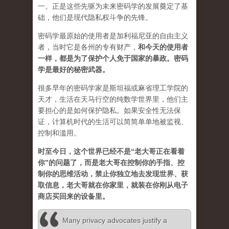
一。正是这些先驱为未来密码学的发展奠定了基
础，他们是现代隐私权斗争的先锋。
密码学最原始的使用者是加利福尼亚的自由主义
者，当时它是各州的专有财产，
和今天的使用者
一样，都是为了保护个人免于国家的暴政。密码
学是最好的秘密武器。
很多早年的密码学家是斯坦福或麻省理工学院的
天才，生活在天马行空的纯数学世界里，他们主
要担心的是如何保护隐私。如果安全性无法保
证，计算机时代的生活可以简简单单地被监视、
控制和滥用。
时至今日，这个世界已经不是“老大哥正在看着
你”的问题了，而是老大哥在控制你的手指、控
制你的思维活动，禁止你独立地去发现世界、获
取信息，老大哥就在你家里，就装在你刚从电子
商店买回来的设备里。
Many privacy advocates justify a