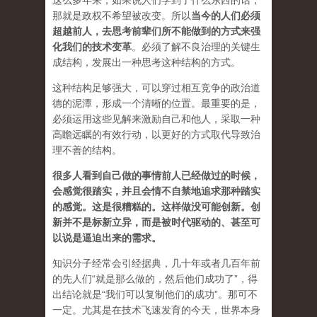
这么多年来，如果说人们学到了什么东西的话，
那就是政权不希望被改变。所以
当今的人们必须
超越前人，去思考前辈们所不能做到的方式来强
化我们的技术变革
。必须了解不良治理的关键生
成结构，发展出一种思考这种结构的方式。
这种结构足够强大，可以穿过相互竞争的政治道
德的泥潭，形成一个清晰的位置。最重要的是，
必须运用这些见解来激励自己和他人，采取一种
高瞻远瞩的有效行动，以更好的方式取代导致治
理不善的结构。
很多人看到自己做的事情前人已经做过的时候，
会感觉很踏实，并且会情不自禁地追求那种踏实
的感觉。这是很糟糕的。这样做没可能创新。创
新并不是标新立异，而是被时代驱动的、甚至可
以说是逼迫出来的需求。
知识分子经常会引经据典，几十年或者几百年前
的先人们“就是那么做的，然后他们成功了”，得
出结论就是“我们可以复制他们的成功”。那可不
一定。尤其是在技术飞速发育的今天，世界本身