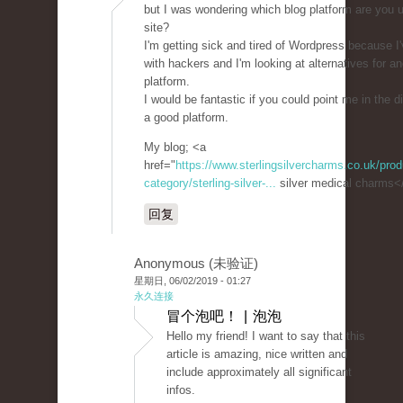
but I was wondering which blog platform are you us
site?
I'm getting sick and tired of Wordpress because I
with hackers and I'm looking at alternatives for an
platform.
I would be fantastic if you could point me in the di
a good platform.
My blog; <a
href="
https://www.sterlingsilvercharms.co.uk/prod
category/sterling-silver-...
silver medical charms<
回复
Anonymous (未验证)
星期日, 06/02/2019 - 01:27
永久连接
冒个泡吧！ | 泡泡
Hello my friend! I want to say that this
article is amazing, nice written and
include approximately all significant
infos.