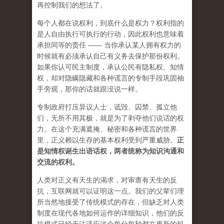
再控制我们的想法了。
每个人都在说权利，到底什么是权力？权利指的
是人自由执行可执行的行动，因此权利也意味着
承担同等的责任 —— 当你承认某人拥有权力的
时候就有必须承认自己有义务去保护那份权利。
如果你认可民主制度，承认公民有隐私权、知情
权，却对隐瞒隐藏和各种谎言的专制手段巩固袖
手旁观，那你的话就跟没说一样。
专制政府打压异议人士，诋毁、囚禁、孤立他
们，无所不用其极，就是为了剥夺他们说话的权
力。在这个充满遮掩、秘密和各种谎言的世界
里，正义赖以生存的基本权利受到严重威胁。
正
是知情权诞生出语话权，两者统称为知识沟通和
交流的权利。
人类对正义有天生的渴求，对审查有天生的反
抗，互联网就可以证明这一点。我们的父辈们理
所当然地接受了传统模式的存在，但缺乏对人类
制度在现代各地如何运作的详细知识，他们的反