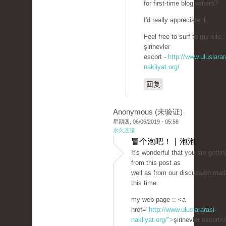
for first-time blog writers?
I'd really appreciate it.
Feel free to surf to my site :
şirinevler
escort -
http://www.uluslarar
nakliyat.org/
回复
Anonymous (未验证)
星期四, 06/06/2019 - 05:58
永久连接
冒个泡吧！ | 泡泡
It's wonderful that you are getti
from this post as
well as from our discussion mad
this time.
my web page :: <a
href="
http://www.uluslararasi-
nakliyat.org/">
şirinevler escort<