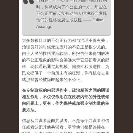
当看到一个不公正的行为而不采取行动
时，你就成为了不公正的一方。那些在
不公正面前反复被动的人很快就会发现
他们的性格被腐蚀成奴性 —— Julian
Assange
大多数被目睹的不公正行为都与治理不善有关，
治理良好的时候无法应对的不公正是很少见的。
由于人民的性格逐渐软弱，所报告但未得到解决
的不公正现象的影响会远远大于它最初看来的那
样。现代通讯通过其规模、同质性和激进性，为
民众提供了一个前所未有的狂潮，你有机会去目
睹那些曾经被隐匿起来的不公正。
在专制政权的内部运作中，政治精英之间的阴谋
相互作用，不仅仅作用在在政权内部的升迁或倾
向问题上，更有，作为保持或加强专制力量的主
要方法。
信息从共谋者流向共谋者。不是每个共谋者都信
任或者认识其他共谋者，尽管他们都是连接在一