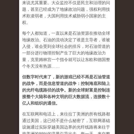
来说尤其重要。大众监控不仅是民主和治理的问
题，甚至已经成为了地缘政治问题，强权利用技
术欺凌弱者，大国利用技术威胁弱小国家的主
权。
每个人都知道，一直以来是石油资源在推动全球
地缘政治。石油的流动决定了谁是主导者，谁被
入侵，谁会受到全球社会的排斥，对石油管道的
一部分进行物理控制产生了巨大的地缘政治力
量，克里姆林宫一个指令就可以让东欧和德国整
个冬天没有热源……
但数字时代来了，新的游戏已经不再是石油管道
的战争，而是信息管道的战争：控制海底和陆上
的光纤电缆路径的战争。新的全球财富是控制连
接整个大陆和各种文明的巨大数据流，连接数十
亿人和组织的通信。
在互联网和电话上，来往拉丁美洲的所有线路都
通过美国，这已经不是什么秘密了，互联网基础
设施通过实际穿越美国边界的光纤线路将来往于
南美洲的99%的流量引导出去。每一天，来自整