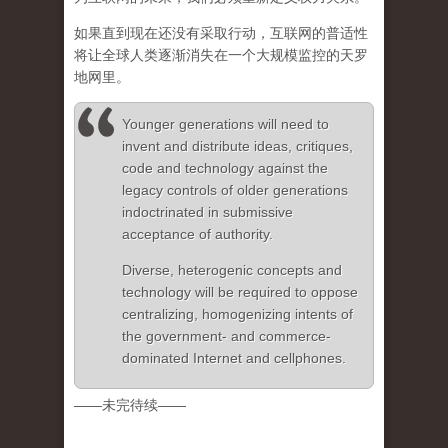
如果直到现在还没有采取行动，互联网的普适性
将让全球人类逐渐消失在一个大规模监控的天罗
地网里。
Younger generations will need to
invent and distribute ideas, critiques,
code and technology against the
legacy controls of older generations
indoctrinated in submissive
acceptance of authority.
Diverse, heterogenic concepts and
technology will be required to oppose
centralizing, homogenizing intents of
the government- and commerce-
dominated Internet and cellphones.
——未完待续——