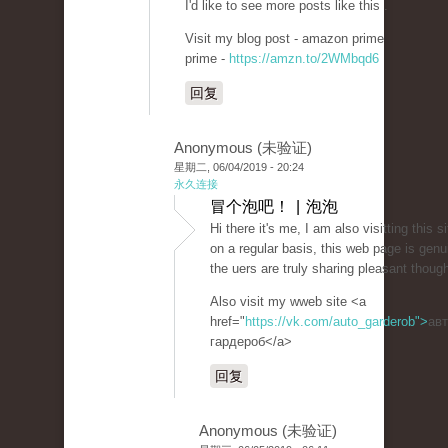
I'd like to see more posts like this .
Visit my blog post - amazon prime
prime -
https://amzn.to/2WMbqd6
回复
Anonymous (未验证)
星期二, 06/04/2019 - 20:24
永久连接
冒个泡吧！ | 泡泡
Hi there it's me, I am also visitting this si
on a regular basis, this web page is genu
the uers are truly sharing pleasant though
Also visit my wweb site <a
href="
https://vk.com/auto_garderob">
ав
гардероб</a>
回复
Anonymous (未验证)