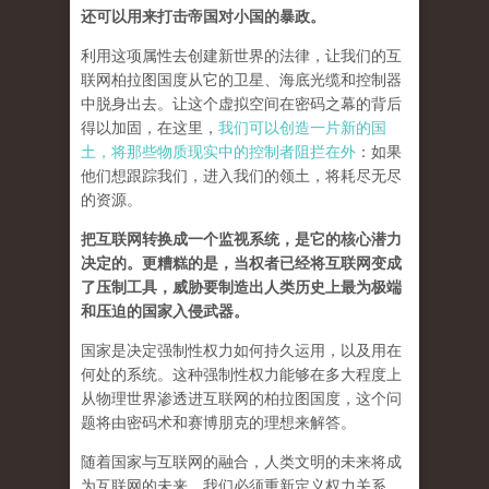
还可以用来打击帝国对小国的暴政。
利用这项属性去创建新世界的法律，让我们的互
联网柏拉图国度从它的卫星、海底光缆和控制器
中脱身出去。让这个虚拟空间在密码之幕的背后
得以加固，在这里，
我们可以创造一片新的国
土，将那些物质现实中的控制者阻拦在外
：如果
他们想跟踪我们，进入我们的领土，将耗尽无尽
的资源。
把互联网转换成一个监视系统，是它的核心潜力
决定的。更糟糕的是，当权者已经将互联网变成
了压制工具，威胁要制造出人类历史上最为极端
和压迫的国家入侵武器。
国家是决定强制性权力如何持久运用，以及用在
何处的系统。这种强制性权力能够在多大程度上
从物理世界渗透进互联网的柏拉图国度，这个问
题将由密码术和赛博朋克的理想来解答。
随着国家与互联网的融合，人类文明的未来将成
为互联网的未来，我们必须重新定义权力关系。