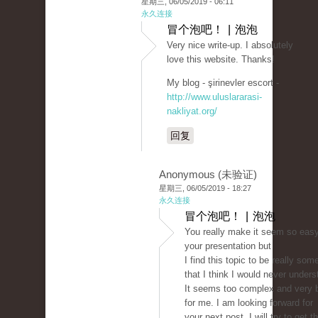
星期三, 06/05/2019 - 06:11
永久连接
冒个泡吧！ | 泡泡
Very nice write-up. I absolutely
love this website. Thanks!
My blog - şirinevler escort -
http://www.uluslararasi-
nakliyat.org/
回复
Anonymous (未验证)
星期三, 06/05/2019 - 18:27
永久连接
冒个泡吧！ | 泡泡
You really make it seem so easy
your presentation but
I find this topic to be really som
that I think I would never unders
It seems too complex and very 
for me. I am looking forward for
your next post, I will try to get 