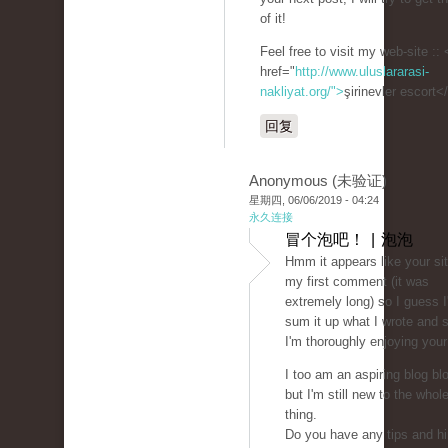
of it!
Feel free to visit my web-site :: 
href="
http://www.uluslararasi-
nakliyat.org/">
şirinevler escort<
回复
Anonymous (未验证)
星期四, 06/06/2019 - 04:24
永久连接
冒个泡吧！ | 泡泡
Hmm it appears like your sit
my first comment (it was
extremely long) so I guess I'l
sum it up what I wrote and 
I'm thoroughly enjoying your
I too am an aspiring blog bl
but I'm still new to the whol
thing.
Do you have any tips and hi