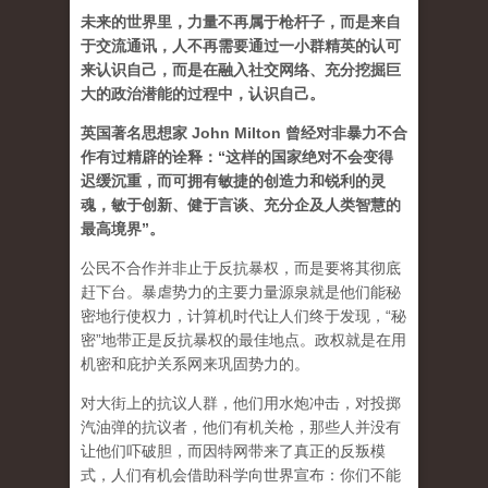
未来的世界里，力量不再属于枪杆子，而是来自
于交流通讯，人不再需要通过一小群精英的认可
来认识自己，而是在融入社交网络、充分挖掘巨
大的政治潜能的过程中，认识自己。
英国著名思想家 John Milton 曾经对非暴力不合
作有过精辟的诠释：“这样的国家绝对不会变得
迟缓沉重，而可拥有敏捷的创造力和锐利的灵
魂，敏于创新、健于言谈、充分企及人类智慧的
最高境界”。
公民不合作并非止于反抗暴权，而是要将其彻底
赶下台。暴虐势力的主要力量源泉就是他们能秘
密地行使权力，计算机时代让人们终于发现，“秘
密”地带正是反抗暴权的最佳地点。政权就是在用
机密和庇护关系网来巩固势力的。
对大街上的抗议人群，他们用水炮冲击，对投掷
汽油弹的抗议者，他们有机关枪，那些人并没有
让他们吓破胆，而因特网带来了真正的反叛模
式，人们有机会借助科学向世界宣布：你们不能