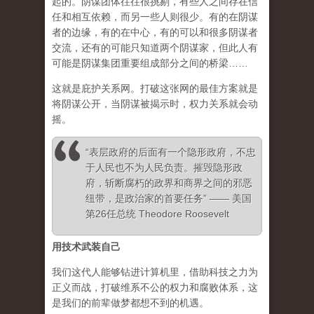
起的。阴谋团体往往很挑剔，有些人之间存在信
任和相互依赖，而另一些人则很少。有的在阴谋
者的边缘，有的在中心，有的可以和很多阴谋者
交流，还有的可能只知道两个阴谋家，但此人有
可能是阴谋集团重要组成部分之间的桥梁……
这就是庇护关系网。打破这张网的最佳方案就是
将阴谋公开，当阴谋被揭示时，权力关系就会动
摇。
“表层政府的后面有一个隐形政府，不忠
于人民也不为人民负责。摧毁隐形政
府，斩断腐朽的政界和商界之间的邪恶
纽带，是政治家的首要任务” —— 美国
第26任总统 Theodore Roosevelt
用技术武装自己
我们这代人能够钻进计算机里，借助科技之力为
正义而战，打破维系不公的权力和腐败体系，这
是我们的前辈做梦都想不到的机遇。