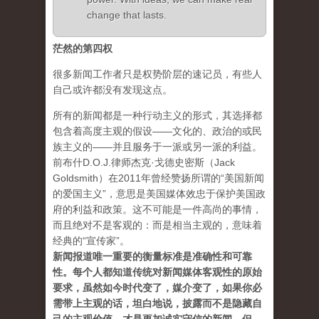
change that lasts.
茫然的第四权
很多新闻工作者只是权势阶层的速记员，有些人
自己或许都没有发现这点。
所有的新闻都是一种行动主义的形式，其选择都
包含着高度主观的假设——文化的、政治的或民
族主义的——并且服务于一派或另一派的利益。
前布什D.O.J.律师杰克·戈德史密斯（Jack
Goldsmith）在2011年曾经赞扬所谓的“美国新闻
的爱国主义”，意思是美国媒体效忠于保护美国政
府的利益和政策。这不可能是一件高尚的事情，
而且绝对不是客观的：而是相当主观的，意味着
经典的“宣传家”。
新闻报道唯一重要的衡量标准是准确性和可靠
性。每个人都知道传统对新闻媒体客观性的原始
要求，虽然如今时代变了，媒介变了，如果你必
需带上主观的话，坦白地说，披露而不是隐藏自