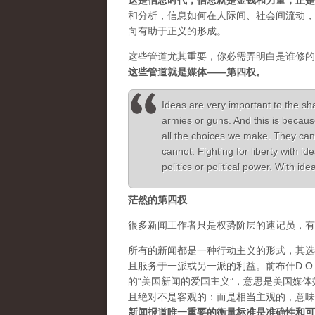
这是信息时代，信息就是金钱和力量，正是
和分析，信息如何在人际间、社会间流动，
向有助于正义的形成。
这些管道尤其重要，你必需弄明白是谁修的
这些管道就是媒体——第四权。
Ideas are very important to the sh
armies or guns. And this is becaus
all the choices we make. They can
cannot. Fighting for liberty with 
politics or political power. With i
茫然的第四权
很多新闻工作者只是权势阶层的速记员，有
所有的新闻都是一种行动主义的形式，其选
且服务于一派或另一派的利益。前布什D.O.J.
的“美国新闻的爱国主义”，意思是美国媒
且绝对不是客观的：而是相当主观的，意味
新闻报道唯一重要的衡量标准是准确性和可