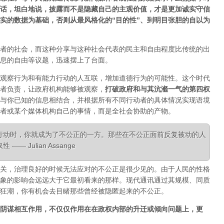
话，坦白地说，披露而不是隐藏自己的主观价值，才是更加诚实守信
实的数据为基础，否则从最风格化的“目的性”、到明目张胆的自以为
者的社会，而这种分享与这种社会代表的民主和自由程度比传统的出
息的自由等议题，迅速摆上了台面。
观察行为和有能力行动的人互联，增加道德行为的可能性。这个时代
者负责，让政府机构能够被观察，
打破政府和与其沆瀣一气的第四权
与你已知的信息相结合，并根据所有不同行动者的具体情况实现语境
者或某个媒体机构自己的事情，而是全社会协助的产物。
行动时，你就成为了不公正的一方。那些在不公正面前反复被动的人
 Julian Assange
关，治理良好的时候无法应对的不公正是很少见的。由于人民的性格
象的影响会远远大于它最初看来的那样。现代通讯通过其规模、同质
狂潮，你有机会去目睹那些曾经被隐匿起来的不公正。
阴谋相互作用，不仅仅作用在在政权内部的升迁或倾向问题上，更