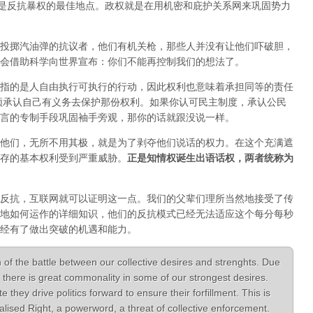
正是反抗暴权的最佳地点。政权就是在用机密和庇护关系网来巩固势力
投掷汽油弹的抗议者，他们有机关枪，那些人并没有让他们吓破胆，
会借助科学向世界宣布：你们不能再控制我们的想法了。
指的是人自由执行可执行的行动，因此权利也意味着承担同等的责任
须承认自己有义务去保护那份权利。如果你认可民主制度，承认公民
言的专制手段巩固袖手旁观，那你的话就跟没说一样。
他们，无所不用其极，就是为了剥夺他们说话的权力。在这个充满遮
存的基本权利受到严重威胁。
正是知情权诞生出语话权，两者统称为
反抗，互联网就可以证明这一点。我们的父辈们理所当然地接受了传
地如何运作的详细知识，他们的反抗模式已经无法适应这个每分每秒
经有了做出突破的机遇和能力。
 of the battle between our collective desires and strenghts. Due
there is great commonality in some of our strongest desires.
hey drive politics forward to ensure their forfillment. This is
lised Right, a powerword, a threat of collective enforcement.