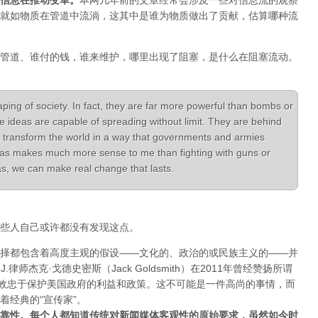
信息在推动变革
。
本网几年前的文章经常会涉及一些对信息流的观察
就如物质在管道中流淌，这其中是谁为物质做出了贡献，估算哪种流
管道、谁付的钱，谁来维护，哪里出现了阻塞，是什么在阻塞流动。
aping of society. In fact, they are far more powerful than bombs or
e ideas are capable of spreading without limit. They are behind
 transform the world in a way that governments and armies
ideas makes much more sense to me than fighting with guns or
deas, we can make real change that lasts.
些人自己或许都没有发现这点。
择都包含着高度主观的假设——文化的、政治的或民族主义的——并
律师杰克·戈德史密斯（Jack Goldsmith）在2011年曾经赞扬所谓
体效忠于保护美国政府的利益和政策。这不可能是一件高尚的事情，而
着经典的“宣传家”。
靠性。每个人都知道传统对新闻媒体客观性的原始要求，虽然如今时