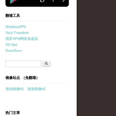
翻墙工具
ShadowVPN
Your Freedom
倩影VPN网络加速器
XX-Net
GranGorz
搜索表单
搜索
镜像站点 （免翻墙）
泡泡
镜像
#1
泡泡
镜像#2
热门文章