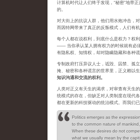
计算机时代让人们终于发现，“秘密”地带
的。
对大街上的抗议人群，他们用水炮冲击，对
而因特网带来了真正的反叛模式，人们有机
每个人都在说权利，到底什么是权力？权利
—— 当你承认某人拥有权力的时候就有必
有隐私权、知情权，却对隐瞒隐藏和各种谎
专制政府打压异议人士，诋毁、囚禁、孤立
掩、秘密和各种谎言的世界里，正义赖以生
知识沟通和交流的权利。
人类对正义有天生的渴求，对审查有天生的
统模式的存在，但缺乏对人类制度在现代各
都在更新的科技驱动的统治模式。而我们已
Politics emerges as the expression
to the common nature of mankind, 
When these desires do not compete t
what we usually mean by the capita