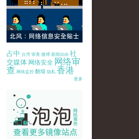
占中
社
台湾
审查
微博
新闻自由
网络审
交媒体
网络安全
查
香港
翻墙
网络监控
隐私
更多
pao-pao-banner-mirror-site-120814.jpg