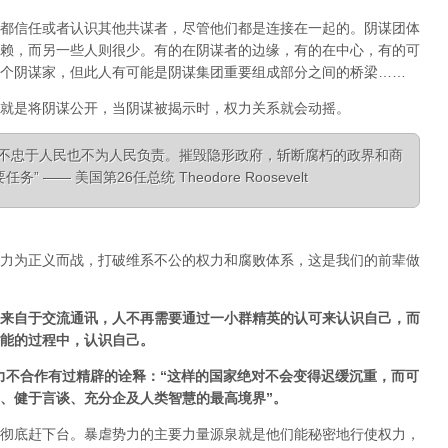
都信任或者认识其他共谋者，尽管他们都是连接在一起的。阴谋团体
赖，而另一些人则很少。有的在阴谋者的边缘，有的在中心，有的可
个阴谋家，但此人有可能是阴谋集团重要组成部分之间的桥梁……
就是将阴谋公开，当阴谋被揭示时，权力关系就会动摇。
，不忠于人民也不为人民负责。摧毁隐形政府，斩断腐朽的政界和商
—— 美国第26任总统 Theodore Roosevelt
力为正义而战，打破维系不公的权力和腐败体系，这是我们的前辈做
来自于交流通讯，人不再需要通过一小群精英的认可来认识自己，而
能的过程中，认识自己。
经对非暴力不合作有过精辟的诠释：“这样的国家绝对不会变得迟缓沉重，而可
、健于言谈、充分企及人类智慧的最高境界”。
彻底赶下台。暴虐势力的主要力量源泉就是他们能秘密地行使权力，