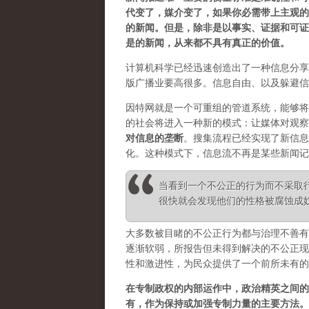
代变了，媒介变了，如果你必需带上主观的
的新闻。但是，除非是以事实、证据和可证
是的新闻，从来都不具有真正的价值。
计算机科学已经迅速创造出了一种信息分享
版广播业要高很多。信息自由、以及躲避信
因特网就是一个可重组的管道系统，能够将
的社会将进入一种新的模式：让媒体对观察
对信息的垄断
。
搜集流程已经实现了新信息
化。这种模式下，信息流不再是某些新闻记
当看到一个不公正的行为而不采取
很快就会发现他们的性格被腐蚀成奴性 ——
大多数被目睹的不公正行为都与治理不善有
逐渐软弱，所报告但未得到解决的不公正现
性和激进性，为民众提供了一个前所未有的
在专制政权的内部运作中，政治精英之间的
有，作为保持或加强专制力量的主要方法。