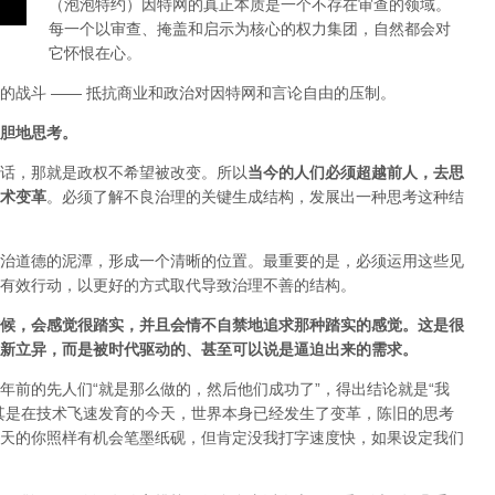
（泡泡特约）
因特网的真正本质是一个不存在审查的领域。
每一个以审查、掩盖和启示为核心的权力集团，自然都会对
它怀恨在心。
的战斗 —— 抵抗商业和政治对因特网和言论自由的压制。
胆地思考。
话，那就是政权不希望被改变。所以
当今的人们必须超越前人，去思
术变革
。必须了解不良治理的关键生成结构，发展出一种思考这种结
治道德的泥潭，形成一个清晰的位置。最重要的是，必须运用这些见
有效行动，以更好的方式取代导致治理不善的结构。
候，会感觉很踏实，并且会情不自禁地追求那种踏实的感觉。这是很
新立异，而是被时代驱动的、甚至可以说是逼迫出来的需求。
年前的先人们“就是那么做的，然后他们成功了”，得出结论就是“我
其是在技术飞速发育的今天，世界本身已经发生了变革，陈旧的思考
天的你照样有机会笔墨纸砚，但肯定没我打字速度快，如果设定我们