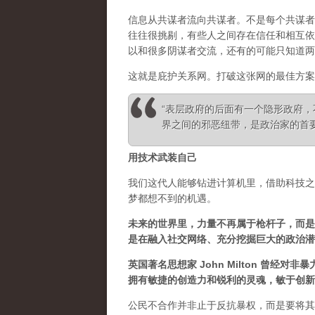
信息从共谋者流向共谋者。不是每个共谋者
往往很挑剔，有些人之间存在信任和相互依
以和很多阴谋者交流，还有的可能只知道两
这就是庇护关系网。打破这张网的最佳方案
“表层政府的后面有一个隐形政府
界之间的邪恶纽带，是政治家的首要任务” 
用技术武装自己
我们这代人能够钻进计算机里，借助科技之
梦都想不到的机遇。
未来的世界里，力量不再属于枪杆子，而是
是在融入社交网络、充分挖掘巨大的政治潜
英国著名思想家 John Milton 曾
拥有敏捷的创造力和锐利的灵魂，敏于创新
公民不合作并非止于反抗暴权，而是要将其