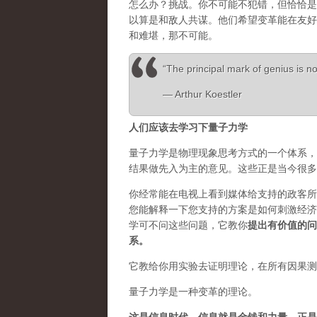
怎么办？挑战。你不可能不犯错，但恰恰是
以算是和敌人共谋。他们希望变革能在友好
和难堪，那不可能。
“The principal mark of genius is not
― Arthur Koestler
人们应该去学习下量子力学
量子力学是物理现象思考方式的一个体系，
结果做先入为主的意见。这些正是当今很多
你经常能在电视上看到媒体给支持的政客所
您能解释一下您支持的方案是如何刺激经济
学可不问这些问题，它教你
提出有价值的问
系。
它教给你用实验去证明理论，在所有因果测
量子力学是一种变革的理论。