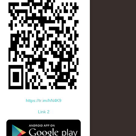
https://tr.im/hN4K9
Link 2
standard-icon-googleplay-app-store.png