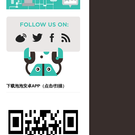
下载泡泡安卓APP（点击/扫描）