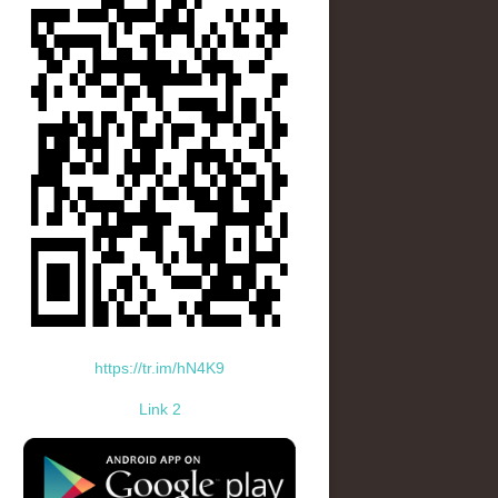
https://tr.im/hN4K9
Link 2
standard-icon-googleplay-app-store.png