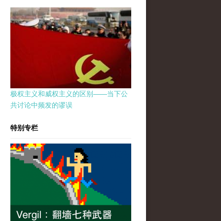
极权主义和威权主义的区别——当下公
共讨论中频发的谬误
特别专栏