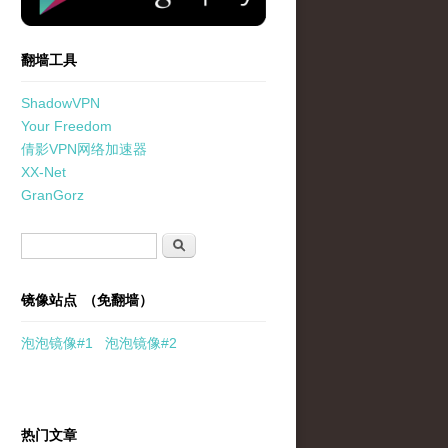
翻墙工具
ShadowVPN
Your Freedom
倩影VPN网络加速器
XX-Net
GranGorz
搜索表单
搜索
镜像站点 （免翻墙）
泡泡
镜像
#1
泡泡
镜像#2
热门文章