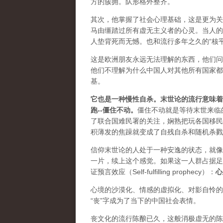
方的簇拥。队形格外整齐。
其次，他掌握了社会心理基础，这是更为关
马由缰踏过所有虚无主义者的心灵。当人的
人垫背死而无憾。也和流行多年之久的“核
这是欧洲朋友永远无法理解的东西，他们问
他们不理解为什么中国人对其他所有国家都
基。
它也是一种慢性自杀。末世论的流行意味着
跑--僵住不动。
僵住不动就是等待末世来临
了联合国难民署的关注，娴熟把玩各国移民
积薄发的焦躁就变成了自残自杀和随机杀戮
信仰末世论的人处于一种安逸的状态，就像
一片，续上这个感觉。如果这一人群占据足
证预言效应（Self-fulfilling prophecy）：
心
心境的沙漠化、情感的虚拟化、对影自怜的
“丧”字成为了当下的中国社会表情。
丧文化的流行陈酿已久，这般消极虚无的陈