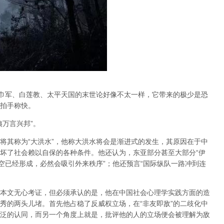
红巾军、白莲教、太平天国的末世论好像不太一样，它带来的极少是恐
拍手称快。
姨万言兴邦”。
将其称为“大洪水”，他称大洪水将会是渐进式的发生，其原因在于中
坏了社会赖以自保的各种条件。他还认为，东亚部分甚至大部分“伊
空已经形成，必然会吸引外来秩序”；他还预言“国际纵队一路冲到连
本文无心考证，但必须承认的是，他在中国社会心理学实践方面的造
秀的两头儿堵。首先他占稳了反威权立场，在“非友即敌”的二歧化中
泛的认同，而另一个角度上就是，批评他的人的立场便会被理解为敌