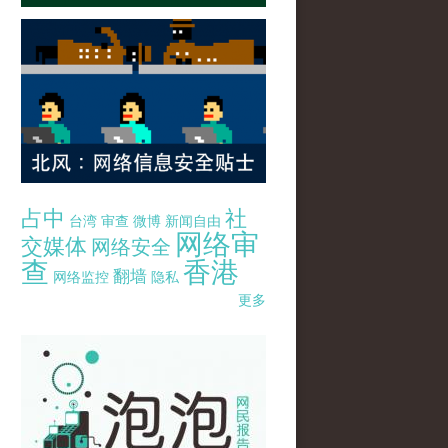
占中
社
台湾
审查
微博
新闻自由
网络审
交媒体
网络安全
查
香港
翻墙
网络监控
隐私
更多
pao-pao-banner-mirror-site-120814.jpg