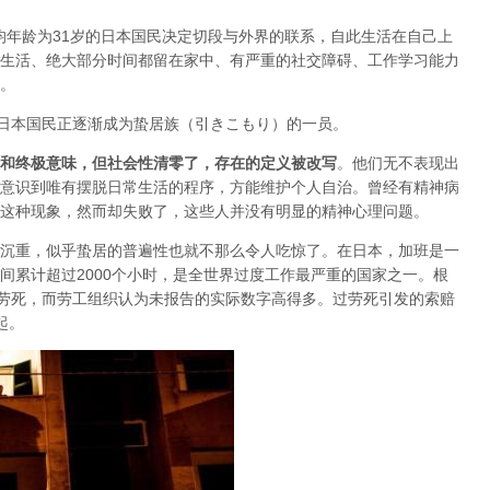
平均年龄为31岁的日本国民决定切段与外界的联系，自此生活在自己上
生活、绝大部分时间都留在家中、有严重的社交障碍、工作学习能力
。
万日本国民正逐渐成为蛰居族（引きこもり）的一员。
和终极意味，但社会性清零了，存在的定义被改写
。
他们无不表现出
意识到唯有摆脱日常生活的程序，方能维护个人自治。曾经有精神病
这种现象，然而却失败了，这些人并没有明显的精神心理问题。
沉重，似乎蛰居的普遍性也就不那么令人吃惊了。在日本，加班是一
间累计超过2000个小时，是全世界过度工作最严重的国家之一。根
过劳死，而劳工组织认为未报告的实际数字高得多。过劳死引发的索赔
起。