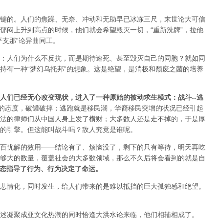
键的。人们的焦躁、无奈、冲动和无助早已冰冻三尺，末世论大可信
郁闷上升到高点的时候，他们就会希望毁灭一切，“重新洗牌”，拉他
平支那”论异曲同工。
：人们为什么不反抗，而是期待速死、甚至毁灭自己的同胞？就如同
持有一种“梦幻乌托邦”的想象。这是绝望，是消极和颓废之菌的培养
人们已经无心改变现状，进入了一种原始的被动求生模式：战斗--逃
的态度，破罐破摔；逃跑就是移民潮，华裔移民突增的状况已经引起
法的律师们从中国人身上发了横财；大多数人还是走不掉的，于是厚
的引擎。但这能叫战斗吗？敌人究竟是谁呢。
百忧解的效用——结论有了、烦恼没了，剩下的只有等待，明天再吃
够大的数量，覆盖社会的大多数领域，那么不久后将会看到的就是自
态指导了行为、行为决定了命运。
悲情化，同时发生，给人们带来的是难以抵挡的巨大孤独感和绝望。
述凝聚成亚文化热潮的同时恰逢大洪水论来临，他们相辅相成了。