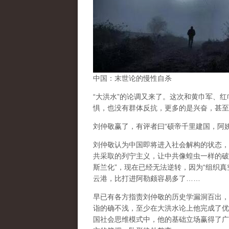
中国：末世论的慢性自杀
“大洪水”的论调又来了。这次和黄巾军、
惧，也没有群体反抗，更多的是兴奋，甚至
刘仲敬赢了，有评者曰“硕帝千里建国，阿
刘仲敬认为中国即将进入社会解构的状态，
共采取的列宁主义，让中共像蝗虫一样的破
斯兰化”，现在已经无法逆转，因为“组织真
云港，比打进阿勒颇容易多了……
早已有各方指责刘仲敬的历史学漏洞百出，
诣的确不浅，至少在大洪水论上他完成了优
国社会思维模式中，他的基础立场赢得了广