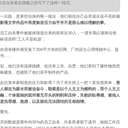
第12名自杀者在跳楼之前写下了这样一段话。
一出路，是掌控自身的唯一做法，他们相信自己会变成永远不死的僵
影视文学作品中再度焕发活力似乎并不是那么难以理解的事。
员工自杀事件被媒体报道出来的就有近30人，一度长期占据舆论焦
标语高呼“工人不是机器”。
在宿舍楼外墙安装了300平方米的巨网、厂内设立心理维稳中心、提
书……
划，他们没有选择跳楼、也没有上吊、自焚，他们弄到了爆炸物质把
栋建筑，也烧毁了他们亲手制作的产品。
反抗资本家制造的压力和欺辱？为了求生拼上一把？其实很简单，
资
人都在为薪水而被迫奋斗，勒索是以个人主义为燃料的，而个人主义
融，个体孤独的面对着无尽头的剥削和压抑，失败的耻辱感、被他人
是负罪感、焦虑，以及彼此无法团结的互相怨憎。
重负。
开的数据是两年内35%的员工自杀，许多死者留下遗书，抱怨工作压