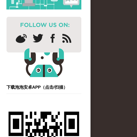
下载泡泡安卓APP（点击/扫描）