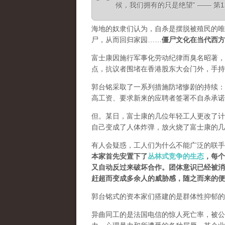
候，我们拥有的只是绝望” —— 
海地的奴隶们认为，自杀是摆脱被殖民的唯
尸，从而回归家园……
僵尸文化在当代西方
富士康因施行军事化劳动纪律而臭名昭著，
点，抗议者围堵在香港股东大会门外，手持
郭台铭采取了一系列措施防堵惨剧的持续：
高工资、要求新来的应聘者签署不自杀承诺
但。某日，富士康的几位年轻工人更改了计
自己变成了人体炸弹，放火烧了富士康的几
有人会疑惑，工人们为什么不能广泛的联手
本家首先安置下了
丛林式竞争的生态
，每个
又自动反过来破坏合作。团体意识已经被消
赶超而变成多余人的威胁感，随之而来的便
郭台铭式的资本家们搭建的是群体性抑郁的
异曲同工的是法国电信的惊人死亡率，被公