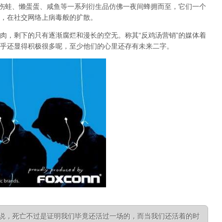
悲伤蛙、懒蛋蛋、咸鱼等一系列衍生品仿佛一夜间蜂拥而至，它们一个
，在社交网络上病毒般的扩散。
肉，剩下的只有逐渐腐烂和漫长的空无。称其“反鸡汤营销”的媒体着
乎还显得积极很多呢，至少他们的心里还存有未来二字。
来说，死亡不过是证明我们毕竟还活过一场的，而当我们还活着的时