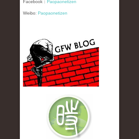
Facebook：
Paopaonetizen
Weibo:
Paopaonetizen
gfw_blog_small.jpg