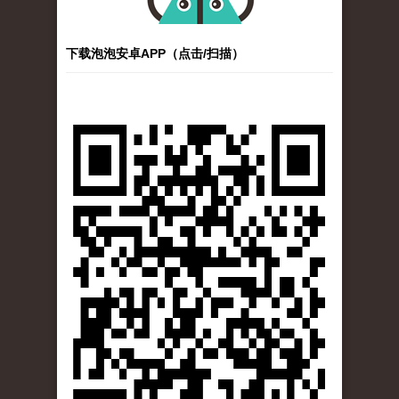
下载泡泡安卓APP（点击/扫描）