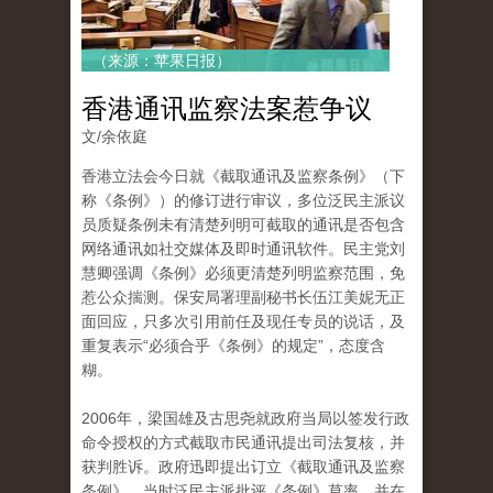
（来源：苹果日报）
香港通讯监察法案惹争议
文/余依庭
香港立法会今日就《截取通讯及监察条例》（下
称《条例》）的修订进行审议，多位泛民主派议
员质疑条例未有清楚列明可截取的通讯是否包含
网络通讯如社交媒体及即时通讯软件。民主党刘
慧卿强调《条例》必须更清楚列明监察范围，免
惹公众揣测。保安局署理副秘书长伍江美妮无正
面回应，只多次引用前任及现任专员的说话，及
重复表示“必须合乎《条例》的规定”，态度含
糊。
2006年，梁国雄及古思尧就政府当局以签发行政
命令授权的方式截取市民通讯提出司法复核，并
获判胜诉。政府迅即提出订立《截取通讯及监察
条例》，当时泛民主派批评《条例》草率，并在