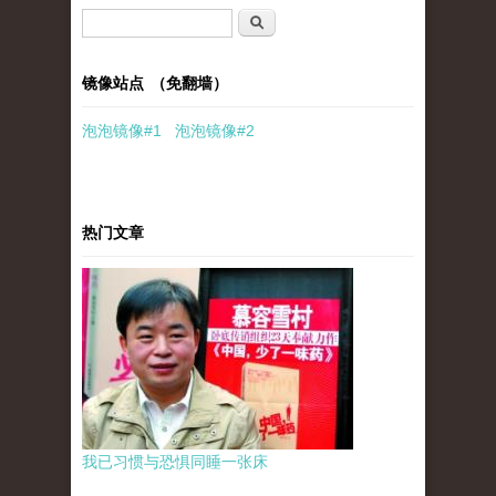
搜索表单
搜索
镜像站点 （免翻墙）
泡泡
镜像
#1
泡泡
镜像#2
热门文章
我已习惯与恐惧同睡一张床