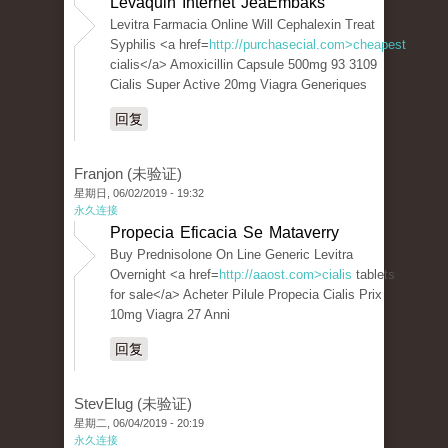
Levaquin Internet JeaEmbaks
Levitra Farmacia Online Will Cephalexin Treat
Syphilis <a href=
http://purchasecial.com>cheapest
cialis</a> Amoxicillin Capsule 500mg 93 3109
Cialis Super Active 20mg Viagra Generiques
回复
Franjon (未验证)
星期日, 06/02/2019 - 19:32
永久连接
Propecia Eficacia Se Mataverry
Buy Prednisolone On Line Generic Levitra
Overnight <a href=
http://aaost.com>cialis
tablets
for sale</a> Acheter Pilule Propecia Cialis Prix
10mg Viagra 27 Anni
回复
StevElug (未验证)
星期二, 06/04/2019 - 20:19
永久连接