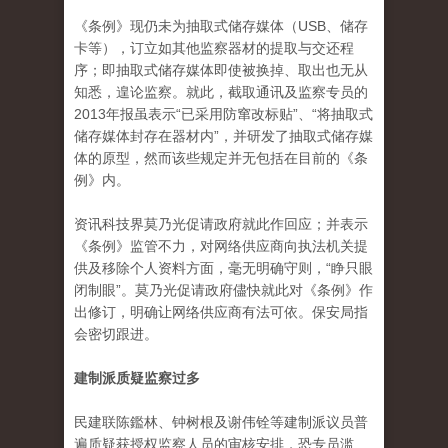
《条例》现仍未为抽取式储存媒体（USB、储存
卡等），订立如其他监察器材的提取与交还程
序；即抽取式储存媒体即使被换掉、取出也无从
知悉，遑论监察。就此，截取通讯及监察专员的
2013年报虽表示“已采用防窜改标贴”、“将抽取式
储存媒体封存在器材内”，并研发了抽取式储存媒
体的原型，然而该些规定并无包括在目前的《条
例》内。
资讯科技界莫乃光促请政府就此作回应；并表示
《条例》监管不力，对网络供应商向执法机关提
供及移除个人资料方面，毫无明确守则，“睁只眼
闭制眼”。莫乃光促请政府儘快就此对《条例》作
出修订，明确让网络供应商有法可依。保安局指
会密切跟进。
建制派质疑监察过多
民建联陈鑑林、钟树根及谢伟铨等建制派议员普
遍质疑获授权监察人员的审核安排，恐专员滥