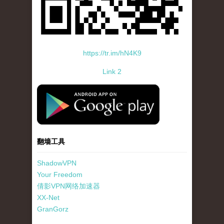
https://tr.im/hN4K9
Link 2
standard-icon-googleplay-app-store.png
翻墙工具
ShadowVPN
Your Freedom
倩影VPN网络加速器
XX-Net
GranGorz