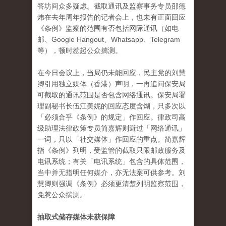
答坊间众多疑虑。截取通讯及监察事务专员邵德
炜在去年周年报告的记者会上，也未有正面回应
《条例》监察的范围有否包括网际通讯（如电
邮、Google Hangout、Whatsapp、Telegram
等），顿时惹起公众揣测。
在今日会议上，当局仍未能回应，民主党的刘慧
卿引用独立媒体（香港）声明，一再追问保安局
可截取的通讯范围是否包含网络通讯。保安局署
理副秘书长伍江美妮的回应态度含煳，只多次以
「必须合乎《条例》的规定」作回应。律政司高
级助理法律政策专员简嘉辉则避过「网络通讯」
一词，只以「社交媒体」作回应的重点。简嘉辉
指《条例》列明，受监管的截取只限邮政服务及
电讯系统；有关「电讯系统」包含的具体范围，
当中并无指明任何媒介，亦无法案可供参考。刘
慧卿则强调《条例》必须更清楚列明监察范围，
免惹公众揣测。
抽取式储存媒体未获保障