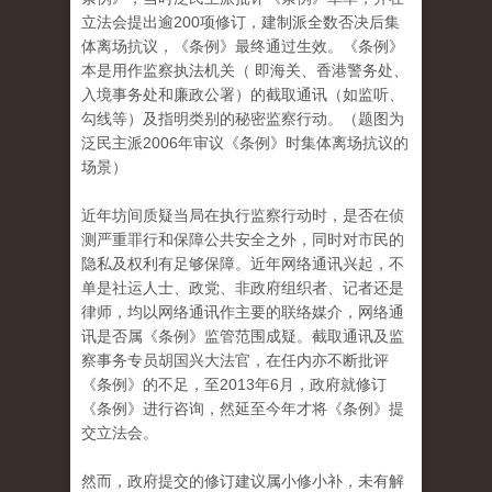
立法会提出逾200项修订，建制派全数否决后集
体离场抗议，《条例》最终通过生效。《条例》
本是用作监察执法机关（ 即海关、香港警务处、
入境事务处和廉政公署）的截取通讯（如监听、
勾线等）及指明类别的秘密监察行动。（题图为
泛民主派2006年审议《条例》时集体离场抗议的
场景）
近年坊间质疑当局在执行监察行动时，是否在侦
测严重罪行和保障公共安全之外，同时对市民的
隐私及权利有足够保障。近年网络通讯兴起，不
单是社运人士、政党、非政府组织者、记者还是
律师，均以网络通讯作主要的联络媒介，网络通
讯是否属《条例》监管范围成疑。截取通讯及监
察事务专员胡国兴大法官，在任内亦不断批评
《条例》的不足，至2013年6月，政府就修订
《条例》进行咨询，然延至今年才将《条例》提
交立法会。
然而，政府提交的修订建议属小修小补，未有解