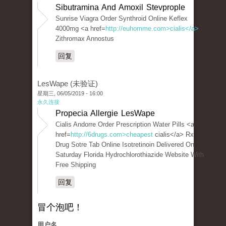
Sibutramina And Amoxil Stevprople
Sunrise Viagra Order Synthroid Online Keflex
4000mg <a href=
http://euhomme.com>cialis</a>
Zithromax Annostus
回复
LesWape (未验证)
星期三, 06/05/2019 - 16:00
永久连接
Propecia Allergie LesWape
Cialis Andorre Order Prescription Water Pills <a
href=
http://6drugs.com>cheapest
cialis</a> Rx
Drug Sotre Tab Online Isotretinoin Delivered On
Saturday Florida Hydrochlorothiazide Website With
Free Shipping
回复
冒个泡吧！
用户名