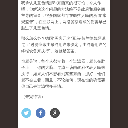
我承认儿童色情那种东西真的很可怕，令人作
呕，但
解决这个问题的方法绝不是政府和服务商
主导的审查，很多国家都存在骚扰人民的所谓“常
规监督”，在互联网上，网络警察造成的伤害早已
胜过了儿童色情。
那么怎么办？德国“黑客元老”瓦乌·荷兰德曾经说
过：“过滤应该由最终用户来决定，由终端用户的
终端设备来执行”。这就是答案。
也就是说，每个人都带着一个过滤器，就长在脖
子上——你的大脑。过滤不该由政府代表人民来
执行，如果人们不想看到某些东西，那好，他们
就不会去看，而且，不论如何，现在也的确需要
你自己去过滤很多事情。
（未完待续）