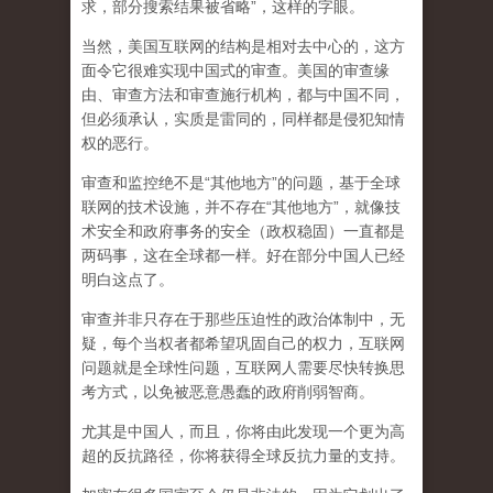
求，部分搜索结果被省略”，这样的字眼。
当然，美国互联网的结构是相对去中心的，这方
面令它很难实现中国式的审查。美国的审查缘
由、审查方法和审查施行机构，都与中国不同，
但必须承认，
实质是雷同的，同样都是侵犯知情
权的恶行。
审查和监控绝不是“其他地方”的问题，基于全球
联网的技术设施，并不存在“其他地方”，就像技
术安全和政府事务的安全（政权稳固）一直都是
两码事，这在全球都一样。好在部分中国人已经
明白这点了。
审查并非只存在于那些压迫性的政治体制中，无
疑，每个当权者都希望巩固自己的权力，互联网
问题就是全球性问题，互联网人需要尽快转换思
考方式，以免被恶意愚蠢的政府削弱智商
。
尤其是中国人，而且，你将由此发现一个更为高
超的反抗路径，你将获得全球反抗力量的支持。