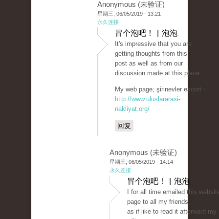
Anonymous (未验证)
星期三, 06/05/2019 - 13:21
永久连接
冒个泡吧！ | 泡泡
It's impressive that you are
getting thoughts from this
post as well as from our
discussion made at this place.
My web page; şirinevler escort -
http://www.uluslararasi-
nakliyat.org/
回复
Anonymous (未验证)
星期三, 06/05/2019 - 14:14
永久连接
冒个泡吧！ | 泡泡
I for all time emailed this websit
page to all my friends,
as if like to read it afterward my 