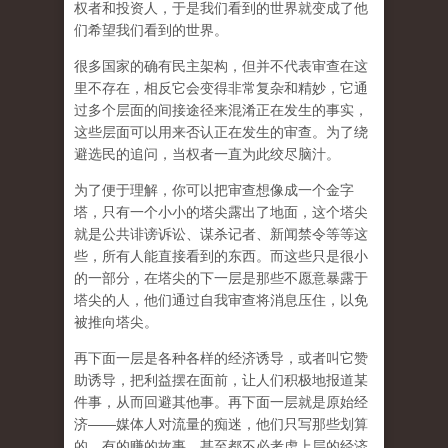
权者和投资人，于是我们看到的世界就变成了他
们希望我们看到的世界。
很多国家的确有民主架构，但并不代表审查在这
里不存在，相反它会变得非常复杂和精妙，它通
过多个层面的间接途径来混淆正在发生的事实，
这些层面可以用来否认正在发生的审查。为了绕
避选民的追问，当权者一直为此绞尽脑汁。
为了便于理解，你可以把审查想像成一个金字
塔，只有一个小小的塔尖露出了地面，这个塔尖
就是公共诽谤诉讼、谋杀记者、新闻禁令等等这
些，所有人能直接看到的东西。而这些只是很小
的一部分，在塔尖的下一层是那些不愿意暴露于
塔尖的人，他们通过自我审查将消息压住，以免
被推向塔尖。
再下面一层是各种各样的经济诱导，或者叫它赞
助诱导，把利益摆在面前，让人们积极地报道某
件事，从而回避其他事。再下面一层就是原始经
济——媒体人对流量的痴迷，他们只写那些划算
的、有的赚的故事，甚至都不必考虑上层的经济