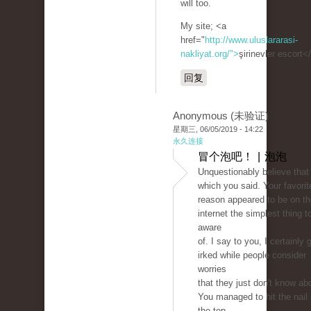
will too.
My site; <a
href="
http://www.uluslararasi-
nakliyat.org/">
şirinevler escort<
回复
Anonymous (未验证)
星期三, 06/05/2019 - 14:22
永久连接
冒个泡吧！ | 泡泡
Unquestionably believe that
which you said. Your favorit
reason appeared to be on th
internet the simplest thing t
aware
of. I say to you, I certainly 
irked while people consider
worries
that they just don't know ab
You managed to hit the nail
the top