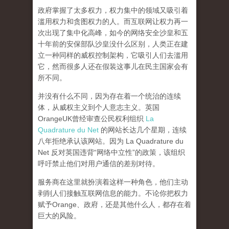
政府掌握了太多权力，权力集中的领域又吸引着
滥用权力和贪图权力的人。而互联网让权力再一
次出现了集中化高峰，
如今的网络安全沙皇和五
十年前的安保部队沙皇没什么区别，人类正在建
立一种同样的威权控制架构，它吸引人们去滥用
它，然而很多人还在假装这事儿在民主国家会有
所不同。
并没有什么不同，因为存在着一个统治的连续
体，从威权主义到个人意志主义。英国
OrangeUK曾经审查公民权利组织
La
Quadrature du Net
的网站长达几个星期，连续
八年拒绝承认该网站。因为 La Quadrature du
Net 反对英国违背“网络中立性”的政策，该组织
呼吁禁止他们对用户通信的差别对待。
服务商在这里就扮演着这样一种角色，他们主动
剥削人们接触互联网信息的能力。不论你把权力
赋予Orange、政府，还是其他什么人，都存在着
巨大的风险。