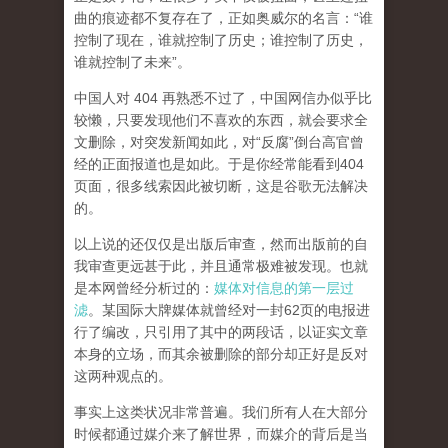
曲的痕迹都不复存在了，正如奥威尔的名言：“谁
控制了现在，谁就控制了历史；谁控制了历史，
谁就控制了未来”。
中国人对 404 再熟悉不过了，中国网信办似乎比
较懒，只要发现他们不喜欢的东西，就会要求全
文删除，对突发新闻如此，对“反腐”倒台高官曾
经的正面报道也是如此。于是你经常能看到404
页面，
很多线索因此被切断，这是谷歌无法解决
的。
以上说的还仅仅是出版后审查，然而
出版前的自
我审查更远甚于此，并且通常极难被发现。
也就
是本网曾经分析过的：
媒体对信息的第一层过
滤
。某国际大牌媒体就曾经对一封62页的电报进
行了编改，只引用了其中的两段话，以证实文章
本身的立场，而其余被删除的部分却正好是反对
这两种观点的。
事实上这类状况非常普遍。我们所有人在大部分
时候都通过媒介来了解世界，而媒介的背后是当