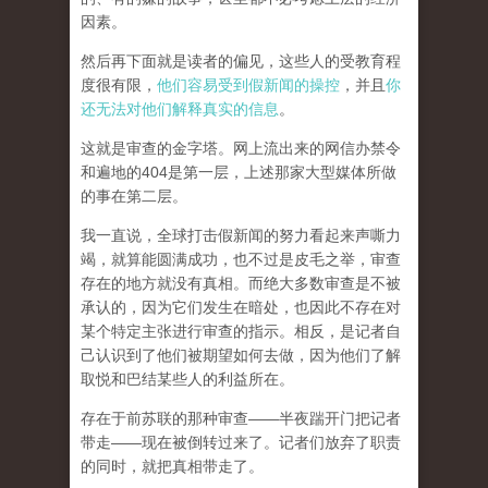
因素。
然后再下面就是读者的偏见，这些人的受教育程
度很有限，
他们容易受到假新闻的操控
，并且
你
还无法对他们解释真实的信息
。
这就是审查的金字塔。网上流出来的网信办禁令
和遍地的404是第一层，上述那家大型媒体所做
的事在第二层。
我一直说，全球打击假新闻的努力看起来声嘶力
竭，就算能圆满成功，也不过是皮毛之举，审查
存在的地方就没有真相。而
绝大多数审查是不被
承认的，因为它们发生在暗处，也因此不存在对
某个特定主张进行审查的指示。相反，是记者自
己认识到了他们被期望如何去做，因为他们了解
取悦和巴结某些人的利益所在。
存在于前苏联的那种审查——半夜踹开门把记者
带走——现在被倒转过来了。记者们放弃了职责
的同时，就把真相带走了。