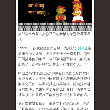
大部分审查并非如你平日的吐槽对象那般显而易
见
1953年，苏联秘密警察首脑、内政部长
贝利亚
被
撤职并受到处决，于是关于他的一切资料、那些
正面描述他的条目，全部被编纂百科全书的机构
删除了，仿佛苏联的历史上不存在这个人。
中国当局对“反腐运动”中倒台的高官也是同样的
处理方式，近年来中国政府还在积极地进行资料
数字化工作，从而对其进行再编辑。随着技术进
程的加快，未来将有更多的原始资料、历史事实
被抹杀，如果现在不能有效阻止这种审查的话。
通过审查篡改历史并非数字时代的新玩意，然而
正是数字化，让很多事实不仅被扭曲，甚至连扭