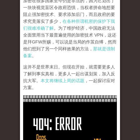
加密在很多国家至今仍是非法的，因为它划出了
一块块视觉盲区令政府恐惧，当权者拼命地想要
阻止强加密技术、要求添加后门，而且政府的要
求究竟落实了多少，
在各种所谓机密的保护下我
们很难准确了解
。为了维护经济，中国政府无法
全面禁用当下最普遍使用的加密技术 VPN，这还
是拜GFW所赐，可以说是当局的作茧自缚，然而
他们想到了另一个同样效果的方法，
那就是强制
备案
。
这并不是世界末日。但现在开始，就需要更多人
了解到事实真相，更多人一起出谋划策，加入反
抗大军。
本文将继续上周的话题
，一起探讨应对
方案。