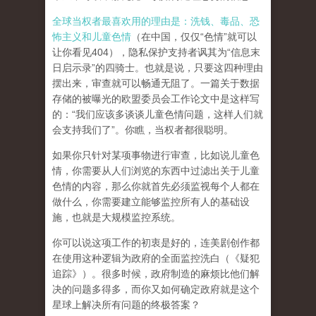
全球当权者最喜欢用的理由是：洗钱、毒品、恐
怖主义和儿童色情
（在中国，仅仅“色情”就可以
让你看见404），隐私保护支持者讽其为“信息末
日启示录”的四骑士。也就是说，只要这四种理由
摆出来，审查就可以畅通无阻了。一篇关于数据
存储的被曝光的欧盟委员会工作论文中是这样写
的：“我们应该多谈谈儿童色情问题，这样人们就
会支持我们了”。你瞧，当权者都很聪明。
如果你只针对某项事物进行审查，比如说儿童色
情，你需要从人们浏览的东西中过滤出关于儿童
色情的内容，那么你就首先必须监视每个人都在
做什么，你需要建立能够监控所有人的基础设
施，也就是大规模监控系统。
你可以说这项工作的初衷是好的，连美剧创作都
在使用这种逻辑为政府的全面监控洗白（《疑犯
追踪》）。
很多时候，政府制造的麻烦比他们解
决的问题多得多，而你又如何确定政府就是这个
星球上解决所有问题的终极答案？