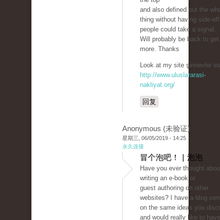
and also defined out the wh
thing without having side-eff
people could take a signal.
Will probably be back to get
more. Thanks
Look at my site şirinevler es
http://www.uluslararasi-
nakliyat.org/
回复
Anonymous (未验证)
星期三, 06/05/2019 - 14:25
永久连接
冒个泡吧！ | 泡泡
Have you ever thought abou
writing an e-book or
guest authoring on other
websites? I have a blog cen
on the same ideas you disc
and would really like to hav