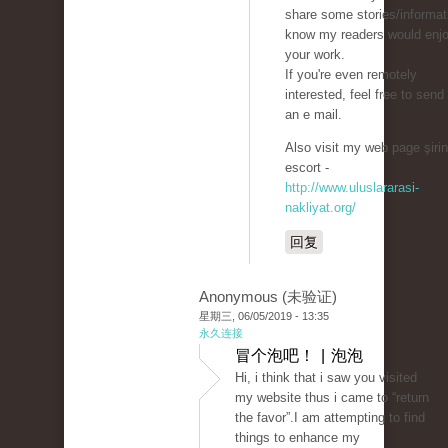
share some stories/informati
know my readers would enj
your work.
If you're even remotely
interested, feel free to sen
an e mail.
Also visit my web page şirin
escort -
http://www.uluslararasi-
nakliyat.org/
回复
Anonymous (未验证)
星期三, 06/05/2019 - 13:35
永久连接
冒个泡吧！ | 泡泡
Hi, i think that i saw you visited
my website thus i came to “return
the favor”.I am attempting to find
things to enhance my