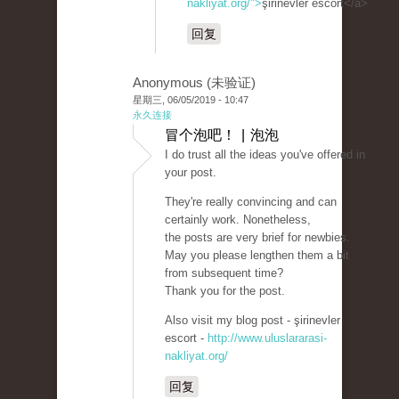
nakliyat.org/">
şirinevler escort</a>
回复
Anonymous (未验证)
星期三, 06/05/2019 - 10:47
永久连接
冒个泡吧！ | 泡泡
I do trust all the ideas you've offered in
your post.
They're really convincing and can
certainly work. Nonetheless,
the posts are very brief for newbies.
May you please lengthen them a bit
from subsequent time?
Thank you for the post.
Also visit my blog post - şirinevler
escort -
http://www.uluslararasi-
nakliyat.org/
回复