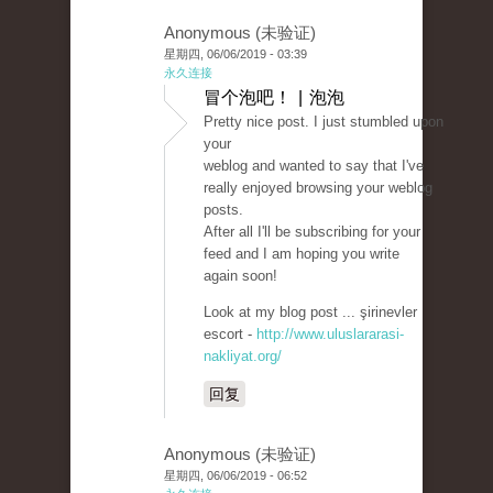
Anonymous (未验证)
星期四, 06/06/2019 - 03:39
永久连接
冒个泡吧！ | 泡泡
Pretty nice post. I just stumbled upon
your
weblog and wanted to say that I've
really enjoyed browsing your weblog
posts.
After all I'll be subscribing for your
feed and I am hoping you write
again soon!
Look at my blog post ... şirinevler
escort -
http://www.uluslararasi-
nakliyat.org/
回复
Anonymous (未验证)
星期四, 06/06/2019 - 06:52