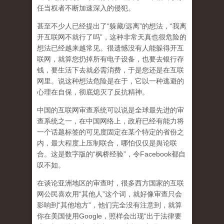
任当权者不断加速深入的侵犯。
甚至不少人已经提出了“躲藏/远离”的想法，“我离
开互联网不就行了吗”，这种非常天真也很危险的
想法已经越来越常见。很遗憾没有人能躲得开互
联网，就算您扔掉所有电子设备，也要去银行存
钱，要生活下去就必需消费，于是您还是在互联
网里。说这种想法危险是在于，它以一种逃避的
心理在自保，彻底熄灭了反抗精神。
中国的互联网审查系统可以说是全球最先进的审
查系统之一，在中国网络上，政府已经有能力将
一个话题标签的可见度固定在某个特定的省份之
内，最大程度上压制联合
，哪怕仅仅是舆论联
合。这是数字版的“枫桥经验”，令Facebook都自
叹不如。
在谈论亚洲地区的审查时，很多西方国家的互联
网公民喜欢用“其他人”这个词，就好像审查只会
影响到“其他地方”，他们完全没有注意到，
就算
你在美国使用Google，照样会出现“出于法律要