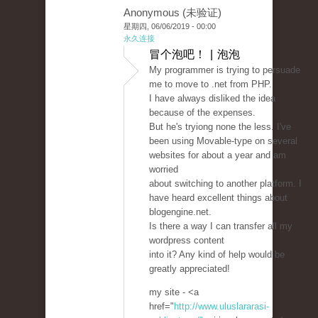
Anonymous (未验证)
星期四, 06/06/2019 - 00:00
永久连接
冒个泡吧！ | 泡泡
My programmer is trying to persuade
me to move to .net from PHP.
I have always disliked the idea
because of the expenses.
But he's tryiong none the less. I've
been using Movable-type on several
websites for about a year and am
worried
about switching to another platform. I
have heard excellent things about
blogengine.net.
Is there a way I can transfer all my
wordpress content
into it? Any kind of help would be
greatly appreciated!
my site - <a
href="
http://www.uluslararasi-