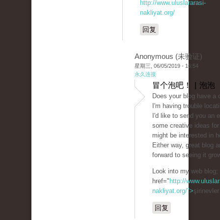
http://www.uluslararasi-
nakliyat.org/
回复
Anonymous (未验证)
星期三, 06/05/2019 - 16:54
永久连接
冒个泡吧！ | 泡泡
Does your blog have a 
I'm having trouble locati
I'd like to send you an e
some creative ideas for
might be interested in h
Either way, great blog a
forward to seeing it gro
Look into my web blog;
href="
http://www.uluslar
nakliyat.org/">
şirinevle
回复