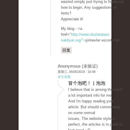
wasted simply just trying to figure out
how to begin. Any suggestions or
hints?
Appreciate it!
My blog - <a
href="
http://www.uluslararasi-
nakliyat.org/">
şirinevler escort</a>
回复
Anonymous (未验证)
星期三, 06/05/2019 - 16:48
永久连接
冒个泡吧！ | 泡泡
I believe that is among the such
a lot important info for me.
And i'm happy reading your
article. But should commentary
on some normal
issues, The website style is
perfect, the articles is in point of