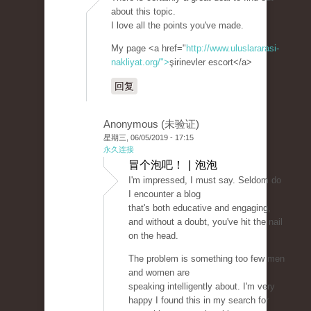
about this topic.
I love all the points you've made.
My page <a href="
http://www.uluslararasi-
nakliyat.org/">
şirinevler escort</a>
回复
Anonymous (未验证)
星期三, 06/05/2019 - 17:15
永久连接
冒个泡吧！ | 泡泡
I'm impressed, I must say. Seldom do
I encounter a blog
that's both educative and engaging,
and without a doubt, you've hit the nail
on the head.
The problem is something too few men
and women are
speaking intelligently about. I'm very
happy I found this in my search for