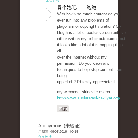
永久连接
冒个泡吧！ | 泡泡
With havin so much content do you
ever run into any problems of
plagorism or copyright violation? My
blog has a lot of exclusive content I've
either written myself or outsourced but
it looks like a lot of it is popping it up
all
over the internet without my
permission. Do you know any
techniques to help stop content from
being
ripped off? I'd really appreciate it.
my webpage; şirinevler escort -
http://www.uluslararasi-nakliyat.org/
回复
Anonymous (未验证)
星期三, 06/05/2019 - 09:15
永久连接