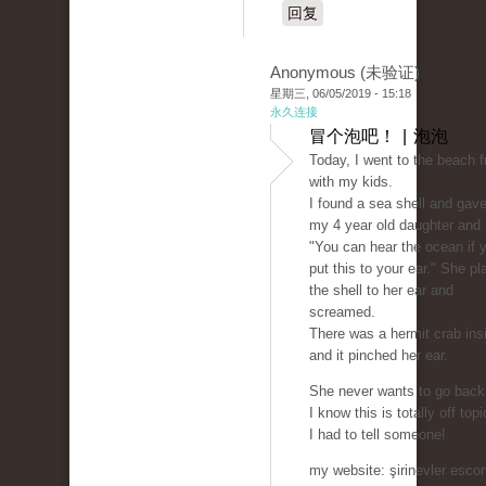
回复
Anonymous (未验证)
星期三, 06/05/2019 - 15:18
永久连接
冒个泡吧！ | 泡泡
Today, I went to the beach f
with my kids.
I found a sea shell and gave 
my 4 year old daughter and 
"You can hear the ocean if 
put this to your ear." She p
the shell to her ear and
screamed.
There was a hermit crab ins
and it pinched her ear.
She never wants to go back
I know this is totally off topi
I had to tell someone!
my website: şirinevler escort