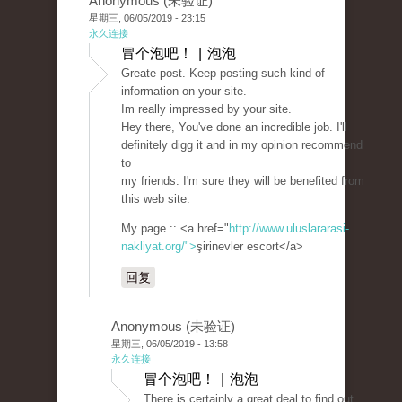
Anonymous (未验证)
星期三, 06/05/2019 - 23:15
永久连接
冒个泡吧！ | 泡泡
Greate post. Keep posting such kind of
information on your site.
Im really impressed by your site.
Hey there, You've done an incredible job. I'll
definitely digg it and in my opinion recommend
to
my friends. I'm sure they will be benefited from
this web site.
My page :: <a href="
http://www.uluslararasi-
nakliyat.org/">
şirinevler escort</a>
回复
Anonymous (未验证)
星期三, 06/05/2019 - 13:58
永久连接
冒个泡吧！ | 泡泡
There is certainly a great deal to find out