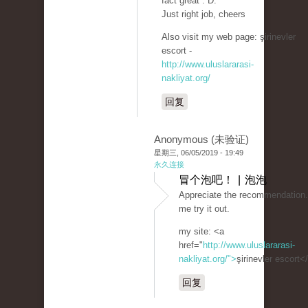
fact great : D.
Just right job, cheers
Also visit my web page: şirinevler
escort -
http://www.uluslararasi-
nakliyat.org/
回复
Anonymous (未验证)
星期三, 06/05/2019 - 19:49
永久连接
冒个泡吧！ | 泡泡
Appreciate the recommendation.
me try it out.
my site: <a
href="
http://www.uluslararasi-
nakliyat.org/">
şirinevler escort<
回复