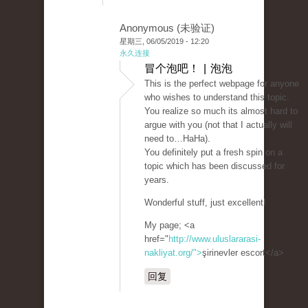
Anonymous (未验证)
星期三, 06/05/2019 - 12:20
永久连接
冒个泡吧！ | 泡泡
This is the perfect webpage for anyone
who wishes to understand this topic.
You realize so much its almost hard to
argue with you (not that I actually will
need to…HaHa).
You definitely put a fresh spin on a
topic which has been discussed for
years.
Wonderful stuff, just excellent!
My page; <a
href="
http://www.uluslararasi-
nakliyat.org/">
şirinevler escort</a>
回复