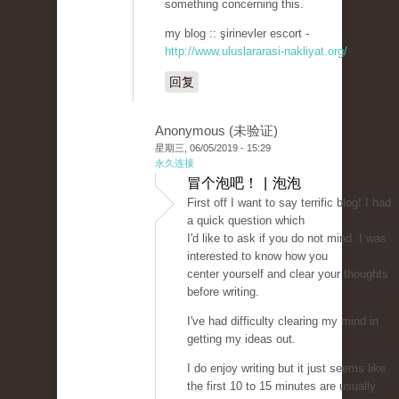
something concerning this.
my blog :: şirinevler escort -
http://www.uluslararasi-nakliyat.org/
回复
Anonymous (未验证)
星期三, 06/05/2019 - 15:29
永久连接
冒个泡吧！ | 泡泡
First off I want to say terrific blog! I had
a quick question which
I'd like to ask if you do not mind. I was
interested to know how you
center yourself and clear your thoughts
before writing.
I've had difficulty clearing my mind in
getting my ideas out.
I do enjoy writing but it just seems like
the first 10 to 15 minutes are usually