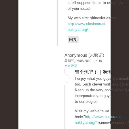
site!I suppose its ok to use a few
of your ideas!!
My web site: şirinevler escort -
http://www.uluslararasi-
nakliyat.org/
回复
Anonymous (未验证)
星期三, 06/05/2019 - 14:10
永久连接
冒个泡吧！ | 泡泡
I enjoy what you guys are usual
too. Such clever work and cover
Keep up the very good works gu
incorporated you guys
to our blogroll.
Visit my web-site <a
href="
http://www.uluslararasi-
nakliyat.org/">
şirinevler escort<