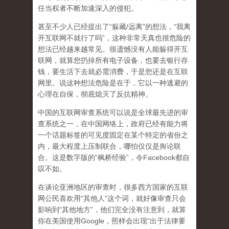
任当权者不断加速深入的侵犯。
甚至不少人已经提出了“躲藏/远离”的想法，“我离
开互联网不就行了吗”，这种非常天真也很危险的
想法已经越来越常见。很遗憾没有人能躲得开互
联网，就算您扔掉所有电子设备，也要去银行存
钱，要生活下去就必需消费，于是您还是在互联
网里。说这种想法危险是在于，它以一种逃避的
心理在自保，彻底熄灭了反抗精神。
中国的互联网审查系统可以说是全球最先进的审
查系统之一，在中国网络上，政府已经有能力将
一个话题标签的可见度固定在某个特定的省份之
内，最大程度上压制联合
，哪怕仅仅是舆论联
合。这是数字版的“枫桥经验”，令Facebook都自
叹不如。
在谈论亚洲地区的审查时，很多西方国家的互联
网公民喜欢用“其他人”这个词，就好像审查只会
影响到“其他地方”，他们完全没有注意到，
就算
你在美国使用Google，照样会出现“出于法律要