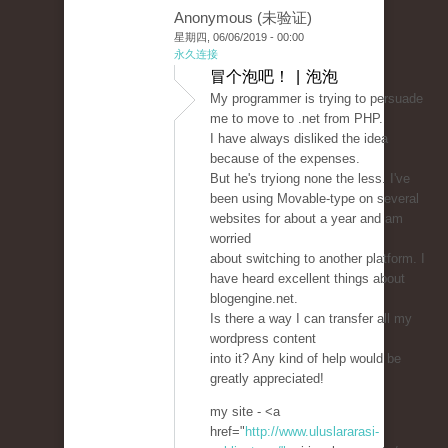
Anonymous (未验证)
星期四, 06/06/2019 - 00:00
永久连接
冒个泡吧！ | 泡泡
My programmer is trying to persuade
me to move to .net from PHP.
I have always disliked the idea
because of the expenses.
But he's tryiong none the less. I've
been using Movable-type on several
websites for about a year and am
worried
about switching to another platform. I
have heard excellent things about
blogengine.net.
Is there a way I can transfer all my
wordpress content
into it? Any kind of help would be
greatly appreciated!
my site - <a
href="
http://www.uluslararasi-