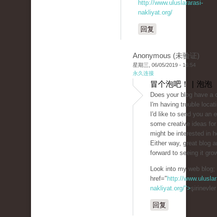
http://www.uluslararasi-
nakliyat.org/
回复
Anonymous (未验证)
星期三, 06/05/2019 - 16:54
永久连接
冒个泡吧！ | 泡泡
Does your blog have a 
I'm having trouble locati
I'd like to send you an e
some creative ideas for
might be interested in h
Either way, great blog a
forward to seeing it gro
Look into my web blog;
href="
http://www.uluslar
nakliyat.org/">
şirinevle
回复