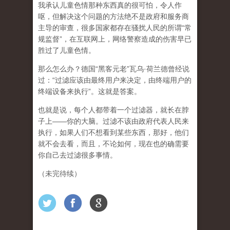
我承认儿童色情那种东西真的很可怕，令人作
呕，但
解决这个问题的方法绝不是政府和服务商
主导的审查，很多国家都存在骚扰人民的所谓“常
规监督”，在互联网上，网络警察造成的伤害早已
胜过了儿童色情。
那么怎么办？德国“黑客元老”瓦乌·荷兰德曾经说
过：“过滤应该由最终用户来决定，由终端用户的
终端设备来执行”。这就是答案。
也就是说，每个人都带着一个过滤器，就长在脖
子上——你的大脑。过滤不该由政府代表人民来
执行，如果人们不想看到某些东西，那好，他们
就不会去看，而且，不论如何，现在也的确需要
你自己去过滤很多事情。
（未完待续）