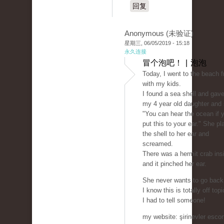
回复
Anonymous (未验证)
星期三, 06/05/2019 - 15:18
永久连接
冒个泡吧！ | 泡泡
Today, I went to the beach f
with my kids.
I found a sea shell and gave 
my 4 year old daughter and 
"You can hear the ocean if 
put this to your ear." She p
the shell to her ear and
screamed.
There was a hermit crab ins
and it pinched her ear.
She never wants to go back
I know this is totally off topi
I had to tell someone!
my website: şirinevler escort