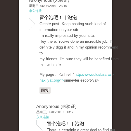
Anonymous (未验证)
星期三, 06/05/2019 - 23:15
永久连接
冒个泡吧！ | 泡泡
Greate post. Keep posting such kind of
information on your site.
Im really impressed by your site.
Hey there, You've done an incredible job. I'll
definitely digg it and in my opinion recommend
to
my friends. I'm sure they will be benefited from
this web site.
My page :: <a href="
http://www.uluslararasi-
nakliyat.org/">
şirinevler escort</a>
回复
Anonymous (未验证)
星期三, 06/05/2019 - 13:58
永久连接
冒个泡吧！ | 泡泡
There is certainly a great deal to find out