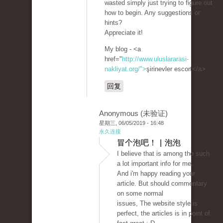
wasted simply just trying to figure out
how to begin. Any suggestions or
hints?
Appreciate it!
My blog - <a
href="
http://www.uluslararasi-
nakliyat.org/">
şirinevler escort</a>
回复
Anonymous (未验证)
星期三, 06/05/2019 - 16:48
永久连接
冒个泡吧！ | 泡泡
I believe that is among the such
a lot important info for me.
And i'm happy reading your
article. But should commentary
on some normal
issues, The website style is
perfect, the articles is in point of