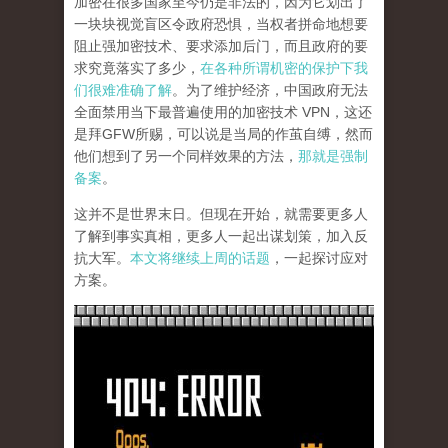
加密在很多国家至今仍是非法的，因为它划出了
一块块视觉盲区令政府恐惧，当权者拼命地想要
阻止强加密技术、要求添加后门，而且政府的要
求究竟落实了多少，
在各种所谓机密的保护下我
们很难准确了解
。为了维护经济，中国政府无法
全面禁用当下最普遍使用的加密技术 VPN，这还
是拜GFW所赐，可以说是当局的作茧自缚，然而
他们想到了另一个同样效果的方法，
那就是强制
备案
。
这并不是世界末日。但现在开始，就需要更多人
了解到事实真相，更多人一起出谋划策，加入反
抗大军。
本文将继续上周的话题
，一起探讨应对
方案。