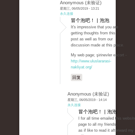
Anonymous (未验证)
星期三, 06/05/2019 - 13:21
永久连接
冒个泡吧！ | 泡泡
It's impressive that you are
getting thoughts from this
post as well as from our
discussion made at this place.
My web page; şirinevler escort -
http://www.uluslararasi-
nakliyat.org/
回复
Anonymous (未验证)
星期三, 06/05/2019 - 14:14
永久连接
冒个泡吧！ | 泡泡
I for all time emailed this websit
page to all my friends,
as if like to read it afterward my 