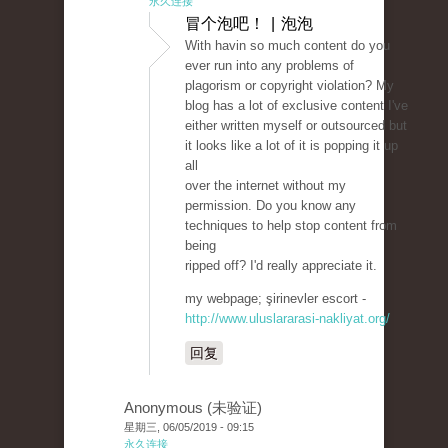
永久连接
冒个泡吧！ | 泡泡
With havin so much content do you
ever run into any problems of
plagorism or copyright violation? My
blog has a lot of exclusive content I've
either written myself or outsourced but
it looks like a lot of it is popping it up
all
over the internet without my
permission. Do you know any
techniques to help stop content from
being
ripped off? I'd really appreciate it.
my webpage; şirinevler escort -
http://www.uluslararasi-nakliyat.org/
回复
Anonymous (未验证)
星期三, 06/05/2019 - 09:15
永久连接