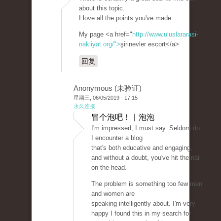
about this topic.
I love all the points you've made.
My page <a href="
http://www.uluslararasi-
nakliyat.org/">
şirinevler escort</a>
回复
Anonymous (未验证)
星期三, 06/05/2019 - 17:15
永久连接
冒个泡吧！ | 泡泡
I'm impressed, I must say. Seldom do
I encounter a blog
that's both educative and engaging,
and without a doubt, you've hit the nail
on the head.
The problem is something too few men
and women are
speaking intelligently about. I'm very
happy I found this in my search for