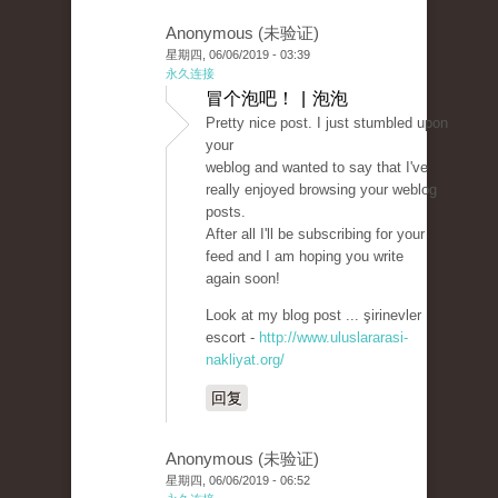
Anonymous (未验证)
星期四, 06/06/2019 - 03:39
永久连接
冒个泡吧！ | 泡泡
Pretty nice post. I just stumbled upon
your
weblog and wanted to say that I've
really enjoyed browsing your weblog
posts.
After all I'll be subscribing for your
feed and I am hoping you write
again soon!
Look at my blog post ... şirinevler
escort -
http://www.uluslararasi-
nakliyat.org/
回复
Anonymous (未验证)
星期四, 06/06/2019 - 06:52