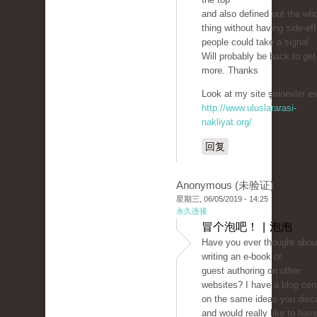
and also defined out the wh
thing without having side-eff
people could take a signal.
Will probably be back to get
more. Thanks
Look at my site şirinevler es
http://www.uluslararasi-
nakliyat.org/
回复
Anonymous (未验证)
星期三, 06/05/2019 - 14:25
永久连接
冒个泡吧！ | 泡泡
Have you ever thought abou
writing an e-book or
guest authoring on other
websites? I have a blog cen
on the same ideas you disc
and would really like to hav