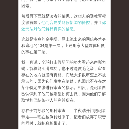
因素。
然后再下面就是读者的偏见，这些人的受教育程
度很有限，
他们容易受到假新闻的操控
，并且
你
还无法对他们解释真实的信息
。
这就是审查的金字塔。网上流出来的网信办禁令
和遍地的404是第一层，上述那家大型媒体所做
的事在第二层。
我一直说，全球打击假新闻的努力看起来声嘶力
竭，就算能圆满成功，也不过是皮毛之举，审查
存在的地方就没有真相。而
绝大多数审查是不被
承认的，因为它们发生在暗处，也因此不存在对
某个特定主张进行审查的指示。相反，是记者自
己认识到了他们被期望如何去做，因为他们了解
取悦和巴结某些人的利益所在。
存在于前苏联的那种审查——半夜踹开门把记者
带走——现在被倒转过来了。记者们放弃了职责
的同时，就把真相带走了。