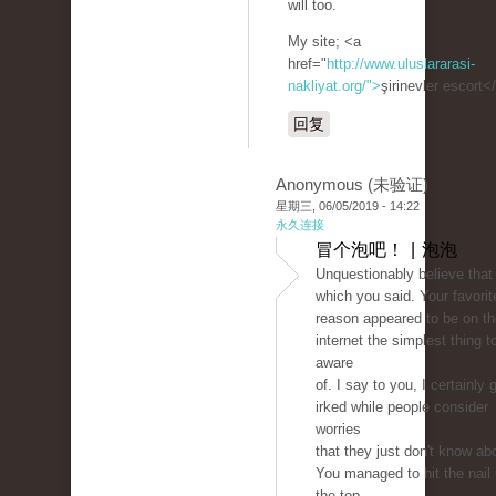
will too.
My site; <a
href="
http://www.uluslararasi-
nakliyat.org/">
şirinevler escort<
回复
Anonymous (未验证)
星期三, 06/05/2019 - 14:22
永久连接
冒个泡吧！ | 泡泡
Unquestionably believe that
which you said. Your favorit
reason appeared to be on th
internet the simplest thing t
aware
of. I say to you, I certainly 
irked while people consider
worries
that they just don't know ab
You managed to hit the nail
the top