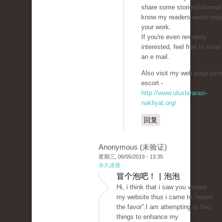
share some stories/informati
know my readers would enj
your work.
If you're even remotely
interested, feel free to sen
an e mail.
Also visit my web page şirin
escort -
http://www.uluslararasi-
nakliyat.org/
回复
Anonymous (未验证)
星期三, 06/05/2019 - 13:35
永久连接
冒个泡吧！ | 泡泡
Hi, i think that i saw you visited
my website thus i came to “return
the favor”.I am attempting to find
things to enhance my