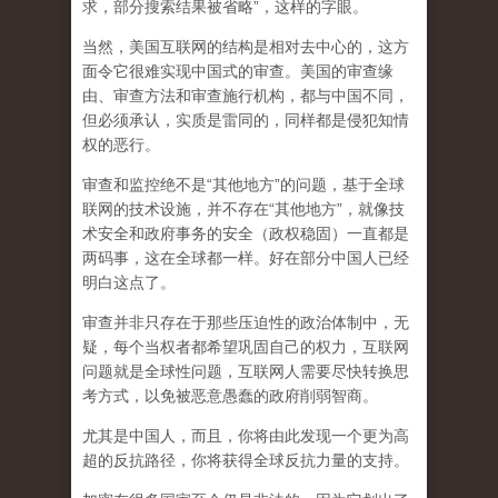
求，部分搜索结果被省略”，这样的字眼。
当然，美国互联网的结构是相对去中心的，这方
面令它很难实现中国式的审查。美国的审查缘
由、审查方法和审查施行机构，都与中国不同，
但必须承认，
实质是雷同的，同样都是侵犯知情
权的恶行。
审查和监控绝不是“其他地方”的问题，基于全球
联网的技术设施，并不存在“其他地方”，就像技
术安全和政府事务的安全（政权稳固）一直都是
两码事，这在全球都一样。好在部分中国人已经
明白这点了。
审查并非只存在于那些压迫性的政治体制中，无
疑，每个当权者都希望巩固自己的权力，互联网
问题就是全球性问题，互联网人需要尽快转换思
考方式，以免被恶意愚蠢的政府削弱智商
。
尤其是中国人，而且，你将由此发现一个更为高
超的反抗路径，你将获得全球反抗力量的支持。