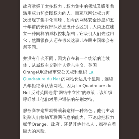
政府掌握了太多权力，权力集中的领域又吸引着
滥用权力和贪图权力的人。而互联网让权力再一
次出现了集中化高峰，
如今的网络安全沙皇和五
十年前的安保部队沙皇没什么区别，人类正在建
立一种同样的威权控制架构，它吸引人们去滥用
它，然而很多人还在假装这事儿在民主国家会有
所不同。
并没有什么不同，因为存在着一个统治的连续
体，从威权主义到个人意志主义。英国
OrangeUK曾经审查公民权利组织
La
Quadrature du Net
的网站长达几个星期，连续
八年拒绝承认该网站。因为 La Quadrature du
Net 反对英国违背“网络中立性”的政策，该组织
呼吁禁止他们对用户通信的差别对待。
服务商在这里就扮演着这样一种角色，他们主动
剥削人们接触互联网信息的能力。不论你把权力
赋予Orange、政府，还是其他什么人，都存在着
巨大的风险。