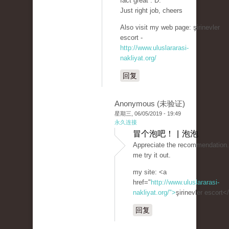
fact great : D.
Just right job, cheers
Also visit my web page: şirinevler
escort -
http://www.uluslararasi-
nakliyat.org/
回复
Anonymous (未验证)
星期三, 06/05/2019 - 19:49
永久连接
冒个泡吧！ | 泡泡
Appreciate the recommendation.
me try it out.
my site: <a
href="
http://www.uluslararasi-
nakliyat.org/">
şirinevler escort<
回复