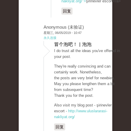
nakliyat.org/">
şirinevler escort</a>
回复
Anonymous (未验证)
星期三, 06/05/2019 - 10:47
永久连接
冒个泡吧！ | 泡泡
I do trust all the ideas you've offered in
your post.
They're really convincing and can
certainly work. Nonetheless,
the posts are very brief for newbies.
May you please lengthen them a bit
from subsequent time?
Thank you for the post.
Also visit my blog post - şirinevler
escort -
http://www.uluslararasi-
nakliyat.org/
回复