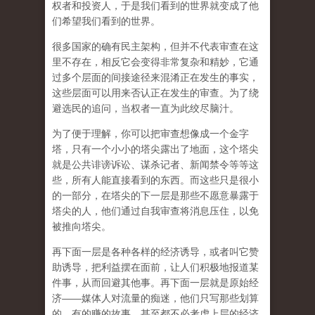
权者和投资人，于是我们看到的世界就变成了他
们希望我们看到的世界。
很多国家的确有民主架构，但并不代表审查在这
里不存在，相反它会变得非常复杂和精妙，它通
过多个层面的间接途径来混淆正在发生的事实，
这些层面可以用来否认正在发生的审查。为了绕
避选民的追问，当权者一直为此绞尽脑汁。
为了便于理解，你可以把审查想像成一个金字
塔，只有一个小小的塔尖露出了地面，这个塔尖
就是公共诽谤诉讼、谋杀记者、新闻禁令等等这
些，所有人能直接看到的东西。而这些只是很小
的一部分，在塔尖的下一层是那些不愿意暴露于
塔尖的人，他们通过自我审查将消息压住，以免
被推向塔尖。
再下面一层是各种各样的经济诱导，或者叫它赞
助诱导，把利益摆在面前，让人们积极地报道某
件事，从而回避其他事。再下面一层就是原始经
济——媒体人对流量的痴迷，他们只写那些划算
的、有的赚的故事，甚至都不必考虑上层的经济