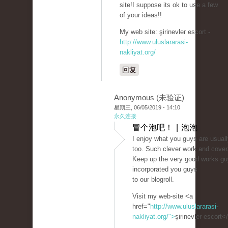
site!I suppose its ok to use a few
of your ideas!!
My web site: şirinevler escort -
http://www.uluslararasi-
nakliyat.org/
回复
Anonymous (未验证)
星期三, 06/05/2019 - 14:10
永久连接
冒个泡吧！ | 泡泡
I enjoy what you guys are usual
too. Such clever work and cover
Keep up the very good works gu
incorporated you guys
to our blogroll.
Visit my web-site <a
href="
http://www.uluslararasi-
nakliyat.org/">
şirinevler escort<