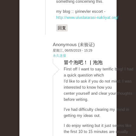
something concerning this.
my blog :: şirinevler escort -
http://www.uluslararasi-nakliyat.org/
回复
Anonymous (未验证)
星期三, 06/05/2019 - 15:29
永久连接
冒个泡吧！ | 泡泡
First off I want to say terrific blog! I had
a quick question which
I'd like to ask if you do not mind. I was
interested to know how you
center yourself and clear your thoughts
before writing.
I've had difficulty clearing my mind in
getting my ideas out.
I do enjoy writing but it just seems like
the first 10 to 15 minutes are usually