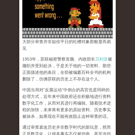
大部分审查并非如你平日的吐槽对象那般显而易
见
1953年，苏联秘密警察首脑、内政部长
贝利亚
被
撤职并受到处决，于是关于他的一切资料、那些
正面描述他的条目，全部被编纂百科全书的机构
删除了，仿佛苏联的历史上不存在这个人。
中国当局对“反腐运动”中倒台的高官也是同样的
处理方式，近年来中国政府还在积极地进行资料
数字化工作，从而对其进行再编辑。随着技术进
程的加快，未来将有更多的原始资料、历史事实
被抹杀，如果现在不能有效阻止这种审查的话。
通过审查篡改历史并非数字时代的新玩意，然而
正是数字化，让很多事实不仅被扭曲，甚至连扭