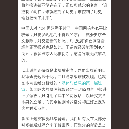
曲的痕迹都不复存在了，正如奥威尔的名言：“谁
控制了现在，谁就控制了历史；谁控制了历史，
谁就控制了未来”。
中国人对 404 再熟悉不过了，中国网信办似乎比
较懒，只要发现他们不喜欢的东西，就会要求全
文删除，对突发新闻如此，对“反腐”倒台高官曾
经的正面报道也是如此。于是你经常能看到404
页面，
很多线索因此被切断，这是谷歌无法解决
的。
以上说的还仅仅是出版后审查，然而
出版前的自
我审查更远甚于此，并且通常极难被发现。
也就
是本网曾经分析过的：
媒体对信息的第一层过
滤
。某国际大牌媒体就曾经对一封62页的电报进
行了编改，只引用了其中的两段话，以证实文章
本身的立场，而其余被删除的部分却正好是反对
这两种观点的。
事实上这类状况非常普遍。我们所有人在大部分
时候都通过媒介来了解世界，而媒介的背后是当