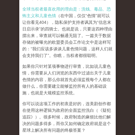
全球当权者最喜欢用的理由是：洗钱、毒品、恐
怖主义和儿童色情
（在中国，仅仅“色情”就可以
让你看见404），隐私保护支持者讽其为“信息末
日启示录”的四骑士。也就是说，只要这四种理由
摆出来，审查就可以畅通无阻了。一篇关于数据
存储的被曝光的欧盟委员会工作论文中是这样写
的：“我们应该多谈谈儿童色情问题，这样人们就
会支持我们了”。你瞧，当权者都很聪明。
如果你只针对某项事物进行审查，比如说儿童色
情，你需要从人们浏览的东西中过滤出关于儿童
色情的内容，那么你就首先必须监视每个人都在
做什么，你需要建立能够监控所有人的基础设
施，也就是大规模监控系统。
你可以说这项工作的初衷是好的，连美剧创作都
在使用这种逻辑为政府的全面监控洗白（《疑犯
追踪》）。
很多时候，政府制造的麻烦比他们解
决的问题多得多，而你又如何确定政府就是这个
星球上解决所有问题的终极答案？