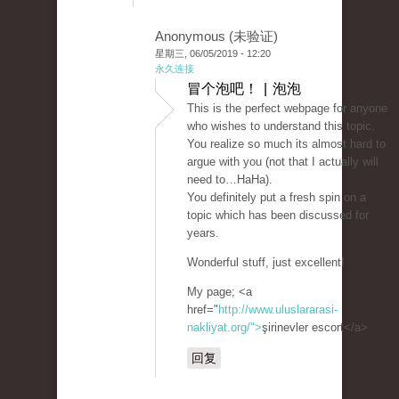
Anonymous (未验证)
星期三, 06/05/2019 - 12:20
永久连接
冒个泡吧！ | 泡泡
This is the perfect webpage for anyone
who wishes to understand this topic.
You realize so much its almost hard to
argue with you (not that I actually will
need to…HaHa).
You definitely put a fresh spin on a
topic which has been discussed for
years.
Wonderful stuff, just excellent!
My page; <a
href="
http://www.uluslararasi-
nakliyat.org/">
şirinevler escort</a>
回复