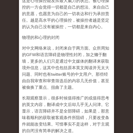
这是心理操控能发挥最大威力的状态。被心理操
控的一方会觉得一切都是自己的想法、来自自己
的意愿，也愿意为自己的一切表达和行为承担责
任。越是高水平的心理操控，被操控者越是坚定
的认为自己没有被操控，一切都是来自内心。
物理的和心理的封闭
对中文网络来说，封闭来自于两方面。众所周知
的GFW和语言障碍是物理性封闭，加之懒于翻
墙，更多的人们只是通过中文媒体的翻译来获取
境外信息，这其中也包括原本英文阅读并无太大
问题、同时也有twitter账号的中文用户。那些经
由自我审查和审查筛选后的内容几无价值，甚至
被偷换了重点、扭曲了主题。
长期观察显示，很多时候值得推广的或值得思考
的英文内容，翻译成中文后却几乎无人问津。它
显示，语言障碍并不是全部障碍，如果是，那意
味着顺利的获取被客观条件所阻碍，只要改变条
件就能改变结果。可惜事实不是这样，对于主观
的自闭没有简单的解决之道。