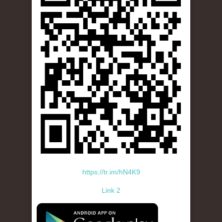
https://tr.im/hN4K9
Link 2
standard-icon-googleplay-app-store.png