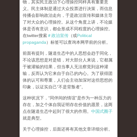
物，其实民主政治下心理操控同样具有重要意
义。民主体制是通过大众投票进行决策，而信息
传播会影响政治走向，于是政治宣传和媒体主导
了对大众的心理操控。从这个角度上讲，不论媒
体是否有意识，都会形成不同程度的心理操控。
在twitter搜索
＃政治宣传
（或
Political
propaganda
）标签可以查询本网早前的分析。
前面有提到，隧道生态中的人思想会趋于同化，
不论该思想是对是错，对大部分人来说，它都属
于被灌输的结果，但当事人无法察觉到这种灌
输，反而认为它来自于自己的内心。为了获得团
体的认可和尊重，人们会主动加深对这些思想的
印象，以证实自己“不是背叛者”。
这种状况下，“同伴间的情谊”是作为一种压力的
存在，加之个体自我证明存在价值的愿景，这两
点在隧道生态中起到了很大的作用。
中国式圈子
就是典型。
关于心理操控，后面还将有其他文章详细分析。