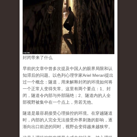
封闭带来了什么
早前的文章中曾多次提及中国人的眼界局限和认
知滞后的问题。以色列心理学家Ariel Merari提出
过一个概念：隧道，用来解释封闭的环境如何将
一个正常人变得失常。这里有两个要点：1、封
闭，隧道令内部与外部隔绝；2、隧道内的人全
部视野被集中在一个点上，旁若无他。
隧道是最容易接受心理操控的环境。在穿越隧道
时，内部的人完全无法接受外界刺激的影响，逐
渐向出口前进的同时，视野会变得越来越狭窄。