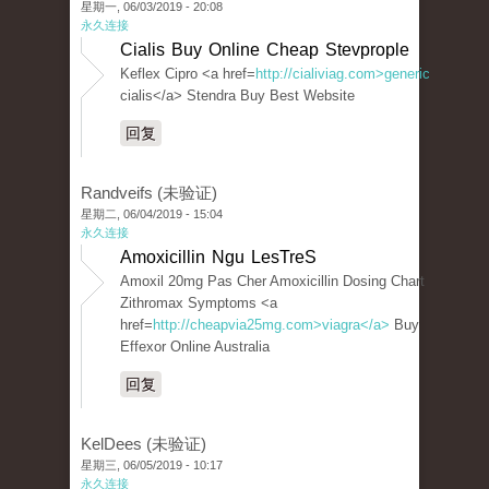
星期一, 06/03/2019 - 20:08
永久连接
Cialis Buy Online Cheap Stevprople
Keflex Cipro <a href=
http://cialiviag.com>generic
cialis</a> Stendra Buy Best Website
回复
Randveifs (未验证)
星期二, 06/04/2019 - 15:04
永久连接
Amoxicillin Ngu LesTreS
Amoxil 20mg Pas Cher Amoxicillin Dosing Chart
Zithromax Symptoms <a
href=
http://cheapvia25mg.com>viagra</a>
Buy
Effexor Online Australia
回复
KelDees (未验证)
星期三, 06/05/2019 - 10:17
永久连接