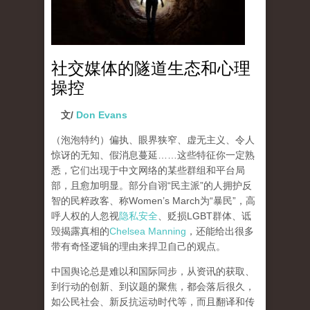
社交媒体的隧道生态和心理
操控
文/
Don Evans
（泡泡特约）
偏执、眼界狭窄、虚无主义、令人
惊讶的无知、假消息蔓延……这些特征你一定熟
悉，它们出现于中文网络的某些群组和平台局
部，且愈加明显。部分自诩“民主派”的人拥护反
智的民粹政客、称Women’s March为“暴民”，高
呼人权的人忽视
隐私安全
、贬损LGBT群体、诋
毁揭露真相的
Chelsea Manning
，还能给出很多
带有奇怪逻辑的理由来捍卫自己的观点。
中国舆论总是难以和国际同步，从资讯的获取、
到行动的创新、到议题的聚焦，都会落后很久，
如公民社会、新反抗运动时代等，而且翻译和传