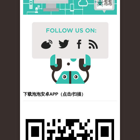
下载泡泡安卓APP（点击/扫描）