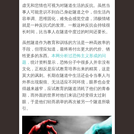
虚无和悲情也可视为对隧道生活的反抗。虽然当
事人可能意识不到自己身处隧道之中，但生活内
容单调、思维固化，难免会感觉空虚，消极情绪
就是一种反抗式的发泄。一般这种反抗会持续很
长时间，比当事人在隧道中度过的时间还要长。
虽然隧道作为教育和训练的方法是一种高效率的
手段，但理应知道，最终将付出更大的代价、牺
牲更多的东西。
本网分析过恐怖主义形成的问
题，
统计资料显示，恐怖分子中很多人并非没有
文化，正相反是应试教育培养出来的精英，这是
莫大的讽刺。长期在隧道中生活还会令当事人与
外界出现裂痕、无法适应不同环境，眼界也会变
得越来越窄，应试教育的隧道消耗了他们的青春
期，而外面的世界对他们来说已经变得太过刺
眼，于是他们轻而易举的再次被另一个隧道所吸
引。