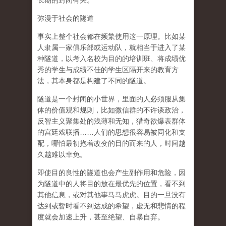
长期的封闭有关。
弥漫于社会的隧道
事实上整个社会都在频繁使用这一原理。比如某
人隶属一家俱乐部或运动队，就相当于进入了某
种隧道，以考入名校为目的的培训班、将成绩优
秀的学生与成绩不佳的学生区隔开来的教育方
法，其本身都是构建了不同的隧道。
隧道是一个封闭的小世界，里面的人必须服从集
体的价值观和规则，比如微信群的不许谈政治，
反智主义聚集处的浅薄和无知，猎奇欲爆表群体
的宫廷戏联播……人们的思想很容易被同化和支
配，哪怕最初抱着改变的目的而来的人，时间越
久越难以幸免。
即使目的良性的隧道也会产生副作用和危险，因
为隧道中的人将目的放在最优先的位置，看不到
其他信息，或对其他事马马虎虎。目的一旦没有
达到或暂时看不到达成的希望，虚无和悲情的程
度就会加速上升，甚至绝望、自暴自弃。