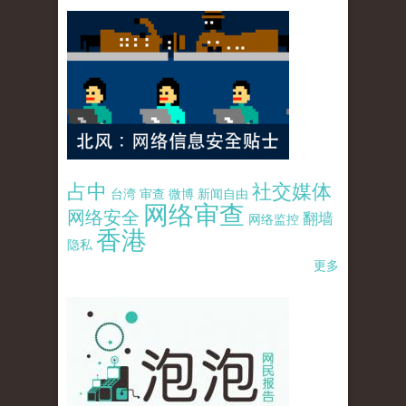
占中
社交媒体
台湾
审查
微博
新闻自由
网络审查
网络安全
翻墙
网络监控
香港
隐私
更多
pao-pao-banner-mirror-site-120814.jpg