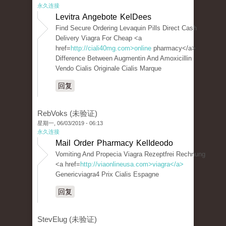
永久连接
Levitra Angebote KelDees
Find Secure Ordering Levaquin Pills Direct Cash
Delivery Viagra For Cheap <a
href=
http://ciali40mg.com>online
pharmacy</a>
Difference Between Augmentin And Amoxicillin
Vendo Cialis Originale Cialis Marque
回复
RebVoks (未验证)
星期一, 06/03/2019 - 06:13
永久连接
Mail Order Pharmacy KelIdeodo
Vomiting And Propecia Viagra Rezeptfrei Rechnung
<a href=
http://viaonlineusa.com>viagra</a>
Genericviagra4 Prix Cialis Espagne
回复
StevElug (未验证)