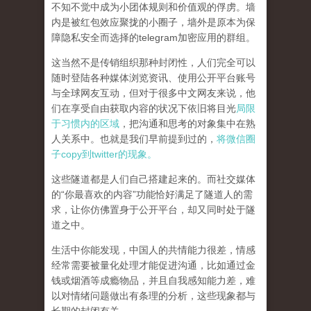
不知不觉中成为小团体规则和价值观的俘虏。墙
内是被红包效应聚拢的小圈子，墙外是原本为保
障隐私安全而选择的telegram加密应用的群组。
这当然不是传销组织那种封闭性，人们完全可以
随时登陆各种媒体浏览资讯、使用公开平台账号
与全球网友互动，但对于很多中文网友来说，他
们在享受自由获取内容的状况下依旧将目光
局限
于习惯内的区域
，把沟通和思考的对象集中在熟
人关系中。也就是我们早前提到过的，
将微信圈
子copy到twitter的现象。
这些隧道都是人们自己搭建起来的。而社交媒体
的“你最喜欢的内容”功能恰好满足了隧道人的需
求，让你仿佛置身于公开平台，却又同时处于隧
道之中。
生活中你能发现，中国人的共情能力很差，情感
经常需要被量化处理才能促进沟通，比如通过金
钱或烟酒等成瘾物品，并且自我感知能力差，难
以对情绪问题做出有条理的分析，这些现象都与