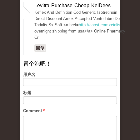
Levitra Purchase Cheap KelDees
Keflex And Definition Cod Generic Isotretinoin
Direct Discount Amex Accepted Vente Libre De
Tadalis Sx Soft <a href=
http://aaost.com>cialis
overnight shipping from usa</a> Online Pharmacy
Cr
回复
冒个泡吧！
用户名
标题
Comment
*