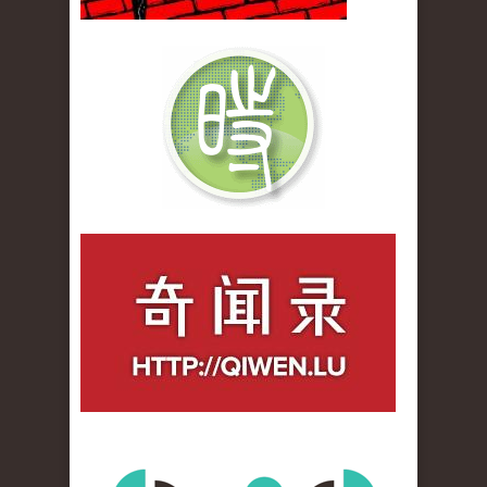
qiwenlu_logo.jpg