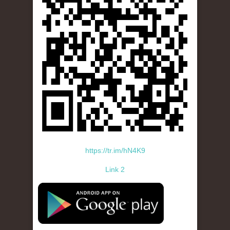
https://tr.im/hN4K9
Link 2
standard-icon-googleplay-app-store.png