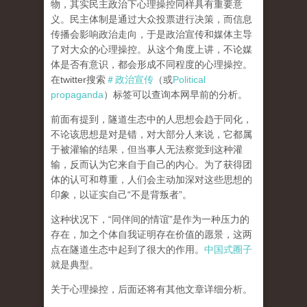
物，其实民主政治下心理操控同样具有重要意
义。民主体制是通过大众投票进行决策，而信息
传播会影响政治走向，于是政治宣传和媒体主导
了对大众的心理操控。从这个角度上讲，不论媒
体是否有意识，都会形成不同程度的心理操控。
在twitter搜索
＃政治宣传
（或
Political
propaganda
）标签可以查询本网早前的分析。
前面有提到，隧道生态中的人思想会趋于同化，
不论该思想是对是错，对大部分人来说，它都属
于被灌输的结果，但当事人无法察觉到这种灌
输，反而认为它来自于自己的内心。为了获得团
体的认可和尊重，人们会主动加深对这些思想的
印象，以证实自己“不是背叛者”。
这种状况下，“同伴间的情谊”是作为一种压力的
存在，加之个体自我证明存在价值的愿景，这两
点在隧道生态中起到了很大的作用。
中国式圈子
就是典型。
关于心理操控，后面还将有其他文章详细分析。