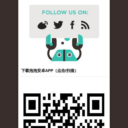
下载泡泡安卓APP（点击/扫描）