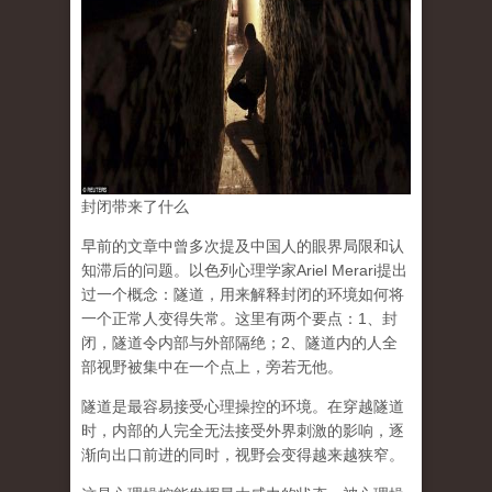
封闭带来了什么
早前的文章中曾多次提及中国人的眼界局限和认
知滞后的问题。以色列心理学家Ariel Merari提出
过一个概念：隧道，用来解释封闭的环境如何将
一个正常人变得失常。这里有两个要点：1、封
闭，隧道令内部与外部隔绝；2、隧道内的人全
部视野被集中在一个点上，旁若无他。
隧道是最容易接受心理操控的环境。在穿越隧道
时，内部的人完全无法接受外界刺激的影响，逐
渐向出口前进的同时，视野会变得越来越狭窄。