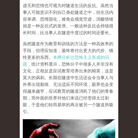
虚无和悲情也可视为对隧道生活的反抗。虽然当
事人可能意识不到自己身处隧道之中，但生活内
容单调、思维固化，难免会感觉空虚，消极情绪
就是一种反抗式的发泄。一般这种反抗会持续很
长时间，比当事人在隧道中度过的时间还要长。
虽然隧道作为教育和训练的方法是一种高效率的
手段，但理应知道，最终将付出更大的代价、牺
牲更多的东西。
本网分析过恐怖主义形成的问
题，
统计资料显示，恐怖分子中很多人并非没有
文化，正相反是应试教育培养出来的精英，这是
莫大的讽刺。长期在隧道中生活还会令当事人与
外界出现裂痕、无法适应不同环境，眼界也会变
得越来越窄，应试教育的隧道消耗了他们的青春
期，而外面的世界对他们来说已经变得太过刺
眼，于是他们轻而易举的再次被另一个隧道所吸
引。