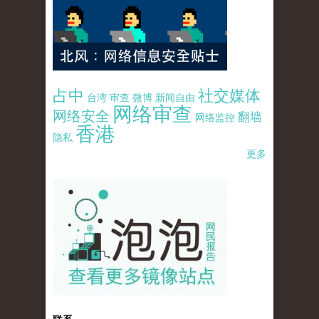
占中
社交媒体
台湾
审查
微博
新闻自由
网络审查
网络安全
翻墙
网络监控
香港
隐私
更多
pao-pao-banner-mirror-site-120814.jpg