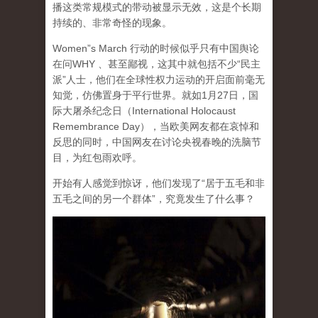
播这类常规模式的带动被显示无效，这是个长期
持续的、非常奇怪的现象。
Women”s March 行动的时候似乎只有中国舆论
在问WHY 、甚至鄙视，这其中就包括不少“民主
派”人士，他们在全球性权力运动的开启面前毫无
知觉，仿佛置身于平行世界。就如1月27日，国
际大屠杀纪念日（International Holocaust
Remembrance Day），当欧美网友都在哀悼和
反思的同时，中国网友在讨论央视春晚的洗脑节
目，为红包雨欢呼。
开始有人感觉到惊讶，他们发现了“居于五毛和非
五毛之间的另一个群体”，究竟发生了什么事？