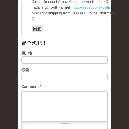
Direct Discount Amex Accepted Vente Libre De
Tadalis Sx Soft <a href=
http://aaost.com>cialis
overnight shipping from usa</a> Online Pharmacy
Cr
回复
冒个泡吧！
用户名
标题
Comment
*