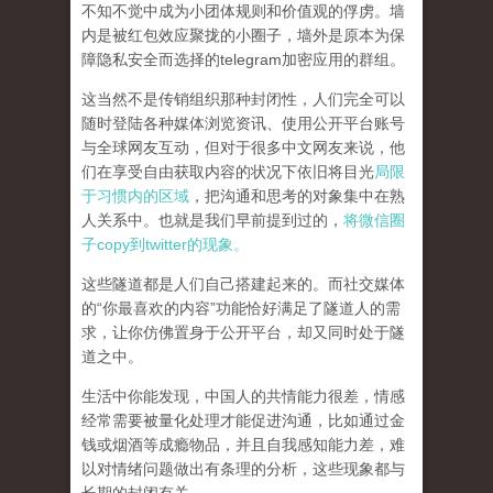
不知不觉中成为小团体规则和价值观的俘虏。墙
内是被红包效应聚拢的小圈子，墙外是原本为保
障隐私安全而选择的telegram加密应用的群组。
这当然不是传销组织那种封闭性，人们完全可以
随时登陆各种媒体浏览资讯、使用公开平台账号
与全球网友互动，但对于很多中文网友来说，他
们在享受自由获取内容的状况下依旧将目光
局限
于习惯内的区域
，把沟通和思考的对象集中在熟
人关系中。也就是我们早前提到过的，
将微信圈
子copy到twitter的现象。
这些隧道都是人们自己搭建起来的。而社交媒体
的“你最喜欢的内容”功能恰好满足了隧道人的需
求，让你仿佛置身于公开平台，却又同时处于隧
道之中。
生活中你能发现，中国人的共情能力很差，情感
经常需要被量化处理才能促进沟通，比如通过金
钱或烟酒等成瘾物品，并且自我感知能力差，难
以对情绪问题做出有条理的分析，这些现象都与