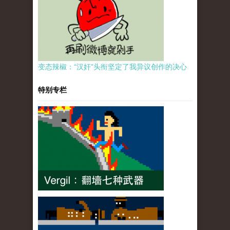
变态辣椒：“汉奸”头衔坚定了我异议创作的决心
特别专栏