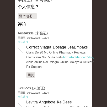
中国庄严宣告保护
个人信息？
冒个泡吧！
评论
AustAbids (未验证)
星期五, 05/31/2019 - 12:24
永久连接
Correct Viagra Dosage JeaEmbaks
Cialis De 20 Mg Online Pharmacy Reviews
Clomicalm No Rx <a href=
http://tadalaf.com>buy
cialis online</a> Viagra Online Malaysia Delicate
Rx Support
回复
KelDees (未验证)
星期日, 06/02/2019 - 13:04
永久连接
Levitra Angebote KelDees