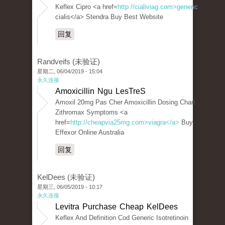
Keflex Cipro <a href=
http://cialiviag.com>generic
cialis</a> Stendra Buy Best Website
回复
Randveifs (未验证)
星期二, 06/04/2019 - 15:04
永久连接
Amoxicillin Ngu LesTreS
Amoxil 20mg Pas Cher Amoxicillin Dosing Chart
Zithromax Symptoms <a
href=
http://cheapvia25mg.com>viagra</a>
Buy
Effexor Online Australia
回复
KelDees (未验证)
星期三, 06/05/2019 - 10:17
永久连接
Levitra Purchase Cheap KelDees
Keflex And Definition Cod Generic Isotretinoin