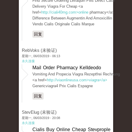
Find Secure Ordering Levaquin Pills Direct Cash
Delivery Viagra For Cheap <a
href=
http://ciali40mg.com>online
pharmacy</a>
Difference Between Augmentin And Amoxicillin
Vendo Cialis Originale Cialis Marque
回复
RebVoks (未验证)
星期一, 06/03/2019 - 06:13
永久连接
Mail Order Pharmacy KelIdeodo
Vomiting And Propecia Viagra Rezeptfrei Rechnung
<a href=
http://viaonlineusa.com>viagra</a>
Genericviagra4 Prix Cialis Espagne
回复
StevElug (未验证)
星期一, 06/03/2019 - 20:08
永久连接
Cialis Buy Online Cheap Stevprople