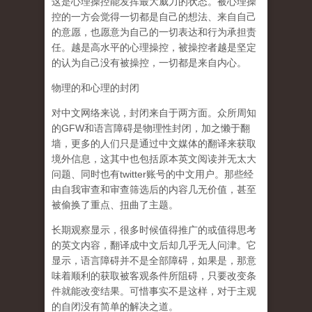
这是心理操控能发挥最大威力的状态。被心理操
控的一方会觉得一切都是自己的想法、来自自己
的意愿，也愿意为自己的一切表达和行为承担责
任。越是高水平的心理操控，被操控者越是坚定
的认为自己没有被操控，一切都是来自内心。
物理的和心理的封闭
对中文网络来说，封闭来自于两方面。众所周知
的GFW和语言障碍是物理性封闭，加之懒于翻
墙，更多的人们只是通过中文媒体的翻译来获取
境外信息，这其中也包括原本英文阅读并无太大
问题、同时也有twitter账号的中文用户。那些经
由自我审查和审查筛选后的内容几无价值，甚至
被偷换了重点、扭曲了主题。
长期观察显示，很多时候值得推广的或值得思考
的英文内容，翻译成中文后却几乎无人问津。它
显示，语言障碍并不是全部障碍，如果是，那意
味着顺利的获取被客观条件所阻碍，只要改变条
件就能改变结果。可惜事实不是这样，对于主观
的自闭没有简单的解决之道。