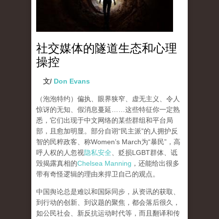
社交媒体的隧道生态和心理
操控
文/
Don Evans
（泡泡特约）
偏执、眼界狭窄、虚无主义、令人
惊讶的无知、假消息蔓延……这些特征你一定熟
悉，它们出现于中文网络的某些群组和平台局
部，且愈加明显。部分自诩“民主派”的人拥护反
智的民粹政客、称Women’s March为“暴民”，高
呼人权的人忽视
隐私安全
、贬损LGBT群体、诋
毁揭露真相的
Chelsea Manning
，还能给出很多
带有奇怪逻辑的理由来捍卫自己的观点。
中国舆论总是难以和国际同步，从资讯的获取、
到行动的创新、到议题的聚焦，都会落后很久，
如公民社会、新反抗运动时代等，而且翻译和传