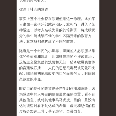
长期的封闭有关。
弥漫于社会的隧道
事实上整个社会都在频繁使用这一原理。比如某
人隶属一家俱乐部或运动队，就相当于进入了某
种隧道，以考入名校为目的的培训班、将成绩优
秀的学生与成绩不佳的学生区隔开来的教育方
法，其本身都是构建了不同的隧道。
隧道是一个封闭的小世界，里面的人必须服从集
体的价值观和规则，比如微信群的不许谈政治，
反智主义聚集处的浅薄和无知，猎奇欲爆表群体
的宫廷戏联播……人们的思想很容易被同化和支
配，哪怕最初抱着改变的目的而来的人，时间越
久越难以幸免。
即使目的良性的隧道也会产生副作用和危险，因
为隧道中的人将目的放在最优先的位置，看不到
其他信息，或对其他事马马虎虎。目的一旦没有
达到或暂时看不到达成的希望，虚无和悲情的程
度就会加速上升，甚至绝望、自暴自弃。