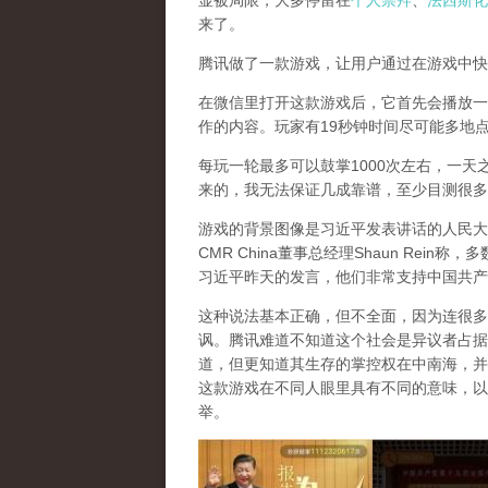
显被局限，大多停留在
个人崇拜
、
法西斯化
来了。
腾讯做了一款游戏，让用户通过在游戏中快
在微信里打开这款游戏后，它首先会播放一
作的内容。玩家有19秒钟时间尽可能多地
每玩一轮最多可以鼓掌1000次左右，一天
来的，我无法保证几成靠谱，至少目测很多
游戏的背景图像是习近平发表讲话的人民大
CMR China董事总经理Shaun Re
习近平昨天的发言，他们非常支持中国共产
这种说法基本正确，但不全面，因为连很多
讽。腾讯难道不知道这个社会是异议者占据
道，但更知道其生存的掌控权在中南海，并
这款游戏在不同人眼里具有不同的意味，以
举。