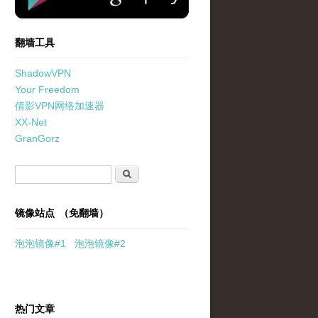
翻墙工具
ShadowVPN
Your Freedom
倩影VPN网络加速器
XX-Net
GranGorz
搜索表单
搜索
镜像站点 （免翻墙）
泡泡
镜像
#1
泡泡
镜像#2
热门文章