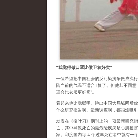
“我觉得做口罩比做卫衣好卖”
一位希望把中国社会的反污染抗争做成流行
陆当前的气温不适合T恤了。但他却不同意
罩会比衣服更好卖”。
看起来他比我聪明。跳出中国大局域网后你
什么研究报告啊、最新调查啊，都很难吸引
发表在《柳叶刀》期刊上的一项最新研究指，2
亡，其中导致死亡的最危险疾病是心肌梗塞
家。印度国内每 4 个过早死亡者中就有一