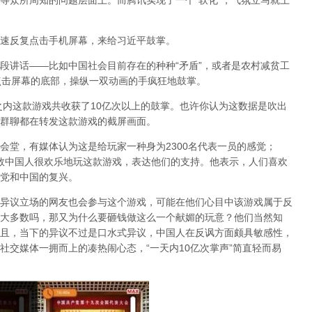
等众所周知的问题层面上。而腾讯实现了一个“软化”，气氛立马就上
速反复点击手机屏幕，来给习近平鼓掌。
段讲话——比如中国社会目前存在的种种“矛盾”，或者是农村减贫工
点击屏幕的底部，操纵一双动画的手疯狂地鼓掌。
之内这款游戏共收获了10亿次以上的鼓掌。也许你认为这数据是吹出
群聊都在转发这款游戏的截屏画面。
会堂，有媒体认为这是给玩家一种身为2300名代表一员的感觉；
in称，多数中国人很欢乐地玩这款游戏，表达他们的支持。他表示，人们喜欢
党和中国的复兴。
异议立场的网友也会参与这个游戏，可能在他们心目中该游戏属于反
大多数吗，那又为什么要砸钱做这么一个献媚的玩意？他们当然知
且，当下的异议不过是口水式异议，中国人在反讽方面颇具敏感性，
社交媒体一拥而上的凑热闹心态，“一天内10亿次掌声”简直轻而易