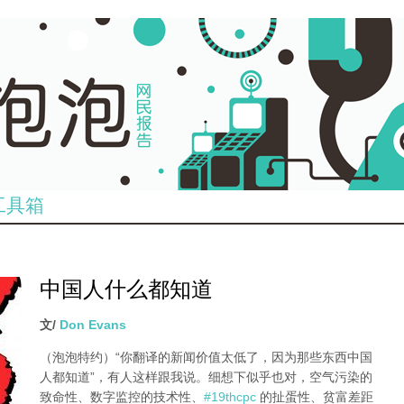
工具箱
中国人什么都知道
文/
Don Evans
（泡泡特约）
“你翻译的新闻价值太低了，因为那些东西中国
人都知道”，有人这样跟我说。细想下似乎也对，空气污染的
致命性、数字监控的技术性、
#19thcpc
的扯蛋性、贫富差距