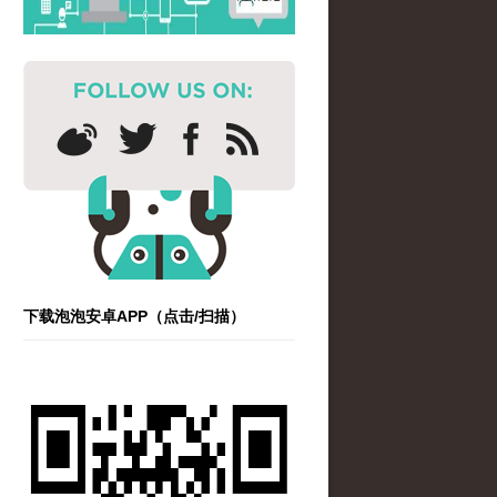
下载泡泡安卓APP（点击/扫描）