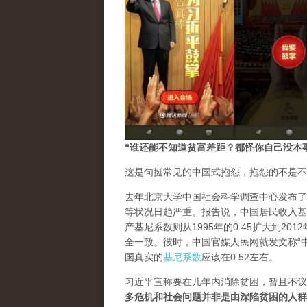
“谁还能不知道贫富差距？都怪你自己没本
这是句挺常见的中国式抱怨，抱怨的不是不
去年北京大学中国社会科学调查中心发布了
等状况日趋严重。报告说，中国居民收入基尼
产基尼系数则从1995年的0.45扩大到20
全一致。彼时，中国官媒人民网就发文称“
国真实的
基尼系数
应该在0.52左右。
习近平宣称要在几年内消除贫困，暂且不议
多危机和社会问题并非是由深陷贫困的人群