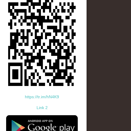
https://tr.im/hN4K9
Link 2
standard-icon-googleplay-app-store.png