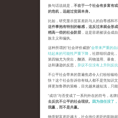
换句话说就是，
不在于一个社会有多富有或
的危机，远超过贫困本身。
比如，研究显示贫富差距与人的自尊感和不
这件事抱有特别的敏感，这反过来就会形成
稍高一些的社会阶层
，这是容易被误会成自
族主义和偏执。
这种所谓的“社会评价威胁”
会带来严重的自
结起来的可能性严重下降
，社群组织虚化，
第四轴尤为突出，酗酒、药物滥用、暴食、
达和谦逊的反思，
异议不仅没有上升到反抗
不公平社会带来的普遍焦虑令人们纷纷输给
快？这个社会告诉你有钱人都不是凭知识文
择更加鲁莽的策略，目光越来越短浅，只能
“成功”与否变成了一系列外在的符号，名
去反抗不公平的社会现状。
因为信任没了，
我赢，而不是共赢
。
物质财富差距越大，社会地位差距的影响就