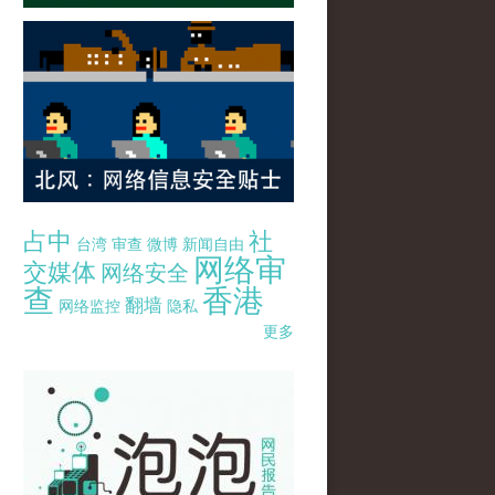
占中
社
台湾
审查
微博
新闻自由
网络审
交媒体
网络安全
查
香港
翻墙
网络监控
隐私
更多
pao-pao-banner-mirror-site-120814.jpg