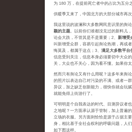
为 180 万，在提前死亡者中的占比为五分
供暖季又来了，中国北方的大部分城市再次
我这里说的波澜和大多数网民意识里的舆论
颖的主题
。以前你们谁都没见过的新料儿，
论会大跌，不管其是不是重要；2、
新增受
叫新增受众群，容易引起舆论热潮，再或者资
悔莫及，都属于这点；3、
满足大多数平台
信息受到关注，信息本身必须要切中大众的
关，大众也不关心，因为看不懂。如果你太
然而只有舆论又有什么用呢？这多年来舆论
的照片以表达自己对污染的不满、或者一群
异议，加之缺乏创新能力，很快你就会玩腻
就能免得上街游行了。
可明明是个自我表达的时代、目测异议者也
之地呢？一方面承认源于管制，加上普遍的
立场的衣服。另方面则恰恰是源于占据主要
身，相比基于全社会权利的呼吸问题，人们
如下图这样。