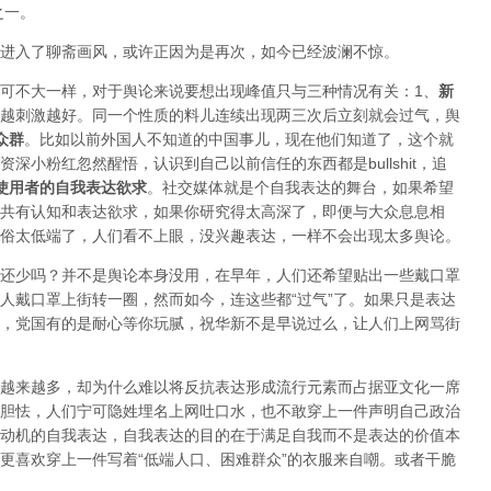
之一。
进入了聊斋画风，或许正因为是再次，如今已经波澜不惊。
可不大一样，对于舆论来说要想出现峰值只与三种情况有关：1、
新
越刺激越好。同一个性质的料儿连续出现两三次后立刻就会过气，舆
众群
。比如以前外国人不知道的中国事儿，现在他们知道了，这个就
深小粉红忽然醒悟，认识到自己以前信任的东西都是bullshit，追
使用者的自我表达欲求
。社交媒体就是个自我表达的舞台，如果希望
共有认知和表达欲求，如果你研究得太高深了，即便与大众息息相
俗太低端了，人们看不上眼，没兴趣表达，一样不会出现太多舆论。
还少吗？并不是舆论本身没用，在早年，人们还希望贴出一些戴口罩
人戴口罩上街转一圈，然而如今，连这些都“过气”了。如果只是表达
，党国有的是耐心等你玩腻，祝华新不是早说过么，让人们上网骂街
越来越多，却为什么难以将反抗表达形成流行元素而占据亚文化一席
胆怯，人们宁可隐姓埋名上网吐口水，也不敢穿上一件声明自己政治
动机的自我表达，自我表达的目的在于满足自我而不是表达的价值本
更喜欢穿上一件写着“低端人口、困难群众”的衣服来自嘲。或者干脆