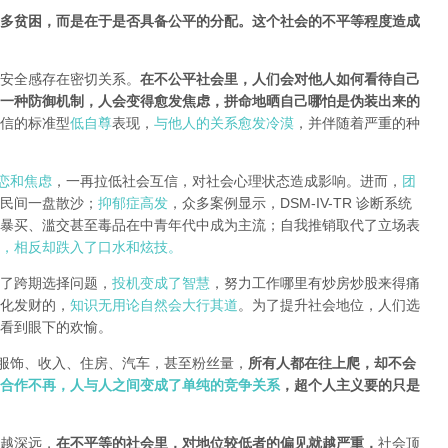
多贫困，而是在于是否具备公平的分配
。
这个社会的不平等程度造成
安全感存在密切关系。
在不公平社会里，人们会对他人如何看待自己
一种防御机制，人会变得愈发焦虑，拼命地晒自己哪怕是伪装出来的
信的标准型
低自尊
表现，
与他人的关系愈发冷漠
，并伴随着严重的种
恋和焦虑
，一再拉低社会互信，对社会心理状态造成影响。进而，
团
民间一盘散沙；
抑郁症高发
，众多案例显示，DSM-IV-TR 诊断系统
暴买、滥交甚至毒品在中青年代中成为主流；自我推销取代了立场表
，相反却跌入了口水和炫技。
了跨期选择问题，
投机变成了智慧
，努力工作哪里有炒房炒股来得痛
化发财的，
知识无用论自然会大行其道
。为了提升社会地位，人们选
看到眼下的欢愉。
牌服饰、收入、住房、汽车，甚至粉丝量，
所有人都在往上爬，却不会
合作不再，人与人之间变成了单纯的竞争关系
，超个人主义要的只是
越深远，
在不平等的社会里，对地位较低者的偏见就越严重
，
社会顶