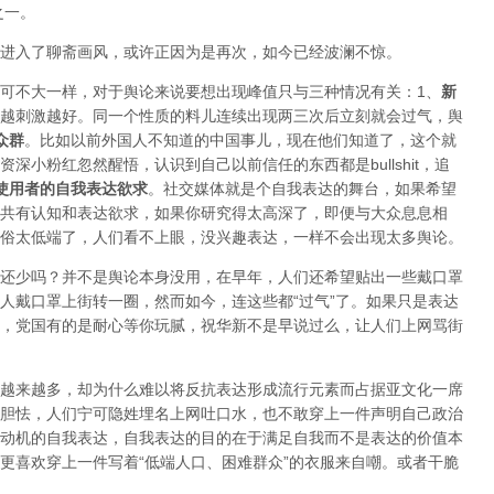
之一。
进入了聊斋画风，或许正因为是再次，如今已经波澜不惊。
可不大一样，对于舆论来说要想出现峰值只与三种情况有关：1、
新
越刺激越好。同一个性质的料儿连续出现两三次后立刻就会过气，舆
众群
。比如以前外国人不知道的中国事儿，现在他们知道了，这个就
深小粉红忽然醒悟，认识到自己以前信任的东西都是bullshit，追
使用者的自我表达欲求
。社交媒体就是个自我表达的舞台，如果希望
共有认知和表达欲求，如果你研究得太高深了，即便与大众息息相
俗太低端了，人们看不上眼，没兴趣表达，一样不会出现太多舆论。
还少吗？并不是舆论本身没用，在早年，人们还希望贴出一些戴口罩
人戴口罩上街转一圈，然而如今，连这些都“过气”了。如果只是表达
，党国有的是耐心等你玩腻，祝华新不是早说过么，让人们上网骂街
越来越多，却为什么难以将反抗表达形成流行元素而占据亚文化一席
胆怯，人们宁可隐姓埋名上网吐口水，也不敢穿上一件声明自己政治
动机的自我表达，自我表达的目的在于满足自我而不是表达的价值本
更喜欢穿上一件写着“低端人口、困难群众”的衣服来自嘲。或者干脆