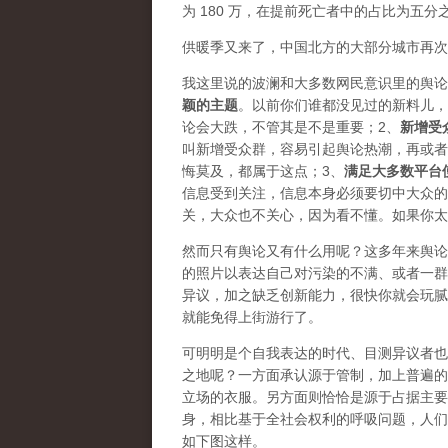
为 180 万，在提前死亡者中的占比为五分
供暖季又来了，中国北方的大部分城市再次
我这里说的波澜和大多数网民意识里的舆论
颖的主题
。以前你们谁都没见过的新料儿，
论会大跌，不管其是不是重要；2、
新增受
叫新增受众群，容易引起舆论热潮，再或者资
悔莫及，都属于这点；3、
满足大多数平台
信息受到关注，信息本身必须要切中大众的
关，大众也不关心，因为看不懂。如果你太
然而只有舆论又有什么用呢？这多年来舆论
的照片以表达自己对污染的不满、或者一群
异议，加之缺乏创新能力，很快你就会玩腻
就能免得上街游行了。
可明明是个自我表达的时代、目测异议者也
之地呢？一方面承认源于管制，加上普遍的
立场的衣服。另方面则恰恰是源于占据主要
身，相比基于全社会权利的呼吸问题，人们
如下图这样。