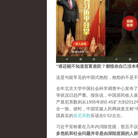
“谁还能不知道贫富差距？都怪你自己没本
这是句挺常见的中国式抱怨，抱怨的不是不
去年北京大学中国社会科学调查中心发布了
等状况日趋严重。报告说，中国居民收入基尼
产基尼系数则从1995年的0.45扩大到20
全一致。彼时，中国官媒人民网就发文称“
国真实的
基尼系数
应该在0.52左右。
习近平宣称要在几年内消除贫困，暂且不议
多危机和社会问题并非是由深陷贫困的人群