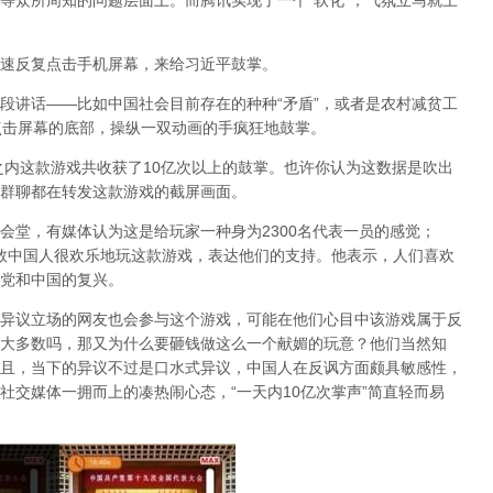
等众所周知的问题层面上。而腾讯实现了一个“软化”，气氛立马就上
速反复点击手机屏幕，来给习近平鼓掌。
段讲话——比如中国社会目前存在的种种“矛盾”，或者是农村减贫工
点击屏幕的底部，操纵一双动画的手疯狂地鼓掌。
之内这款游戏共收获了10亿次以上的鼓掌。也许你认为这数据是吹出
群聊都在转发这款游戏的截屏画面。
会堂，有媒体认为这是给玩家一种身为2300名代表一员的感觉；
in称，多数中国人很欢乐地玩这款游戏，表达他们的支持。他表示，人们喜欢
党和中国的复兴。
异议立场的网友也会参与这个游戏，可能在他们心目中该游戏属于反
大多数吗，那又为什么要砸钱做这么一个献媚的玩意？他们当然知
且，当下的异议不过是口水式异议，中国人在反讽方面颇具敏感性，
社交媒体一拥而上的凑热闹心态，“一天内10亿次掌声”简直轻而易