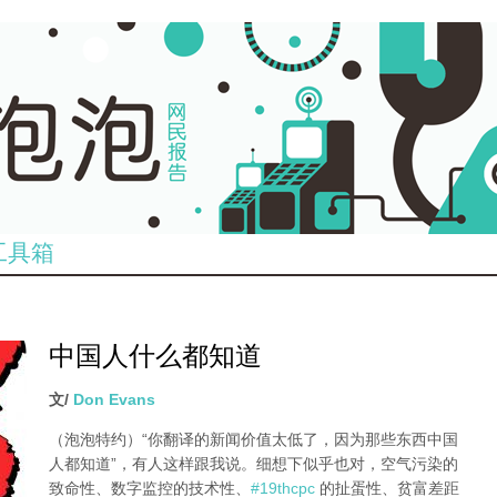
工具箱
中国人什么都知道
文/
Don Evans
（泡泡特约）
“你翻译的新闻价值太低了，因为那些东西中国
人都知道”，有人这样跟我说。细想下似乎也对，空气污染的
致命性、数字监控的技术性、
#19thcpc
的扯蛋性、贫富差距