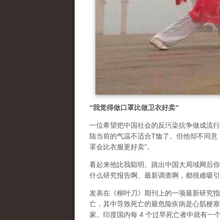
“我觉得做口罩比做卫衣好卖”
一位希望把中国社会的反污染抗争做成流行
陆当前的气温不适合T恤了。但他却不同意
罩会比衣服更好卖”。
看起来他比我聪明。跳出中国大局域网后你
什么研究报告啊、最新调查啊，都很难吸引
发表在《柳叶刀》期刊上的一项最新研究指，2
亡，其中导致死亡的最危险疾病是心肌梗塞
家。印度国内每 4 个过早死亡者中就有一