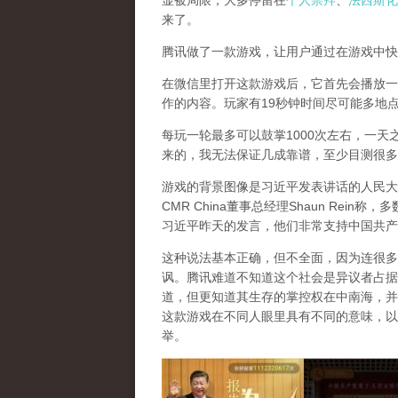
显被局限，大多停留在
个人崇拜
、
法西斯化
来了。
腾讯做了一款游戏，让用户通过在游戏中快
在微信里打开这款游戏后，它首先会播放一
作的内容。玩家有19秒钟时间尽可能多地
每玩一轮最多可以鼓掌1000次左右，一天
来的，我无法保证几成靠谱，至少目测很多
游戏的背景图像是习近平发表讲话的人民大
CMR China董事总经理Shaun Re
习近平昨天的发言，他们非常支持中国共产
这种说法基本正确，但不全面，因为连很多
讽。腾讯难道不知道这个社会是异议者占据
道，但更知道其生存的掌控权在中南海，并
这款游戏在不同人眼里具有不同的意味，以
举。