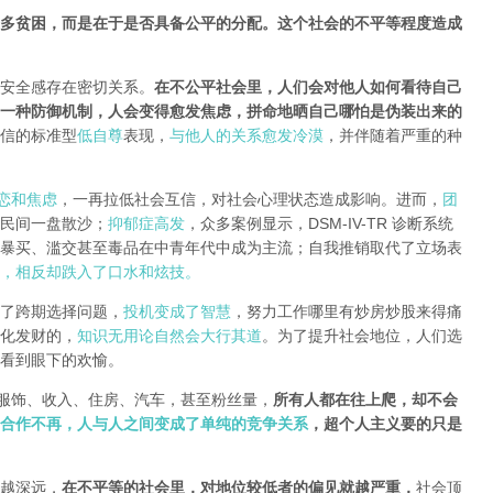
多贫困，而是在于是否具备公平的分配
。
这个社会的不平等程度造成
安全感存在密切关系。
在不公平社会里，人们会对他人如何看待自己
一种防御机制，人会变得愈发焦虑，拼命地晒自己哪怕是伪装出来的
信的标准型
低自尊
表现，
与他人的关系愈发冷漠
，并伴随着严重的种
恋和焦虑
，一再拉低社会互信，对社会心理状态造成影响。进而，
团
民间一盘散沙；
抑郁症高发
，众多案例显示，DSM-IV-TR 诊断系统
暴买、滥交甚至毒品在中青年代中成为主流；自我推销取代了立场表
，相反却跌入了口水和炫技。
了跨期选择问题，
投机变成了智慧
，努力工作哪里有炒房炒股来得痛
化发财的，
知识无用论自然会大行其道
。为了提升社会地位，人们选
看到眼下的欢愉。
牌服饰、收入、住房、汽车，甚至粉丝量，
所有人都在往上爬，却不会
合作不再，人与人之间变成了单纯的竞争关系
，超个人主义要的只是
越深远，
在不平等的社会里，对地位较低者的偏见就越严重
，
社会顶