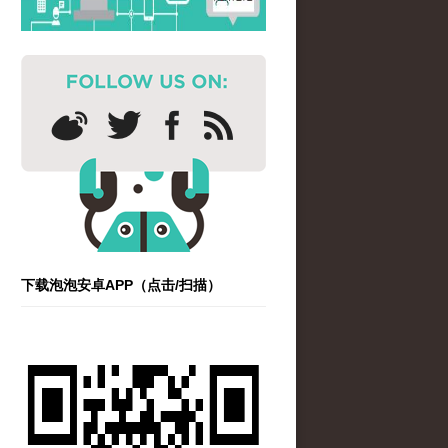
下载泡泡安卓APP（点击/扫描）