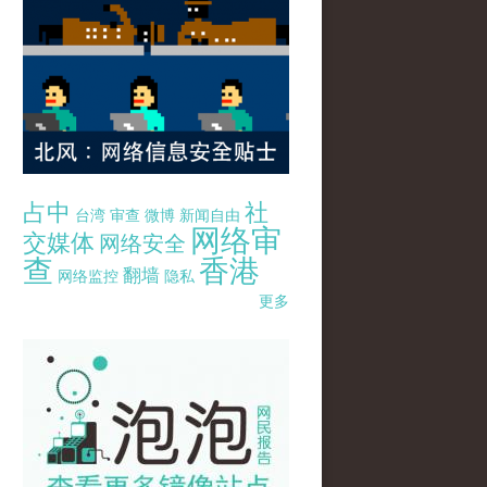
占中
社
台湾
审查
微博
新闻自由
网络审
交媒体
网络安全
查
香港
翻墙
网络监控
隐私
更多
pao-pao-banner-mirror-site-120814.jpg