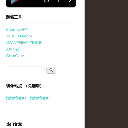
翻墙工具
ShadowVPN
Your Freedom
倩影VPN网络加速器
XX-Net
GranGorz
搜索表单
搜索
镜像站点 （免翻墙）
泡泡
镜像
#1
泡泡
镜像#2
热门文章