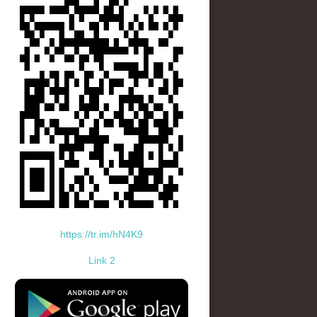
https://tr.im/hN4K9
Link 2
standard-icon-googleplay-app-store.png