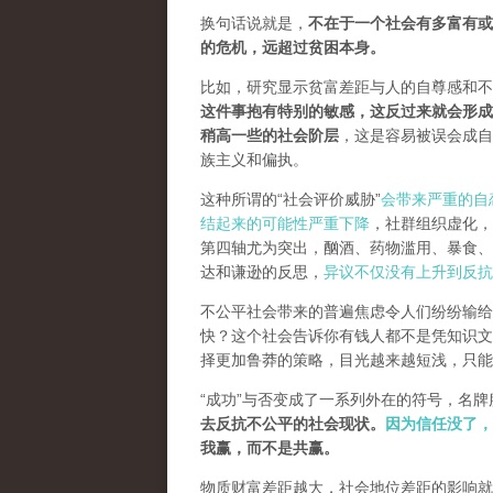
换句话说就是，
不在于一个社会有多富有或
的危机，远超过贫困本身。
比如，研究显示贫富差距与人的自尊感和不
这件事抱有特别的敏感，这反过来就会形成
稍高一些的社会阶层
，这是容易被误会成自
族主义和偏执。
这种所谓的“社会评价威胁”
会带来严重的自
结起来的可能性严重下降
，社群组织虚化，
第四轴尤为突出，酗酒、药物滥用、暴食、
达和谦逊的反思，
异议不仅没有上升到反抗
不公平社会带来的普遍焦虑令人们纷纷输给
快？这个社会告诉你有钱人都不是凭知识文
择更加鲁莽的策略，目光越来越短浅，只能
“成功”与否变成了一系列外在的符号，名
去反抗不公平的社会现状。
因为信任没了，
我赢，而不是共赢
。
物质财富差距越大，社会地位差距的影响就