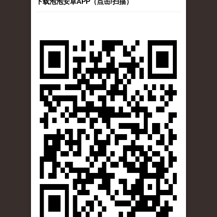
下载泡泡安卓APP（点击/扫描）