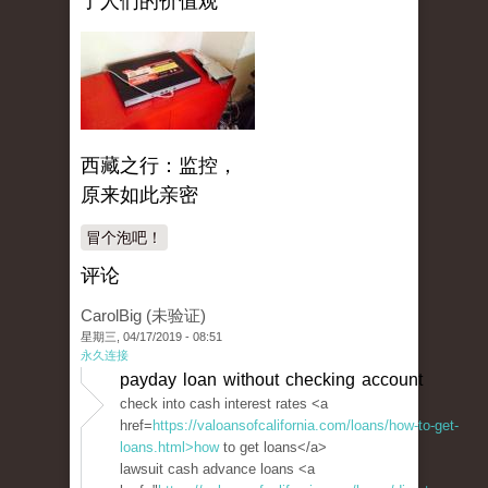
了人们的价值观
西藏之行：监控，
原来如此亲密
冒个泡吧！
评论
CarolBig (未验证)
星期三, 04/17/2019 - 08:51
永久连接
payday loan without checking account
check into cash interest rates <a
href=
https://valoansofcalifornia.com/loans/how-to-get-
loans.html>how
to get loans</a>
lawsuit cash advance loans <a