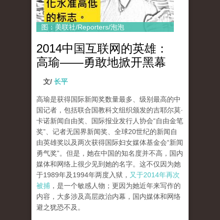
图：美联社/Reporters/泡泡
2014中国互联网的英雄：
高瑜——勇敢地掀开黑幕
文/
长平
高瑜是获得国际新闻奖数量最多、级别最高的中
国记者，包括联合国教科文组织颁发的吉耶尔莫·
卡诺新闻自由奖、国际报业发行人协会“自由金笔
奖”、记者无国界新闻奖、全球20世纪的新闻自
由英雄奖以及两次获得国际妇女媒体基金会“新闻
勇气奖”。但是，她在中国的知名度并不高，国内
媒体和网络上很少见到她的名字。这不仅因为她
于1989年及1994年两度入狱，
又于2014年再次
被捕
，是一个敏感人物；更因为她近年来写作的
内容，大多涉及高层政治内幕，国内媒体和网络
避之犹恐不及。