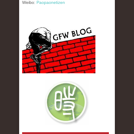
Weibo:
Paopaonetizen
gfw_blog_small.jpg