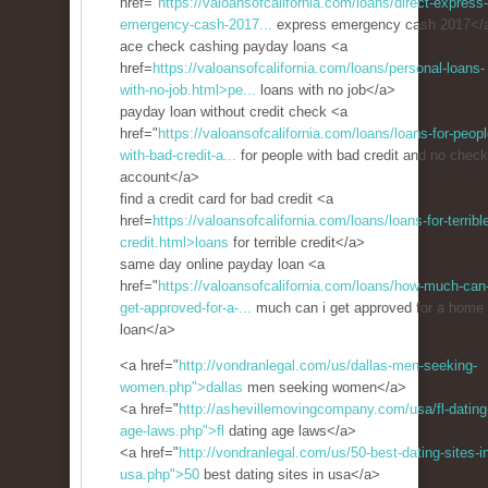
href="
https://valoansofcalifornia.com/loans/direct-express-
emergency-cash-2017...
express emergency cash 2017</
ace check cashing payday loans <a
href=
https://valoansofcalifornia.com/loans/personal-loans-
with-no-job.html>pe...
loans with no job</a>
payday loan without credit check <a
href="
https://valoansofcalifornia.com/loans/loans-for-peopl
with-bad-credit-a...
for people with bad credit and no check
account</a>
find a credit card for bad credit <a
href=
https://valoansofcalifornia.com/loans/loans-for-terribl
credit.html>loans
for terrible credit</a>
same day online payday loan <a
href="
https://valoansofcalifornia.com/loans/how-much-can-
get-approved-for-a-...
much can i get approved for a home
loan</a>
<a href="
http://vondranlegal.com/us/dallas-men-seeking-
women.php">dallas
men seeking women</a>
<a href="
http://ashevillemovingcompany.com/usa/fl-dating
age-laws.php">fl
dating age laws</a>
<a href="
http://vondranlegal.com/us/50-best-dating-sites-i
usa.php">50
best dating sites in usa</a>