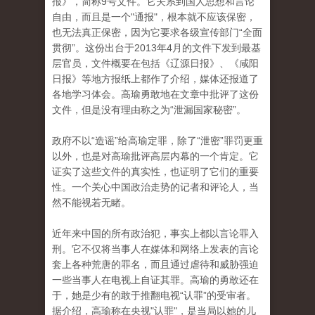
报》，简称9号文件。它关系到国人思想和言论
自由，而且是一个"通报"，根本就不应该保密，
也无法真正保密，因为它要求各级宣传部门“全面
贯彻”。这份出台于2013年4月的文件下发到最基
层官员，文件概要在包括《辽源日报》、《咸阳
日报》等地方报纸上都作了介绍，媒体还报道了
各地学习体会。高瑜勇敢地在文章中批评了这份
文件，但是没有理由称之为“泄漏国家秘密”。
政府不以“造谣”给高瑜定罪，除了“泄密”罪罚更重
以外，也是对高瑜批评高层内幕的一个肯定。它
证实了这些文件的真实性，也证明了它们的重要
性。一个关心中国政治走势的记者和评论人，当
然不能视若无睹。
近年来中国的所有政治犯，事实上都以言论罪入
刑。它不仅将当事人在媒体和网络上发表的言论
套上各种荒唐的罪名，而且通过虐待和威胁强迫
一些当事人在电视上自证其罪。高瑜的勇敢还在
于，她是少有的敢于推翻电视“认罪”的受审者。
据介绍，高瑜称在央视"认罪"，是当局以她的儿