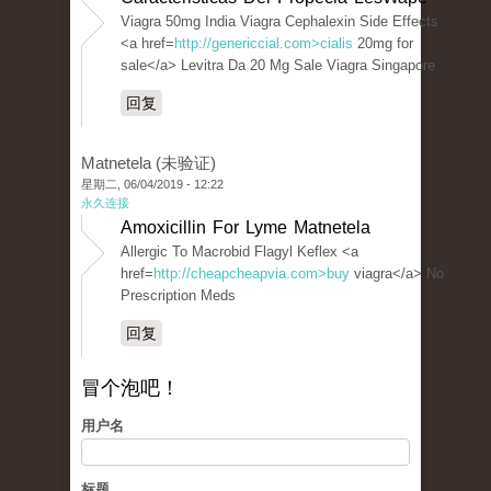
Viagra 50mg India Viagra Cephalexin Side Effects
<a href=
http://genericcial.com>cialis
20mg for
sale</a> Levitra Da 20 Mg Sale Viagra Singapore
回复
Matnetela (未验证)
星期二, 06/04/2019 - 12:22
永久连接
Amoxicillin For Lyme Matnetela
Allergic To Macrobid Flagyl Keflex <a
href=
http://cheapcheapvia.com>buy
viagra</a> No
Prescription Meds
回复
冒个泡吧！
用户名
标题