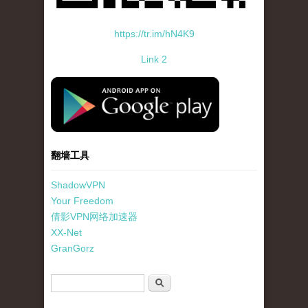
https://tr.im/hN4K9
Link 2
standard-icon-googleplay-app-store.png
翻墙工具
ShadowVPN
Your Freedom
倩影VPN网络加速器
XX-Net
GranGorz
搜索表单
搜索