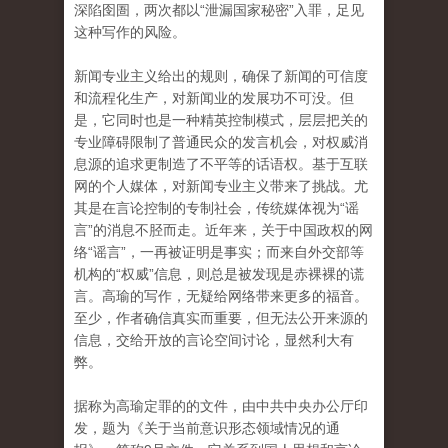
深陷囹圄，两次都以“泄漏国家秘密”入罪，足见
这种写作的风险。
新闻专业主义给出的规则，确保了新闻的可信度
和流程化生产，对新闻业的发展功不可没。但
是，它同时也是一种精英控制模式，层层把关的
专业障碍限制了普通民众的发言机会，对权威消
息源的追求更制造了不平等的话语权。基于互联
网的个人媒体，对新闻专业主义带来了挑战。尤
其是在言论控制的专制社会，传统媒体视为“谣
言”的消息不胫而走。近年来，关于中国政权的网
络“谣言”，一再被证明是事实；而来自外交部等
机构的“权威”信息，则总是被发现是赤裸裸的谎
言。高瑜的写作，无疑给网络带来更多的福音。
至少，作者确信真实而重要，但无法公开来源的
信息，交给开放的言论空间讨论，显然利大有
弊。
据称为高瑜定罪的的文件，由中共中央办公厅印
发，题为《关于当前意识形态领域情况的通