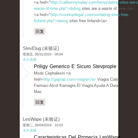
<a href="
http://callkennytoday.com/temp/dating-sites-are-
waste-of-time.php">dating
sites are a waste of time</a>
<a href="
http://vondranlegal.com/us/dating-sites-free-
finland.php">dating
sites free finland</a>
回复
StevElug (未验证)
星期五, 05/31/2019 - 09:04
永久连接
Priligy Generico E Sicuro Stevprople
Msds Cephalexin <a
href=
http://gaprap.com>viagra</a>
Viagra Cialis
Farmaci Alcol Kamagra El Viagra Ayuda A Durar
Mas
回复
LesWape (未验证)
星期二, 06/04/2019 - 10:03
永久连接
Caracteristicas Del Propecia LesWape