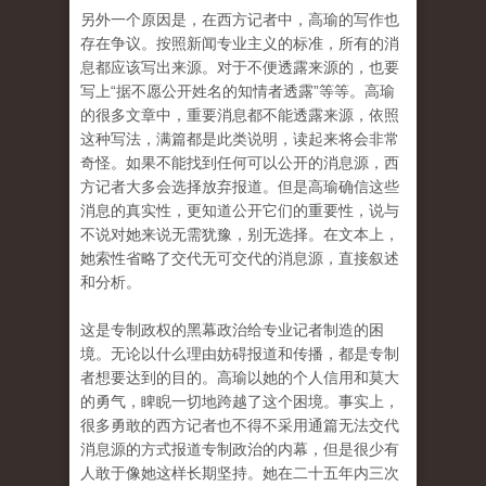
另外一个原因是，在西方记者中，高瑜的写作也
存在争议。按照新闻专业主义的标准，所有的消
息都应该写出来源。对于不便透露来源的，也要
写上“据不愿公开姓名的知情者透露”等等。高瑜
的很多文章中，重要消息都不能透露来源，依照
这种写法，满篇都是此类说明，读起来将会非常
奇怪。如果不能找到任何可以公开的消息源，西
方记者大多会选择放弃报道。但是高瑜确信这些
消息的真实性，更知道公开它们的重要性，说与
不说对她来说无需犹豫，别无选择。在文本上，
她索性省略了交代无可交代的消息源，直接叙述
和分析。
这是专制政权的黑幕政治给专业记者制造的困
境。无论以什么理由妨碍报道和传播，都是专制
者想要达到的目的。高瑜以她的个人信用和莫大
的勇气，睥睨一切地跨越了这个困境。事实上，
很多勇敢的西方记者也不得不采用通篇无法交代
消息源的方式报道专制政治的内幕，但是很少有
人敢于像她这样长期坚持。她在二十五年内三次