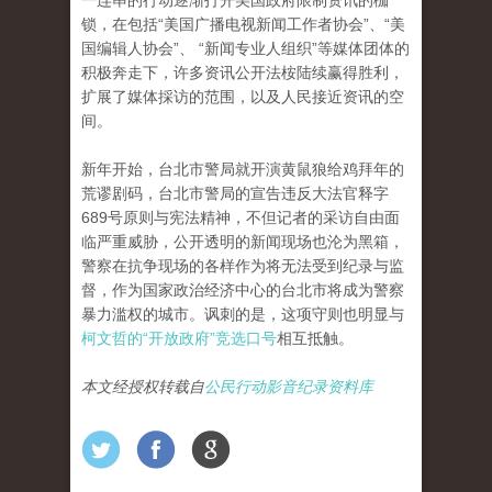
一连串的行动逐渐打开美国政府限制资讯的枷
锁，在包括“美国广播电视新闻工作者协会”、“美
国编辑人协会”、 “新闻专业人组织”等媒体团体的
积极奔走下，许多资讯公开法桉陆续赢得胜利，
扩展了媒体採访的范围，以及人民接近资讯的空
间。
新年开始，台北市警局就开演黄鼠狼给鸡拜年的
荒谬剧码，台北市警局的宣告违反大法官释字
689号原则与宪法精神，不但记者的采访自由面
临严重威胁，公开透明的新闻现场也沦为黑箱，
警察在抗争现场的各样作为将无法受到纪录与监
督，作为国家政治经济中心的台北市将成为警察
暴力滥权的城市。讽刺的是，这项守则也明显与
柯文哲的“开放政府”竞选口号
相互抵触。
本文经授权转载自
公民行动影音纪录资料库