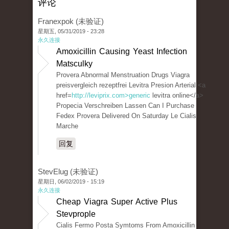
评论
Franexpok (未验证)
星期五, 05/31/2019 - 23:28
永久连接
Amoxicillin Causing Yeast Infection
Matsculky
Provera Abnormal Menstruation Drugs Viagra
preisvergleich rezeptfrei Levitra Presion Arterial <a
href=
http://leviprix.com>generic
levitra online</a>
Propecia Verschreiben Lassen Can I Purchase
Fedex Provera Delivered On Saturday Le Cialis
Marche
回复
StevElug (未验证)
星期日, 06/02/2019 - 15:19
永久连接
Cheap Viagra Super Active Plus
Stevprople
Cialis Fermo Posta Symtoms From Amoxicillin