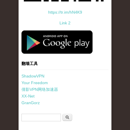
https://tr.im/hN4K9
Link 2
standard-icon-googleplay-app-store.png
翻墙工具
ShadowVPN
Your Freedom
倩影VPN网络加速器
XX-Net
GranGorz
搜索表单
搜索