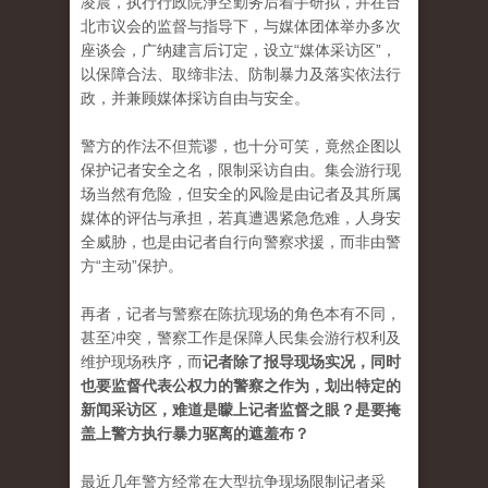
凌晨，执行行政院淨空勤务后着手研拟，并在台
北市议会的监督与指导下，与媒体团体举办多次
座谈会，广纳建言后订定，设立“媒体采访区”，
以保障合法、取缔非法、防制暴力及落实依法行
政，并兼顾媒体採访自由与安全。
警方的作法不但荒谬，也十分可笑，竟然企图以
保护记者安全之名，限制采访自由。集会游行现
场当然有危险，但安全的风险是由记者及其所属
媒体的评估与承担，若真遭遇紧急危难，人身安
全威胁，也是由记者自行向警察求援，而非由警
方“主动”保护。
再者，记者与警察在陈抗现场的角色本有不同，
甚至冲突，警察工作是保障人民集会游行权利及
维护现场秩序，而
记者除了报导现场实况，同时
也要监督代表公权力的警察之作为，划出特定的
新闻采访区，难道是矇上记者监督之眼？是要掩
盖上警方执行暴力驱离的遮羞布？
最近几年警方经常在大型抗争现场限制记者采