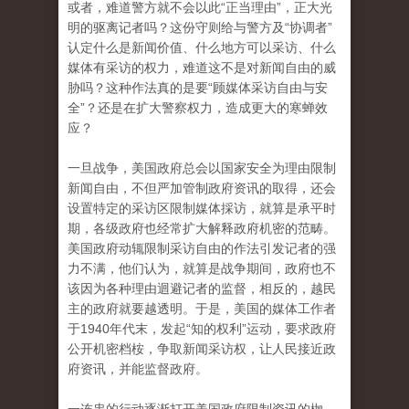
或者，难道警方就不会以此“正当理由”，正大光
明的驱离记者吗？这份守则给与警方及“协调者”
认定什么是新闻价值、什么地方可以采访、什么
媒体有采访的权力，难道这不是对新闻自由的威
胁吗？这种作法真的是要“顾媒体采访自由与安
全”？还是在扩大警察权力，造成更大的寒蝉效
应？
一旦战争，美国政府总会以国家安全为理由限制
新闻自由，不但严加管制政府资讯的取得，还会
设置特定的采访区限制媒体採访，就算是承平时
期，各级政府也经常扩大解释政府机密的范畴。
美国政府动辄限制采访自由的作法引发记者的强
力不满，他们认为，就算是战争期间，政府也不
该因为各种理由迴避记者的监督，相反的，越民
主的政府就要越透明。于是，美国的媒体工作者
于1940年代末，发起“知的权利”运动，要求政府
公开机密档桉，争取新闻采访权，让人民接近政
府资讯，并能监督政府。