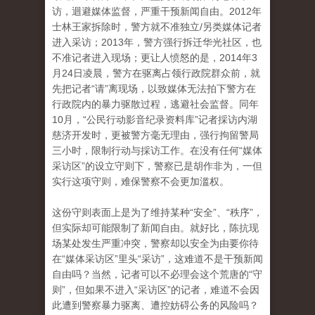
访，迴避媒体监督，严重干预新闻自由。2012年
士林王家拆除时，警方就不准独立/另类媒体记者
进入采访；2013年，警方强行拆迁华光社区，也
不准记者进入现场；更让人愤怒的是，2014年3
月24日凌晨，警方在驱离占领行政院群众前，就
先把记者“请”离现场，以致媒体无法拍下警方在
行政院内的暴力驱散过程，逃避社会监督。同年
10月，“公民行动影音纪录资料库”记者採访内湖
慈济开发时，更被警方毫无理由，强行拘留警局
三小时，限制行动与採访工作。在没有任何“媒体
采访区”的设立守则下，警察已是胡作非为，一但
实行这项守则，难保警察不会更加滥权。
这份守则表面上是为了维持某种“安全”、“秩序”，
但实际却可能限制了新闻自由。就好比，陈抗现
场某处发生严重冲突，警察却以安全为由要你待
在“媒体采访区”里头“采访”，这难道不是干预新闻
自由吗？当然，记者可以不必理会这个荒唐的“守
则”，但如果不进入“采访区”的记者，难道不会因
此遭到警察暴力驱离、遭控妨碍公务的风险吗？