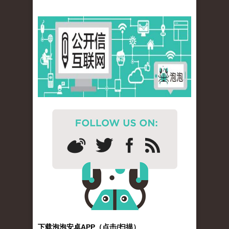
下载泡泡安卓APP（点击/扫描）