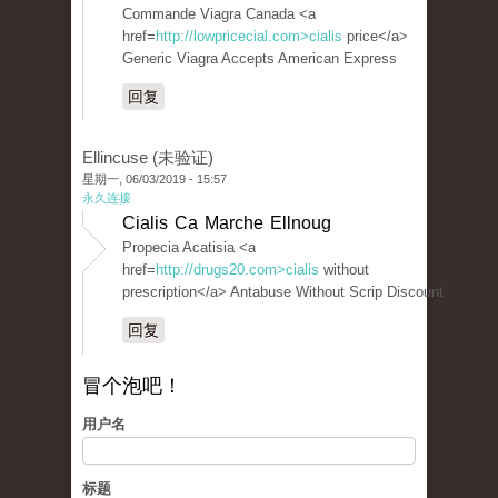
Commande Viagra Canada <a
href=
http://lowpricecial.com>cialis
price</a>
Generic Viagra Accepts American Express
回复
Ellincuse (未验证)
星期一, 06/03/2019 - 15:57
永久连接
Cialis Ca Marche Ellnoug
Propecia Acatisia <a
href=
http://drugs20.com>cialis
without
prescription</a> Antabuse Without Scrip Discount
回复
冒个泡吧！
用户名
标题