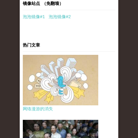
镜像站点 （免翻墙）
泡泡
镜像
#1
泡泡
镜像#2
热门文章
网络漫游的消失