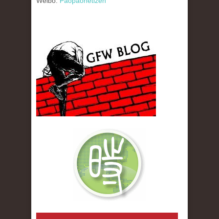
Weibo:
Paopaonetizen
gfw_blog_small.jpg