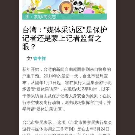
图：素彩/简克志
台湾："媒体采访区"是保护
记者还是蒙上记者监督之
眼？
文/
管中祥
新年开始，台湾的新闻自由就面临到来自警察的
严重干预。2014年的最后一天，台北市警局宣
布，从隔年1月1日起，将在执行大型集会游行现
场设置“媒体采访区”，在现场状况平和时，以不
干涉采访自由及保护记者人身安全为原则；在执
行淨空或劝离行动前，则由现场指挥官广播，并
举牌请“媒体进采访区”。
台北市警局表示， 这项《台北市警察局执行集会
游行与媒体协调之工作守则》是在去年3月24日