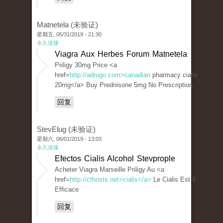
Matnetela (未验证)
星期五, 05/31/2019 - 21:30
永久连接
Viagra Aux Herbes Forum Matnetela
Priligy 30mg Price <a
href=
http://adrugo.com>canadian
pharmacy cialis
20mg</a> Buy Prednisone 5mg No Prescription
回复
StevElug (未验证)
星期六, 06/01/2019 - 13:03
永久连接
Efectos Cialis Alcohol Stevprople
Acheter Viagra Marseille Priligy Au <a
href=
http://cthosts.net>cialis</a>
Le Cialis Est Il
Efficace
回复