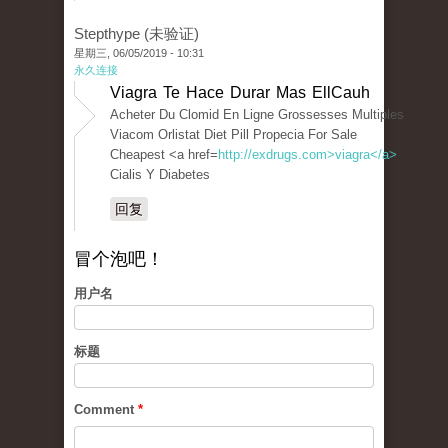
Stepthype (未验证)
星期三, 06/05/2019 - 10:31
永久连接
Viagra Te Hace Durar Mas EllCauh
Acheter Du Clomid En Ligne Grossesses Multiples
Viacom Orlistat Diet Pill Propecia For Sale
Cheapest <a href=
http://exdrugs.com>viagra</a>
Cialis Y Diabetes
回复
冒个泡吧！
用户名
标题
Comment
*