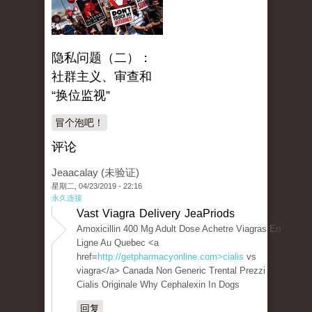
隐私问题（二）：
社群主义、审查和
“换位监视”
冒个泡吧！
评论
Jeaacalay (未验证)
星期二, 04/23/2019 - 22:16
永久连接
Vast Viagra Delivery JeaPriods
Amoxicillin 400 Mg Adult Dose Achetre Viagras En
Ligne Au Quebec <a
href=
http://getpharmacyonline.com>cialis
vs
viagra</a> Canada Non Generic Trental Prezzi
Cialis Originale Why Cephalexin In Dogs
回复