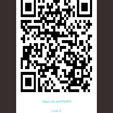
https://tr.im/hN4K9
Link 2