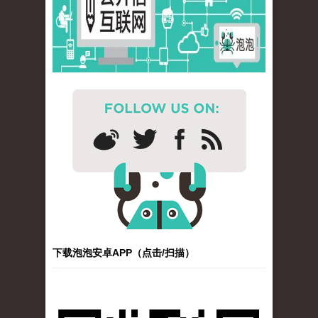
下载泡泡安卓APP（点击/扫描）