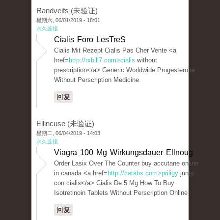
Randveifs (未验证)
星期六, 06/01/2019 - 18:01
永久连接
Cialis Foro LesTreS
Cialis Mit Rezept Cialis Pas Cher Vente <a
href=
http://rxbill7.com>cialis
without
prescription</a> Generic Worldwide Progesterone
Without Perscription Medicine
回复
Ellincuse (未验证)
星期二, 06/04/2019 - 14:03
永久连接
Viagra 100 Mg Wirkungsdauer Ellnoug
Order Lasix Over The Counter buy accutane online
in canada <a href=
http://catabs.com>priligy
junto
con cialis</a> Cialis De 5 Mg How To Buy
Isotretinoin Tablets Without Perscription Online
回复