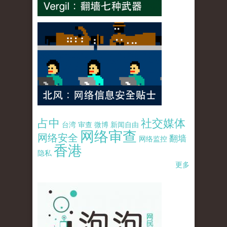
占中
社交媒体
台湾
审查
微博
新闻自由
网络审查
网络安全
翻墙
网络监控
香港
隐私
更多
pao-pao-banner-mirror-site-120814.jpg