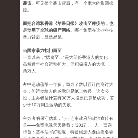
袭击
。可见整个袭击背后，有一个庞大的集团操
控。
而把台湾和香港《苹果日报》攻击至瘫痪的，也
是动用了全球的疆尸网络
。哪个集团在这些科技
暴力背后，显然易见。
当国家暴力扣门而至
一直以来，“搵食至上”是大部份香港人的文化，
虽然近年社会运动扩大，但积极投入的大概一、
两万人。
占中运动蕴酿一年多，举办了数以百计的商讨大
会，但运动给人的感觉仍是纸上答兵，这次公
投，主办者估计若有30万人投票已算是成功，若
少于10万则是运动的失败。
主办者的保守估算，与一连串政府的政治宣传有
关——免费电视天天播着：“2017，一人一票选
特首：基本法写好咗啦，特首候选人要由提名委