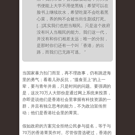
书便能上大学不用使黑钱；希望可以在
脸书上继续吹水，希望吃菜不会吃着黑
心菜，养的狗不会被当街生劏或打死。
[...]其实我们也想当顺民。只是这个政府
没有叫人当顺民的能力。我们这一代，
并没有和你们相差太远；唯一的分别，
是那时你们还有一个叫「香港」的出
路，而我们已无路可逃。 ”
当国家暴力扣门而至，再不理政事，仍有跳进海
里的勇气；看着儿孙反抗，“搵食至上”的上一
辈，要与青年并肩，只是时间的问题。
要强调的
是，这次70万人大部份是通过网上系统来投票，
亦即是说他们是香港社会里掌握有科技资源的一
群，并且有独立思考的能力，不为政治宣传所
动；他们是香港社会里的菁英。
假如政府的方案完全拒绝公民参与提名，等于与
70万的香港菁英作对。尽管假普选硬过，香港的