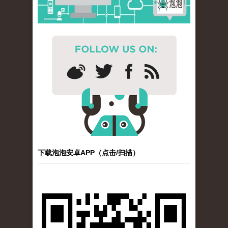
下载泡泡安卓APP（点击/扫描）