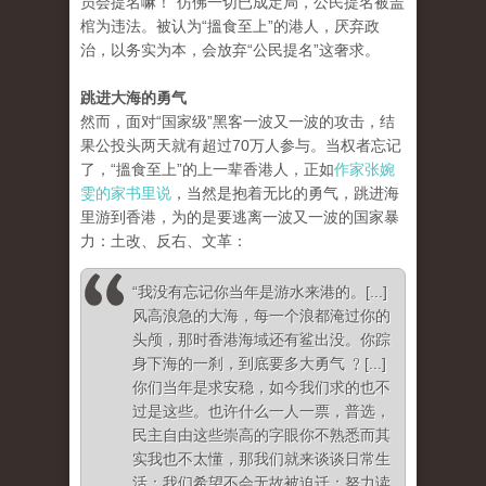
员会提名嘛！”仿佛一切已成定局，公民提名被盖
棺为违法。被认为“搵食至上”的港人，厌弃政
治，以务实为本，会放弃“公民提名”这奢求。
跳进大海的勇气
然而，面对“国家级”黑客一波又一波的攻击，结
果公投头两天就有超过70万人参与。当权者忘记
了，“搵食至上”的上一辈香港人，正如
作家张婉
雯的家书里说
，当然是抱着无比的勇气，跳进海
里游到香港，为的是要逃离一波又一波的国家暴
力：土改、反右、文革：
“我没有忘记你当年是游水来港的。[...]
风高浪急的大海，每一个浪都淹过你的
头颅，那时香港海域还有鲨出没。你踪
身下海的一刹，到底要多大勇气 ﹖[...]
你们当年是求安稳，如今我们求的也不
过是这些。也许什么一人一票，普选，
民主自由这些崇高的字眼你不熟悉而其
实我也不太懂，那我们就来谈谈日常生
活：我们希望不会无故被迫迁；努力读