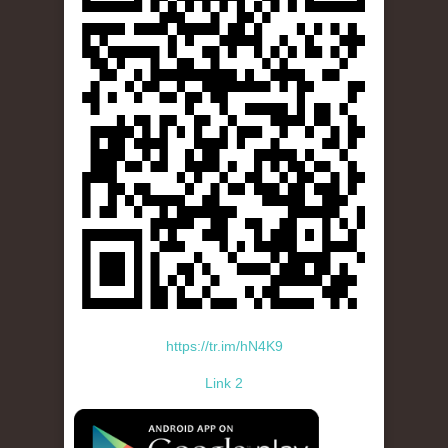
https://tr.im/hN4K9
Link 2
standard-icon-googleplay-app-store.png