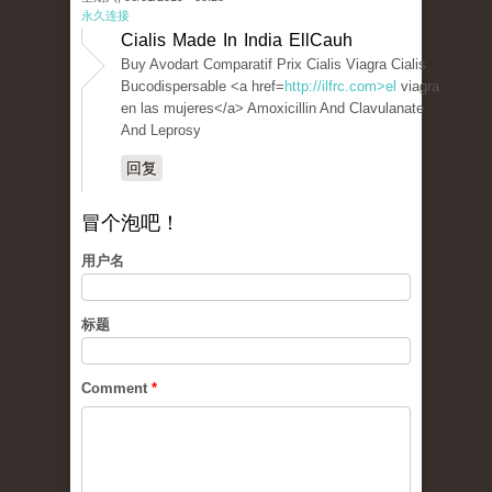
永久连接
Cialis Made In India EllCauh
Buy Avodart Comparatif Prix Cialis Viagra Cialis
Bucodispersable <a href=
http://ilfrc.com>el
viagra
en las mujeres</a> Amoxicillin And Clavulanate
And Leprosy
回复
冒个泡吧！
用户名
标题
Comment
*