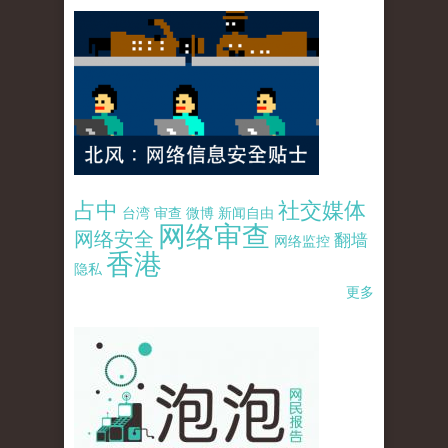
占中
社交媒体
台湾
审查
微博
新闻自由
网络审查
网络安全
翻墙
网络监控
香港
隐私
更多
pao-pao-banner-mirror-site-120814.jpg