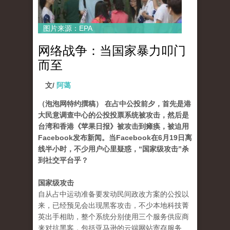
图片来源：EPA
网络战争：当国家暴力叩门
而至
文/
阿蔼
（泡泡网特约撰稿） 在占中公投前夕，首先是港
大民意调查中心的公投投票系统被攻击，然后是
台湾和香港《苹果日报》被攻击到瘫痪，被迫用
Facebook发布新闻。当Facebook在6月19日离
线半小时，不少用户心里疑惑，“国家级攻击”杀
到社交平台乎？
国家级攻击
自从占中运动准备要发动民间政改方案的公投以
来，已经预见会出现黑客攻击，不少本地科技菁
英出手相助，整个系统分别使用三个服务供应商
来对抗黑客，包括亚马逊的云端网站寄存服务