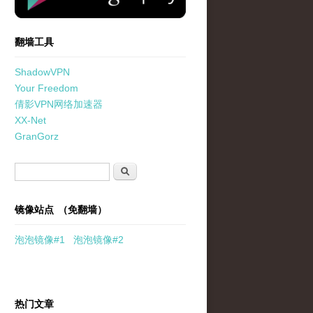
翻墙工具
ShadowVPN
Your Freedom
倩影VPN网络加速器
XX-Net
GranGorz
搜索表单
搜索
镜像站点 （免翻墙）
泡泡
镜像
#1
泡泡
镜像#2
热门文章