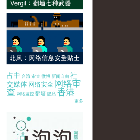
占中
社
台湾
审查
微博
新闻自由
网络审
交媒体
网络安全
查
香港
翻墙
网络监控
隐私
更多
pao-pao-banner-mirror-site-120814.jpg