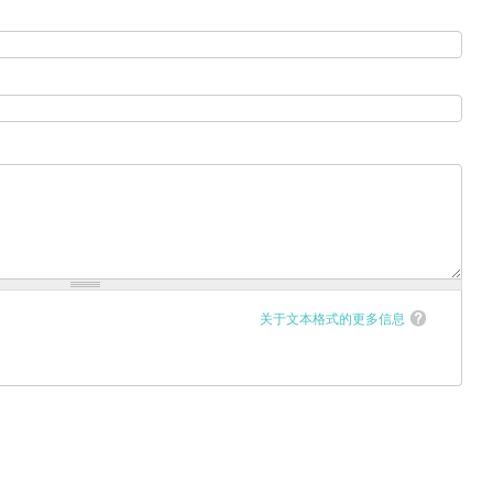
关于文本格式的更多信息