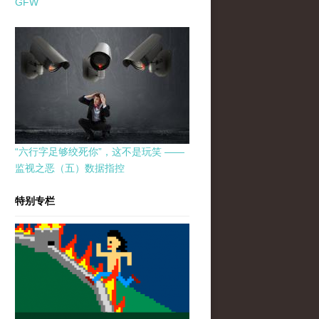
GFW
“六行字足够绞死你”，这不是玩笑 ——
监视之恶（五）数据指控
特别专栏