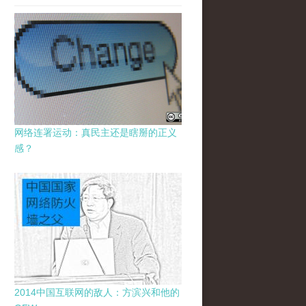
网络连署运动：真民主还是瞎掰的正义
感？
2014中国互联网的敌人：方滨兴和他的