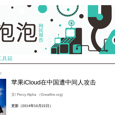
工具箱
提交
苹果iCloud在中国遭中间人攻击
文/ Percy Alpha （Greatfire.org)
更新（2014年10月22日）