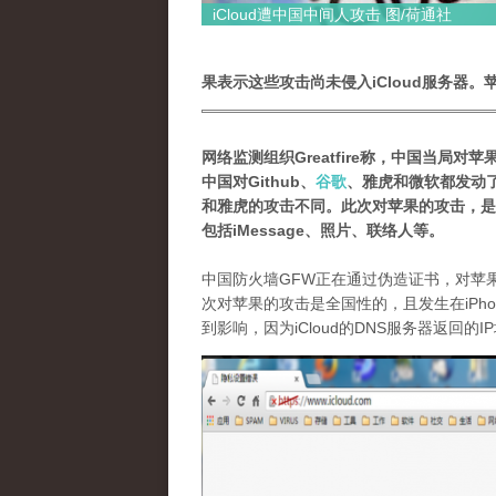
iCloud遭中国中间人攻击 图/荷通社
果表示这些攻击尚未侵入iCloud服务器
网络监测组织Greatfire称，中国当局对
中国对Github、
谷歌
、雅虎和微软都发动
和雅虎的攻击不同。
此次对苹果的攻击，是
包括iMessage、照片、联络人等。
中国防火墙GFW正在通过伪造证书，对苹果的iCl
次对苹果的攻击是全国性的，且发生在iPhon
到影响，因为iCloud的DNS服务器返回的
icloud2.png