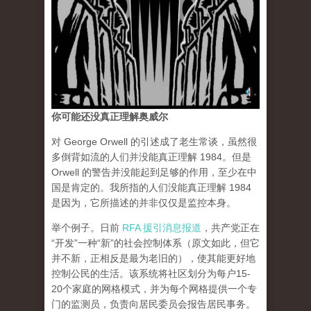
你可能还没真正理解奥威尔
对 George Orwell 的引述成了老生常谈，虽然很
多倒背如流的人们并没能真正理解 1984。但是
Orwell 的警告并没能起到足够的作用，至少在中
国是肯定的。我所指的人们没能真正理解 1984
是因为，它所描述的并非仅仅是监控本身。
举个例子。日前
RFA 援引消息报道
，共产党正在
“开发”一种“新”的社会控制体系（原文如此，但它
并不新，正相反是最为老旧的），使其能更好地
控制公民的生活。该系统将社区划分为每户15-
20个家庭的网格模式，并为每个网格提供一个专
门的监测员，负责向居民委员会报告居民事务。