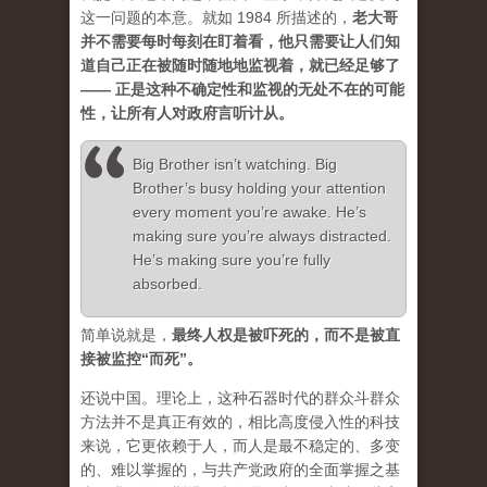
这一问题的本意。就如 1984 所描述的，
老大哥
并不需要每时每刻在盯着看，他只需要让人们知
道自己正在被随时随地地监视着，就已经足够了
—— 正是这种不确定性和监视的无处不在的可能
性，让所有人对政府言听计从。
Big Brother isn’t watching. Big
Brother’s busy holding your attention
every moment you’re awake. He’s
making sure you’re always distracted.
He’s making sure you’re fully
absorbed.
简单说就是，
最终人权是被吓死的，而不是被直
接被监控“而死”。
还说中国。理论上，这种石器时代的群众斗群众
方法并不是真正有效的，相比高度侵入性的科技
来说，它更依赖于人，而人是最不稳定的、多变
的、难以掌握的，与共产党政府的全面掌握之基