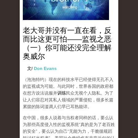
老大哥并没有一直在看，反
而比这更可怕——监视之恶
（一）你可能还没完全理解
奥威尔
文/
Don Evans
（泡泡特约）
现在的科技水平已经使得无孔不入
的监视成为可能。与此同时，世界各国的政府都
在想方设法说服并
训练
民众无视个人隐私。为了
让人们容忍对其私人领域的严重侵犯，很多长篇
累牍的陈词滥调人们早已耳熟能详。
在中国，很多人说着与当权者同样的话，要么认
为那些高度侵入性的监视系统“真的是为了老百姓
的安全”，要么认为自己“无能为力，干脆循规蹈