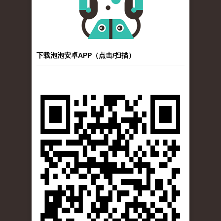
下载泡泡安卓APP（点击/扫描）