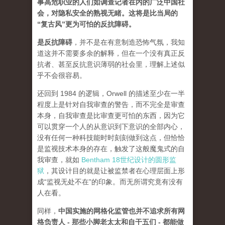
事高危职业的人们如调查记者在内的广泛中国社
会，对隐私安全的熟视无睹。这将是比当局的
“复古风”更为可怕的反抗障碍。
是反抗障碍
，并不是在有意制造恐怖气氛，我知
道这并不需要多余的解释，但在一个没有真正反
抗者、甚至反抗意识薄弱的社会里，理解上述似
乎不会很容易。
还回到 1984 的逻辑，Orwell 的描述至少在一半
程度上是针对自我审查的警告，而不完全是审查
本身，自我审查是比审查更可怕的东西，因为它
可以贯穿一个人的从意识到下意识的全部内心，
没有任何一种科技能时时刻刻做到这点，但恰恰
是监视技术本身的存在，触发了这般魔鬼式的自
我审查，就如
Bentham 18世纪设计的圆形监
狱
，其设计目的就是让被监禁者在心理层面上形
成“监视无处不在”的印象。而无所谓究竟有没有
人在看。
同样，
中国实施的网格化监管也并不追求所有网
格负责人 - 那些小脚老太太和自干五们 - 都能做