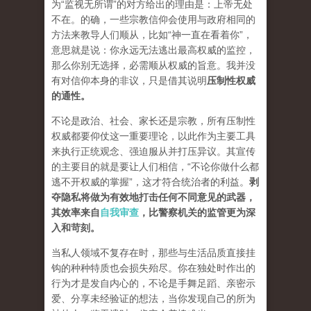
为“监视无所谓”的对方给出的理由是：上帝无处
不在。的确，一些宗教信仰会使用与政府相同的
方法来教导人们顺从，比如“神一直在看着你”，
意思就是说：你永远无法逃出最高权威的监控，
那么你别无选择，必需顺从权威的旨意。我并没
有对信仰本身的非议，只是借其说明
压制性权威
的通性。
不论是政治、社会、家长还是宗教，所有压制性
权威都要仰仗这一重要理论，以此作为主要工具
来执行正统观念、强迫服从并打压异议。其宣传
的主要目的就是要让人们相信，“不论你做什么都
逃不开权威的掌握”，这才符合统治者的利益。
剥
夺隐私将做为有效地打击任何不同意见的武器，
其效率来自
自我审查
，比警察机关的监管更为深
入和苛刻。
当私人领域不复存在时，那些与生活品质直接挂
钩的种种特质也会损失殆尽。你在独处时作出的
行为才是发自内心的，不论是手舞足蹈、亲密示
爱、分享未经验证的想法，当你发现自己的所为