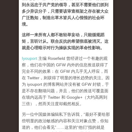
到永远忠于共产党的领导，甚至不需要他们抓到
多少异议分子，只需要该审查框架之存在被大众
广泛熟知，制造出草木皆兵人心惶惶的社会环
境。
这样一来所有人都不敢轻举妄动，只能循规蹈
矩，言听计从。联合反抗的希望彻底被消灭。这
就是心理暗示对行为操纵实现的革命性影响。
Iyouport
主编 Rosefield 曾经讲过一个有趣的观
察，他们在中国的 GFW 内外的信息推送获得了
完全不同的效果：在 GFW 内几乎无人呼应，而
在 Twitter，则获得了明显的增长趋势的关注。因
为 iyouport 的博客网站并没有被 GFW 封锁，于
是不存在翻墙问题，并且，他们的推送可覆盖面
在墙内远高于 Twitter 和 Google+（大约高两到
三倍），然而关注度却截然相反。
另一位中国媒体编辑私下告诉我，“最好不要给那
些明显的政治敏感的内容和关注对象点赞，你知
道的，他们会看见”……这里的“他们”指的就是