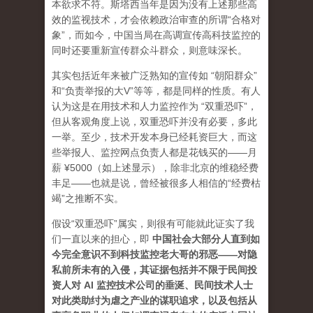
本欲求不符。斯塔西当年是因为没有上述那些高
效的监视技术，才会依赖政治审查的所谓“合格对
象”，而如今，中国当局在高调宣传高科技监控的
同时还要重新宣传群众斗群众，则意味深长。
其实包括近年来被广泛熟知的宣传如 “朝阳群众”
和“负责举报的大V”等等，都是同样的性质。有人
认为这是在用技术和人力监控作为 “双重恐吓”，
但从客观角度上说，双重恐吓并没有必要，多此
一举。至少，技术开发本身已经耗资巨大，而这
些举报人、监控网点负责人都是花钱买的——月
薪 ¥5000（如上述显示），除非北京的维稳经费
丰足——也就是说，曾经被很多人相信的“经费枯
竭”之推断不实。
假设“双重恐吓”属实，则很有可能就此证实了我
们一直以来的担心，即
中
国社会大部分人直到如
今完全意识不到科技监控老大哥的邪恶——对隐
私前所未有的入侵，其证据包括并不限于民间投
资人对 AI 监控技术公司的垂涎、民间技术人士
对此类助纣为虐之产业的谋职追求，以及包括从