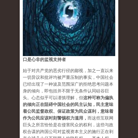
口是心非的监视支持者
始于对共产党的恶劣行径的鄙视，加之一直以来
一切异议和批评均被严重压制的事实，中国社会
已经出现了一种波及范围深广的拒绝思考问题本
身的倾向，即包括并不限于无条件认同硅谷巨
头。心态似乎可以谨慎理解，但
这种可称为偏执
的倾向正在阻碍中国社会的民主认知，民主意味
着公民监督政权、保证政策为民众谋利，意味着
作为公民应该时刻警惕权力滥用，
而这些互联网
巨头之所言恰恰是在侵害民众的权利，这些与政
权合谋的跨国公司对监视资本主义的施行正在剥