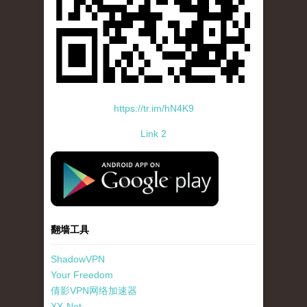
https://tr.im/hN4K9
Link 2
standard-icon-googleplay-app-store.png
翻墙工具
ShadowVPN
Your Freedom
倩影VPN网络加速器
XX-Net