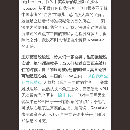
big brother。作为中英双语的欧洲独立媒体
iyouport 从不做任何自我审查，他们根本不了解
中国审查的“红线”在哪儿（恐怕没人真的了解，
这就是立法者将标准模糊化的目的所在 —— 刺
激更为苛刻的自我审查）。我无法确定这位编辑
所描述的观点在中国的被默认之程度有多大，但
除此之外，我找不到其他理由来解释 Rosefield
的困惑。
王尔德曾经说过，给人们一张面具，他们就能说
实话。换句话说就是，当人们知道自己正在被盯
住的时候 - 自己的脸可被识别的时候 - 其言论很
可能是违心的。
中国的 GFW 之内，
“从自我审查
到自我维稳”
之趋势（我们三年前的文章），并非
难以理解。虽然从技术角度上说，仅仅使用 VPN
无法帮你完全匿名，
除非 Tor
，但对中国网民来
说似乎已经相当于一张有触感的“面具”，令他们
可以放心地表达真实的立场。顺便说，Rosefield
表示很高兴从 Twitter 的中文评论中获得了知识
和信息的补充。