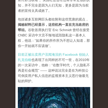
矩讨好当权者”。美国社会曾经也有非常近似的认
知，并不完全是因为人们无知，更多是因为当权
者的宣传太具成效了。
包括诸多互联网巨头都在附和这些荒唐的观点，
揭秘材料已经显示，这些机构一直在充当政府的
帮凶。
谷歌首席执行官 Eric Schmidt 曾经在接受
CNBC 采访中大言不惭地诋毁隐私这一基本人
权，他说：“如果你的所作所为不想让人知道，那
你一开始就不应该做”。
目前正被出卖用户丑闻淹没的 Facebook 创始人
扎克伯格
也表现了出同样的不可一世，在2010年
的一次采访中，他称：“在数字时代，个人隐私不
再是社会规范” —— 这种说法完全是在为科技公
司倒卖用户私人信息的监视资本主义恶行做最无
耻的辩护。