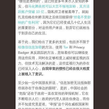
“微信是透明的”，这已经是多年来尽人皆知的事
实，但
马化腾依然可以大言不惭地宣称，其月活
跃账户突破 10 亿
，隐私捍卫者被羞辱了。就如
扎克伯格在剑桥丑闻之后依旧能获得
“丝毫不受影
响的广告利润”
，因为它们已经变成几十亿人生活
的重要部分，对这些用户来说，割弃它们就相当
于割弃自己的生活。
基于此，我们给出了更多的支招，包括并不限于
给微信信息加密
的方法、使用
Tor
和 Privacy
Badger 来反跟踪的方法，意味着你可以继续使
用这些应用，同时在足够程度上减轻被监视的压
力。但技术无法解决的是，这些监视行为的存在
已经深入人心，
自我审查的惯性已经在很大程度
上被植入了意识。
至少如一位中国朋友所说，“信息加密无法抵御那
些就存在于你身边的眼睛”。是的，中国社会的
“危险”还在于政府一直在宣传的举报机制，它在
不断暗示人们：政府的代理人就在你身边，而你
并不知道究竟是谁。“举报”这个词在威权国家和