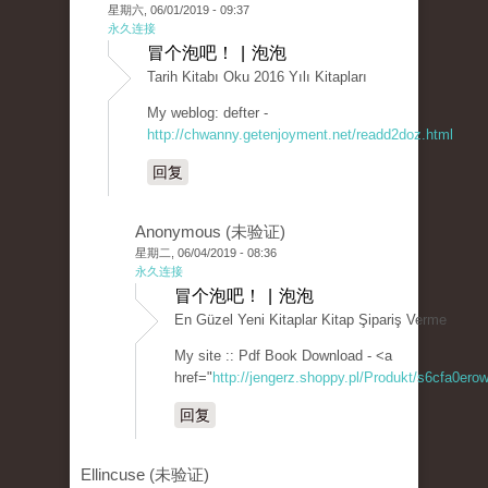
星期六, 06/01/2019 - 09:37
永久连接
冒个泡吧！ | 泡泡
Tarih Kitabı Oku 2016 Yılı Kitapları
My weblog: defter -
http://chwanny.getenjoyment.net/readd2doz.html
回复
Anonymous (未验证)
星期二, 06/04/2019 - 08:36
永久连接
冒个泡吧！ | 泡泡
En Güzel Yeni Kitaplar Kitap Şipariş Verme
My site :: Pdf Book Download - <a
href="
http://jengerz.shoppy.pl/Produkt/s6cfa0erow
回复
Ellincuse (未验证)