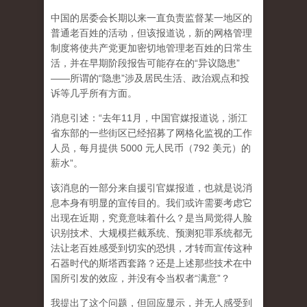
中国的居委会长期以来一直负责监督某一地区的
普通老百姓的活动，但该报道说，新的网格管理
制度将使共产党更加密切地管理老百姓的日常生
活，并在早期阶段报告可能存在的“异议隐患”
——所谓的“隐患”涉及居民生活、政治观点和投
诉等几乎所有方面。
消息引述：“去年11月，中国官媒报道说，浙江
省东部的一些街区已经招募了网格化监视的工作
人员，每月提供 5000 元人民币（792 美元）的
薪水”。
该消息的一部分来自援引官媒报道，也就是说消
息本身有明显的宣传目的。我们或许需要考虑它
出现在近期，究竟意味着什么？是当局觉得人脸
识别技术、大规模拦截系统、预测犯罪系统都无
法让老百姓感受到切实的恐惧，才转而宣传这种
石器时代的斯塔西套路？还是上述那些技术在中
国
所引发的效应
，并没有令当权者“满意”？
我提出了这个问题，但回应显示，并无人感受到