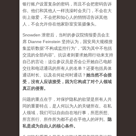
银行账户设置复杂的密码，而且不会把密码告诉
你。他们和其他人一样洗澡时会关门，不会在大
街上做爱，不会把和知心人的悄悄话告诉其他
人，不会允许你在他家卧室安装摄像头。
Snowden 泄密后，当时的参议院情报委员会主
席 Dianne Feinstein 坚持认为，国安局大规模搜
集监听数据“不构成监控行为”，“因为其中不包括
交流的全部内容”。抗议者则要求她用行动来支持
自己的言论：这位参议员是否会公开她自己电邮
交往和电话通讯的所有人的名单？还要包括具体
通话时长、以及在何处何时通话？
她当然不会接
受，没有人应该接受，因为它构成了对个人领域
真正的侵害。
问题的重点在于，对保护隐私的欲望是所有人共
同的重要特点，是人何以为人的关键所在。在私
人领域，我们可以自由自在地行事，所思所想、
所言所行、所作所为都不必在乎他人的评判。
隐
私是成为自由人的核心条件
。