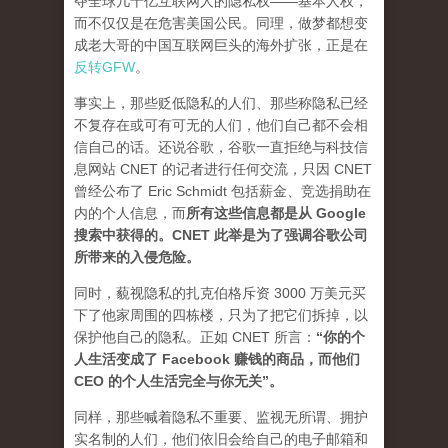
夺全球几十亿互联网人的隐私权——基本人权，
而不仅仅是在危害美国公民。同理，做梦都想变
成老大哥的中国互联网巨头的海外扩张，正是在
反转GFW
。
事实上，那些贬低隐私的人们、那些称隐私已经
不复存在或可有可无的人们，他们自己都不会相
信自己的话。还说谷歌，谷歌一直拒绝与科技信
息网站 CNET 的记者进行任何交流，只因 CNET
曾经公布了 Eric Schmidt 包括薪金、竞选捐助在
内的个人信息，而
所有这些信息都是从 Google
搜索中获得的。CNET 此举是为了强调谷歌公司
所带来的入侵危险。
同时，藐视隐私的扎克伯格斥资 3000 万美元买
下了他家周围的四栋楼，只为了把它们拆掉，以
保护他自己的隐私。正如 CNET 所言：
“你的个
人生活变成了 Facebook 赚钱的商品，而他们
CEO 的个人生活完全与你无关”。
同样，那些喊着隐私不重要、监视无所谓、拥护
实名制的人们，他们依旧会给自己的电子邮箱和