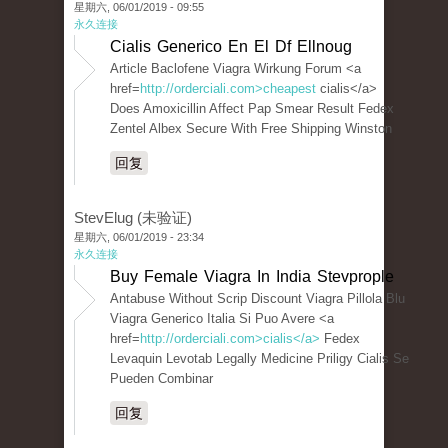
星期六, 06/01/2019 - 09:55
永久连接
Cialis Generico En El Df Ellnoug
Article Baclofene Viagra Wirkung Forum <a
href=
http://orderciali.com>cheapest
cialis</a>
Does Amoxicillin Affect Pap Smear Result Fedex
Zentel Albex Secure With Free Shipping Winston
回复
StevElug (未验证)
星期六, 06/01/2019 - 23:34
永久连接
Buy Female Viagra In India Stevprople
Antabuse Without Scrip Discount Viagra Pillola Blu
Viagra Generico Italia Si Puo Avere <a
href=
http://orderciali.com>cialis</a>
Fedex
Levaquin Levotab Legally Medicine Priligy Cialis Se
Pueden Combinar
回复