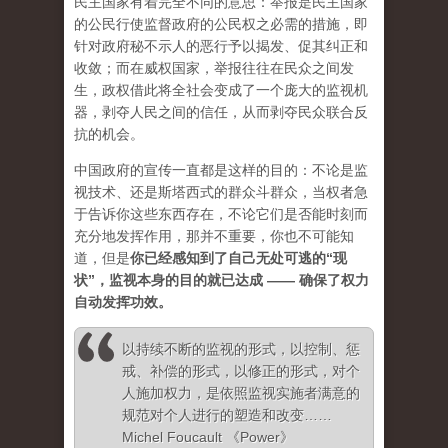
民主国家有着完全不同的意思：举报是民主国家
的公民行使监督政府的公民权之必需的措施，即
针对政府秘不示人的恶行予以揭发、促其纠正和
收敛；而在威权国家，举报往往在民众之间发
生，政权借此将全社会变成了一个庞大的监视机
器，剥夺人民之间的信任，从而剥夺民众联合反
抗的机会。
中国政府的宣传一直都是这样的目的：不论是监
视技术、还是斯塔西式的群众斗群众，当权者急
于告诉你这些东西存在，不论它们是否能时刻而
充分地发挥作用，那并不重要，你也不可能知
道，但是
你已经感知到了自己无处可逃的“现
状”，监视本身的目的就已达成 —— 确保了权力
自动发挥功效。
以持续不断的监视的形式，以控制、惩
戒、补偿的形式，以修正的形式，对个
人施加权力，是依照监视实施者满意的
规范对个人进行的塑造和改变……
Michel Foucault 《Power》