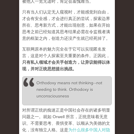
被他人一览无遗时，肯定会羞愧难当。
只有当人们认定无人窥视时，才能感觉到自由，
才会有安全感，才会进行真正的尝试，探索边界
所在、思考新方式，才能出现创意，如果在开始
思考之前已经知道其思考结果必需在令监视者满
意的框架之内，创造力还没产生就已经死掉了。
互联网原本的魅力完全在于它可以实现匿名发
言，这是对个人探索至关重要的条件。正因此，
只有私人领域才会关乎创造力，让异议能得以体
现，并对正统思想提出挑战。
Orthodoxy means not thinking--not
needing to think. Orthodoxy is
unconsciousness
对所谓正统的痴迷正是中国社会存在的诸多明显
问题之一。就如 Orwell 所言，正统意味着无意
识、不需要思考、畏惧变革、以顺从为美德的文
化，没有独立人格。这是
为什么很多中国人对隐