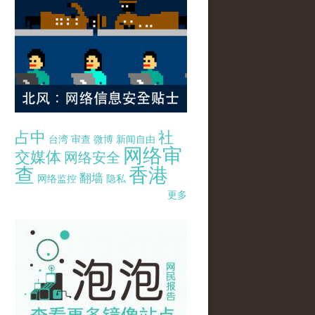
占中
社
台湾
审查
微博
新闻自由
网络审
交媒体
网络安全
查
香港
翻墙
网络监控
隐私
更多
pao-pao-banner-mirror-site-120814.jpg