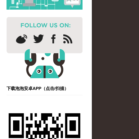
下载泡泡安卓APP（点击/扫描）