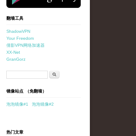
翻墙工具
ShadowVPN
Your Freedom
倩影VPN网络加速器
XX-Net
GranGorz
搜索表单
搜索
镜像站点 （免翻墙）
泡泡
镜像
#1
泡泡
镜像#2
热门文章