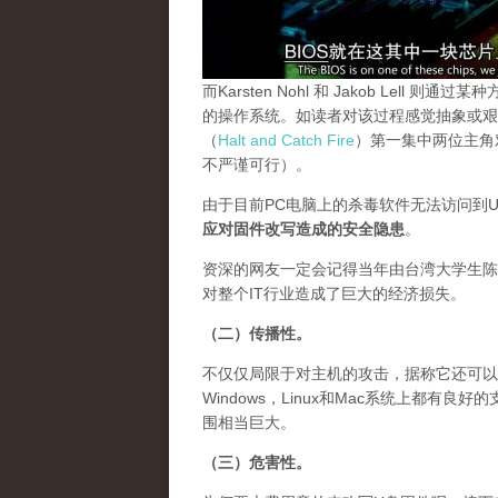
而Karsten Nohl 和 Jakob Le
的操作系统。如读者对该过程感觉抽象或艰
（
Halt and Catch Fire
）第一集中两位主角
不严谨可行）。
由于目前PC电脑上的杀毒软件无法访问到
应对固件改写造成的安全隐患
。
资深的网友一定会记得当年由台湾大学生
对整个IT行业造成了巨大的经济损失。
（二）传播性。
不仅仅局限于对主机的攻击，据称它还可以感
Windows，Linux和Mac系统上都
围相当巨大。
（三）危害性。