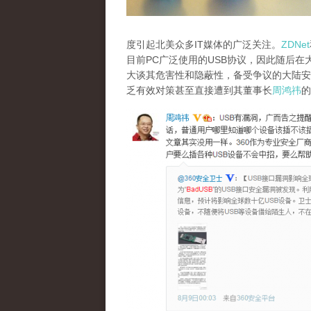
度引起北美众多IT媒体的广泛关注。
ZDNet
目前PC广泛使用的USB协议，因此随后在
大谈其危害性和隐蔽性，备受争议的大陆安
乏有效对策甚至直接遭到其董事长
周鸿祎
的