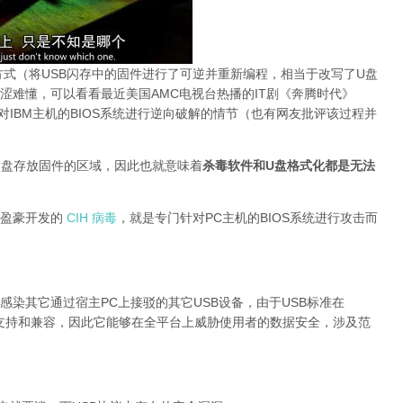
ll 则通过某种方式（将USB闪存中的固件进行了可逆并重新编程，相当于改写了U盘
涩难懂，可以看看最近美国AMC电视台热播的IT剧《奔腾时代》
对IBM主机的BIOS系统进行逆向破解的情节（也有网友批评该过程并
U盘存放固件的区域，因此也就意味着
杀毒软件和
U
盘格式化都是无法
陈盈豪开发的
CIH 病毒
，就是专门针对PC主机的BIOS系统进行攻击而
染其它通过宿主PC上接驳的其它USB设备，由于USB标准在
有良好的支持和兼容，因此它能够在全平台上威胁使用者的数据安全，涉及范