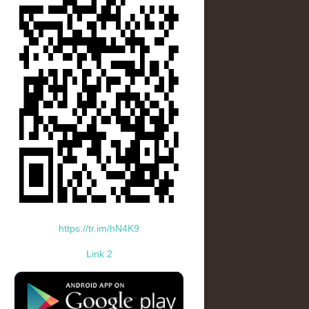
https://tr.im/hN4K9
Link 2
standard-icon-googleplay-app-store.png