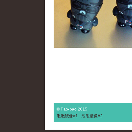
© Pao-pao 2015
泡泡
镜像
#1
泡泡
镜像#2