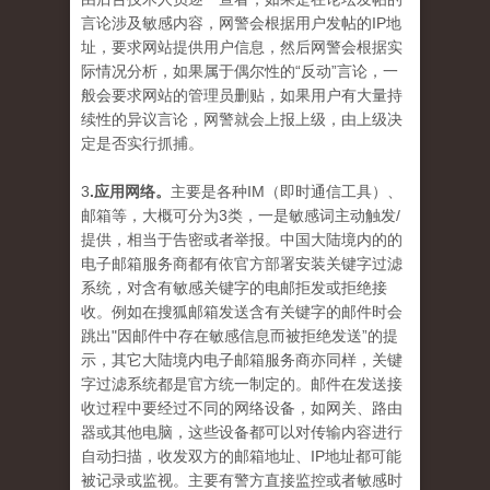
言论涉及敏感内容，网警会根据用户发帖的IP地
址，要求网站提供用户信息，然后网警会根据实
际情况分析，如果属于偶尔性的“反动”言论，一
般会要求网站的管理员删贴，如果用户有大量持
续性的异议言论，网警就会上报上级，由上级决
定是否实行抓捕。
3
.应用网络。
主要是各种IM（即时通信工具）、
邮箱等，大概可分为3类，一是敏感词主动触发/
提供，相当于告密或者举报。中国大陆境内的的
电子邮箱服务商都有依官方部署安装关键字过滤
系统，对含有敏感关键字的电邮拒发或拒绝接
收。例如在搜狐邮箱发送含有关键字的邮件时会
跳出"因邮件中存在敏感信息而被拒绝发送”的提
示，其它大陆境内电子邮箱服务商亦同样，关键
字过滤系统都是官方统一制定的。邮件在发送接
收过程中要经过不同的网络设备，如网关、路由
器或其他电脑，这些设备都可以对传输内容进行
自动扫描，收发双方的邮箱地址、IP地址都可能
被记录或监视。主要有警方直接监控或者敏感时