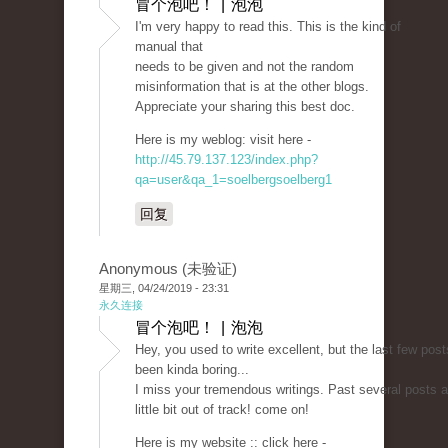
冒个泡吧！ | 泡泡
I'm very happy to read this. This is the kind of
manual that
needs to be given and not the random
misinformation that is at the other blogs.
Appreciate your sharing this best doc.
Here is my weblog: visit here -
http://45.79.137.123/index.php?
qa=user&qa_1=soelbergsoelberg1
回复
Anonymous (未验证)
星期三, 04/24/2019 - 23:31
永久连接
冒个泡吧！ | 泡泡
Hey, you used to write excellent, but the last few pos
been kinda boring...
I miss your tremendous writings. Past several posts a
little bit out of track! come on!
Here is my website :: click here -