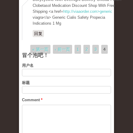
Clobetasol Medication Discount Shop With Free
Shipping <a href=
http://viaaorder.com>generic
viagra</a> Generic Cialis Safety Propecia
Indications 1 Mg
回复
页面
« 第一页
‹ 前一页
1
2
3
4
冒个泡吧！
用户名
标题
Comment
*