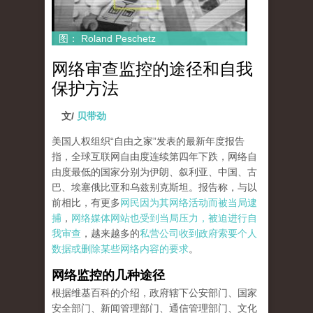
图： Roland Peschetz
网络审查监控的途径和自我
保护方法
文/
贝带劲
美国人权组织“自由之家”发表的最新年度报告
指，全球互联网自由度连续第四年下跌，网络自
由度最低的国家分别为伊朗、叙利亚、中国、古
巴、埃塞俄比亚和乌兹别克斯坦。报告称，与以
前相比，有更多
网民因为其网络活动而被当局逮
捕
，
网络媒体网站也受到当局压力，被迫进行自
我审查
，越来越多的
私营公司收到政府索要个人
数据或删除某些网络内容的要求
。
网络监控的几种途径
根据维基百科的介绍，政府辖下公安部门、国家
安全部门、新闻管理部门、通信管理部门、文化