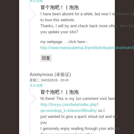
永久连接
冒个泡吧！ | 泡泡
I have been absent for a while, but now I remember w
to love this website.
Thanks, I will try and check back more often. How fre
you update your site?
my webpage ... click here -
http://www.manozaidimai.lt/profile/kirkpatrickkokholm
回复
Anonymous (未验证)
星期二, 04/23/2019 - 20:43
永久连接
冒个泡吧！ | 泡泡
Hi there! This is my 1st comment visit here -
http://finvyu.com/beta/index.php?
qa=user&qa_1=klausen38malloy
so I
just wanted to give a quick shout out and tell
you
I genuinely enjoy reading through your articles.