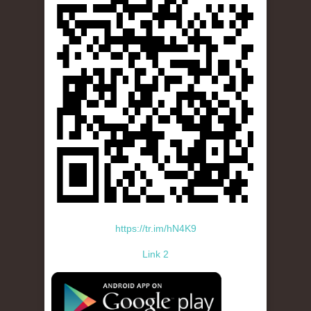
https://tr.im/hN4K9
Link 2
standard-icon-googleplay-app-store.png