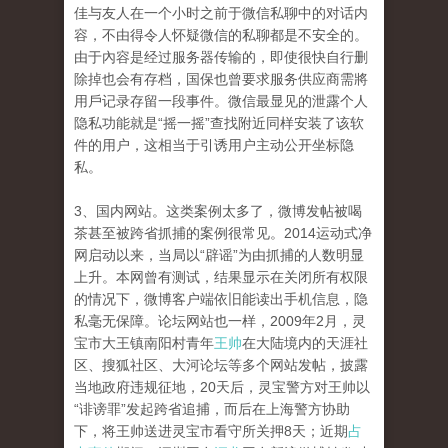
佳与友人在一个小时之前于微信私聊中的对话内
容，不由得令人怀疑微信的私聊都是不安全的。
由于內容是经过服务器传输的，即使很快自行删
除掉也会有存档，国保也曾要求服务供应商需將
用戶记录存留一段事件。微信最显见的泄露个人
隐私功能就是“摇一摇”查找附近同样安装了该软
件的用户，这相当于引诱用户主动公开坐标隐
私。
3、国内网站。这类案例太多了，微博发帖被喝
茶甚至被跨省抓捕的案例很常见。2014运动式净
网启动以来，当局以“辟谣”为由抓捕的人数明显
上升。本网曾有测试，结果显示在关闭所有权限
的情况下，微博客户端依旧能读出手机信息，隐
私毫无保障。论坛网站也一样，2009年2月，灵
宝市大王镇南阳村青年
王帅
在大陆境内的天涯社
区、搜狐社区、大河论坛等多个网站发帖，披露
当地政府违规征地，20天后，灵宝警方对王帅以
“诽谤罪”发起跨省追捕，而后在上海警方协助
下，将王帅送进灵宝市看守所关押8天；近期
占