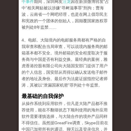
中事件
期间，深圳网友
汪龙
因在新浪微博转发“占
中”相关网贴被以涉嫌“寻衅滋事罪”刑拘；曹海
波，云南省一个网吧经理，也是在网上倡导民主
和宪政的一个团体的创始人，因颠覆国家政权罪
被判处8年监禁……
4、电邮。大陆境内的电邮服务商都有严格的自
我审查和配合当局审查，可以说境内服务商的邮
箱基本都不安全。境外邮箱的安全程度取决于服
务商与中国是否有利益交换。最经典的案例，雅
虎香港控股有限公司向大陆国安部门提供了用户
的个人信息，国安部从而得以确认发送电子邮件
者的地址及身份。最后作为法庭证据指控记者师
涛，其被以“泄漏国家机密”罪判处十年监禁。
最基础的自我保护
从操作系统到应用软件，但凡是大陆产品都不推
荐使用，能在不翻墙状态下顺利使用的海外应用
软件需要谨慎选择，与大陆合作的境外产品同样
不得信任。虽然据GreatFire调查，Skype目前在
中国已加密所有的通话、聊天以及登录信息，并