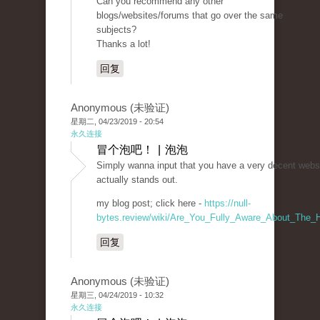
Can you recommend any other
blogs/websites/forums that go over the same
subjects?
Thanks a lot!
回复
Anonymous (未验证)
星期二, 04/23/2019 - 20:54
永久连接
冒个泡吧！ | 泡泡
Simply wanna input that you have a very decent website
actually stands out.
my blog post; click here -
https://null-
bytes.review/wiki/Are_You_Fully_Aware_About_The_H
回复
Anonymous (未验证)
星期三, 04/24/2019 - 10:32
永久连接