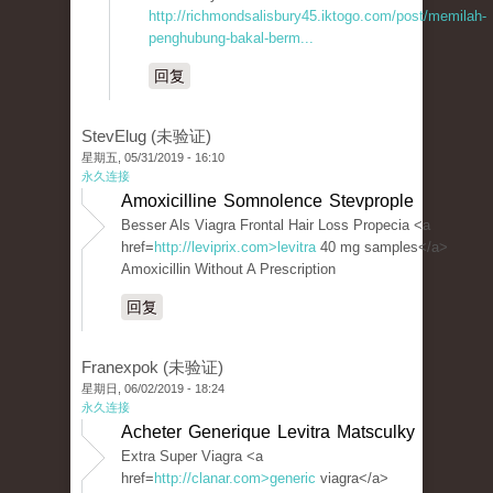
http://richmondsalisbury45.iktogo.com/post/memilah-
penghubung-bakal-berm...
回复
StevElug (未验证)
星期五, 05/31/2019 - 16:10
永久连接
Amoxicilline Somnolence Stevprople
Besser Als Viagra Frontal Hair Loss Propecia <a
href=
http://leviprix.com>levitra
40 mg samples</a>
Amoxicillin Without A Prescription
回复
Franexpok (未验证)
星期日, 06/02/2019 - 18:24
永久连接
Acheter Generique Levitra Matsculky
Extra Super Viagra <a
href=
http://clanar.com>generic
viagra</a>