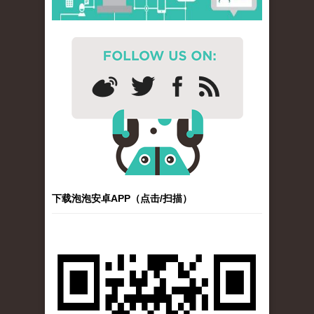
下载泡泡安卓APP（点击/扫描）