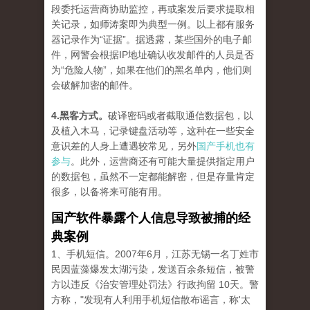
段委托运营商协助监控，再或案发后要求提取相
关记录，如师涛案即为典型一例。以上都有服务
器记录作为“证据”。据透露，某些国外的电子邮
件，网警会根据IP地址确认收发邮件的人员是否
为“危险人物”，如果在他们的黑名单内，他们则
会破解加密的邮件。
4.黑客方式。
破译密码或者截取通信数据包，以
及植入木马，记录键盘活动等，这种在一些安全
意识差的人身上遭遇较常见，另外
国产手机也有
参与
。此外，运营商还有可能大量提供指定用户
的数据包，虽然不一定都能解密，但是存量肯定
很多，以备将来可能有用。
国产软件暴露个人信息导致被捕的经
典案例
1、手机短信。2007年6月，江苏无锡一名丁姓市
民因蓝藻爆发太湖污染，发送百余条短信，被警
方以违反《治安管理处罚法》行政拘留 10天。警
方称，"发现有人利用手机短信散布谣言，称'太