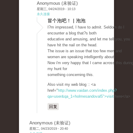
Anonymous (未验证)
星期三, 04/24/2019 - 10:13
永久连接
冒个泡吧！ | 泡泡
I?m impressed, I have to admit. Seldom do I
encounter a blog that?s both
educative and amusing, and let me tell you, you
have hit the nail on the head.
The issue is an issue that too few men and
women are speaking intelligently about.
Now i'm very happy that I came across this durin
my hunt for
something concerning this.
Also visit my web blog :: <a
href="
http://www.vaidan.com/index.php?
qa=user&qa_1=holmesandoval5">visit
here</a>
回复
Anonymous (未验证)
星期二, 04/23/2019 - 20:40