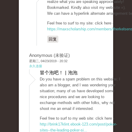
realize what you are speaking approximately!
Bookmarked. Kindly also visit my web site =).
We can have a hyperlink alternate arrangement b
Feel free to surf to my site: click here -
https://maxscholarship.com/members/therkelsense
回复
Anonymous (未验证)
星期二, 04/23/2019 - 20:32
永久连接
冒个泡吧！ | 泡泡
Do you have a spam problem on this website; I
also am a blogger, and I was wondering your
situation; many of us have developed some
nice procedures and we are looking to
exchange methods with other folks, why not
shoot me an email if interested.
Feel free to surf to my web site: click here -
http://brink17klint.ebook-123.com/post/poker-
sites--the-leading-poker-si...