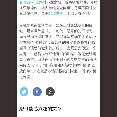
合免费wifi上网
时不宜翻墙，避免收发邮件、即时
通讯等操作，墙内单纯浏览尚可，尽量不同时发
布敏感信息。关于
翻墙安全
，本网另有介绍。
专栏作家苏星河表示，监控是对宪法权利的侵
犯，是当局故意的、主动的、恶意的犯罪行为，
如果当局不监听某人，它就无法获知某人通信中
存在哪个“敏感词”，而监听的决定显然是在该敏
感词出现之前做出的。所以，当局是先假定一个
人有罪，然后去寻找他有罪的证据，这毫无疑问
就是迫害。网络自由度全球排名倒数第三的“最大
网民监狱”里，网络应用和创新技术被粉饰得“欣
欣向荣”，“这就是市场新极权的特性”，时评人莫
之许说。
您可能感兴趣的文章