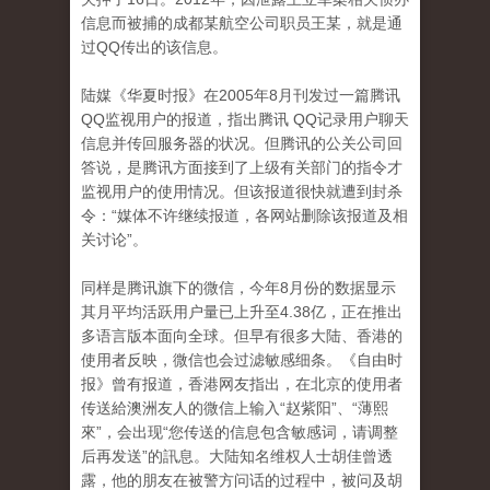
信息而被捕的成都某航空公司职员王某，就是通
过QQ传出的该信息。
陆媒《华夏时报》在2005年8月刊发过一篇腾讯
QQ监视用户的报道，指出腾讯 QQ记录用户聊天
信息并传回服务器的状况。但腾讯的公关公司回
答说，是腾讯方面接到了上级有关部门的指令才
监视用户的使用情况。但该报道很快就遭到封杀
令：“媒体不许继续报道，各网站删除该报道及相
关讨论”。
同样是腾讯旗下的微信，今年8月份的数据显示
其月平均活跃用户量已上升至4.38亿，正在推出
多语言版本面向全球。但早有很多大陆、香港的
使用者反映，微信也会过滤敏感细条。《自由时
报》曾有报道，香港网友指出，在北京的使用者
传送給澳洲友人的微信上输入“赵紫阳”、“薄熙
來”，会出现“您传送的信息包含敏感词，请调整
后再发送”的訊息。大陆知名维权人士胡佳曾透
露，他的朋友在被警方问话的过程中，被问及胡