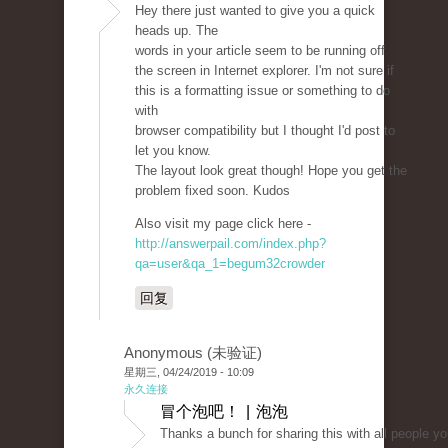
Hey there just wanted to give you a quick
heads up. The
words in your article seem to be running off
the screen in Internet explorer. I'm not sure if
this is a formatting issue or something to do
with
browser compatibility but I thought I'd post to
let you know.
The layout look great though! Hope you get the
problem fixed soon. Kudos
Also visit my page click here -
http://answerpail.com/index.php?
qa=user&qa_1=begum32crowder
回复
Anonymous (未验证)
星期三, 04/24/2019 - 10:09
永久连接
冒个泡吧！ | 泡泡
Thanks a bunch for sharing this with all people yo