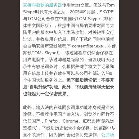
直接与微软的服务器
使用https交流。但这与Tom
Skype时代有天壤之别。2005年9月起，SKYPE
与TOM公司合作在中国推出TOM-Skype（非简
体中文国际版），根据中国当局的要求对面向大
陆用户的版本中加入了木马功能，对关键字实行
过滤，并收集用户信息。用户下载的同时电脑就
会自动安装审查过滤程序 contentfilter.exe，即使
卸载TOM- Skype后，该过滤程序仍然会保存在
用户电脑中。该过滤器是隐藏的，当发现聊天记
录中有敏感词条时，会根据关键字将文字记录和
用户信息上传并存放在可以从公司外部进入的8
个中国大陆服务器上。
但下载后请切记：不要开
启“自动升级”功能。此外，下线前清除聊天记录
也能起到一定保密效果。
此外，输入法的在线同步词库功能本身就是泄密
途径，不推荐使用国产输入法。浏览器也同样不
信任国产，Firefox、Chrome、IE都支持“隐私浏
览模式”，下线后历史记录不会保存。浏览器中尽
量不装插件，因为插件会记录历史操作。
公共场