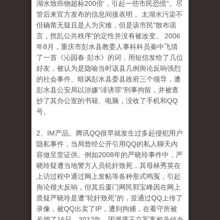
湖水致癌物超标200倍'，引起一些市民恐慌"。尽
管后来官方发布的信息间接表明， 太湖水污染不
但确凿无疑且是人为灾难，但是该市民"散布谣
言，扰乱公共秩序"的定性并没有被改变。 2006
年8月，重庆市彭水县教委人事科科员秦中飞填
了一首《沁园春·彭水》的词，用短信发给了几位
好友，被认为是隐喻当时该县几例舆论反响强烈
的社会事件、暗讽彭水县委县政府三个领导，遭
彭水县公安局以涉嫌"诽谤罪"刑事拘留，并被查
抄了其办公室的书籍、电脑，没收了手机和QQ
号。
2、IM产品。腾讯QQ很早就发生过多起侵犯用户
隐私事件，当局曾经公开引用QQ的私人聊天內
容做呈堂证供。例如2008年的严晓玲事件中，严
晓玲疑遭当地警方人员轮奸致死，其母林秀英在
上访过程中通过网上发帖等各种形式鸣冤，引起
舆论很大反响，但其后厦门网民郭宝峰因在网上
质疑严晓玲是遭“轮奸致死”的，並通过QQ上传了
录像，被QQ出卖了IP，遭到拘捕，在看守所被
关押了16日。2012年，因泄露王立军案相关侦办