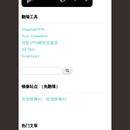
翻墙工具
ShadowVPN
Your Freedom
倩影VPN网络加速器
XX-Net
GranGorz
搜索表单
搜索
镜像站点 （免翻墙）
泡泡
镜像
#1
泡泡
镜像#2
热门文章