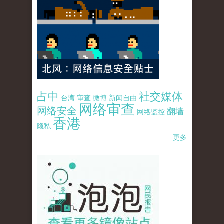
占中
社交媒体
台湾
审查
微博
新闻自由
网络审查
网络安全
翻墙
网络监控
香港
隐私
更多
pao-pao-banner-mirror-site-120814.jpg