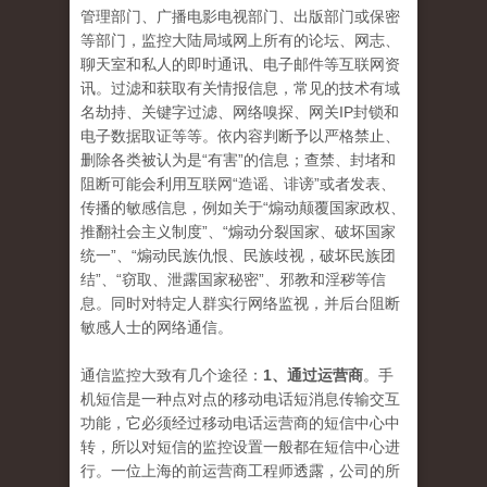
管理部门、广播电影电视部门、出版部门或保密
等部门，监控大陆局域网上所有的论坛、网志、
聊天室和私人的即时通讯、电子邮件等互联网资
讯。过滤和获取有关情报信息，常见的技术有域
名劫持、关键字过滤、网络嗅探、网关IP封锁和
电子数据取证等等。依内容判断予以严格禁止、
删除各类被认为是“有害”的信息；查禁、封堵和
阻断可能会利用互联网“造谣、诽谤”或者发表、
传播的敏感信息，例如关于“煽动颠覆国家政权、
推翻社会主义制度”、“煽动分裂国家、破坏国家
统一”、“煽动民族仇恨、民族歧视，破坏民族团
结”、“窃取、泄露国家秘密”、邪教和淫秽等信
息。同时对特定人群实行网络监视，并后台阻断
敏感人士的网络通信。
通信监控大致有几个途径：
1、通过运营商
。手
机短信是一种点对点的移动电话短消息传输交互
功能，它必须经过移动电话运营商的短信中心中
转，所以对短信的监控设置一般都在短信中心进
行。一位上海的前运营商工程师透露，公司的所