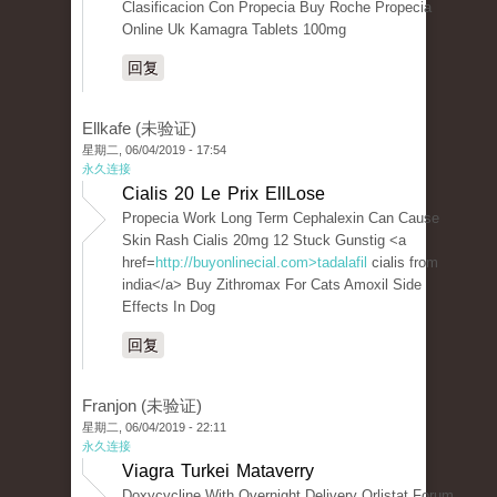
Clasificacion Con Propecia Buy Roche Propecia
Online Uk Kamagra Tablets 100mg
回复
Ellkafe (未验证)
星期二, 06/04/2019 - 17:54
永久连接
Cialis 20 Le Prix EllLose
Propecia Work Long Term Cephalexin Can Cause
Skin Rash Cialis 20mg 12 Stuck Gunstig <a
href=
http://buyonlinecial.com>tadalafil
cialis from
india</a> Buy Zithromax For Cats Amoxil Side
Effects In Dog
回复
Franjon (未验证)
星期二, 06/04/2019 - 22:11
永久连接
Viagra Turkei Mataverry
Doxycycline With Overnight Delivery Orlistat Forum