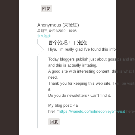
回复
Anonymous (未验证)
星期三, 04/24/2019 - 10:08
永久连接
冒个泡吧！ | 泡泡
Hiya, I'm really glad I've found this info.
Today bloggers publish just about gossips and int
and this is actually irritating.
A good site with interesting content, this is what I
need.
Thank you for keeping this web site, I will be visit
it.
Do you do newsletters? Can't find it.
My blog post; <a
href="
https://wanelo.co/holmeconley5">visit
here
回复