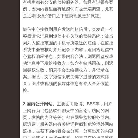
有机房都有公安的监控服务器。曾经有过很多案
例，因为内容里面有敏感词而被无端调查，尤其
是近期“反恐”借口之下这类现象更加疯狂。
短信中心接收到用户发送的短信后，会发送一个
鉴权请求消息到短信中心关联的监控系统：被当
局列入监控范围的手机号所发送的短信，在监控
系统中会被核对并后记录下内容，返回给短信中
心鉴权响应消息，如果内容合法，则返回鉴权成
功消息并下发给接收方；如含有敏感词条，则返
回鉴权失败，消息不会发给接收方，并记录在
案。据悉，文字短信采取关键字过滤的方式筛
查；图片或视频的多媒体信息有专人全天候监
控。
2.国内公开网站。
主要面向微博、BBS等，用户
上网行为（包括软件聊天中的言论，访问的网
页，发帖的内容等等）都在网警监控服务器内。
据透露，服务器内有关键词拦截和危险境外网站
监控，拦截下的内容会被分离，分离出来的内容
由后台技术人员逐一查看，如果是在论坛发帖的