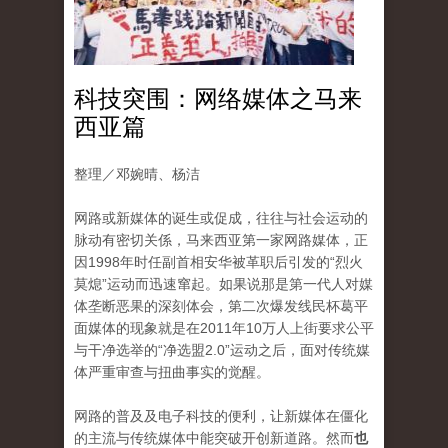
科技突围：网络媒体之马来
西亚篇
整理／邓婉晴、杨洁
网路或新媒体的诞生或促成，往往与社会运动的
脉动有密切关係，马来西亚第一家网路媒体，正
因1998年时任副首相安华被革职后引发的“烈火
莫熄”运动而迅速窜起。如果说那是第一代人对媒
体垄断恶果的深刻体会，第二次爆发线民杯葛平
面媒体的现象就是在2011年10万人上街要求公平
与干净选举的“净选盟2.0”运动之后，面对传统媒
体严重审查与扭曲事实的觉醒。
网路的普及及电子科技的便利，让新媒体在僵化
的主流与传统媒体中能突破开创新道路。然而
也