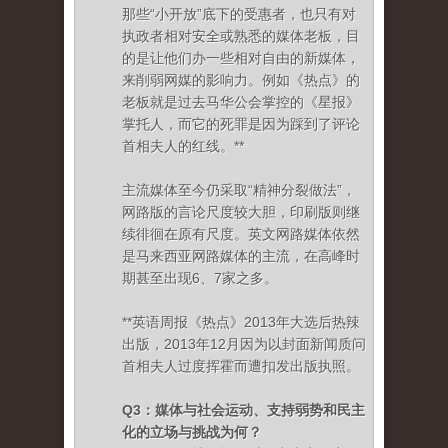
那些“小开放”底下的受惠者，也只有对
执政者相对安全或熟悉的媒体老板，目
的是让他们办一些相对自由的新媒体，
来削弱网媒的影响力。例如《热点》的
老板就是过去马华公会掌控的《星报》
掌托人，而它的死罪是因为踩到了评论
首相夫人的红线。**
主流媒体至今仍采取“精神分裂做法”，
网路版的言论尺度较大胆，印刷版则继
续徘徊在原有尺度。英文网路媒体依然
是马来西亚网路媒体的主流，在高峰时
期甚至出现6、7家之多。
**英语周报《热点》2013年大选后热辣
出版，2013年12月因为以封面新闻质问
首相夫人过度挥霍而遭扣发出版执照。
Q3：媒体与社会运动、支持弱势和民主
化的立场与挑战为何？