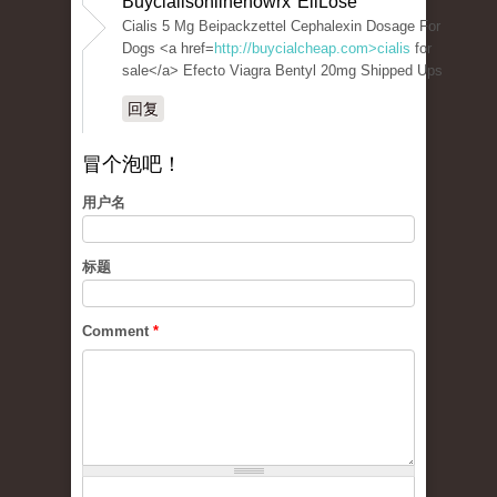
Buycialisonlinenowrx EllLose
Cialis 5 Mg Beipackzettel Cephalexin Dosage For
Dogs <a href=
http://buycialcheap.com>cialis
for
sale</a> Efecto Viagra Bentyl 20mg Shipped Ups
回复
冒个泡吧！
用户名
标题
Comment
*