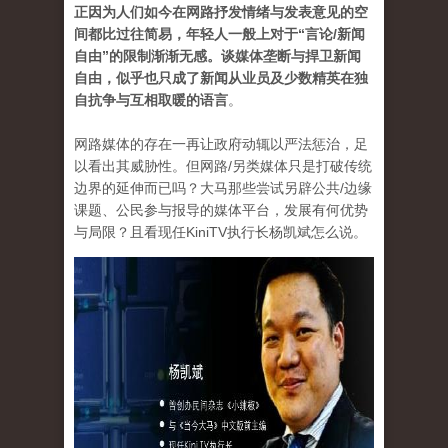
正因为人们如今在网路抒发情绪与发表意见的空
间都比过往简易，年轻人一般上对于“言论/新闻
自由”的限制渐渐无感。谈媒体垄断与捍卫新闻
自由，似乎也只成了新闻从业员及少数精英在独
自抗争与互相取暖的语言
。
网路媒体的存在一再让政府动辄以严法惩治，足
以看出其威胁性。但网路/另类媒体只是打破传统
边界的延伸而已吗？大马那些尝试另辟公共/边缘
课题、公民参与报导的媒体平台，发展有何优势
与局限？且看现任KiniTV执行长杨凯斌怎么说。