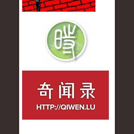
qiwenlu_logo.jpg