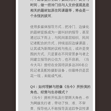
时间，做一些冷门但与人文价值观息息
相关的题材如原住民课题等，将会是一
个永恆的拔河
。
使用多媒体报导方式，把冷门、边缘化
的题材提炼成为一篇叫好的报导，甚至
透过以下而上，与民间基层组织、民间
记者配合的方式，持续追踪边缘课题，
让其成为新闻的议程与焦点，或许是突
围的方式。只是要在不同背景参与者之
间建立报导的公信力，也不容易。《当
今大马》曾经在全国培训多达200名公
民记者及配给摄影设备，但最终仍是昙
花一现，未能成气候。
Q4：如何理解与想像《当今》所扮演的
角色、经营与生存模式？
《当今》拥有开拓及行塑两大角色，作
为网媒先行者，带动了快、准、不审
查、报导他人不敢报导及追踪争议性课