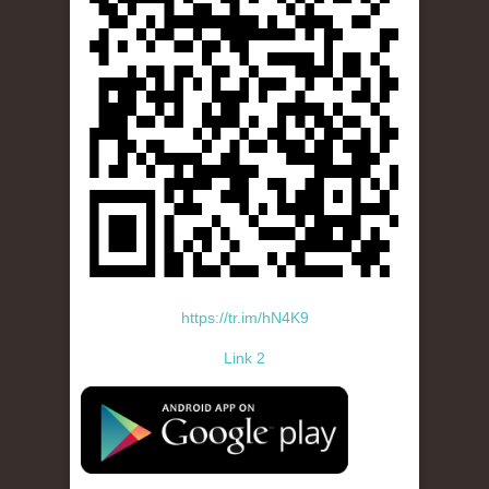
https://tr.im/hN4K9
Link 2
standard-icon-googleplay-app-store.png