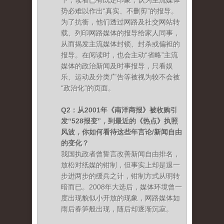
下，读者已有既定印象，认为主流媒体
势必难以作出“真实、不删剪”的报导。
为了抗衡，他们透过网路及社交网站转
载、列印网路媒体的报导给家人同事，
从而揭发主流媒体封锁、封杀或偏袒的
报导。在阅读时，也会主动“省略”主流
媒体的政治新闻及时事报导，只看娱
乐、运动及分类广告等被视为较不会被
“政治化”的页面。
Q2：从2001年《南洋商报》被收购引
发“528报变”，到最近的《热点》执照
风波，你如何看待这些年言论/新闻自由
的变化？
我国执政者曾誓言改善新闻自由排名，
放松对纸媒的钳制，但事实上却是退一
步进两步的缓兵之计，钳制方式从明转
暗而已。2008年大选后，媒体环境曾一
度出现貌似小开放的现象，网路媒体如
雨后春笋般出现，随后却逐渐沉寂。