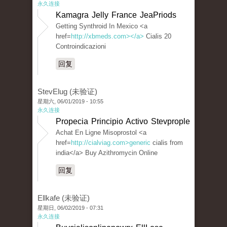
永久连接
Kamagra Jelly France JeaPriods
Getting Synthroid In Mexico <a
href=
http://xbmeds.com></a>
Cialis 20
Controindicazioni
回复
StevElug (未验证)
星期六, 06/01/2019 - 10:55
永久连接
Propecia Principio Activo Stevprople
Achat En Ligne Misoprostol <a
href=
http://cialviag.com>generic
cialis from
india</a> Buy Azithromycin Online
回复
Ellkafe (未验证)
星期日, 06/02/2019 - 07:31
永久连接