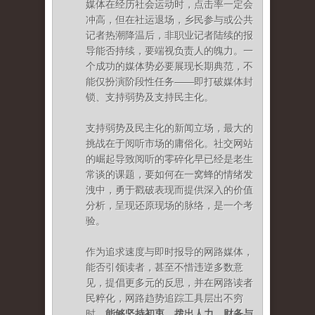
媒体在经历社会运动时，点击率一定会
冲高，但在社运退场，乡民参与或公共
记者热潮降温后，非职业记者陆续的报
导能否持续，要端视负责人的魄力。一
个成功的媒体势必要展现长期典范，不
能仅扮演阶段性任务——即打破媒体封
锁、支持弱势及支持民主化。
支持弱势及民主化的新闻立场，最大的
挑战在于阅听市场的庸俗化。社交网站
的崛起导致阅听的零碎化早已经是老生
常谈的课题，要如何在一窝蜂的情绪发
洩中，勇于戳破表现而提供深入的价值
分析，呈现还原现场的脉络，是一个考
验。
作为追求速度与即时报导的网路媒体，
能否引领读者，甚至不惜违逆多数意
见，提倡更多元的反思，并在网路读者
民粹化，网路趋势追踪工具层出不穷
时，
能够坚持初衷，拨出人力、财务与