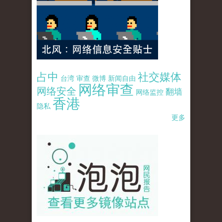
占中
社交媒体
台湾
审查
微博
新闻自由
网络审查
网络安全
翻墙
网络监控
香港
隐私
更多
pao-pao-banner-mirror-site-120814.jpg