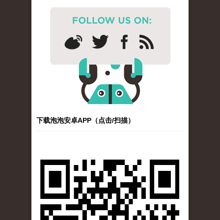
下载泡泡安卓APP（点击/扫描）