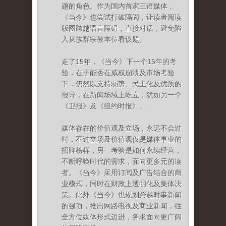
题的角色。作为国内首家三语媒体，
《当今》也尝试打破隔阂，让读者阅读
版图跨越语言障碍，直接对话，避免陷
入从族群宗教本位看议题。
走了15年，《当今》下一个15年的考
验，在于能否在威权崩溃及市场考验
下，仍然以支持弱势、民主化及优质的
报导，在新闻场域上屹立，犹如另一个
《卫报》及《纽约时报》。
媒体存在的价值观及立场，永远不会过
时，不过立场及价值观仅是媒体事业的
招牌榜样，另一考验是如何永续经营，
不断呼唤时代的需求，面向更多元的读
者。《当今》采用订阅及广告结合的商
业模式，同时在财政上透明化及集体决
策。此外《当今》也规划跨越时事新闻
的强项，推出网路电视及商业新闻，往
全方位媒体形式迈进，务求面向更广阔