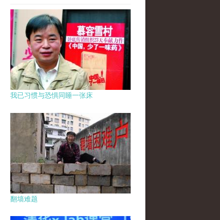
我已习惯与恐惧同睡一张床
翻墙难题