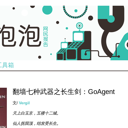
工具箱
翻墙七种武器之长生剑：GoAgent
文/
Vergil
天上白玉京，五楼十二城。
仙人抚我顶，结发受长生。