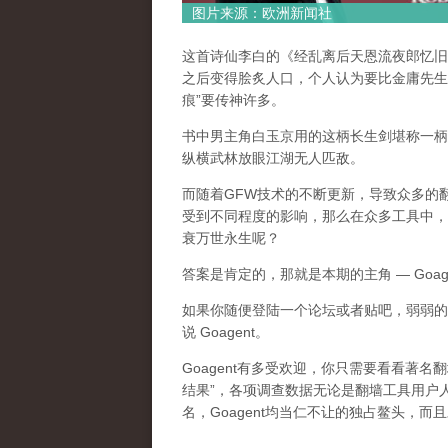
图片来源：欧洲新闻社
这首诗仙李白的《经乱离后天恩流夜郎忆旧
之后变得脍炙人口，个人认为要比金庸先生
痕”要传神许多。
书中男主角白玉京用的这柄长生剑堪称一柄
纵横武林放眼江湖无人匹敌。
而随着GFW技术的不断更新，导致众多的翻
受到不同程度的影响，那么在众多工具中，
衰万世永生呢？
答案是肯定的，那就是本期的主角 — Goag
如果你随便登陆一个论坛或者贴吧，弱弱的
说 Goagent。
Goagent有多受欢迎，你只需要看看著名
结果”，各项调查数据无论是翻墙工具用户
名，Goagent均当仁不让的独占鳌头，