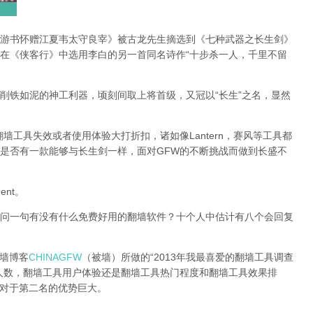
游书怀赠江夏韦太守良宰》被古龙先生摘选到《七种武器之长生剑》
在《侠客行》中选用李白的另一首同名诗作“十步杀一人，千里不留
削铁如泥的神工利器，顷刻间取上将首级，又冠以“长生”之名，显然
墙工具失效或者使用体验大打折扣，诸如像Lantern，赛风等工具都
是否有一款能够与长生剑一样，面对GFW的不断挑战而做到长盛不
ent。
问一句有没有什么免费好用的翻墙软件？十个人中估计有八个会回复
翻墙博客
CHINAGFW
（被墙）所做的“2013年我最喜爱的翻墙工具调查
人数，翻墙工具用户体验还是翻墙工具热门程度和翻墙工具效果排
而且对于第二名的优势巨大。