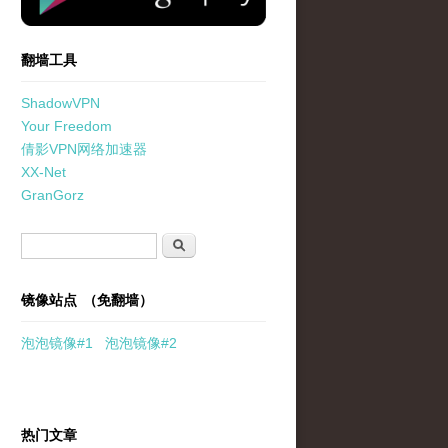
翻墙工具
ShadowVPN
Your Freedom
倩影VPN网络加速器
XX-Net
GranGorz
搜索表单
搜索
镜像站点 （免翻墙）
泡泡
镜像
#1
泡泡
镜像#2
热门文章