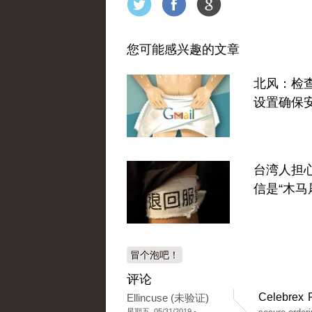
您可能感兴趣的文章
北风：检查G
设置确保
台湾人担
信是“木马
冒个泡吧！
评论
Celebrex 
Ellincuse (未验证)
星期五, 05/31/2019 -