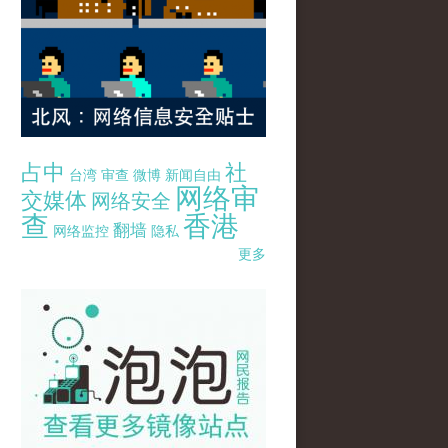
占中
社
台湾
审查
微博
新闻自由
网络审
交媒体
网络安全
查
香港
翻墙
网络监控
隐私
更多
pao-pao-banner-mirror-site-120814.jpg