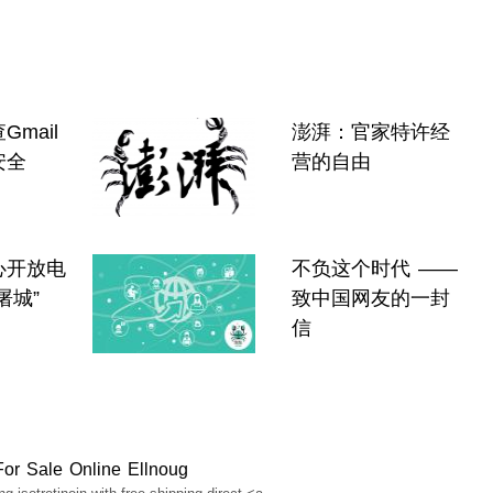
mail
澎湃：官家特许经
安全
营的自由
心开放电
不负这个时代 ——
屠城”
致中国网友的一封
信
For Sale Online Ellnoug