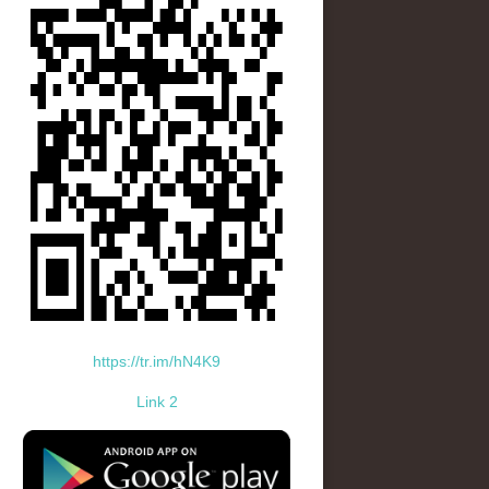
https://tr.im/hN4K9
Link 2
standard-icon-googleplay-app-store.png