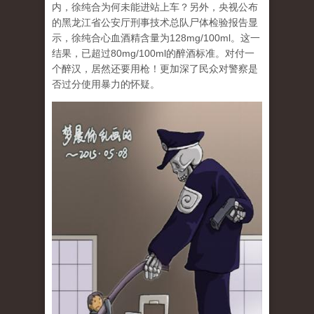
内，徐纯合为何未能进站上车？另外，央视公布
的黑龙江省公安厅刑事技术总队尸体检验报告显
示，徐纯合心血酒精含量为128mg/100ml。这一
结果，已超过80mg/100ml的醉酒标准。对付一
个醉汉，居然还要用枪！更加深了民众对警察是
否过分使用暴力的怀疑。