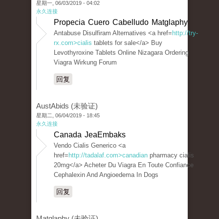
星期一, 06/03/2019 - 04:02
永久连接
Propecia Cuero Cabelludo Matglaphy
Antabuse Disulfiram Alternatives <a href=
http://try-
rx.com>cialis
tablets for sale</a> Buy
Levothyroxine Tablets Online Nizagara Ordering
Viagra Wirkung Forum
回复
AustAbids (未验证)
星期二, 06/04/2019 - 18:45
永久连接
Canada JeaEmbaks
Vendo Cialis Generico <a
href=
http://tadalaf.com>canadian
pharmacy cialis
20mg</a> Acheter Du Viagra En Toute Confiance
Cephalexin And Angioedema In Dogs
回复
Matglaphy (未验证)