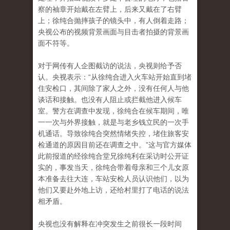
察的袖章开始戴在左臂上，后来又戴在了右臂
上；徐纯合抛摔孩子的镜头中，有人倒着走路；
央视公布的视频背景画面与目击者拍摄的背景画
面不符等。
对于网传有人企图截访的说法，央视则给予否
认。央视表示：“从徐纯合进入火车站开始直到堵
住安检口，其间除了家人之外，没有任何人与他
谈话和接触。也没有人阻止或拦截他进入候车
室。警方在调查中发现，徐纯合在候车期间，唯
一一次与外界接触，就是与老乡钱立民的一次手
机通话。导致徐纯合突然情绪失控，堵住旅客安
检通道的原因目前还在调查之中。”这与官方媒体
此前报道的经徐纯合堂兄徐纯利在采访时公开证
实的，事发当天，徐纯合带着母亲和三个儿女原
本准备去往大连，车站安检人员认识他们，以为
他们又要赴外地上访，还给村里打了电话的说法
相矛盾。
央视也没有解释在冲突发生之前很长一段时间