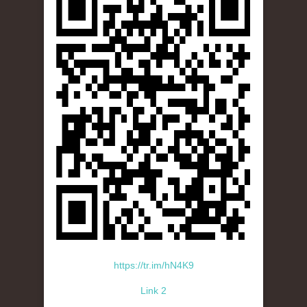
https://tr.im/hN4K9
Link 2