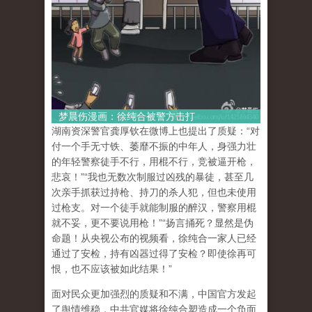
梦晨伤漫画：徐纯合被警方击打
湖南资深警官龚厚钦在微博上也提出了质疑：“对
付一个手无寸铁、萎靡不振的中年人，身强力壮
的年轻警察徒手不行，用棍不行，竞被逼开枪，
悲哀！”“我也无数次制服过凶残的暴徒，甚至几
次亲手抓获过持枪、持刀的杀人犯，但也未使用
过枪支。对一个徒手就能制服的醉汉，警察用棍
就不妥，更不要说用枪！”“扬言捅死？显然是伪
命题！从央视公布的视频看，徐纯合一家人已经
通过了安检，持有凶器过得了安检？即使徐再可
恨，也不应该被如此结果！”
面对民众更加强烈的质疑和不满，中国官方发起
了舆情维稳，中共官媒将徐纯合塑造成一个负面