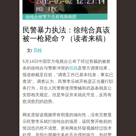
徐纯合被警方击毙视频截图
民警暴力执法：徐纯合真该
被一枪毙命？（读者来稿）
文/
贝拉
5月14日中国官方电视台公布了经过剪裁的被射
杀的徐纯合与警察冲突的
视频
及警方调查结果，
报道称截至目前，“调查工作已基本结束，事实已
查清”。调查认为，民警李乐斌开枪是正当履行职
务行为，符合人民警察使用警械和武器条例及公
安部相关规定。但是争议并未就此平息，反而有
愈演愈烈的趋势。
网友质疑该视频带有明显的倾向性，没有完整显
示民警李乐斌打徐纯合的场景，该民警开枪前的
情况也仍然不清楚。更有网友怀疑视频经过技术
处理，并指出视频中多处不合理的地方，包括警