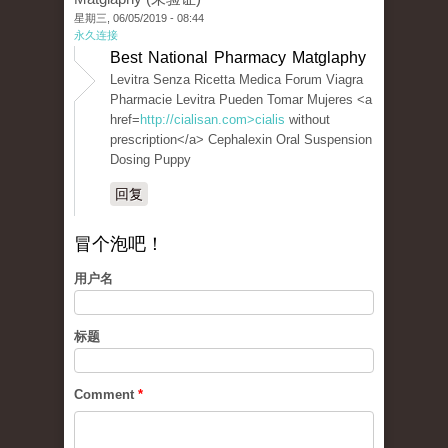
星期三, 06/05/2019 - 08:44
永久连接
Best National Pharmacy Matglaphy
Levitra Senza Ricetta Medica Forum Viagra
Pharmacie Levitra Pueden Tomar Mujeres <a
href=
http://cialisan.com>cialis
without
prescription</a> Cephalexin Oral Suspension
Dosing Puppy
回复
冒个泡吧！
用户名
标题
Comment
*