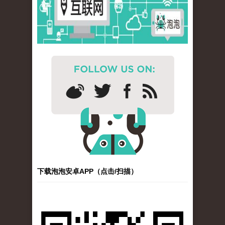
下载泡泡安卓APP（点击/扫描）