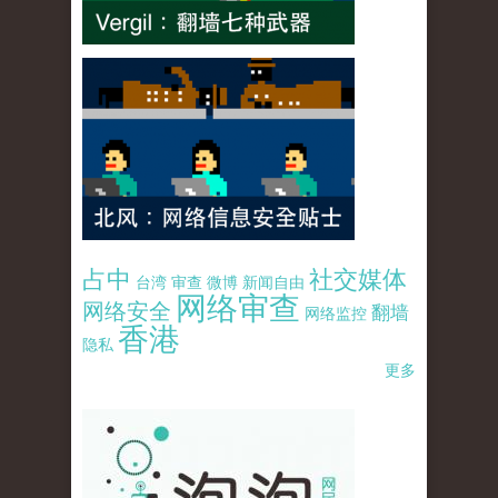
占中
社交媒体
台湾
审查
微博
新闻自由
网络审查
网络安全
翻墙
网络监控
香港
隐私
更多
pao-pao-banner-mirror-site-120814.jpg