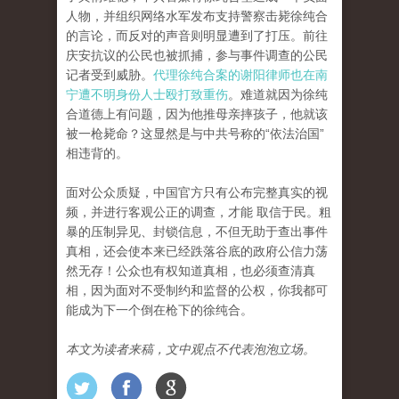
人物，并组织网络水军发布支持警察击毙徐纯合
的言论，而反对的声音则明显遭到了打压。前往
庆安抗议的公民也被抓捕，参与事件调查的公民
记者受到威胁。
代理徐纯合案的谢阳律师也在南
宁遭不明身份人士殴打致重伤
。难道就因为徐纯
合道德上有问题，因为他推母亲摔孩子，他就该
被一枪毙命？这显然是与中共号称的“依法治国”
相违背的。
面对公众质疑，中国官方只有公布完整真实的视
频，并进行客观公正的调查，才能 取信于民。粗
暴的压制异见、封锁信息，不但无助于查出事件
真相，还会使本来已经跌落谷底的政府公信力荡
然无存！公众也有权知道真相，也必须查清真
相，因为面对不受制约和监督的公权，你我都可
能成为下一个倒在枪下的徐纯合。
本文为读者来稿，文中观点不代表泡泡立场。