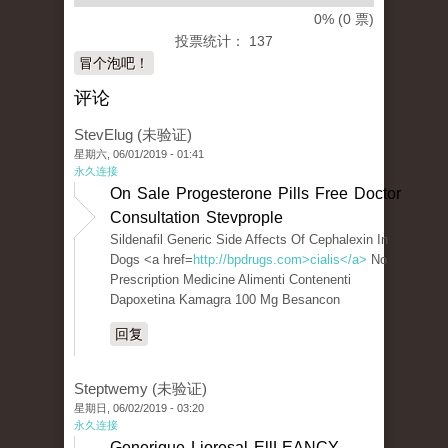
0% (0 票)
投票统计： 137
冒个泡吧！
评论
StevElug (未验证)
星期六, 06/01/2019 - 01:41
永久连接
On Sale Progesterone Pills Free Doctor
Consultation Stevprople
Sildenafil Generic Side Affects Of Cephalexin In
Dogs <a href=
http://bpdrugs.com>cialis</a>
No
Prescription Medicine Alimenti Contenenti
Dapoxetina Kamagra 100 Mg Besancon
回复
Steptwemy (未验证)
星期日, 06/02/2019 - 03:20
永久连接
Generique Lioresal EllLEANCY