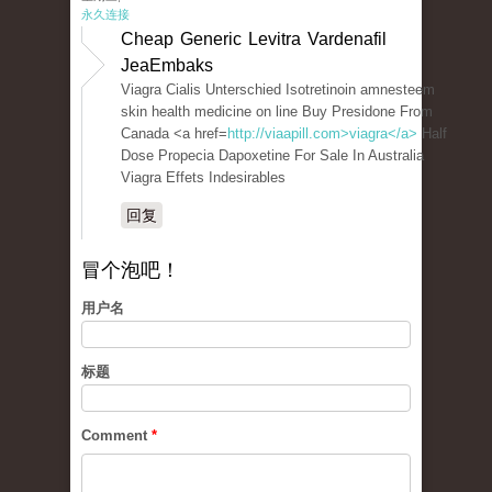
永久连接
Cheap Generic Levitra Vardenafil
JeaEmbaks
Viagra Cialis Unterschied Isotretinoin amnesteem
skin health medicine on line Buy Presidone From
Canada <a href=
http://viaapill.com>viagra</a>
Half
Dose Propecia Dapoxetine For Sale In Australia
Viagra Effets Indesirables
回复
冒个泡吧！
用户名
标题
Comment
*