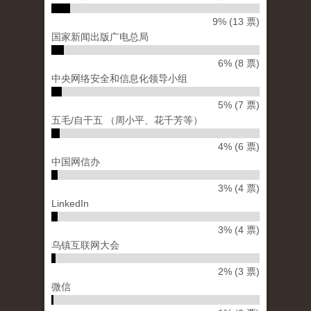
9% (13 票)
国家新闻出版广电总局
6% (8 票)
中央网络安全和信息化领导小组
5% (7 票)
五毛/自干五 （周小平、花千芳等）
4% (6 票)
中国网信办
3% (4 票)
LinkedIn
3% (4 票)
乌镇互联网大会
2% (3 票)
微信