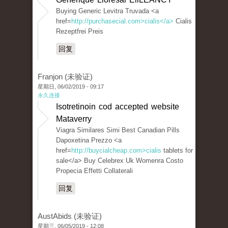
Buying Generic Levitra Truvada <a
href=
http://purchasecial.com>cialis</a>
Cialis
Rezeptfrei Preis
回复
Franjon (未验证)
星期日, 06/02/2019 - 09:17
永久连接
Isotretinoin cod accepted website
Mataverry
Viagra Similares Simi Best Canadian Pills
Dapoxetina Prezzo <a
href=
http://buycialcheap.com>cialis
tablets for
sale</a> Buy Celebrex Uk Womenra Costo
Propecia Effetti Collaterali
回复
AustAbids (未验证)
星期三, 06/05/2019 - 12:08