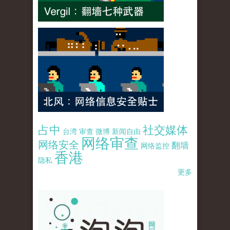
占中
社交媒体
台湾
审查
微博
新闻自由
网络审查
网络安全
翻墙
网络监控
香港
隐私
更多
pao-pao-banner-mirror-site-120814.jpg