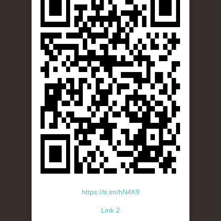
https://tr.im/hN4K9
Link 2