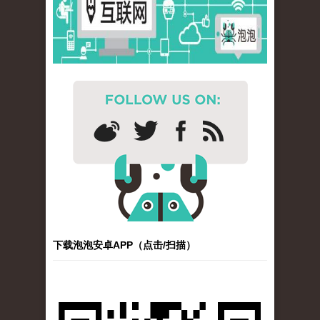
下载泡泡安卓APP（点击/扫描）