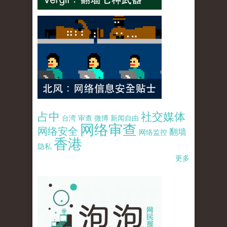
占中
社交媒体
台湾
审查
微博
新闻自由
网络审查
网络安全
翻墙
网络监控
香港
隐私
更多
pao-pao-banner-mirror-site-120814.jpg