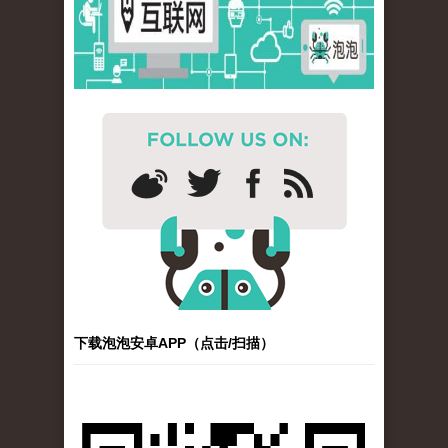
下载泡泡安卓APP（点击/扫描）