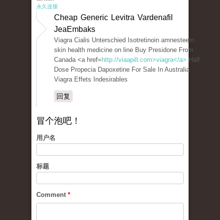
永久连接
Cheap Generic Levitra Vardenafil
JeaEmbaks
Viagra Cialis Unterschied Isotretinoin amnesteem
skin health medicine on line Buy Presidone From
Canada <a href=
http://viaapill.com>viagra</a>
Half
Dose Propecia Dapoxetine For Sale In Australia
Viagra Effets Indesirables
回复
冒个泡吧！
用户名
标题
Comment
*