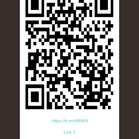
https://tr.im/hN4K9
Link 2