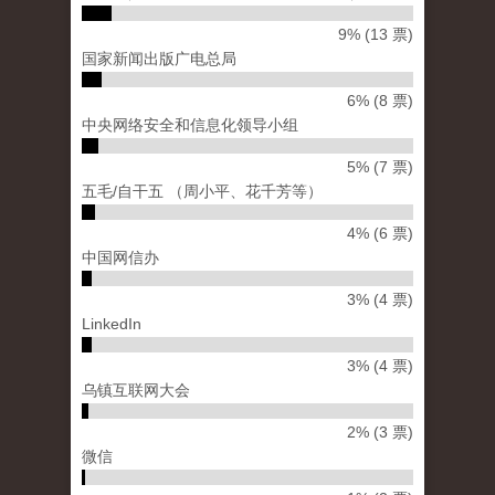
9% (13 票)
国家新闻出版广电总局
6% (8 票)
中央网络安全和信息化领导小组
5% (7 票)
五毛/自干五 （周小平、花千芳等）
4% (6 票)
中国网信办
3% (4 票)
LinkedIn
3% (4 票)
乌镇互联网大会
2% (3 票)
微信