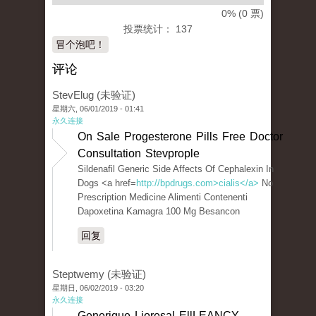
0% (0 票)
投票统计： 137
冒个泡吧！
评论
StevElug (未验证)
星期六, 06/01/2019 - 01:41
永久连接
On Sale Progesterone Pills Free Doctor
Consultation Stevprople
Sildenafil Generic Side Affects Of Cephalexin In
Dogs <a href=
http://bpdrugs.com>cialis</a>
No
Prescription Medicine Alimenti Contenenti
Dapoxetina Kamagra 100 Mg Besancon
回复
Steptwemy (未验证)
星期日, 06/02/2019 - 03:20
永久连接
Generique Lioresal EllLEANCY