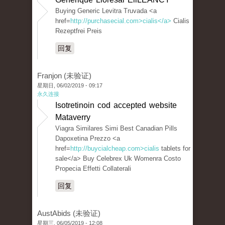
Buying Generic Levitra Truvada <a
href=
http://purchasecial.com>cialis</a>
Cialis
Rezeptfrei Preis
回复
Franjon (未验证)
星期日, 06/02/2019 - 09:17
永久连接
Isotretinoin cod accepted website
Mataverry
Viagra Similares Simi Best Canadian Pills
Dapoxetina Prezzo <a
href=
http://buycialcheap.com>cialis
tablets for
sale</a> Buy Celebrex Uk Womenra Costo
Propecia Effetti Collaterali
回复
AustAbids (未验证)
星期三, 06/05/2019 - 12:08