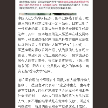
中国人还没能拿到选票，但早已娴熟于贿选，微
信里的拉票和求点赞你一定不陌生。日前出现了
一件有趣的事，香港大学校务委员会研究生代表
选举，其中一位本地生候选人巫堃泰在社交网络
爆料，称竟逐连任的内地生朱科在群组内发放微
信红包拉票，并有群内人留言“已投”（上图）。
巫堃泰遂向廉政公署举报，认为微信红包有现金
价值，希望引用《防止贿赂条例》，要求廉政公
署介入调查此事件。香港记者查证指，《防止贿
赂条例》“附表1”对“公共机构”定义的第35条，确
实包括“香港大学”在内。
‘存在即合理’这个歪理在中国很少有人能用行动去
抵制，一些留言对此表示：“这是种生态，生存才
是首要目的，想生存就需要学会适应和使用那些
社会潜规则……比如人们都在借贿赂的方法拉高
人气，你不用的结果就是在竞争中失败”。听起来
有些道理，畸形的价值观基本就是这么形成的。