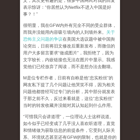
文，其次更有趣的是，很多中国网民对我的回复
表示惊讶：“你居然认为Netflix不进入中国是好
事？！”
很明显，我在GFW内外有完全不同的受众群体，
而我并没能用内容吸引墙内的人到墙外来。
关于
恐怖主义问题的争议
在美国大选议题中被中国舆
论突出，日前将旧文修改后重新发布，而微信的
用户大多留言要求“做成图片”，我拒绝了，因为
文字较长，内嵌链接也无法在图片中显示。我感
觉他们已经放弃了阅读，而不是想办法去翻墙。
M是位专栏作者，日前有自称是他“忠实粉丝”的
网友私下提了几个问题让他哭笑不得，因为相关
问题他都曾经写过专门的分析，其中部分就发表
于那之前不久，反过来看就是，这位“忠实粉丝”
当时的转发收藏并没能对其认知起到什么作用。
“可惜我只会讲道理”，一位理论人士这样说道。
如今似乎已经变成了几乎没人喜欢听道理，直觉
和情绪做为获取信息的前提条件，它受到人际关
系、环境状态甚至还有GFW的限制，也就是你的