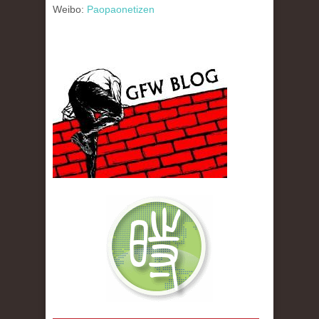
Weibo:
Paopaonetizen
gfw_blog_small.jpg