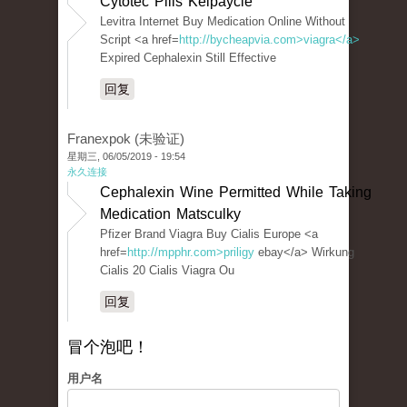
Cytotec Pills Kelpaycle
Levitra Internet Buy Medication Online Without
Script <a href=
http://bycheapvia.com>viagra</a>
Expired Cephalexin Still Effective
回复
Franexpok (未验证)
星期三, 06/05/2019 - 19:54
永久连接
Cephalexin Wine Permitted While Taking
Medication Matsculky
Pfizer Brand Viagra Buy Cialis Europe <a
href=
http://mpphr.com>priligy
ebay</a> Wirkung
Cialis 20 Cialis Viagra Ou
回复
冒个泡吧！
用户名