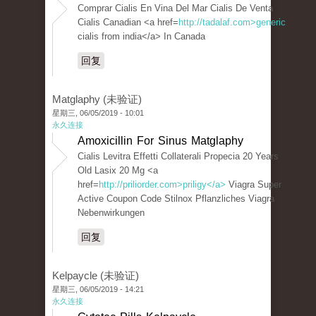
Comprar Cialis En Vina Del Mar Cialis De Venta
Cialis Canadian <a href=
http://tadalaf.com>generic
cialis from india</a> In Canada
回复
Matglaphy (未验证)
星期三, 06/05/2019 - 10:01
永久连接
Amoxicillin For Sinus Matglaphy
Cialis Levitra Effetti Collaterali Propecia 20 Years
Old Lasix 20 Mg <a
href=
http://priliorder.com>priligy</a>
Viagra Super
Active Coupon Code Stilnox Pflanzliches Viagra
Nebenwirkungen
回复
Kelpaycle (未验证)
星期三, 06/05/2019 - 14:21
永久连接