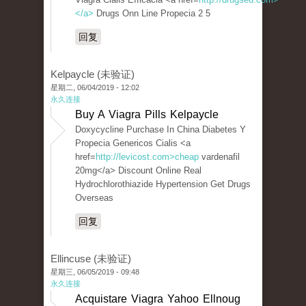
</a>
Drugs Onn Line Propecia 2 5
回复
Kelpaycle (未验证)
星期二, 06/04/2019 - 12:02
永久连接
Buy A Viagra Pills Kelpaycle
Doxycycline Purchase In China Diabetes Y
Propecia Genericos Cialis <a
href=
http://levicost.com>cheap
vardenafil
20mg</a> Discount Online Real
Hydrochlorothiazide Hypertension Get Drugs
Overseas
回复
Ellincuse (未验证)
星期三, 06/05/2019 - 09:48
永久连接
Acquistare Viagra Yahoo Ellnoug