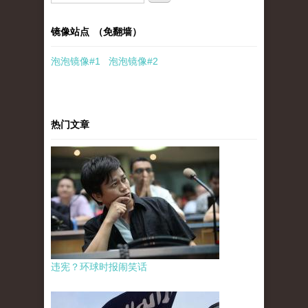
镜像站点 （免翻墙）
泡泡
镜像
#1
泡泡
镜像#2
热门文章
违宪？环球时报闹笑话