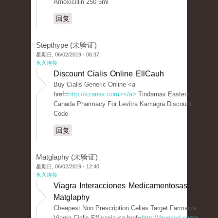
Amoxicillin 250 5ml
回复
Stepthype (未验证)
星期日, 06/02/2019 - 06:37
永久连接
Discount Cialis Online EllCauh
Buy Cialis Generic Online <a
href=
http://xzanax.com></a>
Tindamax Eastern
Canada Pharmacy For Levitra Kamagra Discount
Code
回复
Matglaphy (未验证)
星期日, 06/02/2019 - 12:40
永久连接
Viagra Interacciones Medicamentosas
Matglaphy
Cheapest Non Prescription Celias Target Farmacia
Viagra Cialis Efficacia <a href=
http://drugsed.com>