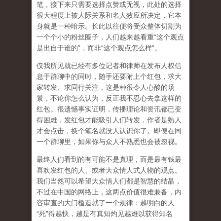
笔，接下来只需要选择点赞或无视，此处的选择
很大程度上被人际关系和名人效应所决定，它本
身就是一种暗示。长此以往便将受众整体切割为
一个个小的粉丝圈子，人们越来越看重“这个观点
是出自于谁的”，而非“这个观点怎么样”。
仅我所见就已经有多位记者和律师在发布人权信
息于群聊中的同时，随手还要附上个红包，求大
家转发、求同行关注，这是种很令人心酸的场
景，不论你怎么认为，反正我不忍心去拿这样的
红包。很遗憾事实证明，传播理论和资讯都已变
得困难，发红包才能吸引人们转发，作者是熟人
才会点击，换个笔名就没人认识你了。即便在同
一个群聊里，如果你与众人不熟悉也会被忽视。
最终人们看到的有可能不是真理，而是最有钱最
喜欢发红包的人、或者大众情人式人物的观点。
我们当然可以希望大众情人们都是智慧的结晶，
不过在中国的网络上，这两点价值很难兼备，内
容审查的大门槛造就了一个规律：越明白的人
“死”得越快，越是有真知灼见越难以获得知名