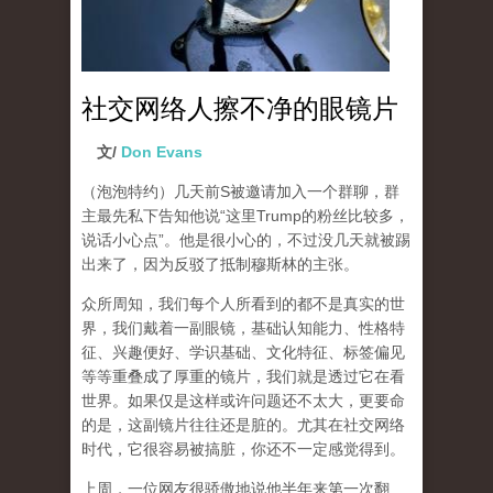
社交网络人擦不净的眼镜片
文/
Don Evans
（泡泡特约）
几天前S被邀请加入一个群聊，群
主最先私下告知他说“这里Trump的粉丝比较多，
说话小心点”。他是很小心的，不过没几天就被踢
出来了，因为反驳了抵制穆斯林的主张。
众所周知，我们每个人所看到的都不是真实的世
界，我们戴着一副眼镜，基础认知能力、性格特
征、兴趣便好、学识基础、文化特征、标签偏见
等等重叠成了厚重的镜片，我们就是透过它在看
世界。如果仅是这样或许问题还不太大，更要命
的是，这副镜片往往还是脏的。尤其在社交网络
时代，它很容易被搞脏，你还不一定感觉得到。
上周，一位网友很骄傲地说他半年来第一次翻