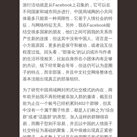
游行活动就是从Facebook上召集的，它可以在
不同国家和城市同步进行。中国局域网的小共同
体最多只能算一种局限性，它基于人情社会的特
征，与网络特征无关。另外，我在Facebook能
结交很多国家的朋友，他们之间可因我的关系而
产生新的连接，但这其中没有中国人。语言是一
小方面原因，更多的是保守和被动，或者说互信
程度过低。回头看，“部落化”的认识或许与作者
的生活环境相关，比如自身所在小团体内有足够
的共识、线下经常聚会等等，但这仍可认为是圈
子的特点，而非部落，并且中文社交网络整体也
基本没能出现真正的部落组织。
为了研究中国局域网封闭式社交模式的内在，两
年前开始我不再拒绝被添加入群的邀请，截至目
前为止仅一个账号已经积累到402个群聊，但其
中没有一个属于圈子性质，都是人们称之为“综合
群”或者“话题群”的类型。加入这样的群聊很容
易，而圈子型则不容易，并且以中国的人情面子
社交特征为基础的聚集，其中很难出现真正紧密