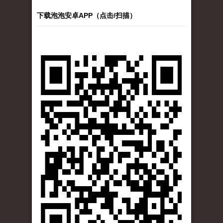
下载泡泡安卓APP（点击/扫描）