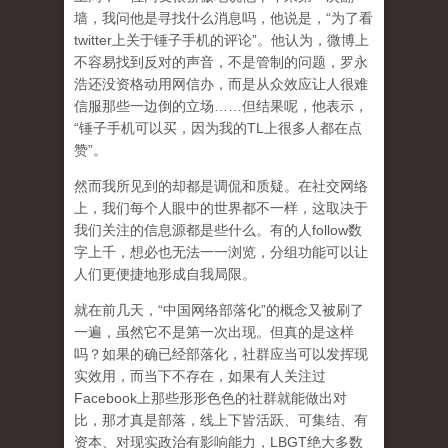
墙，我问他是寻找什么消息吗，他说是，“为了看
twitter上关于锤子手机的评论”。他认为，微博上
不容易找到反对的声音，不是管制的问题，罗永
浩还没资格动用网信办，而是从众效应让人很难
信服那些一边倒的立场……但结果呢，他表示，
“锤子手机可以买，因为我的TL上很多人都在点
赞”。
然而我所见到的却都是调侃和质疑。在社交网络
上，我们每个人眼中的世界都不一样，这取决于
我们关注的信息源都是些什么。有的人follow数
字上千，想必也无法一一浏览，分组功能可以让
人们更便捷地形成自我局限。
就在前几天，“中国网络部落化”的概念又被刷了
一遍，虽然它不是第一次出现。但真的是这样
吗？如果的确已经部落化，社群应当可以发挥现
实效用，而当下不存在，如果有人关注过
Facebook上那些形形色色的社群就能做出对
比，那才真是部落，线上下皆活跃、可集结、有
资本、对现实政治有影响能力，LBGT绝大多数