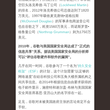
空巨头洛克希德·马丁公司（
Lockheed Martin
）
的排名，2012年洛克希德公司总值达到了1820
万美元。1997年吸收麦克唐纳•道格拉斯
（
McDonnell Douglas
）的军事承包商波音公司
也在谷歌之下，耗资1560万美元，而诺斯罗普•
格鲁曼公司（
Northrop Grumman
）则为1750万
美元。
2010年，谷歌与美国国家安全局达成了“正式的
信息共享”关系。据说美国国家安全局的分析师
可以“评估谷歌硬件和软件的漏洞”。
几乎在同一时间，谷歌参与了一个名为“
持久安全
框架”（ESF）
的计划，这个计划需要“以足够的
网络速度”在硅谷科技公司和五角大楼所属机构之
间共享信息。在2014年根据信息自由要求获得的
电子邮件显示，施密特和谢尔盖·布林与美国国家
安全局首席基思·亚历山大的名字排在一起。
足见，谷歌对未被美国政府主张的言论肯定不会
手软。