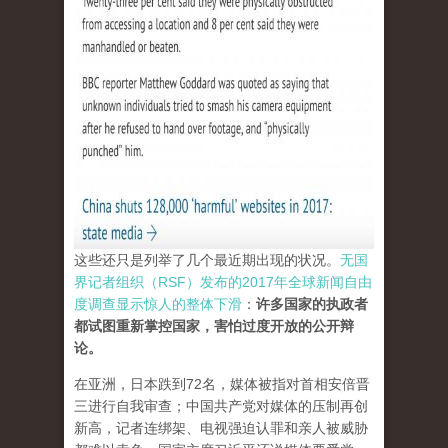
这些还只是列举了几个最近期出现的状况。
无国
界记者组织（RSF）发布的2017年全球新闻自由
度调查显示惊人的整体下滑
：
许多国家的执政者
都试图重新掌控国家，害怕过度开放的公开辩
论。
在亚洲，日本跌到72名，媒体被指对首相安倍晋
三进行自我审查；中国共产党对媒体的压制再创
新高，记者连绑架、电视强迫认罪和亲人被威胁