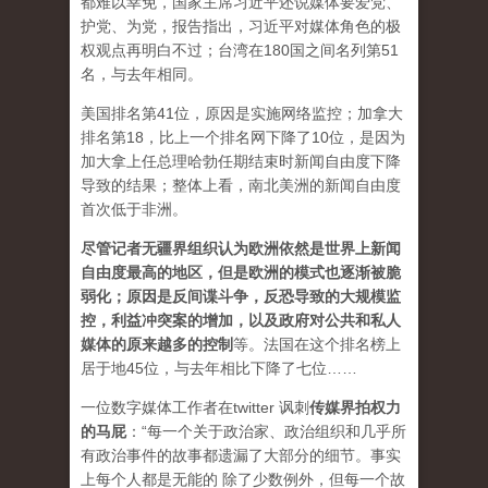
都难以幸免，国家主席习近平还说媒体要爱党、
护党、为党，报告指出，习近平对媒体角色的极
权观点再明白不过；台湾在180国之间名列第51
名，与去年相同。
美国排名第41位，原因是实施网络监控；加拿大
排名第18，比上一个排名网下降了10位，是因为
加大拿上任总理哈勃任期结束时新闻自由度下降
导致的结果；整体上看，南北美洲的新闻自由度
首次低于非洲。
尽管记者无疆界组织认为欧洲依然是世界上新闻
自由度最高的地区，但是欧洲的模式也逐渐被脆
弱化；原因是反间谍斗争，反恐导致的大规模监
控，利益冲突案的增加，以及政府对公共和私人
媒体的原来越多的控制
等。法国在这个排名榜上
居于地45位，与去年相比下降了七位……
一位数字媒体工作者在twitter 讽刺
传媒界拍权力
的马屁
：“每一个关于政治家、政治组织和几乎所
有政治事件的故事都遗漏了大部分的细节。事实
上每个人都是无能的 除了少数例外，但每一个故