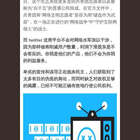
分。这个生态系统更多是由共青团志愿者以及被
称为“自干五”的普通公民组成。在官方文件中，
共青团将“网络文明志愿者”形容为用“键盘作为武
器”，在一场正在进行的“网络战争”中“守护互联网
领土”的战士。
而 twitter 这类平台不会对网络水军加以干涉，
因为那样做将削减用户数量，利润下滑股东是不
会答应的。你我是他们的产品，他们不会为你我
的利益服务。
卑劣的宣传和误导正在扼杀民主，人们获取到了
太多有目的伪造的舆论，而同时缺乏对政权足够
的揭露，已经不可能正确有效地行使公民权利。