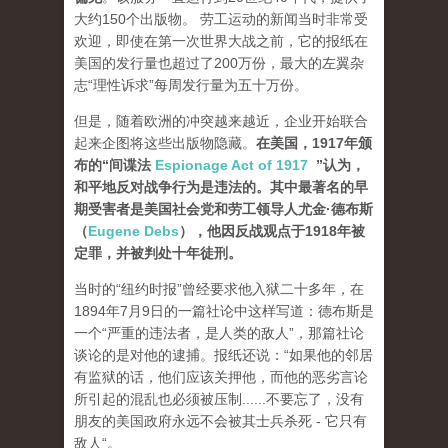
大约150个出版物。 劳工运动的新闻当时非常受
欢迎，即使在第一次世界大战之前，它的报纸在
美国的发行量也超过了200万份，最大的左翼杂
志“理性诉求”每周发行量为五十万份。
但是，随着欧洲的冲突越来越近，企业开始联合
起来企图将这些出版物隐藏。
在美国，1917年颁
布的“间谍法
Espionage Act of 1917
”认为，
和平地反对战争行为是违法的。其中最著名的早
期受害者是美国社会党和劳工领导人尤金·德布斯
（
Eugene Debs
），他因反战观点于1918年被
定罪，并被判处十年徒刑。
当时的“纽约时报”曾经要求他入狱二十多年，在
1894年7月9日的一篇社论中这样写道：德布斯是
一个“严重的违法者，是人类的敌人”，那篇社论
谈论的是对他的逮捕。报纸还说：“如果他的邻居
有监狱的话，他们应该关押他，而他的恶劣言论
所引起的混乱也必须被压制......不要忘了，没有
朋友的美国政府永远不会被其士兵杀死 - 它只有
敌人“。