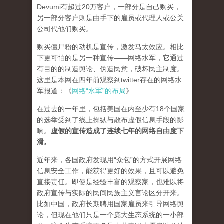
Devumi有超过20万客户，一部分是自己购买，
另一部分客户则是由手下的雇员或代理人或公关
公司代他们购买。
购买僵尸粉的动机是宣传，激发马太效应。相比
下更可怕的是另一种宣传——网络水军，它通过
有目的的制造舆论、伪造民意，破坏民主制度。
这里是本网在四年前观察到twitter存在的网络水
军报道：《
网络“水军”的布局
》
在过去的一年里，包括美国在内至少有18个国家
的选举受到了线上操纵与散布虚假信息手段的影
响。
虚假的宣传造成了连续七年的网络自由度下
滑。
近年来，各国政府发现用“众包”的方式开展网络
信息安全工作，能获得更好的效果，且可以避免
直接责任。即使是经验丰富的观察家，也难以将
政府宣传与实际的民间民族主义言论区分开来。
比如中国，政府长期聘用国家雇员来引导网络舆
论，但现在他们只是一个庞大生态系统的一小部