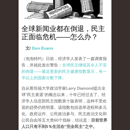
全球新闻业都在倒退，民主
正面临危机——怎么办？
文/
Don Evans
（泡泡特约）
日前，经济学人发表了一篇调查报
告，并就此发出警告：
全球民主继续其令人不安
的倒退——最近更新的民主健康指数显示，有一
半以上的国家分数下降。
自从斯坦福大学政治学家Larry Diamond提出全
球“民主衰退”的概念以来，十年已经过去了。经
济学人信息部民主指数第十版表明，这种不受欢
迎的趋势仍然明显。该指数包括选举进程和多元
化、政府运作、公民政治参与、民主政治文化和
公民自由等五大类60个指标，结论是：
目前世界
人口只有不到5％生活在“完全民主”之中。