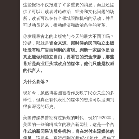
这些报纸不仅报道了许多重要的消息，而且还提
供了可以让读者讨论政治、经济和文化问题的场
所，读者可以在各个领域跟踪机构的活动，并且
可以动员起来，推动经济和政治条件的变革。
你发现最古老的出版物与今天的最大不同了吗？
没错，那就是
资
金来源
。
那时候的民间独立出版
物没有唯广告而利润的窘境。判断一家媒体是否
真正能做到独立自由，要看它的资金来源，那些
背后是商业巨头或政府的媒体，他们只能是权威
的代言人。
为什么衰落？
现如今，虽然博客圈被看作反映了民众关注的多
样性，但真正有代表性的媒体的想法可以追溯到
很多深远的历史。
美国传媒界曾经有过辉煌的时代，例如1920年，
美国的一些编辑成立的联合新闻社，这是
一个合
作式的新闻采访服务机构，旨在对付主流媒体的
偏见
。该服务一直运行到20世纪40年代，提供了