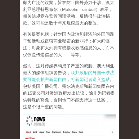
颇为广泛的议案，旨在防止国外势力干涉。澳大
利亚总理特恩布尔（Malcolm Turnbull）表示，
相关法规意在监管间谍活动、反情报与政治捐
款。这可能是数十年来规模最大的整改。
有关提案包括：针对国内政治和经济的外国间谍
干预活动或盗窃商业秘密的新罪行；扩大间谍
法，对象扩大到拥有或接收敏感信息的人，而不
仅仅是传递信息的人……等等。
然而，这对传媒界构成了严重的威胁。澳大利亚
最大的媒体组织警告说，
联邦政府的外国干涉法
案可能会损害新闻自由，将新闻记者送入监狱
。
包括美国广播公司、费尔法克斯和新闻集团在内
的15家公司对澳洲政府发出抗议，除非为记者提
供特殊的豁免，否则他们不能支持这一法案 …
这是个很严重的问题。