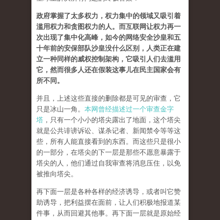
政府掌握了太多权力，权力集中的领域又吸引着
滥用权力和贪图权力的人。而互联网让权力再一
次出现了集中化高峰，如今的网络安全沙皇和五
十年前的安保部队沙皇没什么区别，人类正在建
立一种同样的威权控制架构，它吸引人们去滥用
它，然而很多人还在假装这事儿在民主国家会有
所不同。
并且，上述这些直接的删除都是可见的审查，它
只是冰山一角。
本网曾经描述过一个审查金字
塔
，只有一个小小的塔尖露出了地面，这个塔尖
就是公共诽谤诉讼、谋杀记者、新闻禁令等等这
些，所有人能直接看到的东西。而这些只是很小
的一部分，在塔尖的下一层是那些不愿意暴露于
塔尖的人，他们通过自我审查将消息压住，以免
被推向塔尖。
再下面一层是各种各样的经济诱导，或者叫它赞
助诱导，把利益摆在面前，让人们积极地报道某
件事，从而回避其他事。再下面一层就是原始经