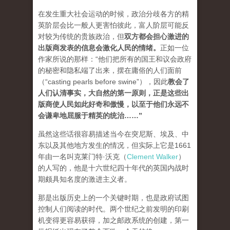
在发生重大社会运动的时候，政治分歧各方的精
英阶层会比一般人更害怕彼此，富人阶层可能反
对较为传统的贵族政治，但
双方都会担心激进的
出版商发表的信息会激化人民的情绪
。
正如一位
作家所说的那样：“他们把所有的国王和议会政府
的秘密和隐私端了出来，摆在庸俗的人们面前
（“casting pearls before swine”），因此
教会了
人们认清事实，大自然的第一原则，正是这些出
版商使人民如此好奇和傲慢，以至于他们永远不
会谦卑地屈服于精英的统治…
…”
虽然这些话很容易描述当今在突尼斯、埃及、中
东以及其他地方发生的情况，但实际上它是1661
年由一名叫克莱门特·沃克（
Clement Walker
）
的人写的，他是十六世纪四十年代的英国内战时
期颇具知名度的激进主义者。
那是出版历史上的一个关键时期，也是政府试图
控制人们阅读的时代。两个世纪之前发明的印刷
机变得更容易获得，加之邮政系统的创建，第一