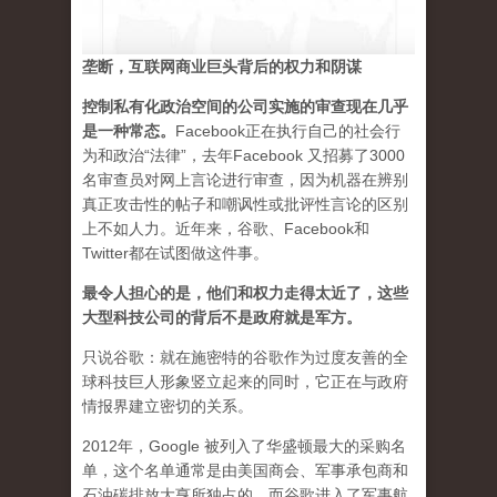
垄断，互联网商业巨头背后的权力和阴谋
控制私有化政治空间的公司实施的审查现在几乎
是一种常态
。
Facebook正在执行自己的社会行
为和政治“法律”，去年Facebook 又招募了3000
名审查员对网上言论进行审查，因为机器在辨别
真正攻击性的帖子和嘲讽性或批评性言论的区别
上不如人力。近年来，谷歌、Facebook和
Twitter都在试图做这件事。
最令人担心的是，他们和权力走得太近了，这些
大型科技公司的背后不是政府就是军方。
只说谷歌：就在施密特的谷歌作为过度友善的全
球科技巨人形象竖立起来的同时，它正在与政府
情报界建立密切的关系。
2012年，Google 被列入了华盛顿最大的采购名
单，这个名单通常是由美国商会、军事承包商和
石油碳排放大亨所独占的。而谷歌进入了军事航