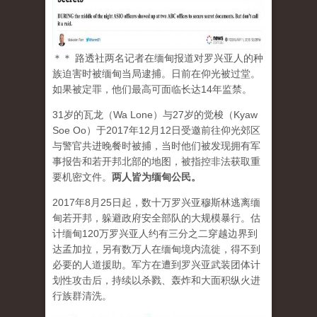
＊＊ 路透社两名记者在缅甸报道对罗兴亚人的种
族迫害时被缅甸当局逮捕。日前在仰光被过堂。
如果被定罪，他们最高可面临长达14年监禁。
31岁的瓦龙（Wa Lone）与27岁的觉梭（Kyaw
Soe Oo）于2017年12月12日受邀前往仰光郊区
与警官共进晚餐时被捕，当时他们被发现拥有军
事报告和若开邦北部的地图，被指控非法获取重
要机密文件。
两人皆为缅甸公民。
2017年8月25日起，数十万罗兴亚穆斯林逃离缅
甸若开邦，躲避政府安全部队的大规模暴行。估
计缅甸120万罗兴亚人约有三分之二穿越边界到
达孟加拉，另有数万人在缅甸境内流徙，得不到
必要的人道援助。军方在遭到罗兴亚武装团体计
划性攻击后，持续以杀戮、轰炸和大面积纵火进
行族群清洗。