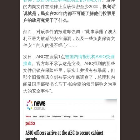
的内阁文件在法律上应该保密至少20年，
换句话
说就是，民众在20年内都不可能了解他们投票用
户的政府究竟干了什么。
然而，对该事件的报道却强调：“此事暴露了澳大
利亚最为敏感的安全漏洞，以及一些负责保管文
件安全的人的漫不经心”……
次日，ABC在凌晨1点
被国内情报机构ASIO突袭
搜查
。官方却不承认这是突袭。ABC找到的那些
文件仍锁在保险柜里，事实上并没有被暴露，但
那个旧货商店立刻被要求彻底调查了，总理和内
阁及国库部秘书长马丁·帕金森的领导层称之为重
大的安全事件”。