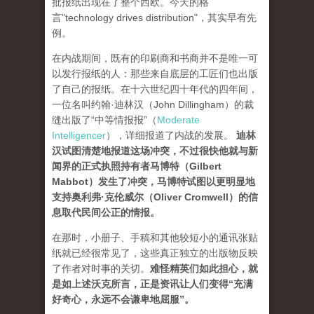
批报纸出现在了整个西欧。今天的格
言"technology drives dis­tribution"，其实早有先
例。
在内战期间，既有的印刷商和书商并不是唯一可
以发行报纸的人：那些来自底层的工匠们也出版
了自己的报纸。在十六世纪四十年代的四年间，
一位名叫约翰·迪林汉（John Dillingham）的裁
缝出版了“中等情报报”（
Moderate
Intelligencer
），详细报道了内战的发展。
迪林
汉试图清楚地报道这场冲突，不过很快他就与新
闻界的正式执照持有者马博特（Gilbert
Mabbot）发生了冲突，马博特试图以更明显地
支持奥利弗·克伦威尔（Oliver Cromwell）的信
息取代民间公正的情报
。
在那时，小册子、手稿和其他较短小的通讯张贴
纸就已经很常见了，这些真正独立的出版物反映
了作者对时事的关切。
难怪精英们如此担心，就
是如上述沃克所言，正是资讯让人们变得“充满
好奇心，永远不会谦卑地屈服”。