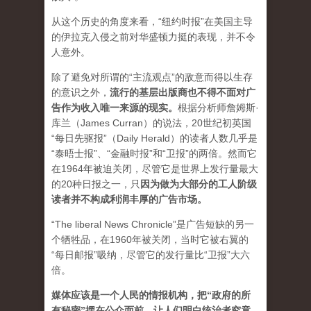
从这个历史的角度来看，“纽约时报”在美国主导
的伊拉克入侵之前对华盛顿力挺的表现，并不令
人意外。
除了避免对所谓的“主流观点”的敌意而得以生存
的意识之外，
流行的基层出版商也不得不面对广
告作为收入唯一来源的现实。
根据分析师詹姆斯·
库兰（James Curran）的说法，20世纪初英国
“每日先驱报”（Daily Herald）的读者人数几乎是
“泰晤士报”、“金融时报”和“卫报”的两倍。然而它
在1964年被迫关闭，尽管它是世界上发行量最大
的20种日报之一，
只
因为做为大部分的工人阶级
读者并不构成利润丰厚的广告市场。
“The liberal News Chronicle”是广告短缺的另一
个牺牲品，在1960年被关闭，当时它被右翼的
“每日邮报”吸纳，尽管它的发行量比“卫报”大六
倍。
媒体应该是一个人民的情报机构，把“政府的所
有秘密”摆在公众面前，让人们明白统治者究竟