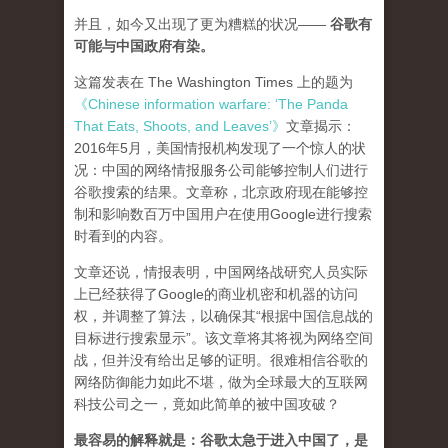
并且，如今又出现了更为糟糕的状况——
谷歌有
可能与中国政府有染。
这篇发表在 The Washington Times 上的题为
《Chinese information warfare: ‘The Panda
That Eats, Shoots, and Leaves’》
文章揭示：
2016年5月，美国情报机构发现了一个惊人的状
况：中国的网络情报服务公司能够控制人们进行
谷歌搜索的结果。文章称，北京政府现在能够控
制和影响数百万中国用户在使用Google进行搜索
时看到的内容。
文章还说，情报表明，中国网络战研究人员实际
上已经获得了Google的商业机密和机器的访问
权，并调整了算法，以确保其“根据中国信息战的
目标进行搜索显示”。该文章将其将视为网络空间
战，但并没有给出足够的证明。很难相信谷歌的
网络防御能力如此不堪，做为全球最大的互联网
科技公司之一，竟如此简单的被中国攻破？
最容易的解释就是：谷歌太急于进入中国了，是