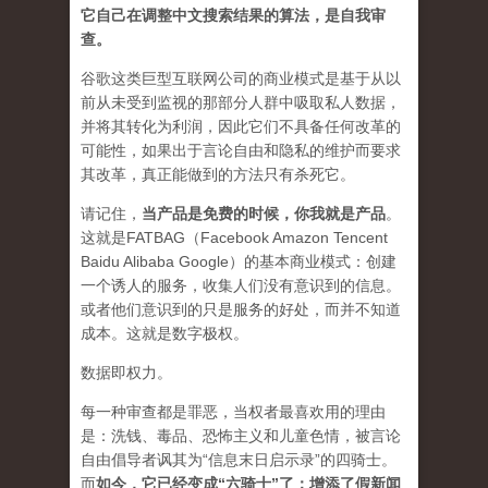
它自己在调整中文搜索结果的算法，是自我审
查。
谷歌这类巨型互联网公司的商业模式是基于从以
前从未受到监视的那部分人群中吸取私人数据，
并将其转化为利润，因此它们不具备任何改革的
可能性，如果出于言论自由和隐私的维护而要求
其改革，真正能做到的方法只有杀死它。
请记住，
当产品是免费的时候，你我就是产品
。
这就是FATBAG（Facebook Amazon Tencent
Baidu Alibaba Google）的基本商业模式：创建
一个诱人的服务，收集人们没有意识到的信息。
或者他们意识到的只是服务的好处，而并不知道
成本。这就是数字极权。
数据即权力。
每一种审查都是罪恶，当权者最喜欢用的理由
是：洗钱、毒品、恐怖主义和儿童色情，被言论
自由倡导者讽其为“信息末日启示录”的四骑士。
而
如今，它已经变成“六骑士”了：增添了假新闻