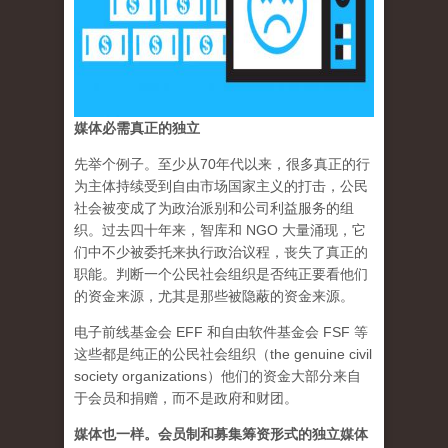
媒体必需真正的独立
先举个例子。至少从70年代以来，很多真正的行
为主体持续受到自由市场国家主义的打击，公民
社会被变成了为政治派别和公司利益服务的组
织。过去四十年来，智库和 NGO 大量涌现，它
们中不少被委托来执行政治议程，丧失了真正的
职能。判断一个公民社会组织是否纯正要看他们
的资金来源，尤其是那些被隐蔽的资金来源。
电子前线基金会 EFF 和自由软件基金会 FSF 等
这些都是纯正的公民社会组织（the genuine civil
society organizations）他们的资金大部分来自
于会员和捐赠，而不是政府和财团。
媒体也一样。会员制和募集筹资形式的独立媒体