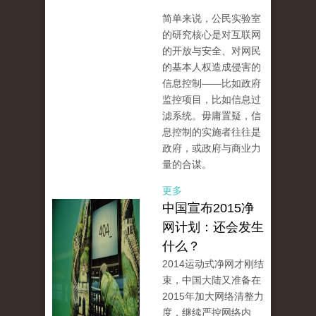
简单来说，公民实验室
的研究核心是对互联网
的开放与安全、对网民
的基本人权造成侵害的
信息控制——比如政府
监控项目，比如信息过
滤系统。毋庸置疑，信
息控制的实施者往往是
政府，或政府与商业力
量的合谋。
更多
中国宣布2015净
网计划：还会发生
什么？
2014运动式净网才刚结
束，中国大陆又准备在
2015年加大网络清整力
度，继续严控网络内