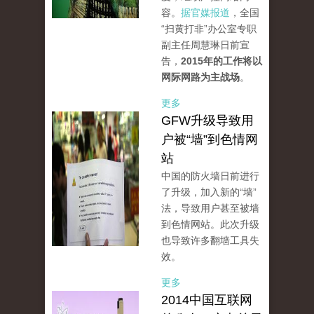
容。
据官媒报道
，全国
“扫黄打非”办公室专职
副主任周慧琳日前宣
告，
2015年的工作将以
网际网路为主战场
。
更多
GFW升级导致用
户被“墙”到色情网
站
中国的防火墙日前进行
了升级，加入新的“墙”
法，导致用户甚至被墙
到色情网站。此次升级
也导致许多翻墙工具失
效。
更多
2014中国互联网