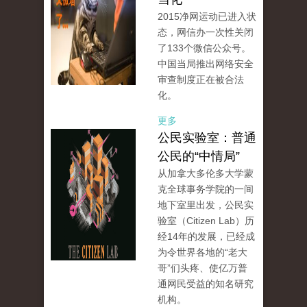
2015净网运动已进入状
态，网信办一次性关闭
了133个微信公众号。
中国当局推出网络安全
审查制度正在被合法
化。
更多
公民实验室：普通
公民的“中情局”
从加拿大多伦多大学蒙
克全球事务学院的一间
地下室里出发，公民实
验室（Citizen Lab）历
经14年的发展，已经成
为令世界各地的“老大
哥”们头疼、使亿万普
通网民受益的知名研究
机构。