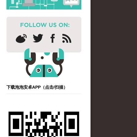
下载泡泡安卓APP（点击/扫描）