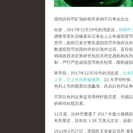
国内比特币矿场的相关条例不日将会出台。
此前，2017年12月28号的消息说，
韩国作
调整室室长洪楠基在记者会上公布虚拟货币
货币，政府已多次警告虚拟货币市场存在价
数虚拟货币在国内市价比海外过高、盲目投
韩国政府决定将研究包括关闭交易机构在内
制，严打严惩虚拟货币相关犯罪，限制虚拟
再早前，2017年12月26号的消息是，
以色
上市，已上市的将被摘牌。
12 月早些时
色列上市的股票出现飙涨。此后以色列证券
尽管以色列证券监管局持怀疑态度，但据以
的移动在线交易。
12月底，比特币遭遇了 2017 年最大规模
有所复苏，目前在 1.38 万美元左右，远低于
2014年2月27日，美国民主党参议员乔·曼