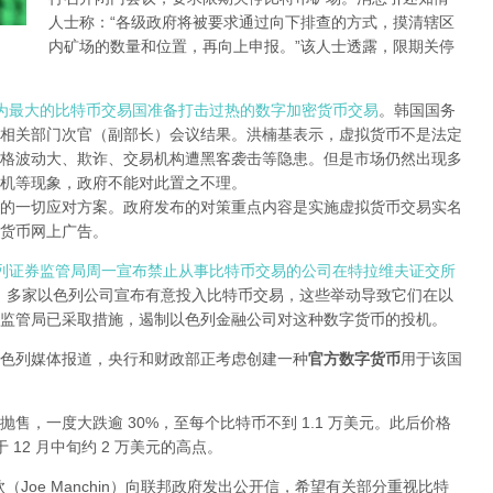
人士称：“各级政府将被要求通过向下排查的方式，摸清辖区
内矿场的数量和位置，再向上申报。”该人士透露，限期关停
为最大的比特币交易国准备打击过热的数字加密货币交易
。韩国国务
相关部门次官（副部长）会议结果。洪楠基表示，虚拟货币不是法定
格波动大、欺诈、交易机构遭黑客袭击等隐患。但是市场仍然出现多
机等现象，政府不能对此置之不理。
的一切应对方案。政府发布的对策重点内容是实施虚拟货币交易实名
货币网上广告。
列证券监管局周一宣布禁止从事比特币交易的公司在特拉维夫证交所
候，多家以色列公司宣布有意投入比特币交易，这些举动导致它们在以
监管局已采取措施，遏制以色列金融公司对这种数字货币的投机。
色列媒体报道，央行和财政部正考虑创建一种
官方数字货币
用于该国
的抛售，一度大跌逾 30%，至每个比特币不到 1.1 万美元。此后价格
 12 月中旬约 2 万美元的高点。
钦（Joe Manchin）向联邦政府发出公开信，希望有关部分重视比特