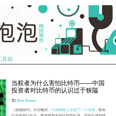
工具箱
当权者为什么害怕比特币——中国
投资者对比特币的认识过于狭隘
文/
Don Evans
（泡泡特约）
今日晚间，
中国网络上出现了一个传闻
，称央
行召开闭门会议，要求限期关停比特币矿场。消息引述知情