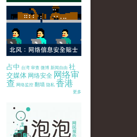
占中
社
台湾
审查
微博
新闻自由
网络审
交媒体
网络安全
查
香港
翻墙
网络监控
隐私
更多
pao-pao-banner-mirror-site-120814.jpg