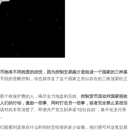
币抱有不同程度的担忧，因为控制交易媒介是组成一个国家的三种基
手段的垄断控制，你也就夺走了这个国家之所以存在的三根顶梁柱之
那个收保护费的人，竭尽全力地盘剥百姓。
控制货币流动对国家税收
人们的行动，激励一些事、同时打击另一些事，或者完全禁止某些活
该对此非常清楚了。即便共产党立刻承诺“结社自由”，集中化支付系
。
们能看到是谁在什么时间转交给谁的多少金额，他们便可对这笔交易