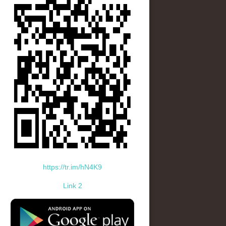
https://tr.im/hN4K9
Link 2
standard-icon-googleplay-app-store.png