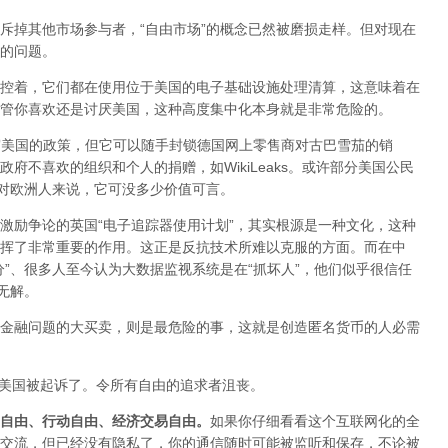
斥掉其他市场参与者，“自由市场”的概念已然被磨损走样。但对现在
的问题。
控着，它们都在使用位于美国的电子基础设施处理清算，这意味着在
管你喜欢还是讨厌美国，这种高度集中化本身就是非常危险的。
遵守美国的政策，但它可以随手封锁德国网上零售商对古巴雪茄的销
府不喜欢的组织和个人的捐赠，如WikiLeaks。或许部分美国公民
但对欧洲人来说，它可没多少价值可言。
激励争论的英国“电子追踪器使用计划”，其实根源是一种文化，这种
挥了非常重要的作用。这正是反抗技术所难以克服的方面。而在中
”、很多人至今认为大数据监视系统是在“抓坏人”，他们似乎很信任
无解。
金融问题的大买卖，则是最危险的事，这就是创造匿名货币的人必需
全在美国被起诉了。令所有自由的追求者沮丧。
自由、行动自由、经济交易自由。
如果你仔细看看这个互联网化的全
交流，但已经没有隐私了，你的通信随时可能被监听和保存，不论被