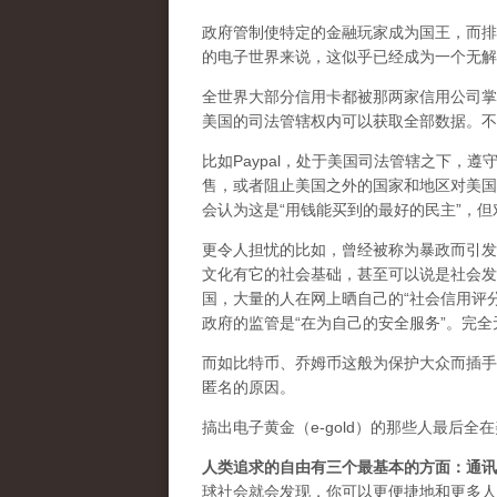
政府管制使特定的金融玩家成为国王，而排
的电子世界来说，这似乎已经成为一个无解
全世界大部分信用卡都被那两家信用公司掌
美国的司法管辖权内可以获取全部数据。不
比如Paypal，处于美国司法管辖之下，
售，或者阻止美国之外的国家和地区对美国政
会认为这是“用钱能买到的最好的民主”，
更令人担忧的比如，曾经被称为暴政而引发
文化有它的社会基础，甚至可以说是社会发
国，大量的人在网上晒自己的“社会信用评分
政府的监管是“在为自己的安全服务”。完全
而如比特币、乔姆币这般为保护大众而插手
匿名的原因。
搞出电子黄金（e-gold）的那些人最后
人类追求的自由有三个最基本的方面：通讯
球社会就会发现，你可以更便捷地和更多人