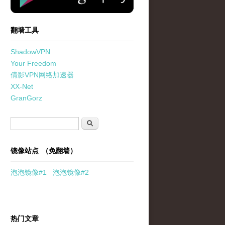
翻墙工具
ShadowVPN
Your Freedom
倩影VPN网络加速器
XX-Net
GranGorz
搜索表单
搜索
镜像站点 （免翻墙）
泡泡
镜像
#1
泡泡
镜像#2
热门文章