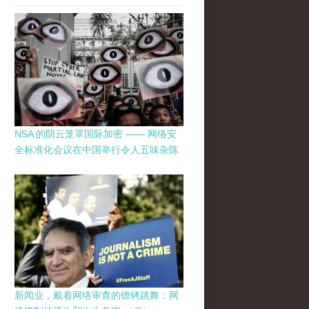
NSA 的阴云笼罩国际加密 —— 网络安
全标准化会议在中国举行令人五味杂陈
新闻业，戴着网络审查的镣铐跳舞：网