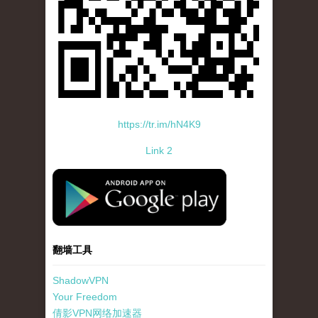
https://tr.im/hN4K9
Link 2
standard-icon-googleplay-app-store.png
翻墙工具
ShadowVPN
Your Freedom
倩影VPN网络加速器