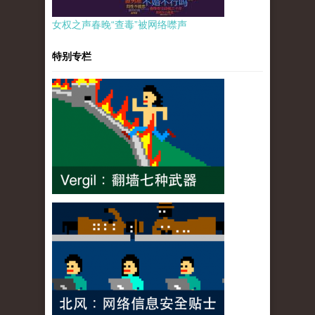
女权之声春晚“查毒”被网络噤声
特别专栏