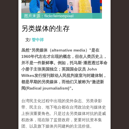
图片来源：flickr/lemonpixel
另类媒体的生存
文/
管中祥
虽然“另类媒体（alternative media）”是在
1960年代左右才出现的概念，但在人类历史上，
并不是一件新鲜事。例如，托马斯·潘恩透过革命
小册子主张美国独立；英国国会议员 John
Wilkes发行报刊鼓动人民批判皇室与封建体制，
都是早期的另类媒体，而他们又被称为“激进新
闻(Radical journalialism)”。
台湾民主化过程中出现的党外杂志、另类录影
带、民主台、地下电台都在台湾政治史与媒体史
上扮演重要角色。只是过去另类媒体对抗的是威
权政体，现在除了监督政府，更要对抗资本集
团、以及旗下媒体共同建构的主流价值。