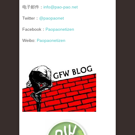
电子邮件：
info@pao-pao.net
Twitter：
@paopaonet
Facebook：
Paopaonetizen
Weibo:
Paopaonetizen
gfw_blog_small.jpg