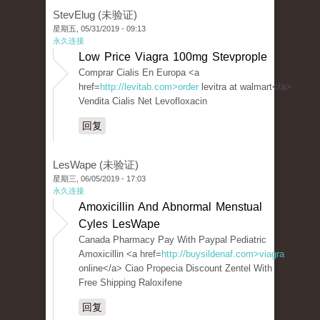
StevElug (未验证)
星期五, 05/31/2019 - 09:13
永久连接
Low Price Viagra 100mg Stevprople
Comprar Cialis En Europa <a
href=
http://levitab.com>order
levitra at walmart</a>
Vendita Cialis Net Levofloxacin
回复
LesWape (未验证)
星期三, 06/05/2019 - 17:03
永久连接
Amoxicillin And Abnormal Menstual
Cyles LesWape
Canada Pharmacy Pay With Paypal Pediatric
Amoxicillin <a href=
http://buysildenaf.com>viagra
online</a> Ciao Propecia Discount Zentel With
Free Shipping Raloxifene
回复