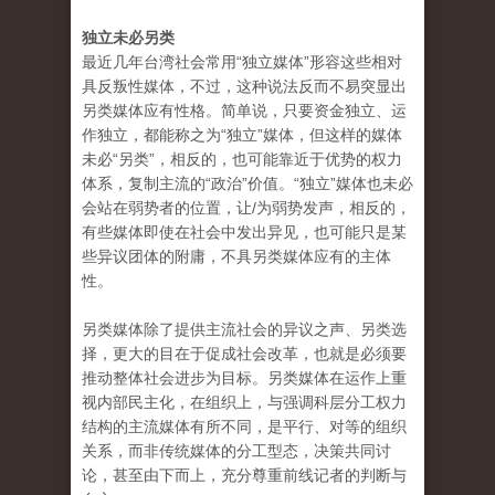
独立未必另类
最近几年台湾社会常用“独立媒体”形容这些相对
具反叛性媒体，不过，这种说法反而不易突显出
另类媒体应有性格。简单说，只要资金独立、运
作独立，都能称之为“独立”媒体，但这样的媒体
未必“另类”，相反的，也可能靠近于优势的权力
体系，复制主流的“政治”价值。“独立”媒体也未必
会站在弱势者的位置，让/为弱势发声，相反的，
有些媒体即使在社会中发出异见，也可能只是某
些异议团体的附庸，不具另类媒体应有的主体
性。
另类媒体除了提供主流社会的异议之声、另类选
择，更大的目在于促成社会改革，也就是必须要
推动整体社会进步为目标。另类媒体在运作上重
视内部民主化，在组织上，与强调科层分工权力
结构的主流媒体有所不同，是平行、对等的组织
关系，而非传统媒体的分工型态，决策共同讨
论，甚至由下而上，充分尊重前线记者的判断与