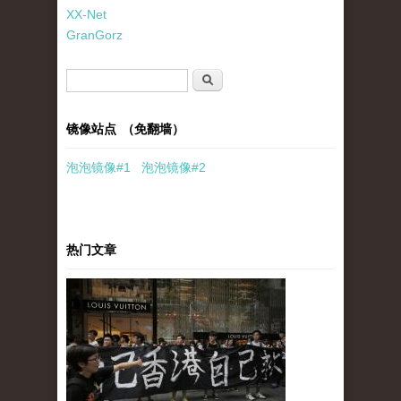
XX-Net
GranGorz
搜索表单
搜索
镜像站点 （免翻墙）
泡泡
镜像
#1
泡泡
镜像#2
热门文章