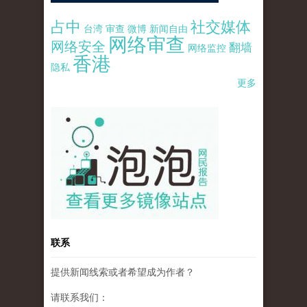
占中
社交媒体
台湾
审查
微博
新闻自由
网络审查
网络安全
翻墙
网络监控
香港
隐私
更多
pao-pao-banner-mirror-site-120814.jpg
联系
提供新闻线索或者希望成为作者？
请联系我们：