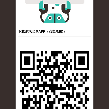
下载泡泡安卓APP（点击/扫描）